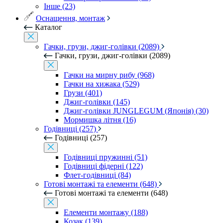
Інше (23)
Оснащення, монтаж
Каталог
Гачки, грузи, джиг-голівки (2089)
Гачки, грузи, джиг-голівки (2089)
Гачки на мирну рибу (968)
Гачки на хижака (529)
Грузи (401)
Джиг-голівки (145)
Джиг-голівки JUNGLEGUM (Японія) (30)
Мормишка літня (16)
Годівниці (257)
Годівниці (257)
Годівниці пружинні (51)
Годівниці фідерні (122)
Флет-годівниці (84)
Готові монтажі та елементи (648)
Готові монтажі та елементи (648)
Елементи монтажу (188)
Козак (139)