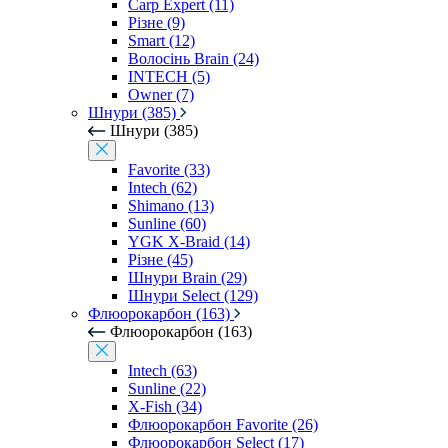
Carp Expert (11)
Різне (9)
Smart (12)
Волосінь Brain (24)
INTECH (5)
Owner (7)
Шнури (385)
Шнури (385)
Favorite (33)
Intech (62)
Shimano (13)
Sunline (60)
YGK X-Braid (14)
Різне (45)
Шнури Brain (29)
Шнури Select (129)
Флюорокарбон (163)
Флюорокарбон (163)
Intech (63)
Sunline (22)
X-Fish (34)
Флюорокарбон Favorite (26)
Флюорокарбон Select (17)