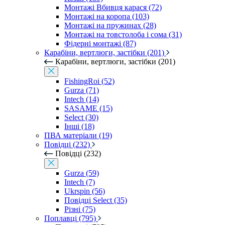
Монтажі Вбивця карася (72)
Монтажі на коропа (103)
Монтажі на пружинах (28)
Монтажі на товстолоба і сома (31)
Фідерні монтажі (87)
Карабіни, вертлюги, застібки (201)
Карабіни, вертлюги, застібки (201)
FishingRoi (52)
Gurza (71)
Intech (14)
SASAME (15)
Select (30)
Інші (18)
ПВА матеріали (19)
Повідці (232)
Повідці (232)
Gurza (59)
Intech (7)
Ukrspin (56)
Повідці Select (35)
Різні (75)
Поплавці (795)