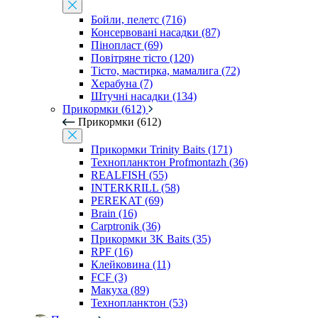
Бойли, пелетс (716)
Консервовані насадки (87)
Пінопласт (69)
Повітряне тісто (120)
Тісто, мастирка, мамалига (72)
Херабуна (7)
Штучні насадки (134)
Прикормки (612)
Прикормки (612)
Прикормки Trinity Baits (171)
Технопланктон Profmontazh (36)
REALFISH (55)
INTERKRILL (58)
PEREKAT (69)
Brain (16)
Carptronik (36)
Прикормки 3K Baits (35)
RPF (16)
Клейковина (11)
FCF (3)
Макуха (89)
Технопланктон (53)