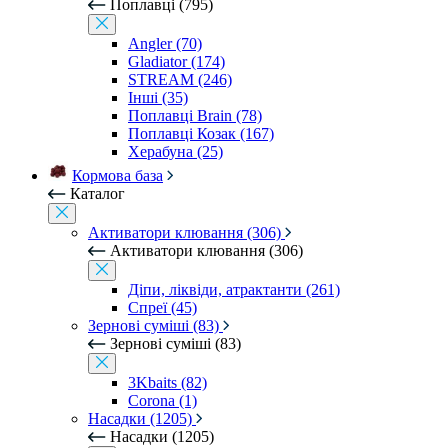
Поплавці (795)
Angler (70)
Gladiator (174)
STREAM (246)
Інші (35)
Поплавці Brain (78)
Поплавці Козак (167)
Херабуна (25)
Кормова база
Каталог
Активатори клювання (306)
Активатори клювання (306)
Діпи, ліквіди, атрактанти (261)
Спреї (45)
Зернові суміші (83)
Зернові суміші (83)
3Kbaits (82)
Corona (1)
Насадки (1205)
Насадки (1205)