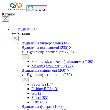
Каталог
Каталог
Вудилища
Каталог
Вудилища універсальні (14)
Вудилища поплавцеві (235)
Вудилища поплавцеві (235)
Болонські, матчеві (з кільцями) (108)
Махові (без кілець) (127)
Вудилища спінінгові (260)
Вудилища спінінгові (260)
Favorite (117)
Fishing ROI (13)
GC (2)
Select (83)
Різні (43)
Вудилища фідерні (107)