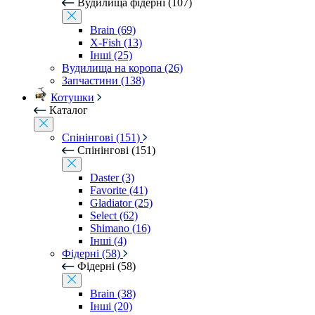
Вудилища фідерні (107)
Brain (69)
X-Fish (13)
Інші (25)
Вудилища на коропа (26)
Запчастини (138)
Котушки
Каталог
Спінінгові (151)
Спінінгові (151)
Daster (3)
Favorite (41)
Gladiator (25)
Select (62)
Shimano (16)
Інші (4)
Фідерні (58)
Фідерні (58)
Brain (38)
Інші (20)