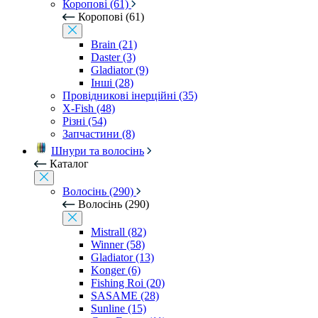
Коропові (61)
Коропові (61)
Brain (21)
Daster (3)
Gladiator (9)
Інші (28)
Провідникові інерційні (35)
X-Fish (48)
Різні (54)
Запчастини (8)
Шнури та волосінь
Каталог
Волосінь (290)
Волосінь (290)
Mistrall (82)
Winner (58)
Gladiator (13)
Konger (6)
Fishing Roi (20)
SASAME (28)
Sunline (15)