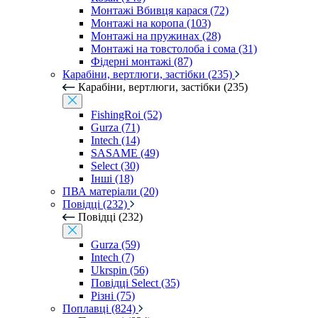
Монтажі Вбивця карася (72)
Монтажі на коропа (103)
Монтажі на пружинах (28)
Монтажі на товстолоба і сома (31)
Фідерні монтажі (87)
Карабіни, вертлюги, застібки (235)
Карабіни, вертлюги, застібки (235)
FishingRoi (52)
Gurza (71)
Intech (14)
SASAME (49)
Select (30)
Інші (18)
ПВА матеріали (20)
Повідці (232)
Повідці (232)
Gurza (59)
Intech (7)
Ukrspin (56)
Повідці Select (35)
Різні (75)
Поплавці (824)