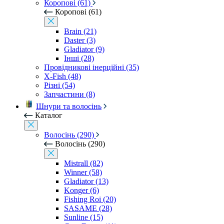
Коропові (61)
Коропові (61)
Brain (21)
Daster (3)
Gladiator (9)
Інші (28)
Провідникові інерційні (35)
X-Fish (48)
Різні (54)
Запчастини (8)
Шнури та волосінь
Каталог
Волосінь (290)
Волосінь (290)
Mistrall (82)
Winner (58)
Gladiator (13)
Konger (6)
Fishing Roi (20)
SASAME (28)
Sunline (15)