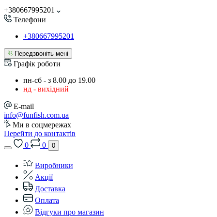
+380667995201
Телефони
+380667995201
Передзвоніть мені
Графік роботи
пн-сб - з 8.00 до 19.00
нд - вихідний
E-mail
info@funfish.com.ua
Ми в соцмережах
Перейти до контактів
0
0
0
Виробники
Акції
Доставка
Оплата
Відгуки про магазин