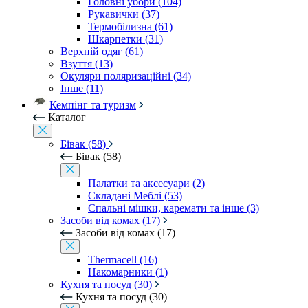
Головні убори (104)
Рукавички (37)
Термобілизна (61)
Шкарпетки (31)
Верхній одяг (61)
Взуття (13)
Окуляри поляризаційні (34)
Інше (11)
Кемпінг та туризм
Каталог
Бівак (58)
Бівак (58)
Палатки та аксесуари (2)
Складані Меблі (53)
Спальні мішки, каремати та інше (3)
Засоби від комах (17)
Засоби від комах (17)
Thermacell (16)
Накомарники (1)
Кухня та посуд (30)
Кухня та посуд (30)