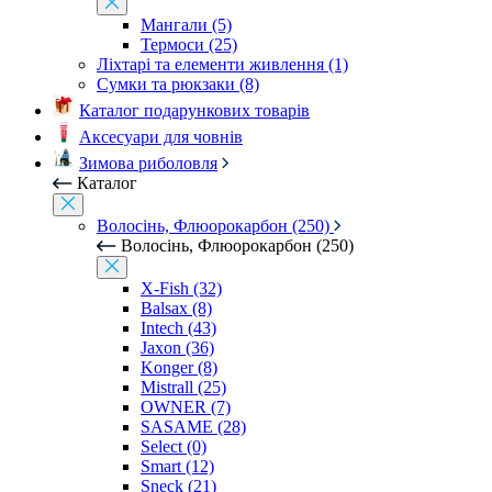
Мангали (5)
Термоси (25)
Ліхтарі та елементи живлення (1)
Сумки та рюкзаки (8)
Каталог подарункових товарів
Аксесуари для човнів
Зимова риболовля
Каталог
Волосінь, Флюорокарбон (250)
Волосінь, Флюорокарбон (250)
X-Fish (32)
Balsax (8)
Intech (43)
Jaxon (36)
Konger (8)
Mistrall (25)
OWNER (7)
SASAME (28)
Select (0)
Smart (12)
Sneck (21)