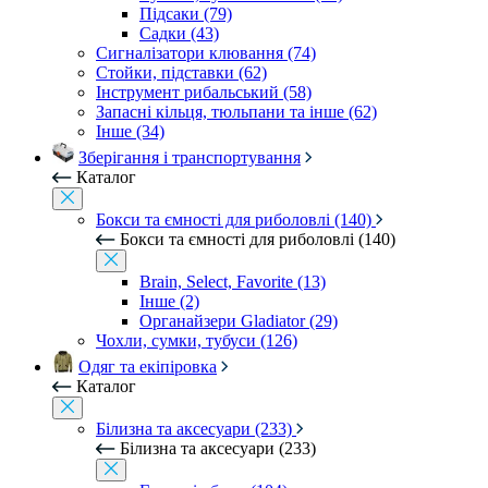
Підсаки (79)
Садки (43)
Сигналізатори клювання (74)
Стойки, підставки (62)
Інструмент рибальський (58)
Запасні кільця, тюльпани та інше (62)
Інше (34)
Зберігання і транспортування
Каталог
Бокси та ємності для риболовлі (140)
Бокси та ємності для риболовлі (140)
Brain, Select, Favorite (13)
Інше (2)
Органайзери Gladiator (29)
Чохли, сумки, тубуси (126)
Одяг та екіпіровка
Каталог
Білизна та аксесуари (233)
Білизна та аксесуари (233)