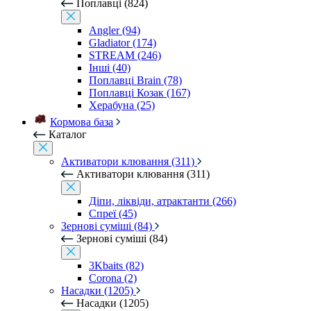
Поплавці (824)
Angler (94)
Gladiator (174)
STREAM (246)
Інші (40)
Поплавці Brain (78)
Поплавці Козак (167)
Херабуна (25)
Кормова база
Каталог
Активатори клювання (311)
Активатори клювання (311)
Діпи, ліквіди, атрактанти (266)
Спреї (45)
Зернові суміші (84)
Зернові суміші (84)
3Kbaits (82)
Corona (2)
Насадки (1205)
Насадки (1205)