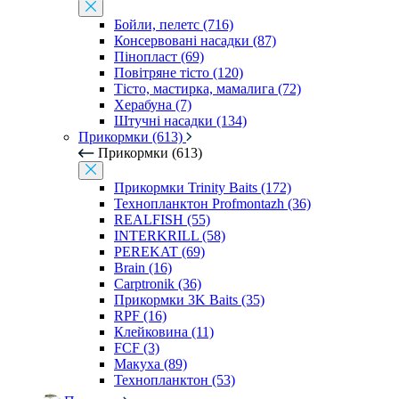
Бойли, пелетс (716)
Консервовані насадки (87)
Пінопласт (69)
Повітряне тісто (120)
Тісто, мастирка, мамалига (72)
Херабуна (7)
Штучні насадки (134)
Прикормки (613)
Прикормки (613)
Прикормки Trinity Baits (172)
Технопланктон Profmontazh (36)
REALFISH (55)
INTERKRILL (58)
PEREKAT (69)
Brain (16)
Carptronik (36)
Прикормки 3K Baits (35)
RPF (16)
Клейковина (11)
FCF (3)
Макуха (89)
Технопланктон (53)