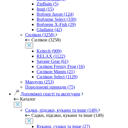
ZipBaits (5)
Інші (15)
Воблер Jaxon (124)
Воблери Select (330)
Воблери X-Fish (29)
Gladiator (42)
Силікон (3258)
Силікон (3258)
Keitech (909)
RELAX (1122)
Savage Gear (61)
Силікон Frenzy Frog (16)
Силікон Manns (21)
Силікон Select (1129)
Мандули (253)
Поролонові принади (75)
Допоміжні снасті та аксесуари
Каталог
Садки, підсаки, кукани та інше (149)
Садки, підсаки, кукани та інше (149)
Кукани, сушки та інше (27)