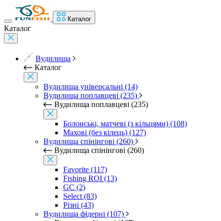
Каталог
Каталог
Вудилища
Каталог
Вудилища універсальні (14)
Вудилища поплавцеві (235)
Вудилища поплавцеві (235)
Болонські, матчеві (з кільцями) (108)
Махові (без кілець) (127)
Вудилища спінінгові (260)
Вудилища спінінгові (260)
Favorite (117)
Fishing ROI (13)
GC (2)
Select (83)
Різні (43)
Вудилища фідерні (107)