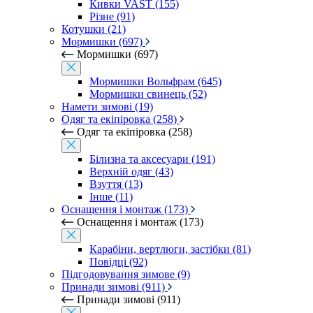
Кивки VAST (155)
Різне (91)
Котушки (21)
Мормишки (697)
Мормишки (697)
Мормишки Вольфрам (645)
Мормишки свинець (52)
Намети зимові (19)
Одяг та екіпіровка (258)
Одяг та екіпіровка (258)
Білизна та аксесуари (191)
Верхній одяг (43)
Взуття (13)
Інше (11)
Оснащення і монтаж (173)
Оснащення і монтаж (173)
Карабіни, вертлюги, застібки (81)
Повідці (92)
Підгодовування зимове (9)
Принади зимові (911)
Принади зимові (911)