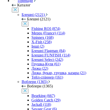
Принади
Каталог
Блешні (2121)
Блешні (2121)
Fishing ROI (874)
Mepps (France) (114)
Spinnex (168)
X-Fish (258)
Інші (2)
Блешні Flagman (84)
Блешні FUNFISH (114)
Блешні Select (242)
Грушка-Куля (61)
Лижа (22)
Лижа, букар, грушка, казара (21)
Тейл-спіннер (161)
Воблери (1365)
Воблери (1365)
Bearking (667)
Golden Catch (29)
Jackall (118)
Savage Gear (6)