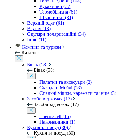
Головні убори (104)
Рукавички (37)
Термобілизна (61)
Шкарпетки (31)
Верхній одяг (61)
Взуття (13)
Окуляри поляризаційні (34)
Інше (11)
Кемпінг та туризм
Каталог
Бівак (58)
Бівак (58)
Палатки та аксесуари (2)
Складані Меблі (53)
Спальні мішки, каремати та інше (3)
Засоби від комах (17)
Засоби від комах (17)
Thermacell (16)
Накомарники (1)
Кухня та посуд (30)
Кухня та посуд (30)