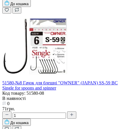
До кошика
51580-№8 Гачок для блешні "OWNER" (JAPAN) SS-59 BC
Single for spoons and spinner
Код товару: 51580-08
В наявності
0
71грн.
До кошика