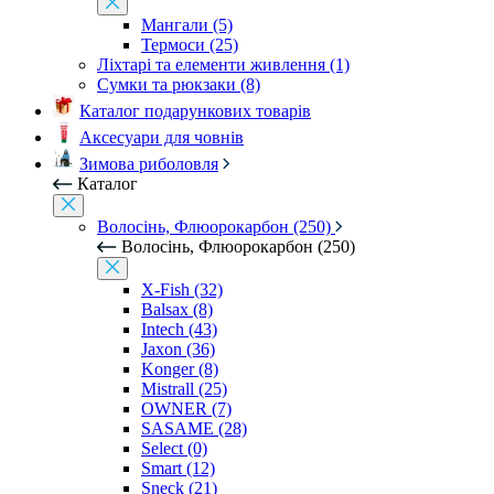
Мангали (5)
Термоси (25)
Ліхтарі та елементи живлення (1)
Сумки та рюкзаки (8)
Каталог подарункових товарів
Аксесуари для човнів
Зимова риболовля
Каталог
Волосінь, Флюорокарбон (250)
Волосінь, Флюорокарбон (250)
X-Fish (32)
Balsax (8)
Intech (43)
Jaxon (36)
Konger (8)
Mistrall (25)
OWNER (7)
SASAME (28)
Select (0)
Smart (12)
Sneck (21)