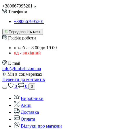
+380667995201
Телефони
+380667995201
Передзвоніть мені
Графік роботи
пн-сб - з 8.00 до 19.00
нд - вихідний
E-mail
info@funfish.com.ua
Ми в соцмережах
Перейти до контактів
0
0
0
Виробники
Акції
Доставка
Оплата
Відгуки про магазин