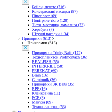
Бойли, пелетс (716)
Консервовані насадки (87)
Пінопласт (69)
Повітряне тісто (120)
Тісто, мастирка, мамалига (72)
Херабуна (7)
Штучні насадки (134)
Прикормки (613)
Прикормки (613)
Прикормки Trinity Baits (172)
Технопланктон Profmontazh (36)
REALFISH (55)
INTERKRILL (58)
PEREKAT (69)
Brain (16)
Carptronik (36)
Прикормки 3K Baits (35)
RPF (16)
Клейковина (11)
FCF (3)
Макуха (89)
Технопланктон (53)