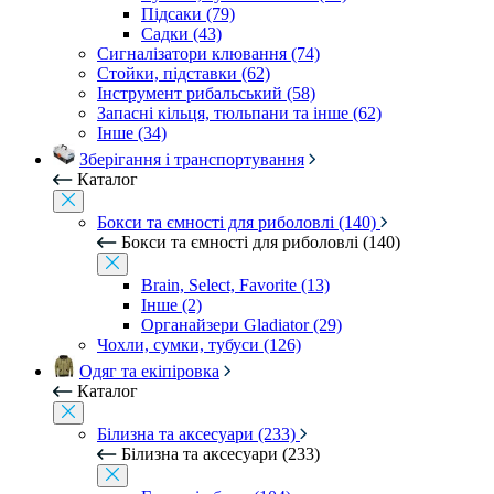
Підсаки (79)
Садки (43)
Сигналізатори клювання (74)
Стойки, підставки (62)
Інструмент рибальський (58)
Запасні кільця, тюльпани та інше (62)
Інше (34)
Зберігання і транспортування
Каталог
Бокси та ємності для риболовлі (140)
Бокси та ємності для риболовлі (140)
Brain, Select, Favorite (13)
Інше (2)
Органайзери Gladiator (29)
Чохли, сумки, тубуси (126)
Одяг та екіпіровка
Каталог
Білизна та аксесуари (233)
Білизна та аксесуари (233)