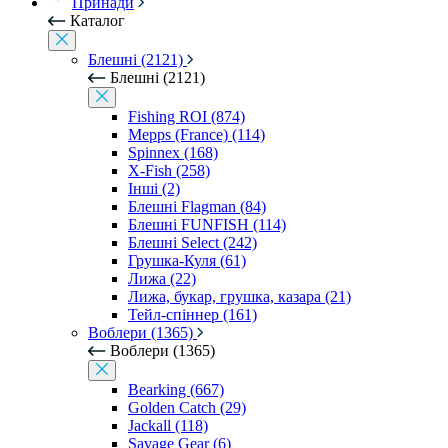
Принади
Каталог
Блешні (2121)
Блешні (2121)
Fishing ROI (874)
Mepps (France) (114)
Spinnex (168)
X-Fish (258)
Інші (2)
Блешні Flagman (84)
Блешні FUNFISH (114)
Блешні Select (242)
Грушка-Куля (61)
Лижа (22)
Лижа, букар, грушка, казара (21)
Тейл-спіннер (161)
Воблери (1365)
Воблери (1365)
Bearking (667)
Golden Catch (29)
Jackall (118)
Savage Gear (6)