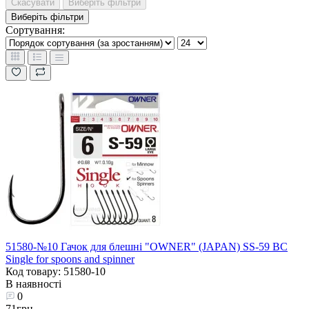
Скасувати
Виберіть фільтри
Виберіть фільтри
Сортування:
51580-№10 Гачок для блешні "OWNER" (JAPAN) SS-59 BC
Single for spoons and spinner
Код товару: 51580-10
В наявності
0
71грн.