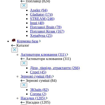
Поплавці (824)
Angler (94)
Gladiator (174)
STREAM (246)
Інші (40)
Поплавці Brain (78)
Поплавці Козак (167)
Херабуна (25)
Кормова база
Каталог
Активатори клювання (311)
Активатори клювання (311)
Діпи, ліквіди, атрактанти (266)
Спреї (45)
Зернові суміші (84)
Зернові суміші (84)
3Kbaits (82)
Corona (2)
Насадки (1205)
Насадки (1205)