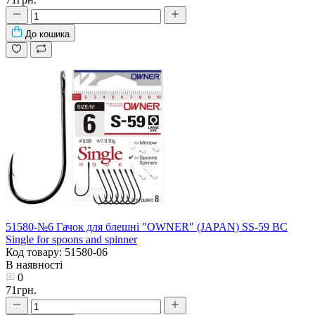
До кошика
51580-№6 Гачок для блешні "OWNER" (JAPAN) SS-59 BC
Single for spoons and spinner
Код товару: 51580-06
В наявності
0
71грн.