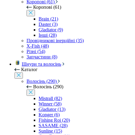
Коропові (61)
Коропові (61)
Brain (21)
Daster (3)
Gladiator (9)
Інші (28)
Провідникові інерційні (35)
X-Fish (48)
Різні (54)
Запчастини (8)
Шнури та волосінь
Каталог
Волосінь (290)
Волосінь (290)
Mistrall (82)
Winner (58)
Gladiator (13)
Konger (6)
Fishing Roi (20)
SASAME (28)
Sunline (15)