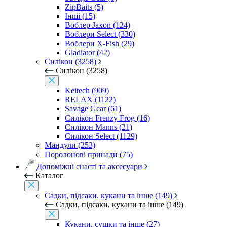
ZipBaits (5)
Інші (15)
Воблер Jaxon (124)
Воблери Select (330)
Воблери X-Fish (29)
Gladiator (42)
Силікон (3258)
Силікон (3258)
Keitech (909)
RELAX (1122)
Savage Gear (61)
Силікон Frenzy Frog (16)
Силікон Manns (21)
Силікон Select (1129)
Мандули (253)
Поролонові принади (75)
Допоміжні снасті та аксесуари
Каталог
Садки, підсаки, кукани та інше (149)
Садки, підсаки, кукани та інше (149)
Кукани, сушки та інше (27)