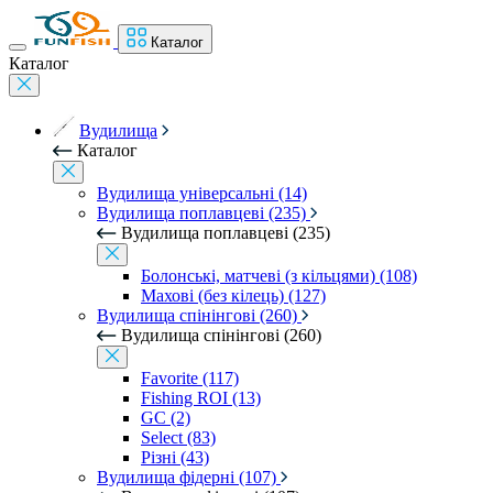
Каталог
Каталог
Вудилища
Каталог
Вудилища універсальні (14)
Вудилища поплавцеві (235)
Вудилища поплавцеві (235)
Болонські, матчеві (з кільцями) (108)
Махові (без кілець) (127)
Вудилища спінінгові (260)
Вудилища спінінгові (260)
Favorite (117)
Fishing ROI (13)
GC (2)
Select (83)
Різні (43)
Вудилища фідерні (107)