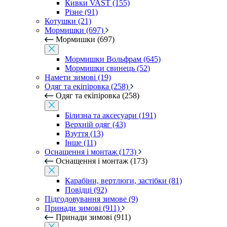
Кивки VAST (155)
Різне (91)
Котушки (21)
Мормишки (697)
Мормишки (697)
Мормишки Вольфрам (645)
Мормишки свинець (52)
Намети зимові (19)
Одяг та екіпіровка (258)
Одяг та екіпіровка (258)
Білизна та аксесуари (191)
Верхній одяг (43)
Взуття (13)
Інше (11)
Оснащення і монтаж (173)
Оснащення і монтаж (173)
Карабіни, вертлюги, застібки (81)
Повідці (92)
Підгодовування зимове (9)
Принади зимові (911)
Принади зимові (911)