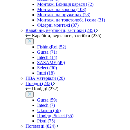
Монтажі Вбивця карася (72)
Монтажі на коропа (103)
Монтажі на пружинах (28)
Монтажі на товстолоба і сома (31)
Фідерні монтажі (87)
Карабіни, вертлюги, застібки (235)
Карабіни, вертлюги, застібки (235)
FishingRoi (52)
Gurza (71)
Intech (14)
SASAME (49)
Select (30)
Інші (18)
ПВА матеріали (20)
Повідці (232)
Повідці (232)
Gurza (59)
Intech (7)
Ukrspin (56)
Повідці Select (35)
Різні (75)
Поплавці (824)