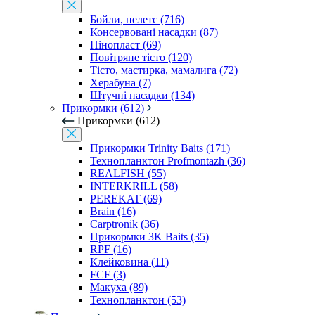
Бойли, пелетс (716)
Консервовані насадки (87)
Пінопласт (69)
Повітряне тісто (120)
Тісто, мастирка, мамалига (72)
Херабуна (7)
Штучні насадки (134)
Прикормки (612)
Прикормки (612)
Прикормки Trinity Baits (171)
Технопланктон Profmontazh (36)
REALFISH (55)
INTERKRILL (58)
PEREKAT (69)
Brain (16)
Carptronik (36)
Прикормки 3K Baits (35)
RPF (16)
Клейковина (11)
FCF (3)
Макуха (89)
Технопланктон (53)