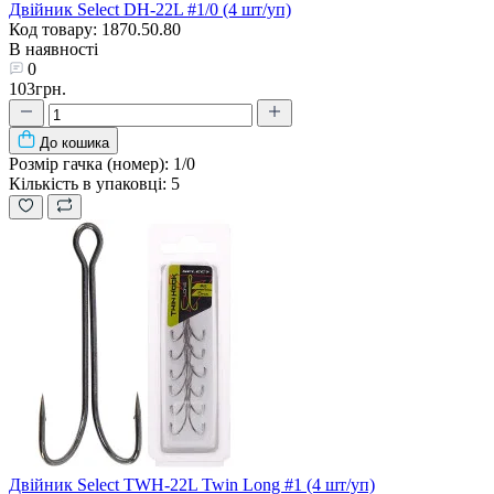
Двійник Select DH-22L #1/0 (4 шт/уп)
Код товару: 1870.50.80
В наявності
0
103грн.
До кошика
Розмір гачка (номер):
1/0
Кількість в упаковці:
5
Двійник Select TWH-22L Twin Long #1 (4 шт/уп)