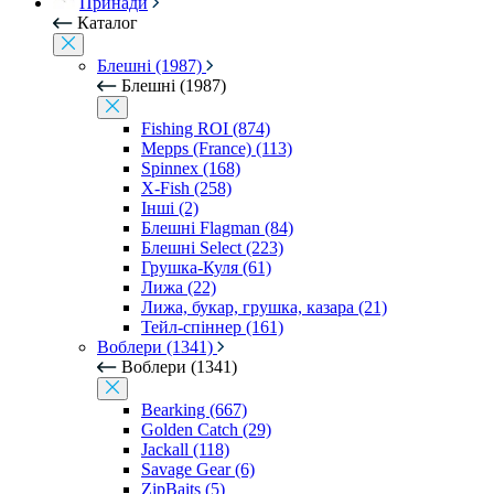
Принади
Каталог
Блешні (1987)
Блешні (1987)
Fishing ROI (874)
Mepps (France) (113)
Spinnex (168)
X-Fish (258)
Інші (2)
Блешні Flagman (84)
Блешні Select (223)
Грушка-Куля (61)
Лижа (22)
Лижа, букар, грушка, казара (21)
Тейл-спіннер (161)
Воблери (1341)
Воблери (1341)
Bearking (667)
Golden Catch (29)
Jackall (118)
Savage Gear (6)
ZipBaits (5)