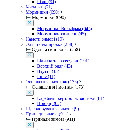
Різне (91)
Котушки (21)
Мормишки (690)
Мормишки (690)
Мормишки Вольфрам (645)
Мормишки свинець (45)
Намети зимові (19)
Одяг та екіпіровка (258)
Одяг та екіпіровка (258)
Білизна та аксесуари (191)
Верхній одяг (43)
Взуття (13)
Інше (11)
Оснащення і монтаж (173)
Оснащення і монтаж (173)
Карабіни, вертлюги, застібки (81)
Повідці (92)
Підгодовування зимове (9)
Принади зимові (911)
Принади зимові (911)