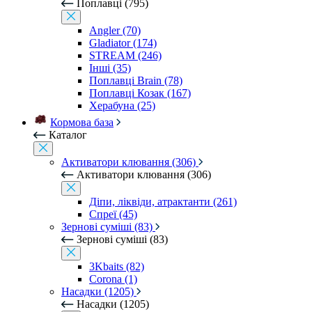
Поплавці (795)
Angler (70)
Gladiator (174)
STREAM (246)
Інші (35)
Поплавці Brain (78)
Поплавці Козак (167)
Херабуна (25)
Кормова база
Каталог
Активатори клювання (306)
Активатори клювання (306)
Діпи, ліквіди, атрактанти (261)
Спреї (45)
Зернові суміші (83)
Зернові суміші (83)
3Kbaits (82)
Corona (1)
Насадки (1205)
Насадки (1205)