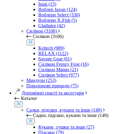
Інші (15)
Воблер Jaxon (124)
Воблери Select (330)
Воблери X-Fish (5)
Gladiator (42)
Силікон (3106)
Силікон (3106)
Keitech (909)
RELAX (1122)
Savage Gear (61)
Силікон Frenzy Frog (16)
Силікон Manns (21)
Силікон Select (977)
Мандули (253)
Поролонові принади (75)
Допоміжні снасті та аксесуари
Каталог
Садки, підсаки, кукани та інше (149)
Садки, підсаки, кукани та інше (149)
Кукани, сушки та інше (27)
Підсаки (79)