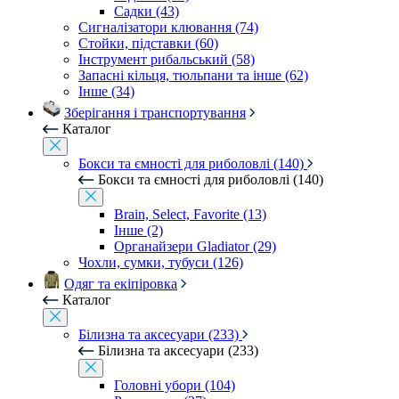
Садки (43)
Сигналізатори клювання (74)
Стойки, підставки (60)
Інструмент рибальський (58)
Запасні кільця, тюльпани та інше (62)
Інше (34)
Зберігання і транспортування
Каталог
Бокси та ємності для риболовлі (140)
Бокси та ємності для риболовлі (140)
Brain, Select, Favorite (13)
Інше (2)
Органайзери Gladiator (29)
Чохли, сумки, тубуси (126)
Одяг та екіпіровка
Каталог
Білизна та аксесуари (233)
Білизна та аксесуари (233)
Головні убори (104)