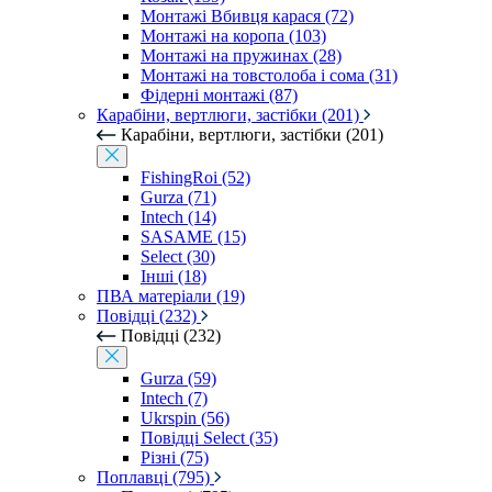
Монтажі Вбивця карася (72)
Монтажі на коропа (103)
Монтажі на пружинах (28)
Монтажі на товстолоба і сома (31)
Фідерні монтажі (87)
Карабіни, вертлюги, застібки (201)
Карабіни, вертлюги, застібки (201)
FishingRoi (52)
Gurza (71)
Intech (14)
SASAME (15)
Select (30)
Інші (18)
ПВА матеріали (19)
Повідці (232)
Повідці (232)
Gurza (59)
Intech (7)
Ukrspin (56)
Повідці Select (35)
Різні (75)
Поплавці (795)