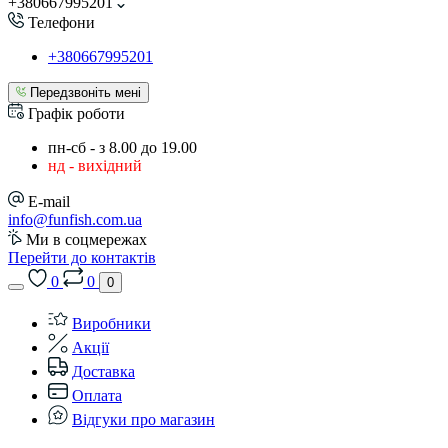
+380667995201
Телефони
+380667995201
Передзвоніть мені
Графік роботи
пн-сб - з 8.00 до 19.00
нд - вихідний
E-mail
info@funfish.com.ua
Ми в соцмережах
Перейти до контактів
0
0
0
Виробники
Акції
Доставка
Оплата
Відгуки про магазин