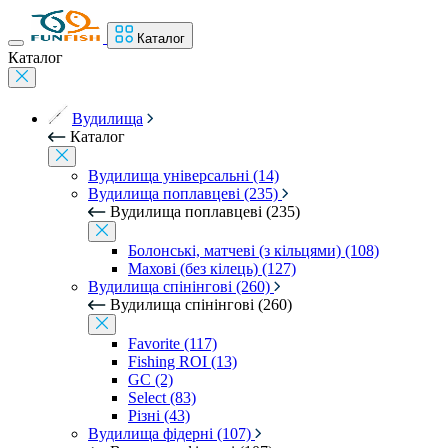
Каталог
Каталог
Вудилища
Каталог
Вудилища універсальні (14)
Вудилища поплавцеві (235)
Вудилища поплавцеві (235)
Болонські, матчеві (з кільцями) (108)
Махові (без кілець) (127)
Вудилища спінінгові (260)
Вудилища спінінгові (260)
Favorite (117)
Fishing ROI (13)
GC (2)
Select (83)
Різні (43)
Вудилища фідерні (107)