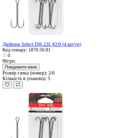
Двійник Select DH-22L #2/0 (4 шт/уп)
Код товару: 1870.50.81
0
86грн.
Повідомити мене
Розмір гачка (номер):
2/0
Кількість в упаковці:
5