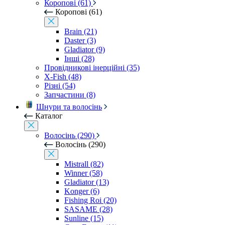
Коропові (61)
Коропові (61)
Brain (21)
Daster (3)
Gladiator (9)
Інші (28)
Провідникові інерційні (35)
X-Fish (48)
Різні (54)
Запчастини (8)
Шнури та волосінь
Каталог
Волосінь (290)
Волосінь (290)
Mistrall (82)
Winner (58)
Gladiator (13)
Konger (6)
Fishing Roi (20)
SASAME (28)
Sunline (15)