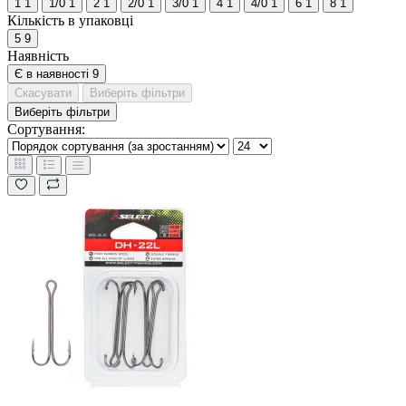
1
1
1/0
1
2
1
2/0
1
3/0
1
4
1
4/0
1
6
1
8
1
Кількість в упаковці
5
9
Наявність
Є в наявності
9
Скасувати
Виберіть фільтри
Виберіть фільтри
Сортування: