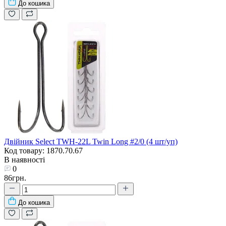
До кошика
Двійник Select TWH-22L Twin Long #2/0 (4 шт/уп)
Код товару: 1870.70.67
В наявності
0
86грн.
До кошика