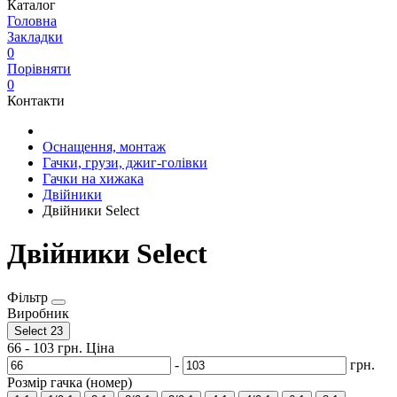
Каталог
Головна
Закладки
0
Порівняти
0
Контакти
Оснащення, монтаж
Гачки, грузи, джиг-голівки
Гачки на хижака
Двійники
Двійники Select
Двійники Select
Фільтр
Виробник
Select
23
66
-
103
грн.
Ціна
-
грн.
Розмір гачка (номер)