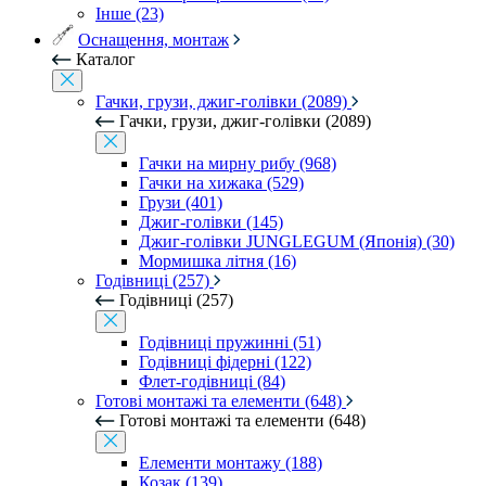
Інше (23)
Оснащення, монтаж
Каталог
Гачки, грузи, джиг-голівки (2089)
Гачки, грузи, джиг-голівки (2089)
Гачки на мирну рибу (968)
Гачки на хижака (529)
Грузи (401)
Джиг-голівки (145)
Джиг-голівки JUNGLEGUM (Японія) (30)
Мормишка літня (16)
Годівниці (257)
Годівниці (257)
Годівниці пружинні (51)
Годівниці фідерні (122)
Флет-годівниці (84)
Готові монтажі та елементи (648)
Готові монтажі та елементи (648)
Елементи монтажу (188)
Козак (139)