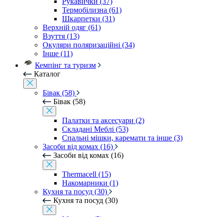
Рукавички (37)
Термобілизна (61)
Шкарпетки (31)
Верхній одяг (61)
Взуття (13)
Окуляри поляризаційні (34)
Інше (11)
Кемпінг та туризм
Каталог
Бівак (58)
Бівак (58)
Палатки та аксесуари (2)
Складані Меблі (53)
Спальні мішки, каремати та інше (3)
Засоби від комах (16)
Засоби від комах (16)
Thermacell (15)
Накомарники (1)
Кухня та посуд (30)
Кухня та посуд (30)