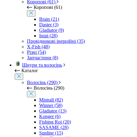
Коропові (61)
Коропові (61)
Brain (21)
Daster (3)
Gladiator (9)
Інші (28)
Провідникові інерційні (35)
X-Fish (48)
Різні (54)
Запчастини (8)
Шнури та волосінь
Каталог
Волосінь (290)
Волосінь (290)
Mistrall (82)
Winner (58)
Gladiator (13)
Konger (6)
Fishing Roi (20)
SASAME (28)
Sunline (15)