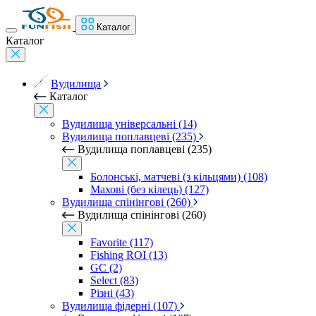
Каталог
Каталог
Вудилища
Каталог
Вудилища універсальні (14)
Вудилища поплавцеві (235)
Вудилища поплавцеві (235)
Болонські, матчеві (з кільцями) (108)
Махові (без кілець) (127)
Вудилища спінінгові (260)
Вудилища спінінгові (260)
Favorite (117)
Fishing ROI (13)
GC (2)
Select (83)
Різні (43)
Вудилища фідерні (107)