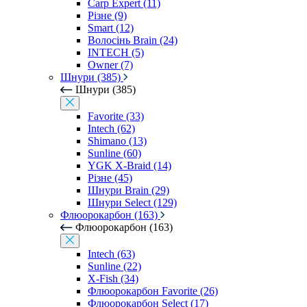
Carp Expert (11)
Різне (9)
Smart (12)
Волосінь Brain (24)
INTECH (5)
Owner (7)
Шнури (385)
Шнури (385)
Favorite (33)
Intech (62)
Shimano (13)
Sunline (60)
YGK X-Braid (14)
Різне (45)
Шнури Brain (29)
Шнури Select (129)
Флюорокарбон (163)
Флюорокарбон (163)
Intech (63)
Sunline (22)
X-Fish (34)
Флюорокарбон Favorite (26)
Флюорокарбон Select (17)