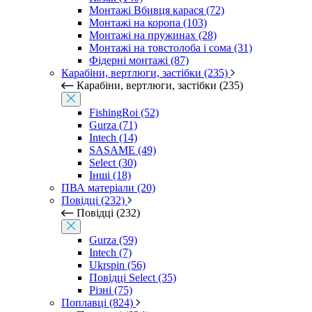
Монтажі Вбивця карася (72)
Монтажі на коропа (103)
Монтажі на пружинах (28)
Монтажі на товстолоба і сома (31)
Фідерні монтажі (87)
Карабіни, вертлюги, застібки (235)
Карабіни, вертлюги, застібки (235)
FishingRoi (52)
Gurza (71)
Intech (14)
SASAME (49)
Select (30)
Інші (18)
ПВА матеріали (20)
Повідці (232)
Повідці (232)
Gurza (59)
Intech (7)
Ukrspin (56)
Повідці Select (35)
Різні (75)
Поплавці (824)