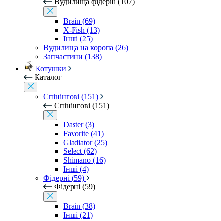
Вудилища фідерні (107)
Brain (69)
X-Fish (13)
Інші (25)
Вудилища на коропа (26)
Запчастини (138)
Котушки
Каталог
Спінінгові (151)
Спінінгові (151)
Daster (3)
Favorite (41)
Gladiator (25)
Select (62)
Shimano (16)
Інші (4)
Фідерні (59)
Фідерні (59)
Brain (38)
Інші (21)