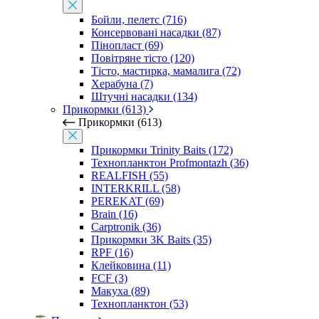
Бойли, пелетс (716)
Консервовані насадки (87)
Пінопласт (69)
Повітряне тісто (120)
Тісто, мастирка, мамалига (72)
Херабуна (7)
Штучні насадки (134)
Прикормки (613)
Прикормки (613)
Прикормки Trinity Baits (172)
Технопланктон Profmontazh (36)
REALFISH (55)
INTERKRILL (58)
PEREKAT (69)
Brain (16)
Carptronik (36)
Прикормки 3K Baits (35)
RPF (16)
Клейковина (11)
FCF (3)
Макуха (89)
Технопланктон (53)