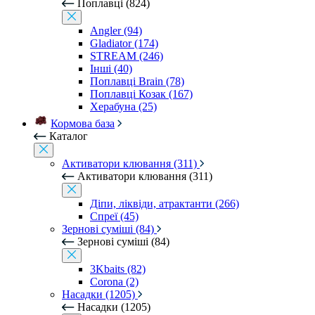
Поплавці (824)
Angler (94)
Gladiator (174)
STREAM (246)
Інші (40)
Поплавці Brain (78)
Поплавці Козак (167)
Херабуна (25)
Кормова база
Каталог
Активатори клювання (311)
Активатори клювання (311)
Діпи, ліквіди, атрактанти (266)
Спреї (45)
Зернові суміші (84)
Зернові суміші (84)
3Kbaits (82)
Corona (2)
Насадки (1205)
Насадки (1205)