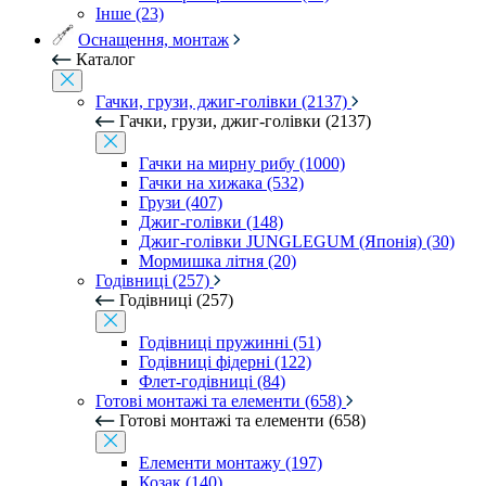
Інше (23)
Оснащення, монтаж
Каталог
Гачки, грузи, джиг-голівки (2137)
Гачки, грузи, джиг-голівки (2137)
Гачки на мирну рибу (1000)
Гачки на хижака (532)
Грузи (407)
Джиг-голівки (148)
Джиг-голівки JUNGLEGUM (Японія) (30)
Мормишка літня (20)
Годівниці (257)
Годівниці (257)
Годівниці пружинні (51)
Годівниці фідерні (122)
Флет-годівниці (84)
Готові монтажі та елементи (658)
Готові монтажі та елементи (658)
Елементи монтажу (197)
Козак (140)