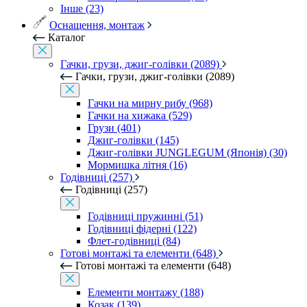
Інше (23)
Оснащення, монтаж
Каталог
Гачки, грузи, джиг-голівки (2089)
Гачки, грузи, джиг-голівки (2089)
Гачки на мирну рибу (968)
Гачки на хижака (529)
Грузи (401)
Джиг-голівки (145)
Джиг-голівки JUNGLEGUM (Японія) (30)
Мормишка літня (16)
Годівниці (257)
Годівниці (257)
Годівниці пружинні (51)
Годівниці фідерні (122)
Флет-годівниці (84)
Готові монтажі та елементи (648)
Готові монтажі та елементи (648)
Елементи монтажу (188)
Козак (139)