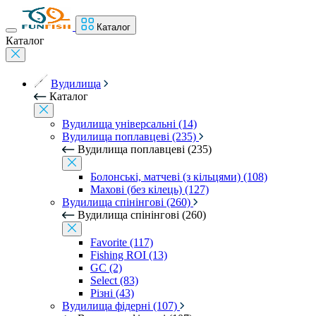
Каталог
Каталог
Вудилища
Каталог
Вудилища універсальні (14)
Вудилища поплавцеві (235)
Вудилища поплавцеві (235)
Болонські, матчеві (з кільцями) (108)
Махові (без кілець) (127)
Вудилища спінінгові (260)
Вудилища спінінгові (260)
Favorite (117)
Fishing ROI (13)
GC (2)
Select (83)
Різні (43)
Вудилища фідерні (107)