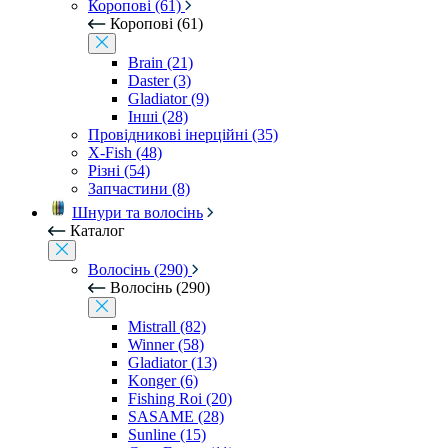
Коропові (61)
Коропові (61)
Brain (21)
Daster (3)
Gladiator (9)
Інші (28)
Провідникові інерційні (35)
X-Fish (48)
Різні (54)
Запчастини (8)
Шнури та волосінь
Каталог
Волосінь (290)
Волосінь (290)
Mistrall (82)
Winner (58)
Gladiator (13)
Konger (6)
Fishing Roi (20)
SASAME (28)
Sunline (15)