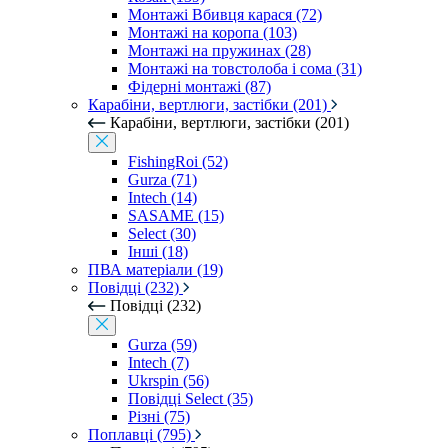
Монтажі Вбивця карася (72)
Монтажі на коропа (103)
Монтажі на пружинах (28)
Монтажі на товстолоба і сома (31)
Фідерні монтажі (87)
Карабіни, вертлюги, застібки (201)
Карабіни, вертлюги, застібки (201)
FishingRoi (52)
Gurza (71)
Intech (14)
SASAME (15)
Select (30)
Інші (18)
ПВА матеріали (19)
Повідці (232)
Повідці (232)
Gurza (59)
Intech (7)
Ukrspin (56)
Повідці Select (35)
Різні (75)
Поплавці (795)