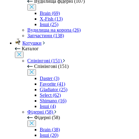
Вудилища фідерні (107)
Brain (69)
X-Fish (13)
Інші (25)
Вудилища на коропа (26)
Запчастини (138)
Котушки
Каталог
Спінінгові (151)
Спінінгові (151)
Daster (3)
Favorite (41)
Gladiator (25)
Select (62)
Shimano (16)
Інші (4)
Фідерні (58)
Фідерні (58)
Brain (38)
Інші (20)