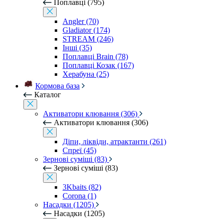
Поплавці (795)
Angler (70)
Gladiator (174)
STREAM (246)
Інші (35)
Поплавці Brain (78)
Поплавці Козак (167)
Херабуна (25)
Кормова база
Каталог
Активатори клювання (306)
Активатори клювання (306)
Діпи, ліквіди, атрактанти (261)
Спреї (45)
Зернові суміші (83)
Зернові суміші (83)
3Kbaits (82)
Corona (1)
Насадки (1205)
Насадки (1205)