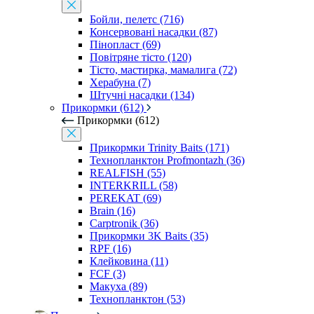
Бойли, пелетс (716)
Консервовані насадки (87)
Пінопласт (69)
Повітряне тісто (120)
Тісто, мастирка, мамалига (72)
Херабуна (7)
Штучні насадки (134)
Прикормки (612)
Прикормки (612)
Прикормки Trinity Baits (171)
Технопланктон Profmontazh (36)
REALFISH (55)
INTERKRILL (58)
PEREKAT (69)
Brain (16)
Carptronik (36)
Прикормки 3K Baits (35)
RPF (16)
Клейковина (11)
FCF (3)
Макуха (89)
Технопланктон (53)