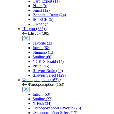
Carp Expert (11)
Різне (9)
Smart (12)
Волосінь Brain (24)
INTECH (5)
Owner (7)
Шнури (385)
Шнури (385)
Favorite (33)
Intech (62)
Shimano (13)
Sunline (60)
YGK X-Braid (14)
Різне (45)
Шнури Brain (29)
Шнури Select (129)
Флюорокарбон (163)
Флюорокарбон (163)
Intech (63)
Sunline (22)
X-Fish (34)
Флюорокарбон Favorite (26)
Флюорокарбон Select (17)