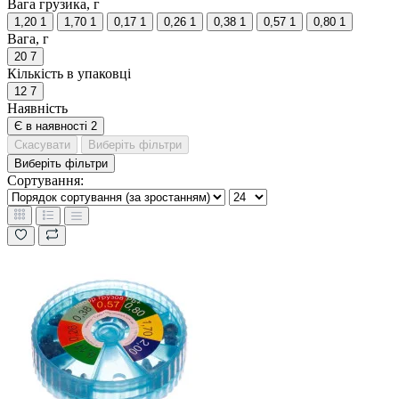
Вага грузика, г
1,20
1
1,70
1
0,17
1
0,26
1
0,38
1
0,57
1
0,80
1
Вага, г
20
7
Кількість в упаковці
12
7
Наявність
Є в наявності
2
Скасувати
Виберіть фільтри
Виберіть фільтри
Сортування: