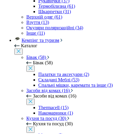
Рукавички (37)
Термобілизна (61)
Шкарпетки (31)
Верхній одяг (61)
Взуття (13)
Окуляри поляризаційні (34)
Інше (11)
Кемпінг та туризм
Каталог
Бівак (58)
Бівак (58)
Палатки та аксесуари (2)
Складані Меблі (53)
Спальні мішки, каремати та інше (3)
Засоби від комах (16)
Засоби від комах (16)
Thermacell (15)
Накомарники (1)
Кухня та посуд (30)
Кухня та посуд (30)