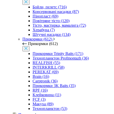
Бойли, пелетс (716)
Консервовані насадки (87)
Пінопласт (69)
Повітряне тісто (120)
Тісто, мастирка, мамалига (72)
Херабуна (7)
Штучні насадки (134)
Прикормки (612)
Прикормки (612)
Прикормки Trinity Baits (171)
Технопланктон Profmontazh (36)
REALFISH (55)
INTERKRILL (58)
PEREKAT (69)
Brain (16)
Carptronik (36)
Прикормки 3K Baits (35)
RPF (16)
Клейковина (11)
FCF (3)
Макуха (89)
Технопланктон (53)