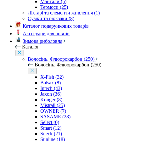
Мангали (5)
Термоси (25)
Ліхтарі та елементи живлення (1)
Сумки та рюкзаки (8)
Каталог подарункових товарів
Аксесуари для човнів
Зимова риболовля
Каталог
Волосінь, Флюорокарбон (250)
Волосінь, Флюорокарбон (250)
X-Fish (32)
Balsax (8)
Intech (43)
Jaxon (36)
Konger (8)
Mistrall (25)
OWNER (7)
SASAME (28)
Select (0)
Smart (12)
Sneck (21)
Sunline (18)