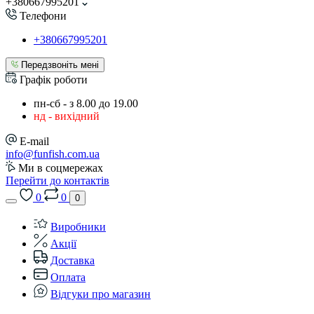
+380667995201
Телефони
+380667995201
Передзвоніть мені
Графік роботи
пн-сб - з 8.00 до 19.00
нд - вихідний
E-mail
info@funfish.com.ua
Ми в соцмережах
Перейти до контактів
0
0
0
Виробники
Акції
Доставка
Оплата
Відгуки про магазин