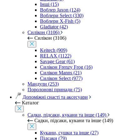
Інші (15)
Воблер Jaxon (124)
Воблери Select (330)
Воблери X-Fish (5)
Gladiator (42)
Силікон (3106)
Силікон (3106)
Keitech (909)
RELAX (1122)
Savage Gear (61)
Силікон Frenzy Frog (16)
Силікон Manns (21)
Силікон Select (977)
Мандули (253)
Поролонові принади (75)
Допоміжні снасті та аксесуари
Каталог
Садки, підсаки, кукани та інше (149)
Садки, підсаки, кукани та інше (149)
Кукани, сушки та інше (27)
Підсаки (79)