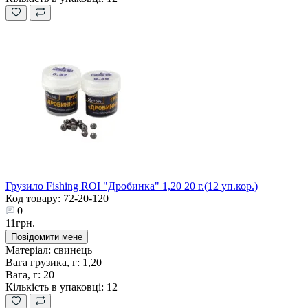
Грузило Fishing ROI "Дробинка" 1,20 20 г.(12 уп.кор.)
Код товару: 72-20-120
0
11грн.
Повідомити мене
Матеріал:
свинець
Вага грузика, г:
1,20
Вага, г:
20
Кількість в упаковці:
12