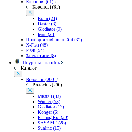
Коропові (61)
Коропові (61)
Brain (21)
Daster (3)
Gladiator (9)
Інші (28)
Провідникові інерційні (35)
X-Fish (48)
Різні (54)
Запчастини (8)
Шнури та волосінь
Каталог
Волосінь (290)
Волосінь (290)
Mistrall (82)
Winner (58)
Gladiator (13)
Konger (6)
Fishing Roi (20)
SASAME (28)
Sunline (15)