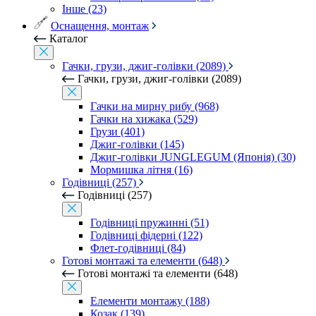
Інше (23)
Оснащення, монтаж
Каталог
Гачки, грузи, джиг-голівки (2089)
Гачки, грузи, джиг-голівки (2089)
Гачки на мирну рибу (968)
Гачки на хижака (529)
Грузи (401)
Джиг-голівки (145)
Джиг-голівки JUNGLEGUM (Японія) (30)
Мормишка літня (16)
Годівниці (257)
Годівниці (257)
Годівниці пружинні (51)
Годівниці фідерні (122)
Флет-годівниці (84)
Готові монтажі та елементи (648)
Готові монтажі та елементи (648)
Елементи монтажу (188)
Козак (139)