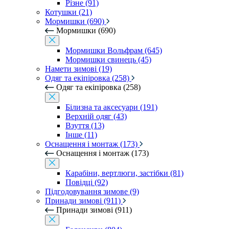
Різне (91)
Котушки (21)
Мормишки (690)
Мормишки (690)
Мормишки Вольфрам (645)
Мормишки свинець (45)
Намети зимові (19)
Одяг та екіпіровка (258)
Одяг та екіпіровка (258)
Білизна та аксесуари (191)
Верхній одяг (43)
Взуття (13)
Інше (11)
Оснащення і монтаж (173)
Оснащення і монтаж (173)
Карабіни, вертлюги, застібки (81)
Повідці (92)
Підгодовування зимове (9)
Принади зимові (911)
Принади зимові (911)