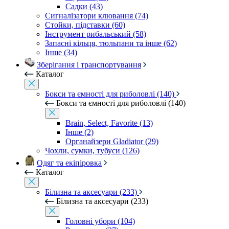
Садки (43)
Сигналізатори клювання (74)
Стойки, підставки (60)
Інструмент рибальський (58)
Запасні кільця, тюльпани та інше (62)
Інше (34)
Зберігання і транспортування
Каталог
Бокси та ємності для риболовлі (140)
Бокси та ємності для риболовлі (140)
Brain, Select, Favorite (13)
Інше (2)
Органайзери Gladiator (29)
Чохли, сумки, тубуси (126)
Одяг та екіпіровка
Каталог
Білизна та аксесуари (233)
Білизна та аксесуари (233)
Головні убори (104)