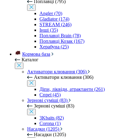
Поплавці (795)
Angler (70)
Gladiator (174)
STREAM (246)
Інші (35)
Поплавці Brain (78)
Поплавці Козак (167)
Херабуна (25)
Кормова база
Каталог
Активатори клювання (306)
Активатори клювання (306)
Діпи, ліквіди, атрактанти (261)
Спреї (45)
Зернові суміші (83)
Зернові суміші (83)
3Kbaits (82)
Corona (1)
Насадки (1205)
Насадки (1205)