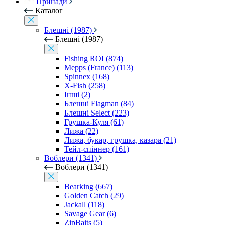
Принади
Каталог
Блешні (1987)
Блешні (1987)
Fishing ROI (874)
Mepps (France) (113)
Spinnex (168)
X-Fish (258)
Інші (2)
Блешні Flagman (84)
Блешні Select (223)
Грушка-Куля (61)
Лижа (22)
Лижа, букар, грушка, казара (21)
Тейл-спіннер (161)
Воблери (1341)
Воблери (1341)
Bearking (667)
Golden Catch (29)
Jackall (118)
Savage Gear (6)
ZipBaits (5)