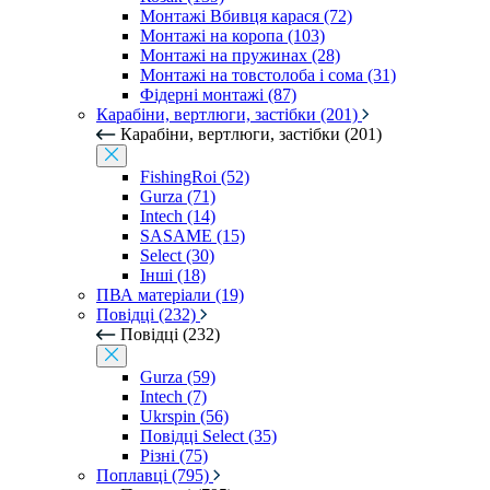
Монтажі Вбивця карася (72)
Монтажі на коропа (103)
Монтажі на пружинах (28)
Монтажі на товстолоба і сома (31)
Фідерні монтажі (87)
Карабіни, вертлюги, застібки (201)
Карабіни, вертлюги, застібки (201)
FishingRoi (52)
Gurza (71)
Intech (14)
SASAME (15)
Select (30)
Інші (18)
ПВА матеріали (19)
Повідці (232)
Повідці (232)
Gurza (59)
Intech (7)
Ukrspin (56)
Повідці Select (35)
Різні (75)
Поплавці (795)