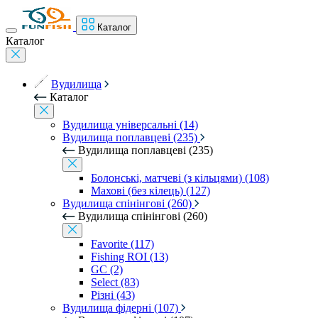
Каталог
Каталог
Вудилища
Каталог
Вудилища універсальні (14)
Вудилища поплавцеві (235)
Вудилища поплавцеві (235)
Болонські, матчеві (з кільцями) (108)
Махові (без кілець) (127)
Вудилища спінінгові (260)
Вудилища спінінгові (260)
Favorite (117)
Fishing ROI (13)
GC (2)
Select (83)
Різні (43)
Вудилища фідерні (107)