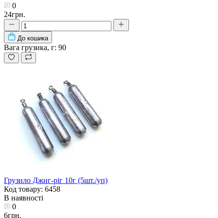
0
24грн.
До кошика
Вага грузика, г:
90
Грузило Джиг-ріг 10г (5шт./уп)
Код товару: 6458
В наявності
0
6грн.