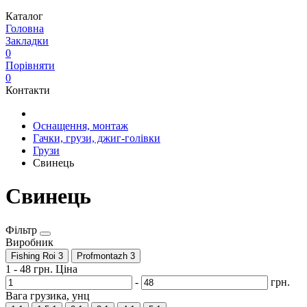
Каталог
Головна
Закладки
0
Порівняти
0
Контакти
Оснащення, монтаж
Гачки, грузи, джиг-голівки
Грузи
Свинець
Свинець
Фільтр
Виробник
Fishing Roi
3
Profmontazh
3
1
-
48
грн.
Ціна
-
грн.
Вага грузика, унц