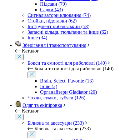
Підсаки (79)
Садки (43)
Сигналізатори клювання (74)
Стойки, підставки (62)
Інструмент рибальський (58)
Запасні кільця, тюльпани та інше (62)
Інше (34)
Зберігання і транспортування
Каталог
Бокси та ємності для риболовлі (140)
Бокси та ємності для риболовлі (140)
Brain, Select, Favorite (13)
Інше (2)
Органайзери Gladiator (29)
Чохли, сумки, тубуси (126)
Одяг та екіпіровка
Каталог
Білизна та аксесуари (233)
Білизна та аксесуари (233)