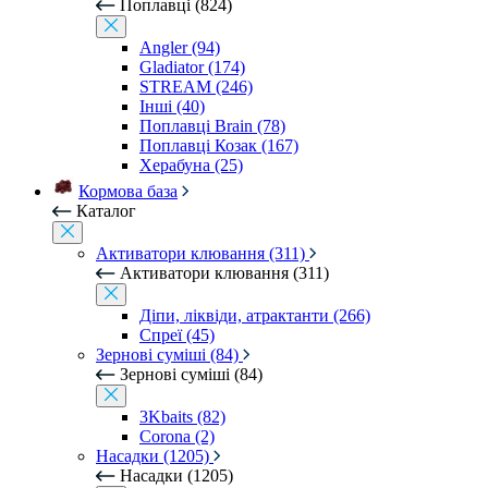
Поплавці (824)
Angler (94)
Gladiator (174)
STREAM (246)
Інші (40)
Поплавці Brain (78)
Поплавці Козак (167)
Херабуна (25)
Кормова база
Каталог
Активатори клювання (311)
Активатори клювання (311)
Діпи, ліквіди, атрактанти (266)
Спреї (45)
Зернові суміші (84)
Зернові суміші (84)
3Kbaits (82)
Corona (2)
Насадки (1205)
Насадки (1205)