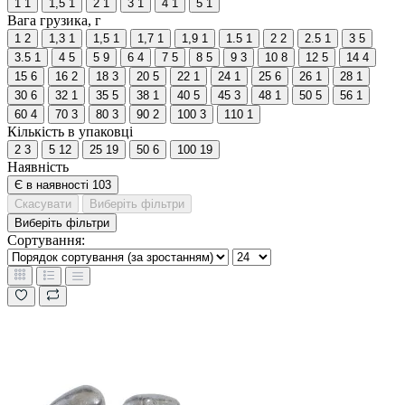
1
1
1,5
1
2
1
3
1
4
1
5
1
Вага грузика, г
1
2
1,3
1
1,5
1
1,7
1
1,9
1
1.5
1
2
2
2.5
1
3
5
3.5
1
4
5
5
9
6
4
7
5
8
5
9
3
10
8
12
5
14
4
15
6
16
2
18
3
20
5
22
1
24
1
25
6
26
1
28
1
30
6
32
1
35
5
38
1
40
5
45
3
48
1
50
5
56
1
60
4
70
3
80
3
90
2
100
3
110
1
Кількість в упаковці
2
3
5
12
25
19
50
6
100
19
Наявність
Є в наявності
103
Скасувати
Виберіть фільтри
Виберіть фільтри
Сортування: