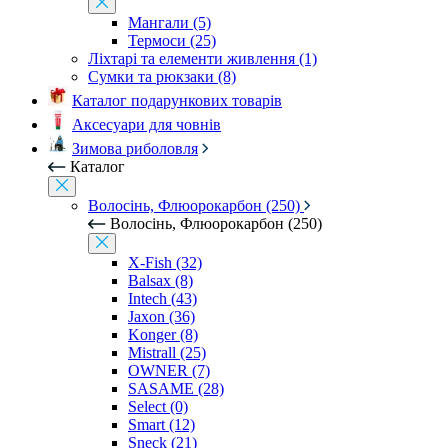
Мангали (5)
Термоси (25)
Ліхтарі та елементи живлення (1)
Сумки та рюкзаки (8)
Каталог подарункових товарів
Аксесуари для човнів
Зимова риболовля
Каталог
Волосінь, Флюорокарбон (250)
Волосінь, Флюорокарбон (250)
X-Fish (32)
Balsax (8)
Intech (43)
Jaxon (36)
Konger (8)
Mistrall (25)
OWNER (7)
SASAME (28)
Select (0)
Smart (12)
Sneck (21)