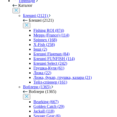
Принади
Каталог
Блешні (2121)
Блешні (2121)
Fishing ROI (874)
Mepps (France) (114)
Spinnex (168)
X-Fish (258)
Інші (2)
Блешні Flagman (84)
Блешні FUNFISH (114)
Блешні Select (242)
Грушка-Куля (61)
Лижа (22)
Лижа, букар, грушка, казара (21)
Тейл-спіннер (161)
Воблери (1365)
Воблери (1365)
Bearking (667)
Golden Catch (29)
Jackall (118)
Savage Gear (6)