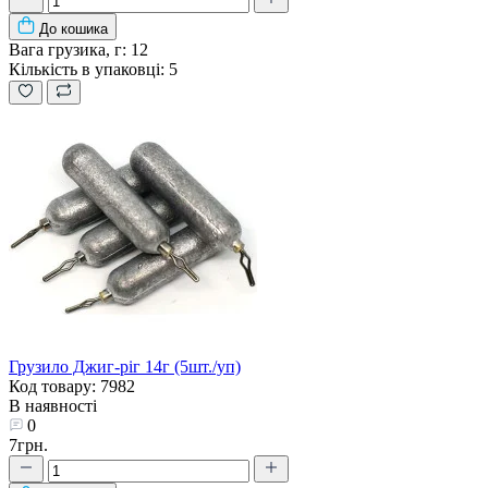
До кошика
Вага грузика, г:
12
Кількість в упаковці:
5
Грузило Джиг-ріг 14г (5шт./уп)
Код товару: 7982
В наявності
0
7грн.