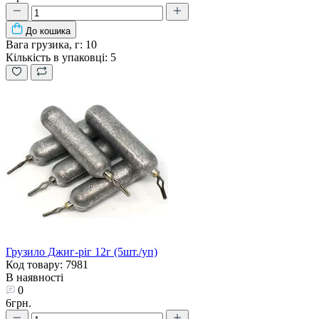
До кошика
Вага грузика, г:
10
Кількість в упаковці:
5
Грузило Джиг-ріг 12г (5шт./уп)
Код товару: 7981
В наявності
0
6грн.