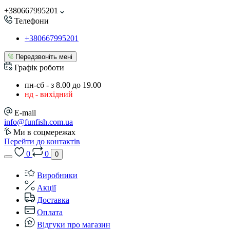
+380667995201
Телефони
+380667995201
Передзвоніть мені
Графік роботи
пн-сб - з 8.00 до 19.00
нд - вихідний
E-mail
info@funfish.com.ua
Ми в соцмережах
Перейти до контактів
0
0
0
Виробники
Акції
Доставка
Оплата
Відгуки про магазин