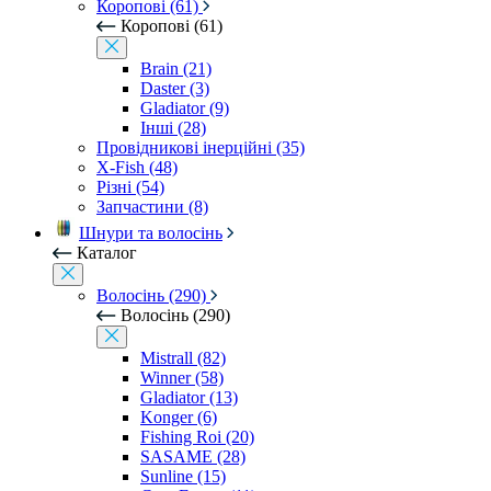
Коропові (61)
Коропові (61)
Brain (21)
Daster (3)
Gladiator (9)
Інші (28)
Провідникові інерційні (35)
X-Fish (48)
Різні (54)
Запчастини (8)
Шнури та волосінь
Каталог
Волосінь (290)
Волосінь (290)
Mistrall (82)
Winner (58)
Gladiator (13)
Konger (6)
Fishing Roi (20)
SASAME (28)
Sunline (15)