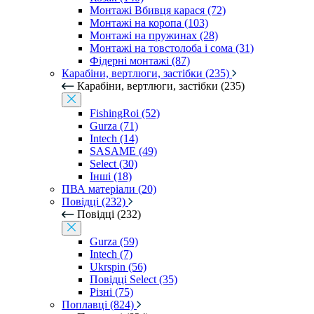
Монтажі Вбивця карася (72)
Монтажі на коропа (103)
Монтажі на пружинах (28)
Монтажі на товстолоба і сома (31)
Фідерні монтажі (87)
Карабіни, вертлюги, застібки (235)
Карабіни, вертлюги, застібки (235)
FishingRoi (52)
Gurza (71)
Intech (14)
SASAME (49)
Select (30)
Інші (18)
ПВА матеріали (20)
Повідці (232)
Повідці (232)
Gurza (59)
Intech (7)
Ukrspin (56)
Повідці Select (35)
Різні (75)
Поплавці (824)