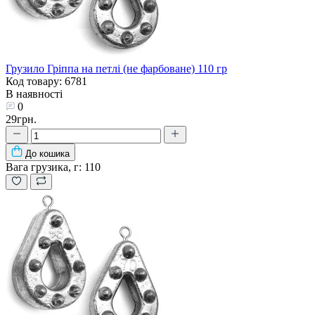
Грузило Гріппа на петлі (не фарбоване) 110 гр
Код товару: 6781
В наявності
0
29грн.
До кошика
Вага грузика, г:
110