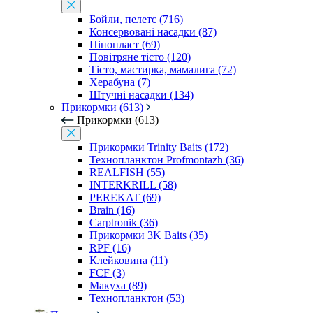
Бойли, пелетс (716)
Консервовані насадки (87)
Пінопласт (69)
Повітряне тісто (120)
Тісто, мастирка, мамалига (72)
Херабуна (7)
Штучні насадки (134)
Прикормки (613)
Прикормки (613)
Прикормки Trinity Baits (172)
Технопланктон Profmontazh (36)
REALFISH (55)
INTERKRILL (58)
PEREKAT (69)
Brain (16)
Carptronik (36)
Прикормки 3K Baits (35)
RPF (16)
Клейковина (11)
FCF (3)
Макуха (89)
Технопланктон (53)