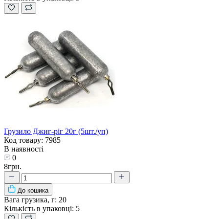
Грузило Джиг-ріг 20г (5шт./уп)
Код товару: 7985
В наявності
0
8грн.
До кошика
Вага грузика, г:
20
Кількість в упаковці:
5