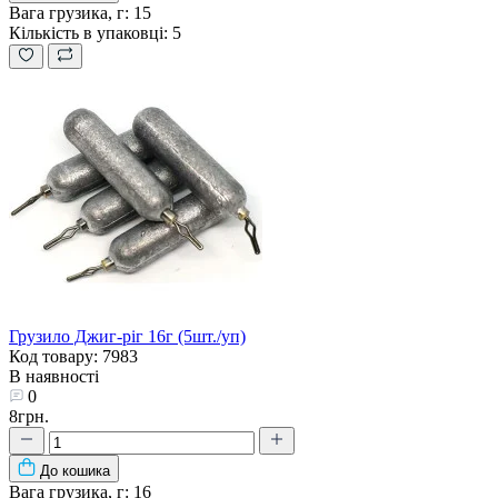
Вага грузика, г:
15
Кількість в упаковці:
5
Грузило Джиг-ріг 16г (5шт./уп)
Код товару: 7983
В наявності
0
8грн.
До кошика
Вага грузика, г:
16