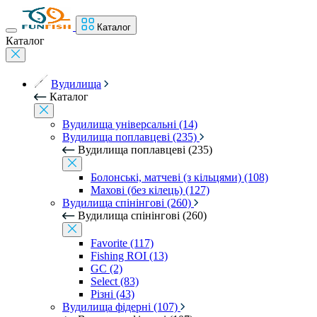
Каталог
Каталог
Вудилища
Каталог
Вудилища універсальні (14)
Вудилища поплавцеві (235)
Вудилища поплавцеві (235)
Болонські, матчеві (з кільцями) (108)
Махові (без кілець) (127)
Вудилища спінінгові (260)
Вудилища спінінгові (260)
Favorite (117)
Fishing ROI (13)
GC (2)
Select (83)
Різні (43)
Вудилища фідерні (107)