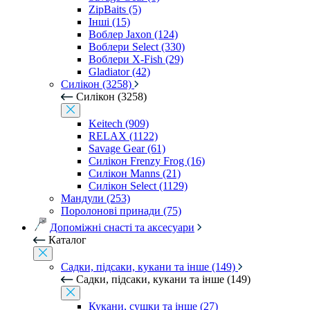
ZipBaits (5)
Інші (15)
Воблер Jaxon (124)
Воблери Select (330)
Воблери X-Fish (29)
Gladiator (42)
Силікон (3258)
Силікон (3258)
Keitech (909)
RELAX (1122)
Savage Gear (61)
Силікон Frenzy Frog (16)
Силікон Manns (21)
Силікон Select (1129)
Мандули (253)
Поролонові принади (75)
Допоміжні снасті та аксесуари
Каталог
Садки, підсаки, кукани та інше (149)
Садки, підсаки, кукани та інше (149)
Кукани, сушки та інше (27)