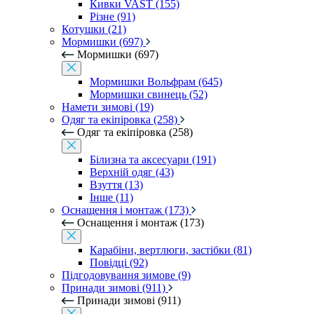
Кивки VAST (155)
Різне (91)
Котушки (21)
Мормишки (697)
Мормишки (697)
Мормишки Вольфрам (645)
Мормишки свинець (52)
Намети зимові (19)
Одяг та екіпіровка (258)
Одяг та екіпіровка (258)
Білизна та аксесуари (191)
Верхній одяг (43)
Взуття (13)
Інше (11)
Оснащення і монтаж (173)
Оснащення і монтаж (173)
Карабіни, вертлюги, застібки (81)
Повідці (92)
Підгодовування зимове (9)
Принади зимові (911)
Принади зимові (911)