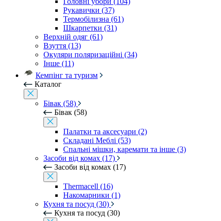
Головні убори (104)
Рукавички (37)
Термобілизна (61)
Шкарпетки (31)
Верхній одяг (61)
Взуття (13)
Окуляри поляризаційні (34)
Інше (11)
Кемпінг та туризм
Каталог
Бівак (58)
Бівак (58)
Палатки та аксесуари (2)
Складані Меблі (53)
Спальні мішки, каремати та інше (3)
Засоби від комах (17)
Засоби від комах (17)
Thermacell (16)
Накомарники (1)
Кухня та посуд (30)
Кухня та посуд (30)