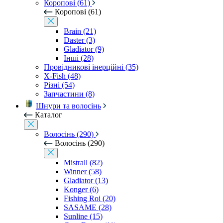
Коропові (61)
Коропові (61)
Brain (21)
Daster (3)
Gladiator (9)
Інші (28)
Провідникові інерційні (35)
X-Fish (48)
Різні (54)
Запчастини (8)
Шнури та волосінь
Каталог
Волосінь (290)
Волосінь (290)
Mistrall (82)
Winner (58)
Gladiator (13)
Konger (6)
Fishing Roi (20)
SASAME (28)
Sunline (15)