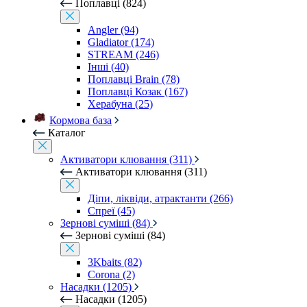
Поплавці (824)
Angler (94)
Gladiator (174)
STREAM (246)
Інші (40)
Поплавці Brain (78)
Поплавці Козак (167)
Херабуна (25)
Кормова база
Каталог
Активатори клювання (311)
Активатори клювання (311)
Діпи, ліквіди, атрактанти (266)
Спреї (45)
Зернові суміші (84)
Зернові суміші (84)
3Kbaits (82)
Corona (2)
Насадки (1205)
Насадки (1205)