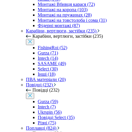
Монтажі Вбивця карася (72)
Монтажі на коропа (103)
Монтажі на пружинах (28)
Монтажі на товстолоба і сома (31)
Фідерні монтажі (87)
Карабіни, вертлюги, застібки (235)
Карабіни, вертлюги, застібки (235)
FishingRoi (52)
Gurza (71)
Intech (14)
SASAME (49)
Select (30)
Інші (18)
ПВА матеріали (20)
Повідці (232)
Повідці (232)
Gurza (59)
Intech (7)
Ukrspin (56)
Повідці Select (35)
Різні (75)
Поплавці (824)