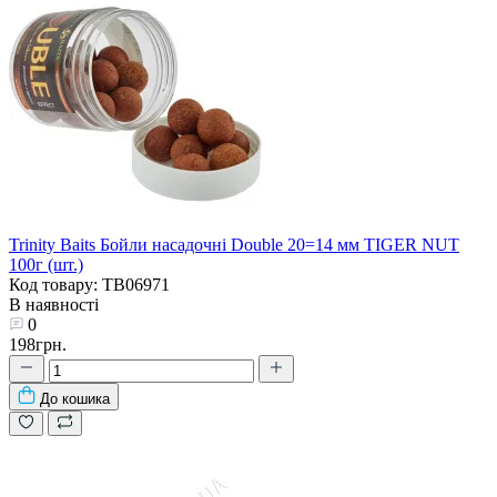
Trinity Baits Бойли насадочні Double 20=14 мм TIGER NUT
100г (шт.)
Код товару: TB06971
В наявності
0
198грн.
До кошика