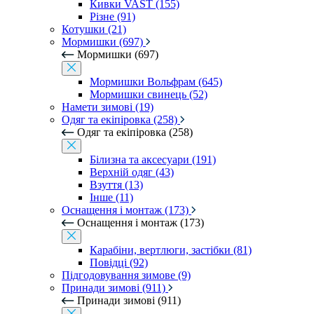
Кивки VAST (155)
Різне (91)
Котушки (21)
Мормишки (697)
Мормишки (697)
Мормишки Вольфрам (645)
Мормишки свинець (52)
Намети зимові (19)
Одяг та екіпіровка (258)
Одяг та екіпіровка (258)
Білизна та аксесуари (191)
Верхній одяг (43)
Взуття (13)
Інше (11)
Оснащення і монтаж (173)
Оснащення і монтаж (173)
Карабіни, вертлюги, застібки (81)
Повідці (92)
Підгодовування зимове (9)
Принади зимові (911)
Принади зимові (911)