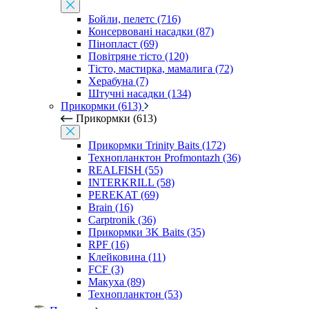
Бойли, пелетс (716)
Консервовані насадки (87)
Пінопласт (69)
Повітряне тісто (120)
Тісто, мастирка, мамалига (72)
Херабуна (7)
Штучні насадки (134)
Прикормки (613)
Прикормки (613)
Прикормки Trinity Baits (172)
Технопланктон Profmontazh (36)
REALFISH (55)
INTERKRILL (58)
PEREKAT (69)
Brain (16)
Carptronik (36)
Прикормки 3K Baits (35)
RPF (16)
Клейковина (11)
FCF (3)
Макуха (89)
Технопланктон (53)