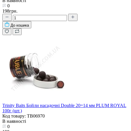
В наявності
0
198грн.
До кошика
Trinity Baits Бойли насадочні Double 20=14 мм PLUM ROYAL
100г (шт.)
Код товару: TB06970
В наявності
0