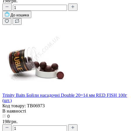
198грн.
До кошика
Trinity Baits Бойли насадочні Double 20=14 мм RED FISH 100г
(шт.)
Код товару: TB06973
В наявності
0
198грн.