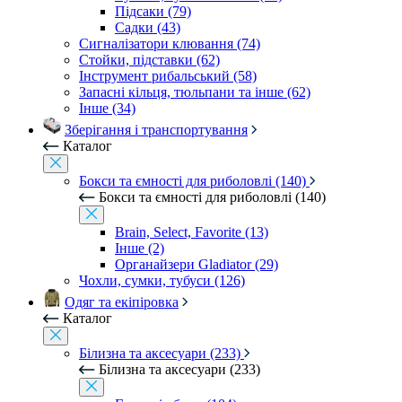
Підсаки (79)
Садки (43)
Сигналізатори клювання (74)
Стойки, підставки (62)
Інструмент рибальський (58)
Запасні кільця, тюльпани та інше (62)
Інше (34)
Зберігання і транспортування
Каталог
Бокси та ємності для риболовлі (140)
Бокси та ємності для риболовлі (140)
Brain, Select, Favorite (13)
Інше (2)
Органайзери Gladiator (29)
Чохли, сумки, тубуси (126)
Одяг та екіпіровка
Каталог
Білизна та аксесуари (233)
Білизна та аксесуари (233)