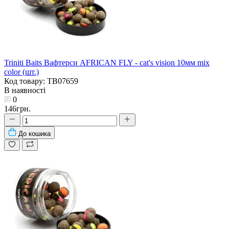
Triniti Baits Вафтерси AFRICAN FLY - cat's vision 10мм mix
color (шт.)
Код товару: TB07659
В наявності
0
146грн.
До кошика