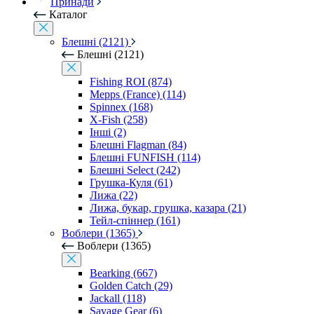
Принади
Каталог
Блешні (2121)
Блешні (2121)
Fishing ROI (874)
Mepps (France) (114)
Spinnex (168)
X-Fish (258)
Інші (2)
Блешні Flagman (84)
Блешні FUNFISH (114)
Блешні Select (242)
Грушка-Куля (61)
Лижа (22)
Лижа, букар, грушка, казара (21)
Тейл-спіннер (161)
Воблери (1365)
Воблери (1365)
Bearking (667)
Golden Catch (29)
Jackall (118)
Savage Gear (6)