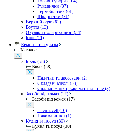
Головні убори (104)
Рукавички (37)
Термобілизна (61)
Шкарпетки (31)
Верхній одяг (61)
Взуття (13)
Окуляри поляризаційні (34)
Інше (11)
Кемпінг та туризм
Каталог
Бівак (58)
Бівак (58)
Палатки та аксесуари (2)
Складані Меблі (53)
Спальні мішки, каремати та інше (3)
Засоби від комах (17)
Засоби від комах (17)
Thermacell (16)
Накомарники (1)
Кухня та посуд (30)
Кухня та посуд (30)