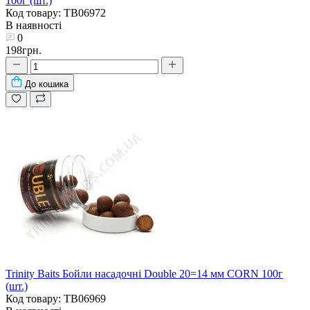
100г (шт.)
Код товару: TB06972
В наявності
0
198грн.
До кошика
Trinity Baits Бойли насадочні Double 20=14 мм CORN 100г
(шт.)
Код товару: TB06969