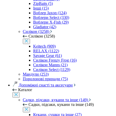
ZipBaits (5)
Інші (15)
Воблер Jaxon (124)
Воблери Select (330)
Воблери X-Fish (29)
Gladiator (42)
Силікон (3258)
Силікон (3258)
Keitech (909)
RELAX (1122)
Savage Gear (61)
Силікон Frenzy Frog (16)
Силікон Manns (21)
Силікон Select (1129)
Мандули (253)
Поролонові принади (75)
Допоміжні снасті та аксесуари
Каталог
Садки, підсаки, кукани та інше (149)
Садки, підсаки, кукани та інше (149)
Кукани, сушки та інше (27)