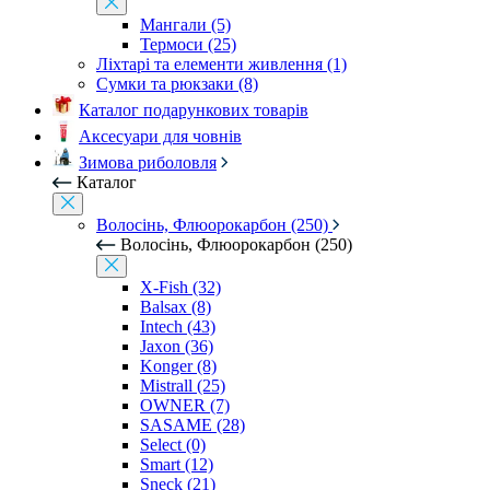
Мангали (5)
Термоси (25)
Ліхтарі та елементи живлення (1)
Сумки та рюкзаки (8)
Каталог подарункових товарів
Аксесуари для човнів
Зимова риболовля
Каталог
Волосінь, Флюорокарбон (250)
Волосінь, Флюорокарбон (250)
X-Fish (32)
Balsax (8)
Intech (43)
Jaxon (36)
Konger (8)
Mistrall (25)
OWNER (7)
SASAME (28)
Select (0)
Smart (12)
Sneck (21)