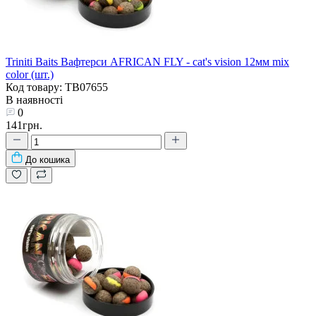
Triniti Baits Вафтерси AFRICAN FLY - cat's vision 12мм mix
color (шт.)
Код товару: TB07655
В наявності
0
141грн.
До кошика