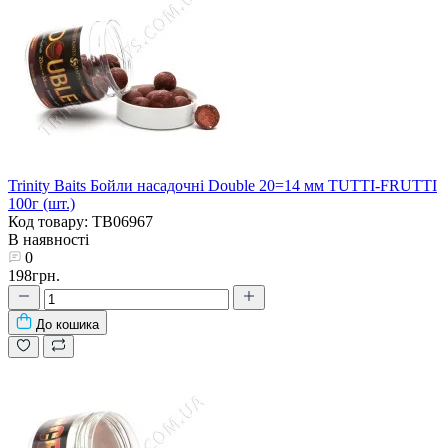
Trinity Baits Бойли насадочні Double 20=14 мм TUTTI-FRUTTI
100г (шт.)
Код товару: TB06967
В наявності
0
198грн.
До кошика