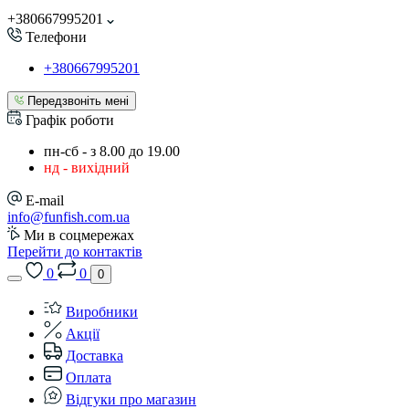
+380667995201
Телефони
+380667995201
Передзвоніть мені
Графік роботи
пн-сб - з 8.00 до 19.00
нд - вихідний
E-mail
info@funfish.com.ua
Ми в соцмережах
Перейти до контактів
0
0
0
Виробники
Акції
Доставка
Оплата
Відгуки про магазин