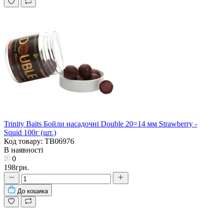
Trinity Baits Бойли насадочні Double 20=14 мм Strawberry -
Squid 100г (шт.)
Код товару: TB06976
В наявності
0
198грн.
До кошика