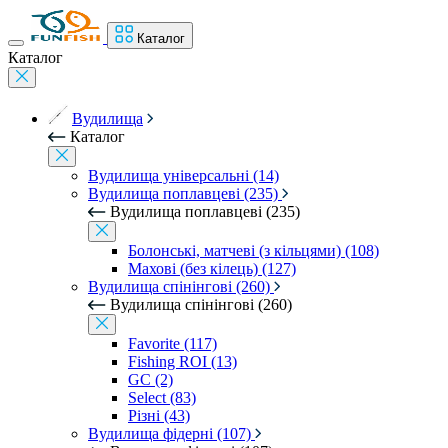
Каталог
Каталог
Вудилища
Каталог
Вудилища універсальні (14)
Вудилища поплавцеві (235)
Вудилища поплавцеві (235)
Болонські, матчеві (з кільцями) (108)
Махові (без кілець) (127)
Вудилища спінінгові (260)
Вудилища спінінгові (260)
Favorite (117)
Fishing ROI (13)
GC (2)
Select (83)
Різні (43)
Вудилища фідерні (107)