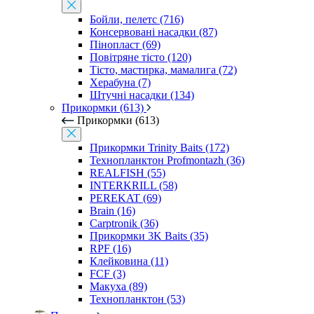
Бойли, пелетс (716)
Консервовані насадки (87)
Пінопласт (69)
Повітряне тісто (120)
Тісто, мастирка, мамалига (72)
Херабуна (7)
Штучні насадки (134)
Прикормки (613)
Прикормки (613)
Прикормки Trinity Baits (172)
Технопланктон Profmontazh (36)
REALFISH (55)
INTERKRILL (58)
PEREKAT (69)
Brain (16)
Carptronik (36)
Прикормки 3K Baits (35)
RPF (16)
Клейковина (11)
FCF (3)
Макуха (89)
Технопланктон (53)