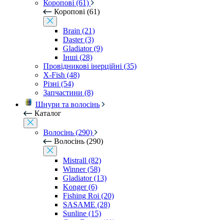
Коропові (61)
Коропові (61)
Brain (21)
Daster (3)
Gladiator (9)
Інші (28)
Провідникові інерційні (35)
X-Fish (48)
Різні (54)
Запчастини (8)
Шнури та волосінь
Каталог
Волосінь (290)
Волосінь (290)
Mistrall (82)
Winner (58)
Gladiator (13)
Konger (6)
Fishing Roi (20)
SASAME (28)
Sunline (15)