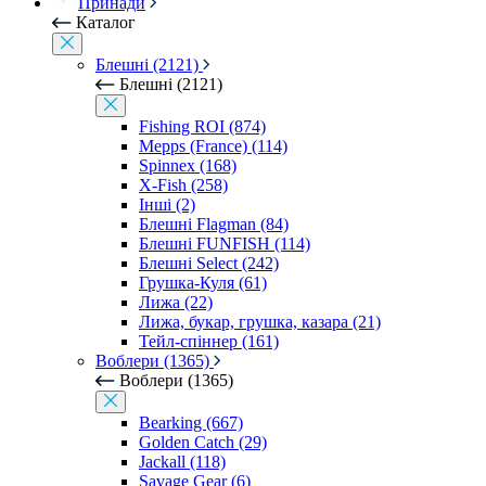
Принади
Каталог
Блешні (2121)
Блешні (2121)
Fishing ROI (874)
Mepps (France) (114)
Spinnex (168)
X-Fish (258)
Інші (2)
Блешні Flagman (84)
Блешні FUNFISH (114)
Блешні Select (242)
Грушка-Куля (61)
Лижа (22)
Лижа, букар, грушка, казара (21)
Тейл-спіннер (161)
Воблери (1365)
Воблери (1365)
Bearking (667)
Golden Catch (29)
Jackall (118)
Savage Gear (6)