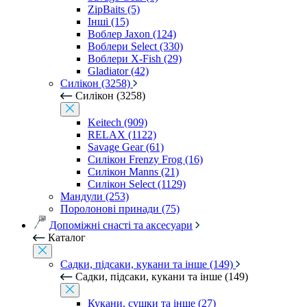
ZipBaits (5)
Інші (15)
Воблер Jaxon (124)
Воблери Select (330)
Воблери X-Fish (29)
Gladiator (42)
Силікон (3258)
Силікон (3258)
Keitech (909)
RELAX (1122)
Savage Gear (61)
Силікон Frenzy Frog (16)
Силікон Manns (21)
Силікон Select (1129)
Мандули (253)
Поролонові принади (75)
Допоміжні снасті та аксесуари
Каталог
Садки, підсаки, кукани та інше (149)
Садки, підсаки, кукани та інше (149)
Кукани, сушки та інше (27)