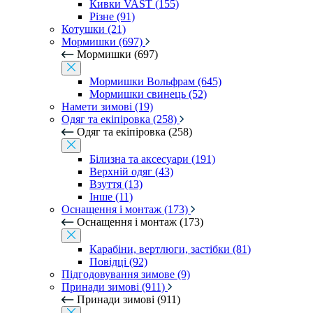
Кивки VAST (155)
Різне (91)
Котушки (21)
Мормишки (697)
Мормишки (697)
Мормишки Вольфрам (645)
Мормишки свинець (52)
Намети зимові (19)
Одяг та екіпіровка (258)
Одяг та екіпіровка (258)
Білизна та аксесуари (191)
Верхній одяг (43)
Взуття (13)
Інше (11)
Оснащення і монтаж (173)
Оснащення і монтаж (173)
Карабіни, вертлюги, застібки (81)
Повідці (92)
Підгодовування зимове (9)
Принади зимові (911)
Принади зимові (911)