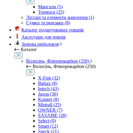
Мангали (5)
Термоси (25)
Ліхтарі та елементи живлення (1)
Сумки та рюкзаки (8)
Каталог подарункових товарів
Аксесуари для човнів
Зимова риболовля
Каталог
Волосінь, Флюорокарбон (250)
Волосінь, Флюорокарбон (250)
X-Fish (32)
Balsax (8)
Intech (43)
Jaxon (36)
Konger (8)
Mistrall (25)
OWNER (7)
SASAME (28)
Select (0)
Smart (12)
Sneck (21)