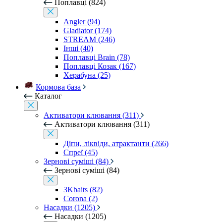
Поплавці (824)
Angler (94)
Gladiator (174)
STREAM (246)
Інші (40)
Поплавці Brain (78)
Поплавці Козак (167)
Херабуна (25)
Кормова база
Каталог
Активатори клювання (311)
Активатори клювання (311)
Діпи, ліквіди, атрактанти (266)
Спреї (45)
Зернові суміші (84)
Зернові суміші (84)
3Kbaits (82)
Corona (2)
Насадки (1205)
Насадки (1205)