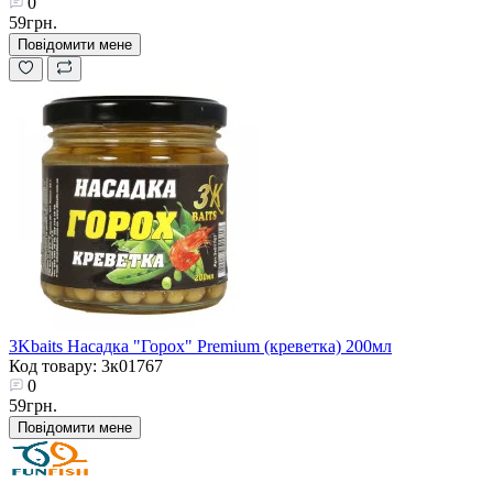
0
59грн.
Повідомити мене
3Kbaits Насадка "Горох" Premium (креветка) 200мл
Код товару: 3к01767
0
59грн.
Повідомити мене