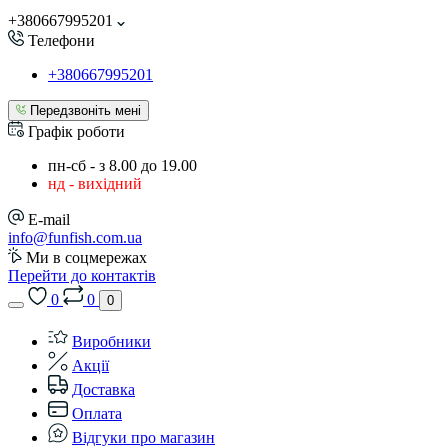
+380667995201
Телефони
+380667995201
Передзвоніть мені
Графік роботи
пн-сб - з 8.00 до 19.00
нд - вихідний
E-mail
info@funfish.com.ua
Ми в соцмережах
Перейти до контактів
0
0
0
Виробники
Акції
Доставка
Оплата
Відгуки про магазин