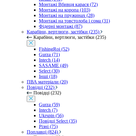
Монтажі Вбивця карася (72)
Монтажі на коропа (103)
Монтажі на пружинах (28)
Монтажі на товстолоба і сома (31)
Фідерні монтажі (87)
Карабіни, вертлюги, застібки (235)
Карабіни, вертлюги, застібки (235)
FishingRoi (52)
Gurza (71)
Intech (14)
SASAME (49)
Select (30)
Інші (18)
ПВА матеріали (20)
Повідці (232)
Повідці (232)
Gurza (59)
Intech (7)
Ukrspin (56)
Повідці Select (35)
Різні (75)
Поплавці (824)