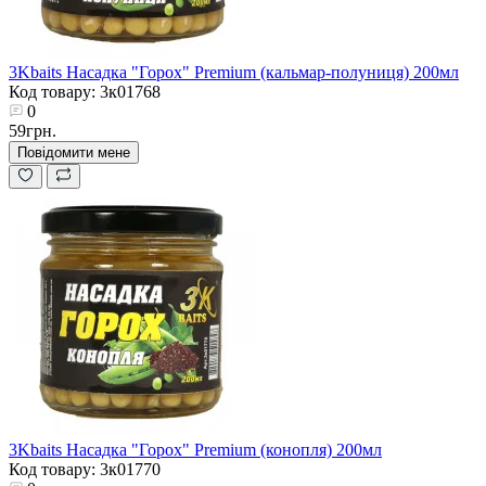
3Kbaits Насадка "Горох" Premium (кальмар-полуниця) 200мл
Код товару: 3к01768
0
59грн.
Повідомити мене
3Kbaits Насадка "Горох" Premium (конопля) 200мл
Код товару: 3к01770