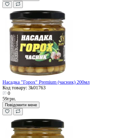
Насадка "Горох" Premium (часник) 200мл
Код товару: 3k01763
0
59грн.
Повідомити мене