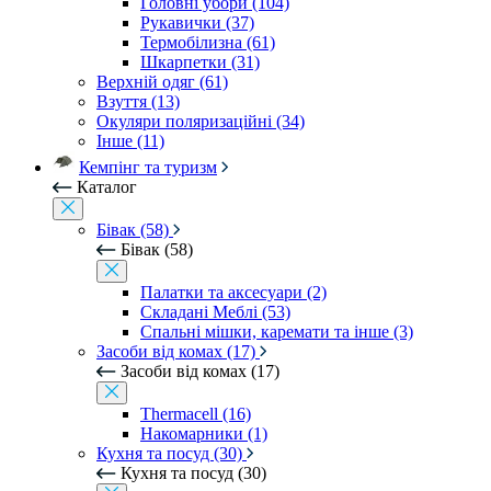
Головні убори (104)
Рукавички (37)
Термобілизна (61)
Шкарпетки (31)
Верхній одяг (61)
Взуття (13)
Окуляри поляризаційні (34)
Інше (11)
Кемпінг та туризм
Каталог
Бівак (58)
Бівак (58)
Палатки та аксесуари (2)
Складані Меблі (53)
Спальні мішки, каремати та інше (3)
Засоби від комах (17)
Засоби від комах (17)
Thermacell (16)
Накомарники (1)
Кухня та посуд (30)
Кухня та посуд (30)