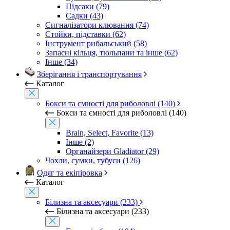
Підсаки (79)
Садки (43)
Сигналізатори клювання (74)
Стойки, підставки (62)
Інструмент рибальський (58)
Запасні кільця, тюльпани та інше (62)
Інше (34)
Зберігання і транспортування
Каталог
Бокси та ємності для риболовлі (140)
Бокси та ємності для риболовлі (140)
Brain, Select, Favorite (13)
Інше (2)
Органайзери Gladiator (29)
Чохли, сумки, тубуси (126)
Одяг та екіпіровка
Каталог
Білизна та аксесуари (233)
Білизна та аксесуари (233)