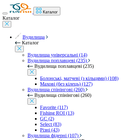
Каталог
Каталог
Вудилища
Каталог
Вудилища універсальні (14)
Вудилища поплавцеві (235)
Вудилища поплавцеві (235)
Болонські, матчеві (з кільцями) (108)
Махові (без кілець) (127)
Вудилища спінінгові (260)
Вудилища спінінгові (260)
Favorite (117)
Fishing ROI (13)
GC (2)
Select (83)
Різні (43)
Вудилища фідерні (107)