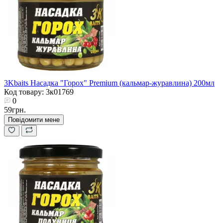
3Kbaits Насадка "Горох" Premium (кальмар-журавлина) 200мл
Код товару: 3к01769
0
59грн.
Повідомити мене