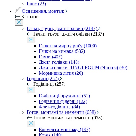
Інше (23)
Оснащення, монтаж
Каталог
Гачки, грузи, джиг-голівки (2137)
Гачки, грузи, джиг-голівки (2137)
Гачки на мирну рибу (1000)
Гачки на хижака (532)
Грузи (407)
Джиг-голівки (148)
Джиг-голівки JUNGLEGUM (Японія) (30)
Мормишка літня (20)
Годівниці (257)
Годівниці (257)
Годівниці пружинні (51)
Годівниці фідерні (122)
Флет-годівниці (84)
Готові монтажі та елементи (658)
Готові монтажі та елементи (658)
Елементи монтажу (197)
Козак (140)