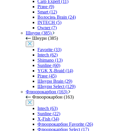
Carp Expert (11)
Різне (9)
Smart (12)
Волосінь Brain (24)
INTECH (5)
Owner (7)
Шнури (385)
Шнури (385)
Favorite (33)
Intech (62)
Shimano (13)
Sunline (60)
YGK X-Braid (14)
Різне (45)
Шнури Brain (29)
Шнури Select (129)
Флюорокарбон (163)
Флюорокарбон (163)
Intech (63)
Sunline (22)
X-Fish (34)
Флюорокарбон Favorite (26)
Флюорокарбон Select (17)