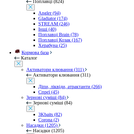
Поплавці (824)
Angler (94)
Gladiator (174)
STREAM (246)
Інші (40)
Поплавці Brain (78)
Поплавці Козак (167)
Херабуна (25)
Кормова база
Каталог
Активатори клювання (311)
Активатори клювання (311)
Діпи, ліквіди, атрактанти (266)
Спреї (45)
Зернові суміші (84)
Зернові суміші (84)
3Kbaits (82)
Corona (2)
Насадки (1205)
Насадки (1205)