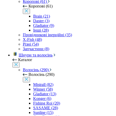
Коропові (61)
Коропові (61)
Brain (21)
Daster (3)
Gladiator (9)
Інші (28)
Провідникові інерційні (35)
X-Fish (48)
Різні (54)
Запчастини (8)
Шнури та волосінь
Каталог
Волосінь (290)
Волосінь (290)
Mistrall (82)
Winner (58)
Gladiator (13)
Konger (6)
Fishing Roi (20)
SASAME (28)
Sunline (15)