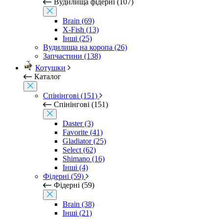
Вудилища фідерні (107)
Brain (69)
X-Fish (13)
Інші (25)
Вудилища на коропа (26)
Запчастини (138)
Котушки
Каталог
Спінінгові (151)
Спінінгові (151)
Daster (3)
Favorite (41)
Gladiator (25)
Select (62)
Shimano (16)
Інші (4)
Фідерні (59)
Фідерні (59)
Brain (38)
Інші (21)