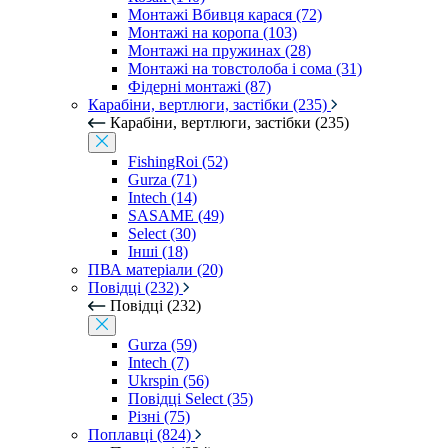
Монтажі Вбивця карася (72)
Монтажі на коропа (103)
Монтажі на пружинах (28)
Монтажі на товстолоба і сома (31)
Фідерні монтажі (87)
Карабіни, вертлюги, застібки (235)
Карабіни, вертлюги, застібки (235)
FishingRoi (52)
Gurza (71)
Intech (14)
SASAME (49)
Select (30)
Інші (18)
ПВА матеріали (20)
Повідці (232)
Повідці (232)
Gurza (59)
Intech (7)
Ukrspin (56)
Повідці Select (35)
Різні (75)
Поплавці (824)