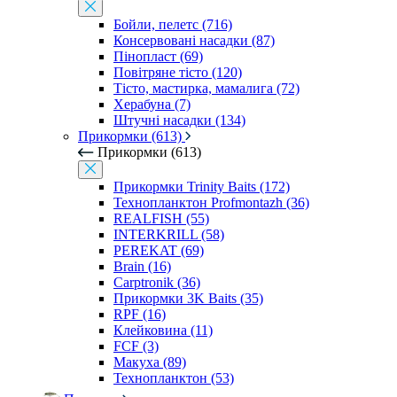
Бойли, пелетс (716)
Консервовані насадки (87)
Пінопласт (69)
Повітряне тісто (120)
Тісто, мастирка, мамалига (72)
Херабуна (7)
Штучні насадки (134)
Прикормки (613)
Прикормки (613)
Прикормки Trinity Baits (172)
Технопланктон Profmontazh (36)
REALFISH (55)
INTERKRILL (58)
PEREKAT (69)
Brain (16)
Carptronik (36)
Прикормки 3K Baits (35)
RPF (16)
Клейковина (11)
FCF (3)
Макуха (89)
Технопланктон (53)