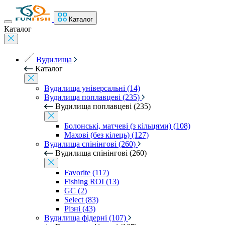
Каталог
Каталог
Вудилища
Каталог
Вудилища універсальні (14)
Вудилища поплавцеві (235)
Вудилища поплавцеві (235)
Болонські, матчеві (з кільцями) (108)
Махові (без кілець) (127)
Вудилища спінінгові (260)
Вудилища спінінгові (260)
Favorite (117)
Fishing ROI (13)
GC (2)
Select (83)
Різні (43)
Вудилища фідерні (107)