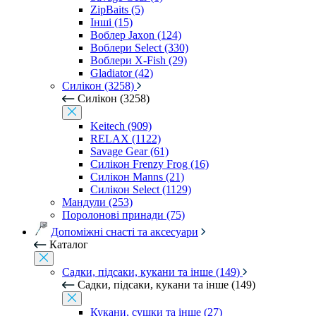
ZipBaits (5)
Інші (15)
Воблер Jaxon (124)
Воблери Select (330)
Воблери X-Fish (29)
Gladiator (42)
Силікон (3258)
Силікон (3258)
Keitech (909)
RELAX (1122)
Savage Gear (61)
Силікон Frenzy Frog (16)
Силікон Manns (21)
Силікон Select (1129)
Мандули (253)
Поролонові принади (75)
Допоміжні снасті та аксесуари
Каталог
Садки, підсаки, кукани та інше (149)
Садки, підсаки, кукани та інше (149)
Кукани, сушки та інше (27)