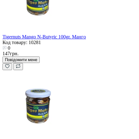
Tigernuts Mango N-Butyric 100gr. Манго
Код товару: 10281
0
147грн.
Повідомити мене