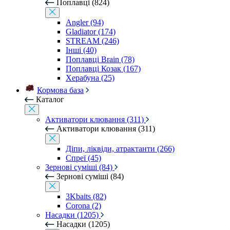
Поплавці (824)
Angler (94)
Gladiator (174)
STREAM (246)
Інші (40)
Поплавці Brain (78)
Поплавці Козак (167)
Херабуна (25)
Кормова база
Каталог
Активатори клювання (311)
Активатори клювання (311)
Діпи, ліквіди, атрактанти (266)
Спреї (45)
Зернові суміші (84)
Зернові суміші (84)
3Kbaits (82)
Corona (2)
Насадки (1205)
Насадки (1205)