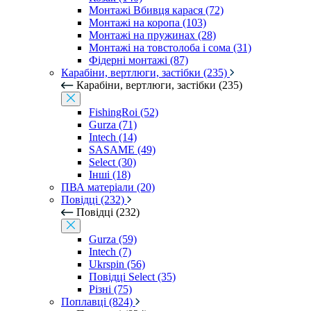
Монтажі Вбивця карася (72)
Монтажі на коропа (103)
Монтажі на пружинах (28)
Монтажі на товстолоба і сома (31)
Фідерні монтажі (87)
Карабіни, вертлюги, застібки (235)
Карабіни, вертлюги, застібки (235)
FishingRoi (52)
Gurza (71)
Intech (14)
SASAME (49)
Select (30)
Інші (18)
ПВА матеріали (20)
Повідці (232)
Повідці (232)
Gurza (59)
Intech (7)
Ukrspin (56)
Повідці Select (35)
Різні (75)
Поплавці (824)