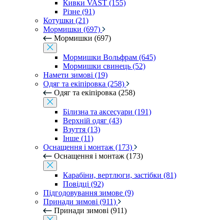
Кивки VAST (155)
Різне (91)
Котушки (21)
Мормишки (697)
Мормишки (697)
Мормишки Вольфрам (645)
Мормишки свинець (52)
Намети зимові (19)
Одяг та екіпіровка (258)
Одяг та екіпіровка (258)
Білизна та аксесуари (191)
Верхній одяг (43)
Взуття (13)
Інше (11)
Оснащення і монтаж (173)
Оснащення і монтаж (173)
Карабіни, вертлюги, застібки (81)
Повідці (92)
Підгодовування зимове (9)
Принади зимові (911)
Принади зимові (911)