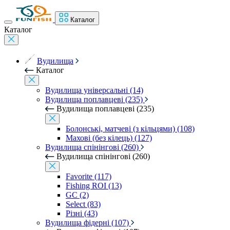
Каталог
Каталог
Вудилища
Каталог
Вудилища універсальні (14)
Вудилища поплавцеві (235)
Вудилища поплавцеві (235)
Болонські, матчеві (з кільцями) (108)
Махові (без кілець) (127)
Вудилища спінінгові (260)
Вудилища спінінгові (260)
Favorite (117)
Fishing ROI (13)
GC (2)
Select (83)
Різні (43)
Вудилища фідерні (107)