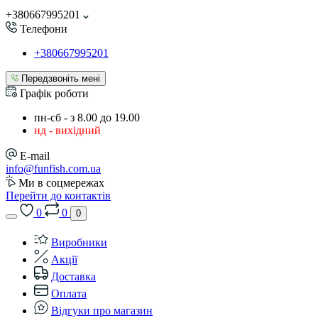
+380667995201
Телефони
+380667995201
Передзвоніть мені
Графік роботи
пн-сб - з 8.00 до 19.00
нд - вихідний
E-mail
info@funfish.com.ua
Ми в соцмережах
Перейти до контактів
0
0
0
Виробники
Акції
Доставка
Оплата
Відгуки про магазин