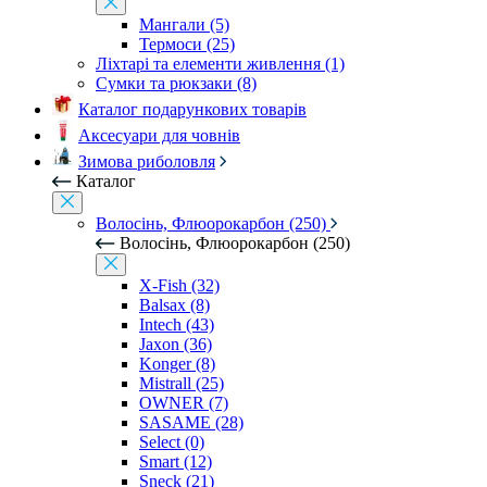
Мангали (5)
Термоси (25)
Ліхтарі та елементи живлення (1)
Сумки та рюкзаки (8)
Каталог подарункових товарів
Аксесуари для човнів
Зимова риболовля
Каталог
Волосінь, Флюорокарбон (250)
Волосінь, Флюорокарбон (250)
X-Fish (32)
Balsax (8)
Intech (43)
Jaxon (36)
Konger (8)
Mistrall (25)
OWNER (7)
SASAME (28)
Select (0)
Smart (12)
Sneck (21)