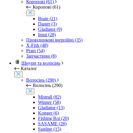
Коропові (61)
Коропові (61)
Brain (21)
Daster (3)
Gladiator (9)
Інші (28)
Провідникові інерційні (35)
X-Fish (48)
Різні (54)
Запчастини (8)
Шнури та волосінь
Каталог
Волосінь (290)
Волосінь (290)
Mistrall (82)
Winner (58)
Gladiator (13)
Konger (6)
Fishing Roi (20)
SASAME (28)
Sunline (15)