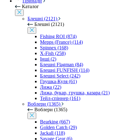
Принади
Каталог
Блешні (2121)
Блешні (2121)
Fishing ROI (874)
Mepps (France) (114)
Spinnex (168)
X-Fish (258)
Інші (2)
Блешні Flagman (84)
Блешні FUNFISH (114)
Блешні Select (242)
Грушка-Куля (61)
Лижа (22)
Лижа, букар, грушка, казара (21)
Тейл-спіннер (161)
Воблери (1365)
Воблери (1365)
Bearking (667)
Golden Catch (29)
Jackall (118)
Savage Gear (6)