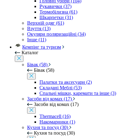
Головні убори (104)
Рукавички (37)
Термобілизна (61)
Шкарпетки (31)
Верхній одяг (61)
Взуття (13)
Окуляри поляризаційні (34)
Інше (11)
Кемпінг та туризм
Каталог
Бівак (58)
Бівак (58)
Палатки та аксесуари (2)
Складані Меблі (53)
Спальні мішки, каремати та інше (3)
Засоби від комах (17)
Засоби від комах (17)
Thermacell (16)
Накомарники (1)
Кухня та посуд (30)
Кухня та посуд (30)