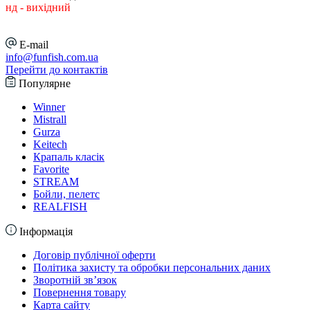
нд - вихідний
E-mail
info@funfish.com.ua
Перейти до контактів
Популярне
Winner
Mistrall
Gurza
Keitech
Крапаль класік
Favorite
STREAM
Бойли, пелетс
REALFISH
Інформація
Договір публічної оферти
Політика захисту та обробки персональних даних
Зворотній зв’язок
Повернення товару
Карта сайту