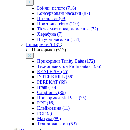
Бойли, пелетс (716)
Консервовані насадки (87)
Пінопласт (69)
Повітряне тісто (120)
Тісто, мастирка, мамалига (72)
Херабуна (7)
Штучні насадки (134)
Прикормки (613)
Прикормки (613)
Прикормки Trinity Baits (172)
Технопланктон Profmontazh (36)
REALFISH (55)
INTERKRILL (58)
PEREKAT (69)
Brain (16)
Carptronik (36)
Прикормки 3K Baits (35)
RPF (16)
Клейковина (11)
FCF (3)
Макуха (89)
Технопланктон (53)