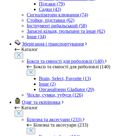
Підсаки (79)
Садки (43)
Сигналізатори клювання (74)
Стойки, підставки (62)
Інструмент рибальський (58)
Запасні кільця, тюльпани та інше (62)
Інше (34)
Зберігання і транспортування
Каталог
Бокси та ємності для риболовлі (140)
Бокси та ємності для риболовлі (140)
Brain, Select, Favorite (13)
Інше (2)
Органайзери Gladiator (29)
Чохли, сумки, тубуси (126)
Одяг та екіпіровка
Каталог
Білизна та аксесуари (233)
Білизна та аксесуари (233)