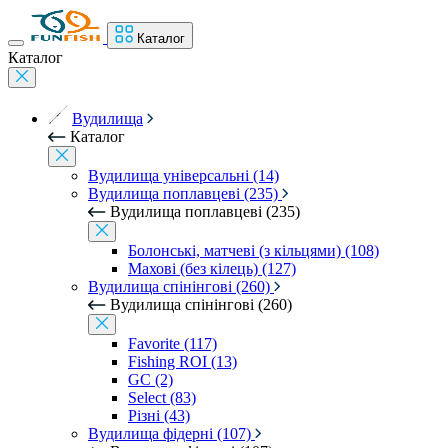
Каталог
Каталог
Вудилища
Каталог
Вудилища універсальні (14)
Вудилища поплавцеві (235)
Вудилища поплавцеві (235)
Болонські, матчеві (з кільцями) (108)
Махові (без кілець) (127)
Вудилища спінінгові (260)
Вудилища спінінгові (260)
Favorite (117)
Fishing ROI (13)
GC (2)
Select (83)
Різні (43)
Вудилища фідерні (107)