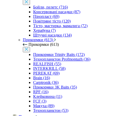
Бойли, пелетс (716)
Консервовані насадки (87)
Пінопласт (69)
Повітряне тісто (120)
Тісто, мастирка, мамалига (72)
Херабуна (7)
Штучні насадки (134)
Прикормки (613)
Прикормки (613)
Прикормки Trinity Baits (172)
Технопланктон Profmontazh (36)
REALFISH (55)
INTERKRILL (58)
PEREKAT (69)
Brain (16)
Carptronik (36)
Прикормки 3K Baits (35)
RPF (16)
Клейковина (11)
FCF (3)
Макуха (89)
Технопланктон (53)