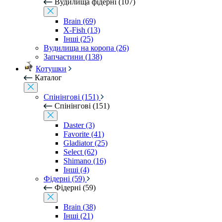
Вудилища фідерні (107)
Brain (69)
X-Fish (13)
Інші (25)
Вудилища на коропа (26)
Запчастини (138)
Котушки
Каталог
Спінінгові (151)
Спінінгові (151)
Daster (3)
Favorite (41)
Gladiator (25)
Select (62)
Shimano (16)
Інші (4)
Фідерні (59)
Фідерні (59)
Brain (38)
Інші (21)