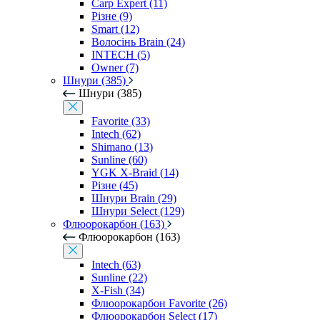
Carp Expert (11)
Різне (9)
Smart (12)
Волосінь Brain (24)
INTECH (5)
Owner (7)
Шнури (385)
Шнури (385)
Favorite (33)
Intech (62)
Shimano (13)
Sunline (60)
YGK X-Braid (14)
Різне (45)
Шнури Brain (29)
Шнури Select (129)
Флюорокарбон (163)
Флюорокарбон (163)
Intech (63)
Sunline (22)
X-Fish (34)
Флюорокарбон Favorite (26)
Флюорокарбон Select (17)