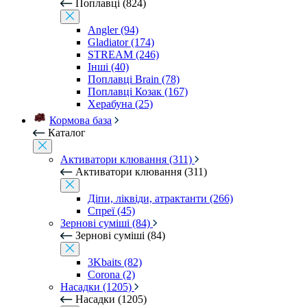
Поплавці (824)
Angler (94)
Gladiator (174)
STREAM (246)
Інші (40)
Поплавці Brain (78)
Поплавці Козак (167)
Херабуна (25)
Кормова база
Каталог
Активатори клювання (311)
Активатори клювання (311)
Діпи, ліквіди, атрактанти (266)
Спреї (45)
Зернові суміші (84)
Зернові суміші (84)
3Kbaits (82)
Corona (2)
Насадки (1205)
Насадки (1205)