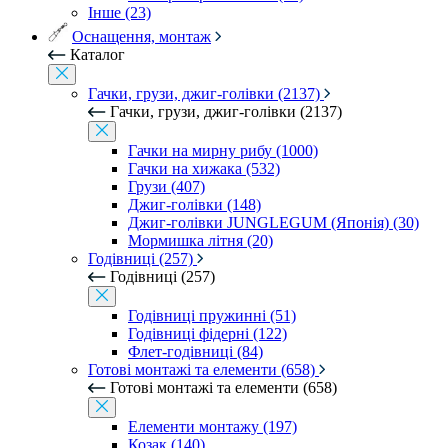
Інше (23)
Оснащення, монтаж
Каталог
Гачки, грузи, джиг-голівки (2137)
Гачки, грузи, джиг-голівки (2137)
Гачки на мирну рибу (1000)
Гачки на хижака (532)
Грузи (407)
Джиг-голівки (148)
Джиг-голівки JUNGLEGUM (Японія) (30)
Мормишка літня (20)
Годівниці (257)
Годівниці (257)
Годівниці пружинні (51)
Годівниці фідерні (122)
Флет-годівниці (84)
Готові монтажі та елементи (658)
Готові монтажі та елементи (658)
Елементи монтажу (197)
Козак (140)