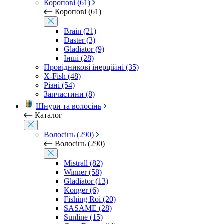
Коропові (61)
Коропові (61)
Brain (21)
Daster (3)
Gladiator (9)
Інші (28)
Провідникові інерційні (35)
X-Fish (48)
Різні (54)
Запчастини (8)
Шнури та волосінь
Каталог
Волосінь (290)
Волосінь (290)
Mistrall (82)
Winner (58)
Gladiator (13)
Konger (6)
Fishing Roi (20)
SASAME (28)
Sunline (15)