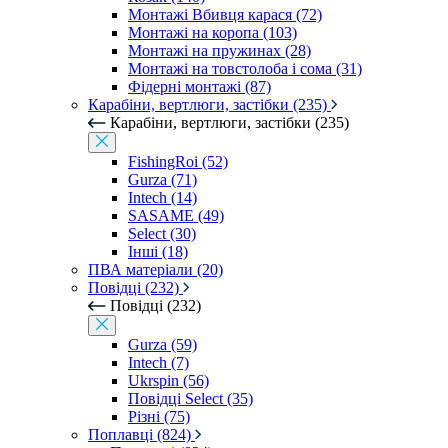
Монтажі Вбивця карася (72)
Монтажі на коропа (103)
Монтажі на пружинах (28)
Монтажі на товстолоба і сома (31)
Фідерні монтажі (87)
Карабіни, вертлюги, застібки (235)
Карабіни, вертлюги, застібки (235)
FishingRoi (52)
Gurza (71)
Intech (14)
SASAME (49)
Select (30)
Інші (18)
ПВА матеріали (20)
Повідці (232)
Повідці (232)
Gurza (59)
Intech (7)
Ukrspin (56)
Повідці Select (35)
Різні (75)
Поплавці (824)