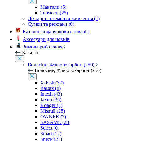
Мангали (5)
Термоси (25)
Ліхтарі та елементи живлення (1)
Сумки та рюкзаки (8)
Каталог подарункових товарів
Аксесуари для човнів
Зимова риболовля
Каталог
Волосінь, Флюорокарбон (250)
Волосінь, Флюорокарбон (250)
X-Fish (32)
Balsax (8)
Intech (43)
Jaxon (36)
Konger (8)
Mistrall (25)
OWNER (7)
SASAME (28)
Select (0)
Smart (12)
Sneck (21)