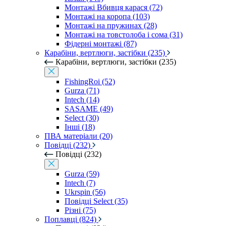
Монтажі Вбивця карася (72)
Монтажі на коропа (103)
Монтажі на пружинах (28)
Монтажі на товстолоба і сома (31)
Фідерні монтажі (87)
Карабіни, вертлюги, застібки (235)
Карабіни, вертлюги, застібки (235)
FishingRoi (52)
Gurza (71)
Intech (14)
SASAME (49)
Select (30)
Інші (18)
ПВА матеріали (20)
Повідці (232)
Повідці (232)
Gurza (59)
Intech (7)
Ukrspin (56)
Повідці Select (35)
Різні (75)
Поплавці (824)