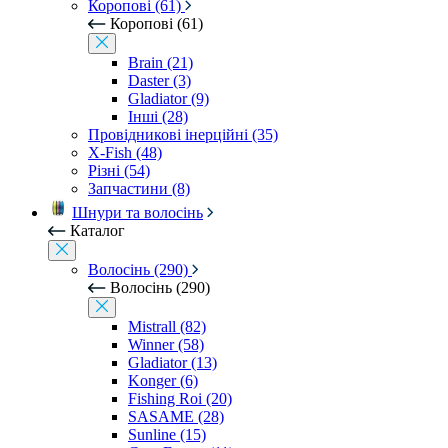
Коропові (61)
Коропові (61)
Brain (21)
Daster (3)
Gladiator (9)
Інші (28)
Провідникові інерційні (35)
X-Fish (48)
Різні (54)
Запчастини (8)
Шнури та волосінь
Каталог
Волосінь (290)
Волосінь (290)
Mistrall (82)
Winner (58)
Gladiator (13)
Konger (6)
Fishing Roi (20)
SASAME (28)
Sunline (15)