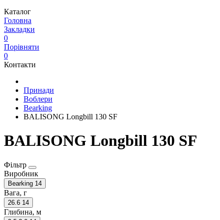
Каталог
Головна
Закладки
0
Порівняти
0
Контакти
Принади
Воблери
Bearking
BALISONG Longbill 130 SF
BALISONG Longbill 130 SF
Фільтр
Виробник
Bearking
14
Вага, г
26.6
14
Глибина, м