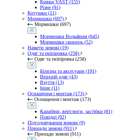
Кивки VAST (155)
Різне (91)
Котушки (21)
Мормишки (697)
Мормишки (697)
Мормишки Вольфрам (645)
Мормишки свинець (52)
Намети зимові (19)
Одяг та екіпіровка (258)
Одяг та екіпіровка (258)
Білизна та аксесуари (191)
Верхній одяг (43)
Взуття (13)
Інше (11)
Оснащення і монтаж (173)
Оснащення і монтаж (173)
Карабіни, вертлюги, застібки (81)
Повідці (92)
Підгодовування зимове (9)
Принади зимові (911)
Принади зимові (911)