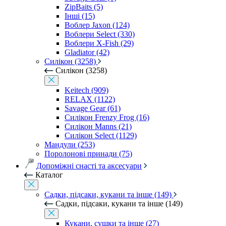
ZipBaits (5)
Інші (15)
Воблер Jaxon (124)
Воблери Select (330)
Воблери X-Fish (29)
Gladiator (42)
Силікон (3258)
Силікон (3258)
Keitech (909)
RELAX (1122)
Savage Gear (61)
Силікон Frenzy Frog (16)
Силікон Manns (21)
Силікон Select (1129)
Мандули (253)
Поролонові принади (75)
Допоміжні снасті та аксесуари
Каталог
Садки, підсаки, кукани та інше (149)
Садки, підсаки, кукани та інше (149)
Кукани, сушки та інше (27)