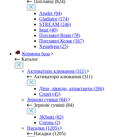
Поплавці (824)
Angler (94)
Gladiator (174)
STREAM (246)
Інші (40)
Поплавці Brain (78)
Поплавці Козак (167)
Херабуна (25)
Кормова база
Каталог
Активатори клювання (311)
Активатори клювання (311)
Діпи, ліквіди, атрактанти (266)
Спреї (45)
Зернові суміші (84)
Зернові суміші (84)
3Kbaits (82)
Corona (2)
Насадки (1205)
Насадки (1205)