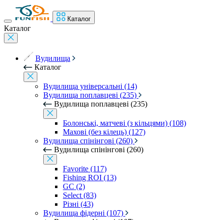
Каталог
Каталог
Вудилища
Каталог
Вудилища універсальні (14)
Вудилища поплавцеві (235)
Вудилища поплавцеві (235)
Болонські, матчеві (з кільцями) (108)
Махові (без кілець) (127)
Вудилища спінінгові (260)
Вудилища спінінгові (260)
Favorite (117)
Fishing ROI (13)
GC (2)
Select (83)
Різні (43)
Вудилища фідерні (107)