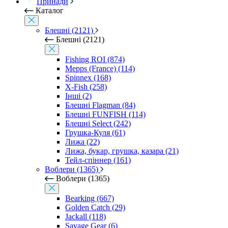
Принади
Каталог
Блешні (2121)
Блешні (2121)
Fishing ROI (874)
Mepps (France) (114)
Spinnex (168)
X-Fish (258)
Інші (2)
Блешні Flagman (84)
Блешні FUNFISH (114)
Блешні Select (242)
Грушка-Куля (61)
Лижа (22)
Лижа, букар, грушка, казара (21)
Тейл-спіннер (161)
Воблери (1365)
Воблери (1365)
Bearking (667)
Golden Catch (29)
Jackall (118)
Savage Gear (6)