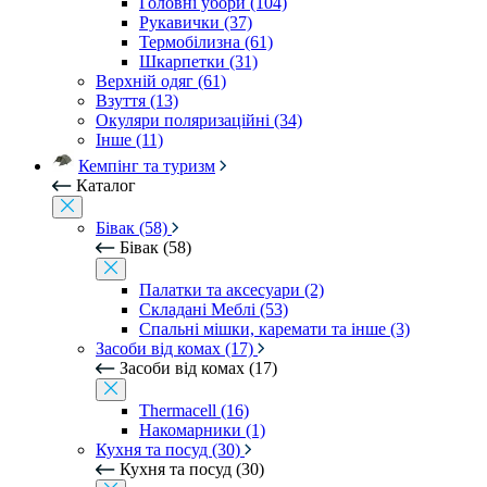
Головні убори (104)
Рукавички (37)
Термобілизна (61)
Шкарпетки (31)
Верхній одяг (61)
Взуття (13)
Окуляри поляризаційні (34)
Інше (11)
Кемпінг та туризм
Каталог
Бівак (58)
Бівак (58)
Палатки та аксесуари (2)
Складані Меблі (53)
Спальні мішки, каремати та інше (3)
Засоби від комах (17)
Засоби від комах (17)
Thermacell (16)
Накомарники (1)
Кухня та посуд (30)
Кухня та посуд (30)