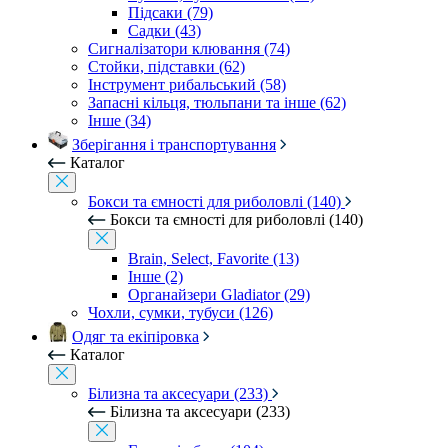
Підсаки (79)
Садки (43)
Сигналізатори клювання (74)
Стойки, підставки (62)
Інструмент рибальський (58)
Запасні кільця, тюльпани та інше (62)
Інше (34)
Зберігання і транспортування
Каталог
Бокси та ємності для риболовлі (140)
Бокси та ємності для риболовлі (140)
Brain, Select, Favorite (13)
Інше (2)
Органайзери Gladiator (29)
Чохли, сумки, тубуси (126)
Одяг та екіпіровка
Каталог
Білизна та аксесуари (233)
Білизна та аксесуари (233)