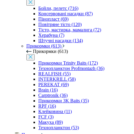
Бойли, пелетс (716)
Консервовані насадки (87)
Пінопласт (69)
Повітряне тісто (120)
Тісто, мастирка, мамалига (72)
Херабуна (7)
Штучні насадки (134)
Прикормки (613)
Прикормки (613)
Прикормки Trinity Baits (172)
Технопланктон Profmontazh (36)
REALFISH (55)
INTERKRILL (58)
PEREKAT (69)
Brain (16)
Carptronik (36)
Прикормки 3K Baits (35)
RPF (16)
Клейковина (11)
FCF (3)
Макуха (89)
Технопланктон (53)