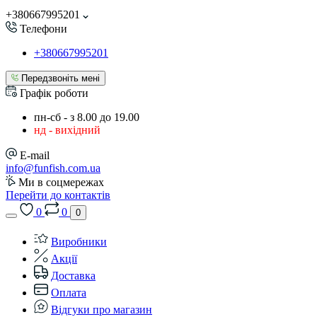
+380667995201
Телефони
+380667995201
Передзвоніть мені
Графік роботи
пн-сб - з 8.00 до 19.00
нд - вихідний
E-mail
info@funfish.com.ua
Ми в соцмережах
Перейти до контактів
0
0
0
Виробники
Акції
Доставка
Оплата
Відгуки про магазин