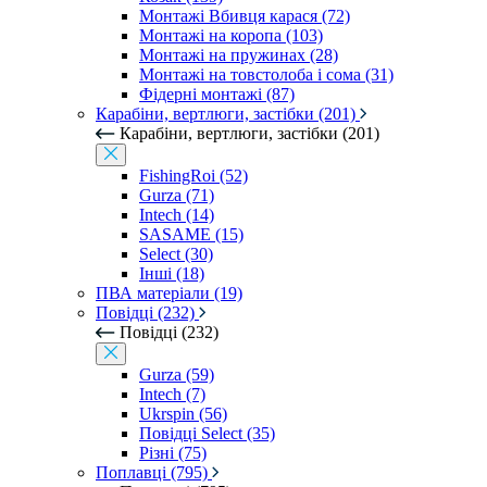
Монтажі Вбивця карася (72)
Монтажі на коропа (103)
Монтажі на пружинах (28)
Монтажі на товстолоба і сома (31)
Фідерні монтажі (87)
Карабіни, вертлюги, застібки (201)
Карабіни, вертлюги, застібки (201)
FishingRoi (52)
Gurza (71)
Intech (14)
SASAME (15)
Select (30)
Інші (18)
ПВА матеріали (19)
Повідці (232)
Повідці (232)
Gurza (59)
Intech (7)
Ukrspin (56)
Повідці Select (35)
Різні (75)
Поплавці (795)