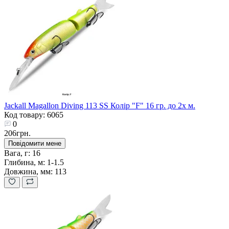
Jackall Magallon Diving 113 SS Колір "F" 16 гр. до 2х м.
Код товару: 6065
0
206грн.
Повідомити мене
Вага, г:
16
Глибина, м:
1-1.5
Довжина, мм:
113