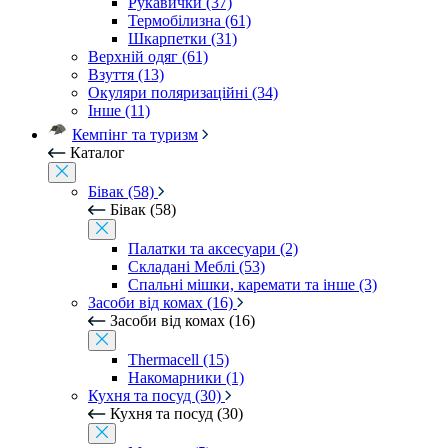
Рукавички (37)
Термобілизна (61)
Шкарпетки (31)
Верхній одяг (61)
Взуття (13)
Окуляри поляризаційні (34)
Інше (11)
Кемпінг та туризм
Каталог
Бівак (58)
Бівак (58)
Палатки та аксесуари (2)
Складані Меблі (53)
Спальні мішки, каремати та інше (3)
Засоби від комах (16)
Засоби від комах (16)
Thermacell (15)
Накомарники (1)
Кухня та посуд (30)
Кухня та посуд (30)