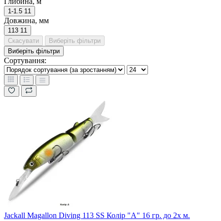
Глибина, м
1-1.5
11
Довжина, мм
113
11
Скасувати
Виберіть фільтри
Виберіть фільтри
Сортування:
Jackall Magallon Diving 113 SS Колір "A" 16 гр. до 2х м.