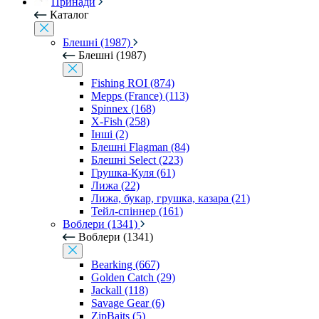
Принади
Каталог
Блешні (1987)
Блешні (1987)
Fishing ROI (874)
Mepps (France) (113)
Spinnex (168)
X-Fish (258)
Інші (2)
Блешні Flagman (84)
Блешні Select (223)
Грушка-Куля (61)
Лижа (22)
Лижа, букар, грушка, казара (21)
Тейл-спіннер (161)
Воблери (1341)
Воблери (1341)
Bearking (667)
Golden Catch (29)
Jackall (118)
Savage Gear (6)
ZipBaits (5)