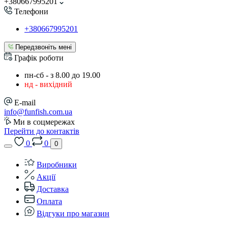
+380667995201
Телефони
+380667995201
Передзвоніть мені
Графік роботи
пн-сб - з 8.00 до 19.00
нд - вихідний
E-mail
info@funfish.com.ua
Ми в соцмережах
Перейти до контактів
0
0
0
Виробники
Акції
Доставка
Оплата
Відгуки про магазин