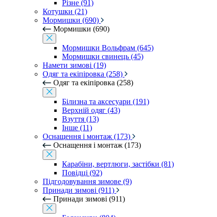
Різне (91)
Котушки (21)
Мормишки (690)
Мормишки (690)
Мормишки Вольфрам (645)
Мормишки свинець (45)
Намети зимові (19)
Одяг та екіпіровка (258)
Одяг та екіпіровка (258)
Білизна та аксесуари (191)
Верхній одяг (43)
Взуття (13)
Інше (11)
Оснащення і монтаж (173)
Оснащення і монтаж (173)
Карабіни, вертлюги, застібки (81)
Повідці (92)
Підгодовування зимове (9)
Принади зимові (911)
Принади зимові (911)