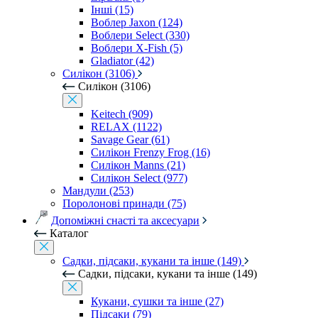
Інші (15)
Воблер Jaxon (124)
Воблери Select (330)
Воблери X-Fish (5)
Gladiator (42)
Силікон (3106)
Силікон (3106)
Keitech (909)
RELAX (1122)
Savage Gear (61)
Силікон Frenzy Frog (16)
Силікон Manns (21)
Силікон Select (977)
Мандули (253)
Поролонові принади (75)
Допоміжні снасті та аксесуари
Каталог
Садки, підсаки, кукани та інше (149)
Садки, підсаки, кукани та інше (149)
Кукани, сушки та інше (27)
Підсаки (79)