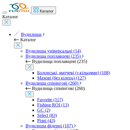
Каталог
Каталог
Вудилища
Каталог
Вудилища універсальні (14)
Вудилища поплавцеві (235)
Вудилища поплавцеві (235)
Болонські, матчеві (з кільцями) (108)
Махові (без кілець) (127)
Вудилища спінінгові (260)
Вудилища спінінгові (260)
Favorite (117)
Fishing ROI (13)
GC (2)
Select (83)
Різні (43)
Вудилища фідерні (107)