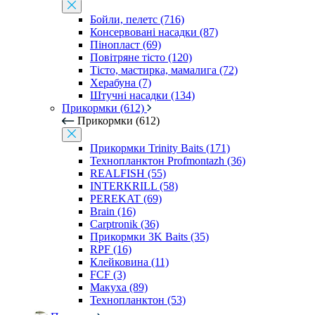
Бойли, пелетс (716)
Консервовані насадки (87)
Пінопласт (69)
Повітряне тісто (120)
Тісто, мастирка, мамалига (72)
Херабуна (7)
Штучні насадки (134)
Прикормки (612)
Прикормки (612)
Прикормки Trinity Baits (171)
Технопланктон Profmontazh (36)
REALFISH (55)
INTERKRILL (58)
PEREKAT (69)
Brain (16)
Carptronik (36)
Прикормки 3K Baits (35)
RPF (16)
Клейковина (11)
FCF (3)
Макуха (89)
Технопланктон (53)