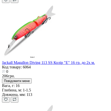
Jackall Magallon Diving 113 SS Колір "E" 16 гр. до 2х м.
Код товару: 6064
0
206грн.
Повідомити мене
Вага, г:
16
Глибина, м:
1-1.5
Довжина, мм:
113