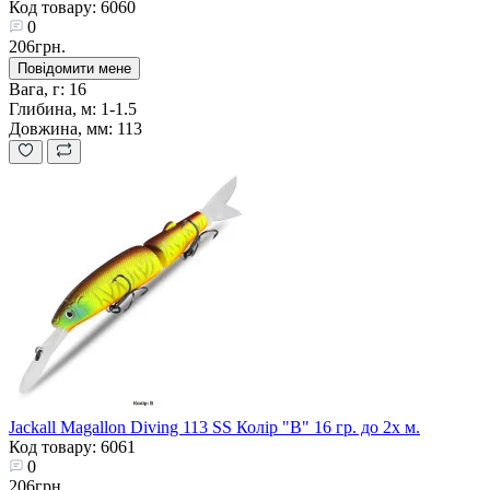
Код товару: 6060
0
206грн.
Повідомити мене
Вага, г:
16
Глибина, м:
1-1.5
Довжина, мм:
113
Jackall Magallon Diving 113 SS Колір "B" 16 гр. до 2х м.
Код товару: 6061
0
206грн.