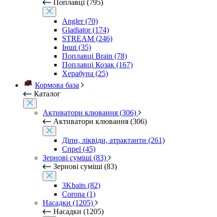
Поплавці (795)
Angler (70)
Gladiator (174)
STREAM (246)
Інші (35)
Поплавці Brain (78)
Поплавці Козак (167)
Херабуна (25)
Кормова база
Каталог
Активатори клювання (306)
Активатори клювання (306)
Діпи, ліквіди, атрактанти (261)
Спреї (45)
Зернові суміші (83)
Зернові суміші (83)
3Kbaits (82)
Corona (1)
Насадки (1205)
Насадки (1205)