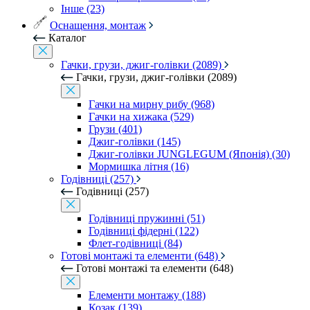
Інше (23)
Оснащення, монтаж
Каталог
Гачки, грузи, джиг-голівки (2089)
Гачки, грузи, джиг-голівки (2089)
Гачки на мирну рибу (968)
Гачки на хижака (529)
Грузи (401)
Джиг-голівки (145)
Джиг-голівки JUNGLEGUM (Японія) (30)
Мормишка літня (16)
Годівниці (257)
Годівниці (257)
Годівниці пружинні (51)
Годівниці фідерні (122)
Флет-годівниці (84)
Готові монтажі та елементи (648)
Готові монтажі та елементи (648)
Елементи монтажу (188)
Козак (139)