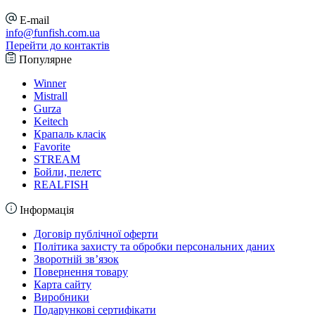
E-mail
info@funfish.com.ua
Перейти до контактів
Популярне
Winner
Mistrall
Gurza
Keitech
Крапаль класік
Favorite
STREAM
Бойли, пелетс
REALFISH
Інформація
Договір публічної оферти
Політика захисту та обробки персональних даних
Зворотній зв’язок
Повернення товару
Карта сайту
Виробники
Подарункові сертифікати