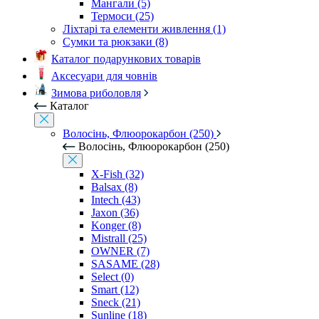
Мангали (5)
Термоси (25)
Ліхтарі та елементи живлення (1)
Сумки та рюкзаки (8)
Каталог подарункових товарів
Аксесуари для човнів
Зимова риболовля
Каталог
Волосінь, Флюорокарбон (250)
Волосінь, Флюорокарбон (250)
X-Fish (32)
Balsax (8)
Intech (43)
Jaxon (36)
Konger (8)
Mistrall (25)
OWNER (7)
SASAME (28)
Select (0)
Smart (12)
Sneck (21)
Sunline (18)