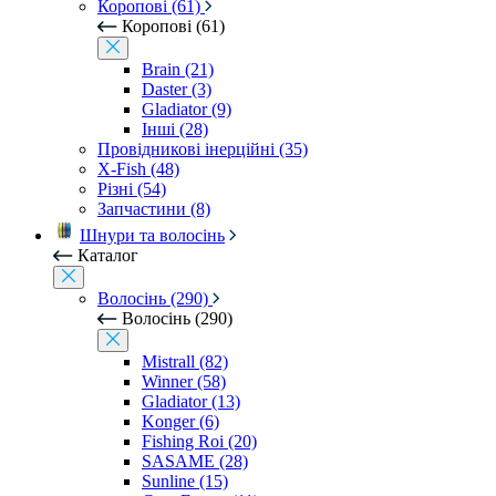
Коропові (61)
Коропові (61)
Brain (21)
Daster (3)
Gladiator (9)
Інші (28)
Провідникові інерційні (35)
X-Fish (48)
Різні (54)
Запчастини (8)
Шнури та волосінь
Каталог
Волосінь (290)
Волосінь (290)
Mistrall (82)
Winner (58)
Gladiator (13)
Konger (6)
Fishing Roi (20)
SASAME (28)
Sunline (15)