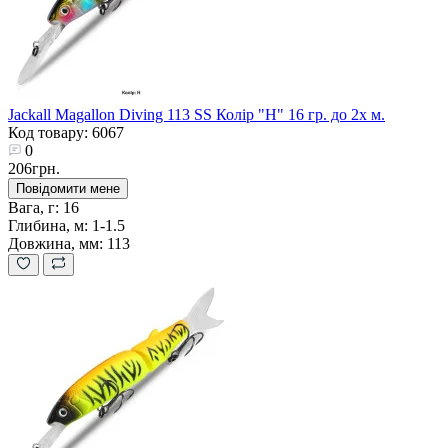
Jackall Magallon Diving 113 SS Колір "H" 16 гр. до 2х м.
Код товару: 6067
0
206грн.
Повідомити мене
Вага, г:
16
Глибина, м:
1-1.5
Довжина, мм:
113