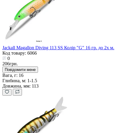
Jackall Magallon Diving 113 SS Колір "G" 16 гр. до 2х м.
Код товару: 6066
0
206грн.
Повідомити мене
Вага, г:
16
Глибина, м:
1-1.5
Довжина, мм:
113