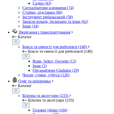
Садки (43)
Сигналізатори клювання (74)
Стойки, підставки (60)
Інструмент рибальський (58)
Запасні кільця, тюльпани та інше (62)
Інше (34)
Зберігання і транспортування
Каталог
Бокси та ємності для риболовлі (140)
Бокси та ємності для риболовлі (140)
Brain, Select, Favorite (13)
Інше (2)
Органайзери Gladiator (29)
Чохли, сумки, тубуси (126)
Одяг та екіпіровка
Каталог
Білизна та аксесуари (233)
Білизна та аксесуари (233)
Головні убори (104)