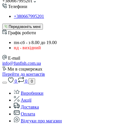
+380667995201
Телефони
+380667995201
Передзвоніть мені
Графік роботи
пн-сб - з 8.00 до 19.00
нд - вихідний
E-mail
info@funfish.com.ua
Ми в соцмережах
Перейти до контактів
0
0
0
Виробники
Акції
Доставка
Оплата
Відгуки про магазин