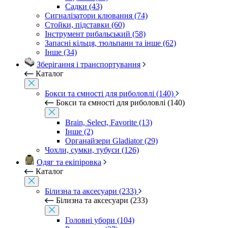
Садки (43)
Сигналізатори клювання (74)
Стойки, підставки (60)
Інструмент рибальський (58)
Запасні кільця, тюльпани та інше (62)
Інше (34)
Зберігання і транспортування
Каталог
Бокси та ємності для риболовлі (140)
Бокси та ємності для риболовлі (140)
Brain, Select, Favorite (13)
Інше (2)
Органайзери Gladiator (29)
Чохли, сумки, тубуси (126)
Одяг та екіпіровка
Каталог
Білизна та аксесуари (233)
Білизна та аксесуари (233)
Головні убори (104)