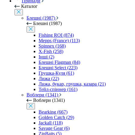
Принади
Каталог
Блешні (1987)
Блешні (1987)
Fishing ROI (874)
Mepps (France) (113)
Spinnex (168)
X-Fish (258)
Інші (2)
Блешні Flagman (84)
Блешні Select (223)
Грушка-Куля (61)
Лижа (22)
Лижа, букар, грушка, казара (21)
Тейл-спіннер (161)
Воблери (1341)
Воблери (1341)
Bearking (667)
Golden Catch (29)
Jackall (118)
Savage Gear (6)
ZipBaits (5)