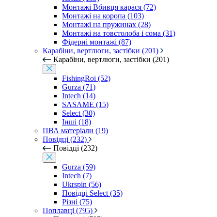
Монтажі Вбивця карася (72)
Монтажі на коропа (103)
Монтажі на пружинах (28)
Монтажі на товстолоба і сома (31)
Фідерні монтажі (87)
Карабіни, вертлюги, застібки (201)
Карабіни, вертлюги, застібки (201)
FishingRoi (52)
Gurza (71)
Intech (14)
SASAME (15)
Select (30)
Інші (18)
ПВА матеріали (19)
Повідці (232)
Повідці (232)
Gurza (59)
Intech (7)
Ukrspin (56)
Повідці Select (35)
Різні (75)
Поплавці (795)