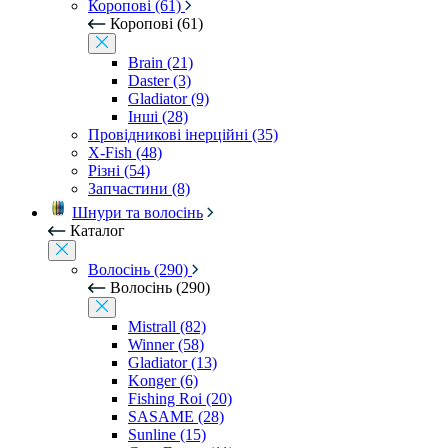
Коропові (61)
Коропові (61)
Brain (21)
Daster (3)
Gladiator (9)
Інші (28)
Провідникові інерційні (35)
X-Fish (48)
Різні (54)
Запчастини (8)
Шнури та волосінь
Каталог
Волосінь (290)
Волосінь (290)
Mistrall (82)
Winner (58)
Gladiator (13)
Konger (6)
Fishing Roi (20)
SASAME (28)
Sunline (15)