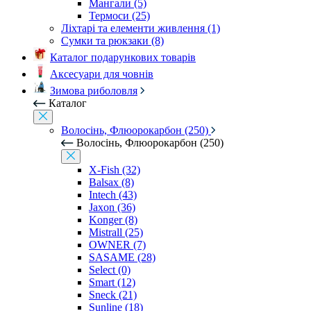
Мангали (5)
Термоси (25)
Ліхтарі та елементи живлення (1)
Сумки та рюкзаки (8)
Каталог подарункових товарів
Аксесуари для човнів
Зимова риболовля
Каталог
Волосінь, Флюорокарбон (250)
Волосінь, Флюорокарбон (250)
X-Fish (32)
Balsax (8)
Intech (43)
Jaxon (36)
Konger (8)
Mistrall (25)
OWNER (7)
SASAME (28)
Select (0)
Smart (12)
Sneck (21)
Sunline (18)