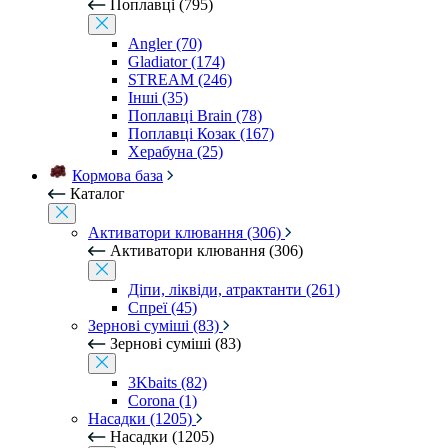
Поплавці (795)
Angler (70)
Gladiator (174)
STREAM (246)
Інші (35)
Поплавці Brain (78)
Поплавці Козак (167)
Херабуна (25)
Кормова база
Каталог
Активатори клювання (306)
Активатори клювання (306)
Діпи, ліквіди, атрактанти (261)
Спреї (45)
Зернові суміші (83)
Зернові суміші (83)
3Kbaits (82)
Corona (1)
Насадки (1205)
Насадки (1205)