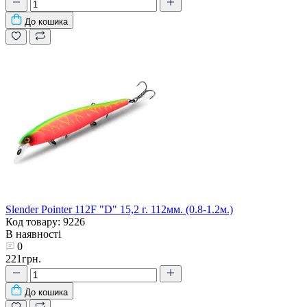
До кошика
Slender Pointer 112F "D" 15,2 г. 112мм. (0.8-1.2м.)
Код товару: 9226
В наявності
0
221грн.
До кошика