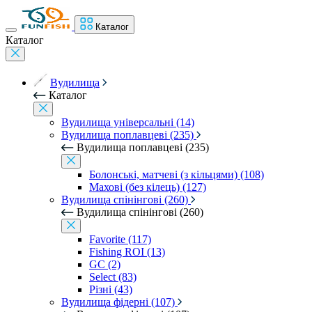
Каталог
Каталог
Вудилища
Каталог
Вудилища універсальні (14)
Вудилища поплавцеві (235)
Вудилища поплавцеві (235)
Болонські, матчеві (з кільцями) (108)
Махові (без кілець) (127)
Вудилища спінінгові (260)
Вудилища спінінгові (260)
Favorite (117)
Fishing ROI (13)
GC (2)
Select (83)
Різні (43)
Вудилища фідерні (107)