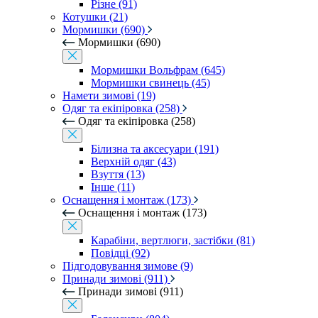
Різне (91)
Котушки (21)
Мормишки (690)
Мормишки (690)
Мормишки Вольфрам (645)
Мормишки свинець (45)
Намети зимові (19)
Одяг та екіпіровка (258)
Одяг та екіпіровка (258)
Білизна та аксесуари (191)
Верхній одяг (43)
Взуття (13)
Інше (11)
Оснащення і монтаж (173)
Оснащення і монтаж (173)
Карабіни, вертлюги, застібки (81)
Повідці (92)
Підгодовування зимове (9)
Принади зимові (911)
Принади зимові (911)