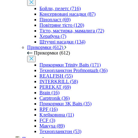
Бойли, пелетс (716)
Консервовані насадки (87)
Пінопласт (69)
Повітряне тісто (120)
Тісто, мастирка, мамалига (72)
Херабуна (7)
Штучні насадки (134)
Прикормки (612)
Прикормки (612)
Прикормки Trinity Baits (171)
Технопланктон Profmontazh (36)
REALFISH (55)
INTERKRILL (58)
PEREKAT (69)
Brain (16)
Carptronik (36)
Прикормки 3K Baits (35)
RPF (16)
Клейковина (11)
FCF (3)
Макуха (89)
Технопланктон (53)