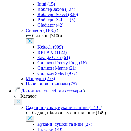
Інші (15)
Воблер Jaxon (124)
Воблери Select (330)
Воблери X-Fish (5)
Gladiator (42)
Силікон (3106)
Силікон (3106)
Keitech (909)
RELAX (1122)
Savage Gear (61)
Силікон Frenzy Frog (16)
Силікон Manns (21)
Силікон Select (977)
Мандули (253)
Поролонові принади (75)
Допоміжні снасті та аксесуари
Каталог
Садки, підсаки, кукани та інше (149)
Садки, підсаки, кукани та інше (149)
Кукани, сушки та інше (27)
Підсаки (79)