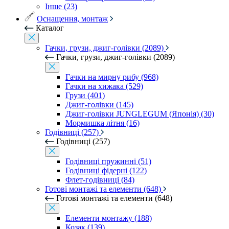
Інше (23)
Оснащення, монтаж
Каталог
Гачки, грузи, джиг-голівки (2089)
Гачки, грузи, джиг-голівки (2089)
Гачки на мирну рибу (968)
Гачки на хижака (529)
Грузи (401)
Джиг-голівки (145)
Джиг-голівки JUNGLEGUM (Японія) (30)
Мормишка літня (16)
Годівниці (257)
Годівниці (257)
Годівниці пружинні (51)
Годівниці фідерні (122)
Флет-годівниці (84)
Готові монтажі та елементи (648)
Готові монтажі та елементи (648)
Елементи монтажу (188)
Козак (139)