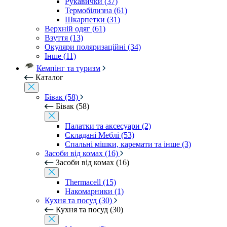
Рукавички (37)
Термобілизна (61)
Шкарпетки (31)
Верхній одяг (61)
Взуття (13)
Окуляри поляризаційні (34)
Інше (11)
Кемпінг та туризм
Каталог
Бівак (58)
Бівак (58)
Палатки та аксесуари (2)
Складані Меблі (53)
Спальні мішки, каремати та інше (3)
Засоби від комах (16)
Засоби від комах (16)
Thermacell (15)
Накомарники (1)
Кухня та посуд (30)
Кухня та посуд (30)