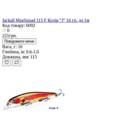
Jackall MagSquad 115 F Колір "J" 16 гр. до 1м
Код товару: 6092
0
221грн.
Повідомити мене
Вага, г:
16
Глибина, м:
0.6-1.0
Довжина, мм:
115