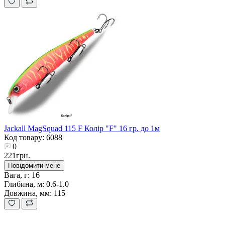
Jackall MagSquad 115 F Колір "F" 16 гр. до 1м
Код товару: 6088
0
221грн.
Повідомити мене
Вага, г:
16
Глибина, м:
0.6-1.0
Довжина, мм:
115