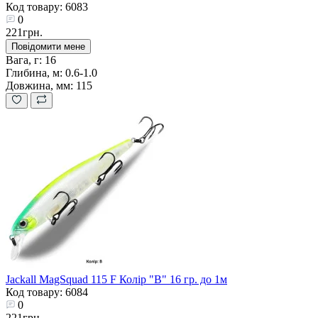
Код товару: 6083
0
221грн.
Повідомити мене
Вага, г:
16
Глибина, м:
0.6-1.0
Довжина, мм:
115
Jackall MagSquad 115 F Колір "B" 16 гр. до 1м
Код товару: 6084
0
221грн.