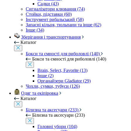
Садки (43)
Сигналізатори клювання (74)
Стойки, підставки (60)
Інструмент рибальський (58)
Запасні кільця, тюльпани та інше (62)
Інше (34)
Зберігання і транспортування
Каталог
Бокси та ємності для риболовлі (140)
Бокси та ємності для риболовлі (140)
Brain, Select, Favorite (13)
Інше (2)
Органайзери Gladiator (29)
Чохли, сумки, тубуси (126)
Одяг та екіпіровка
Каталог
Білизна та аксесуари (233)
Білизна та аксесуари (233)
Головні убори (104)