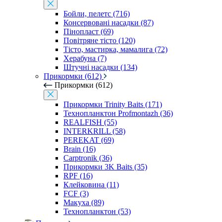
Бойли, пелетс (716)
Консервовані насадки (87)
Пінопласт (69)
Повітряне тісто (120)
Тісто, мастирка, мамалига (72)
Херабуна (7)
Штучні насадки (134)
Прикормки (612)
Прикормки (612)
Прикормки Trinity Baits (171)
Технопланктон Profmontazh (36)
REALFISH (55)
INTERKRILL (58)
PEREKAT (69)
Brain (16)
Carptronik (36)
Прикормки 3K Baits (35)
RPF (16)
Клейковина (11)
FCF (3)
Макуха (89)
Технопланктон (53)