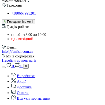
+380667995201
Телефони
+380667995201
Передзвоніть мені
Графік роботи
пн-сб - з 8.00 до 19.00
нд - вихідний
E-mail
info@funfish.com.ua
Ми в соцмережах
Перейти до контактів
0
0
0
Виробники
Акції
Доставка
Оплата
Відгуки про магазин