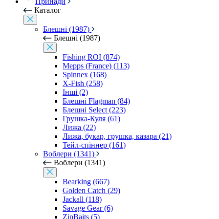
Принади
Каталог
Блешні (1987)
Блешні (1987)
Fishing ROI (874)
Mepps (France) (113)
Spinnex (168)
X-Fish (258)
Інші (2)
Блешні Flagman (84)
Блешні Select (223)
Грушка-Куля (61)
Лижа (22)
Лижа, букар, грушка, казара (21)
Тейл-спіннер (161)
Воблери (1341)
Воблери (1341)
Bearking (667)
Golden Catch (29)
Jackall (118)
Savage Gear (6)
ZipBaits (5)