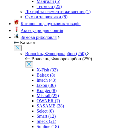
Мангали (5)
Термоси (25)
Ліхтарі та елементи живлення (1)
Сумки та рюкзаки (8)
Каталог подарункових товарів
Аксесуари для човнів
Зимова риболовля
Каталог
Волосінь, Флюорокарбон (250)
Волосінь, Флюорокарбон (250)
X-Fish (32)
Balsax (8)
Intech (43)
Jaxon (36)
Konger (8)
Mistrall (25)
OWNER (7)
SASAME (28)
Select (0)
Smart (12)
Sneck (21)
Sunline (18)