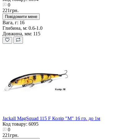
0
221грн.
Повідомити мене
Вага, г:
16
Глибина, м:
0.6-1.0
Довжина, мм:
115
Jackall MagSquad 115 F Колір "M" 16 гр. до 1м
Код товару: 6095
0
221грн.