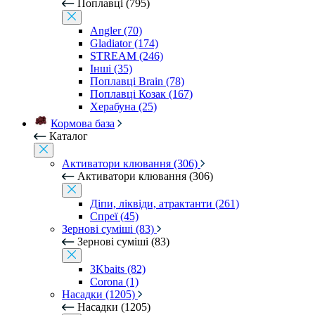
Поплавці (795)
Angler (70)
Gladiator (174)
STREAM (246)
Інші (35)
Поплавці Brain (78)
Поплавці Козак (167)
Херабуна (25)
Кормова база
Каталог
Активатори клювання (306)
Активатори клювання (306)
Діпи, ліквіди, атрактанти (261)
Спреї (45)
Зернові суміші (83)
Зернові суміші (83)
3Kbaits (82)
Corona (1)
Насадки (1205)
Насадки (1205)