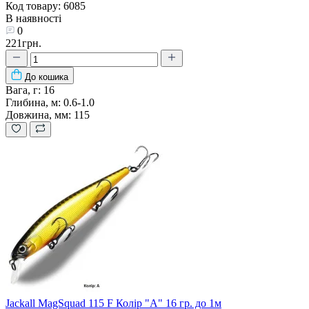
Код товару: 6085
В наявності
0
221грн.
До кошика
Вага, г:
16
Глибина, м:
0.6-1.0
Довжина, мм:
115
Jackall MagSquad 115 F Колір "A" 16 гр. до 1м