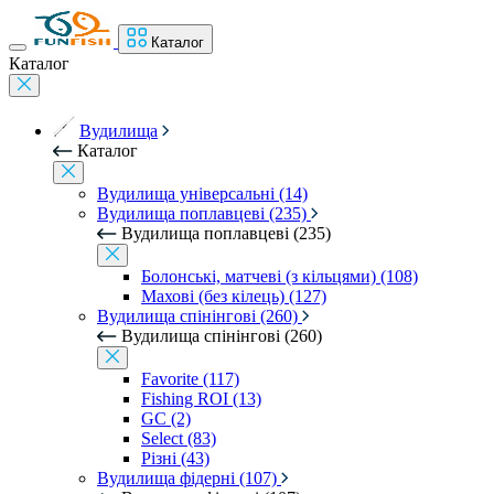
Каталог
Каталог
Вудилища
Каталог
Вудилища універсальні (14)
Вудилища поплавцеві (235)
Вудилища поплавцеві (235)
Болонські, матчеві (з кільцями) (108)
Махові (без кілець) (127)
Вудилища спінінгові (260)
Вудилища спінінгові (260)
Favorite (117)
Fishing ROI (13)
GC (2)
Select (83)
Різні (43)
Вудилища фідерні (107)