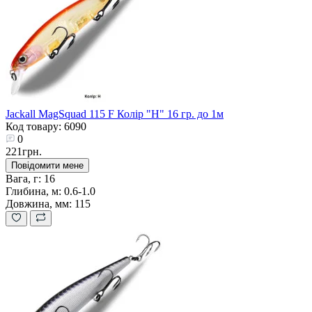
Jackall MagSquad 115 F Колір "H" 16 гр. до 1м
Код товару: 6090
0
221грн.
Повідомити мене
Вага, г:
16
Глибина, м:
0.6-1.0
Довжина, мм:
115