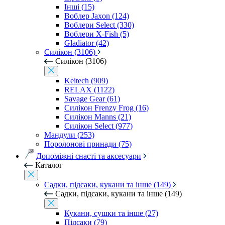
Інші (15)
Воблер Jaxon (124)
Воблери Select (330)
Воблери X-Fish (5)
Gladiator (42)
Силікон (3106)
Силікон (3106)
Keitech (909)
RELAX (1122)
Savage Gear (61)
Силікон Frenzy Frog (16)
Силікон Manns (21)
Силікон Select (977)
Мандули (253)
Поролонові принади (75)
Допоміжні снасті та аксесуари
Каталог
Садки, підсаки, кукани та інше (149)
Садки, підсаки, кукани та інше (149)
Кукани, сушки та інше (27)
Підсаки (79)