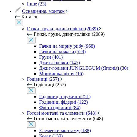
Інше (23)
Оснащення, монтаж
Каталог
Гачки, грузи, джиг-голівки (2089)
Гачки, грузи, джиг-голівки (2089)
Гачки на мирну рибу (968)
Гачки на хижака (529)
Грузи (401)
Джиг-голівки (145)
Джиг-голівки JUNGLEGUM (Японія) (30)
Мормишка літня (16)
Годівниці (257)
Годівниці (257)
Годівниці пружинні (51)
Годівниці фідерні (122)
Флет-годівниці (84)
Готові монтажі та елементи (648)
Готові монтажі та елементи (648)
Елементи монтажу (188)
Козак (139)