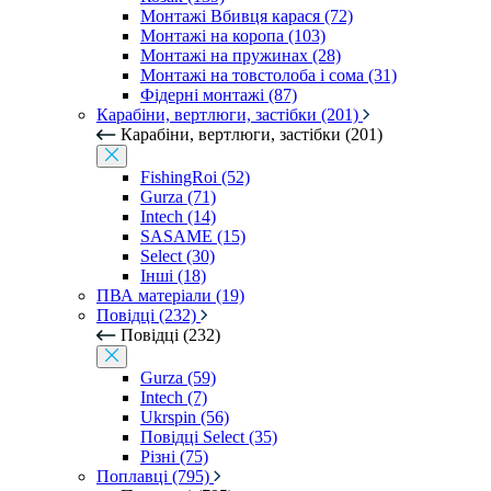
Монтажі Вбивця карася (72)
Монтажі на коропа (103)
Монтажі на пружинах (28)
Монтажі на товстолоба і сома (31)
Фідерні монтажі (87)
Карабіни, вертлюги, застібки (201)
Карабіни, вертлюги, застібки (201)
FishingRoi (52)
Gurza (71)
Intech (14)
SASAME (15)
Select (30)
Інші (18)
ПВА матеріали (19)
Повідці (232)
Повідці (232)
Gurza (59)
Intech (7)
Ukrspin (56)
Повідці Select (35)
Різні (75)
Поплавці (795)