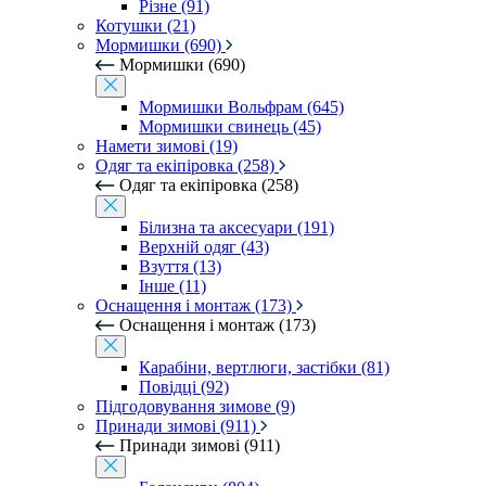
Різне (91)
Котушки (21)
Мормишки (690)
Мормишки (690)
Мормишки Вольфрам (645)
Мормишки свинець (45)
Намети зимові (19)
Одяг та екіпіровка (258)
Одяг та екіпіровка (258)
Білизна та аксесуари (191)
Верхній одяг (43)
Взуття (13)
Інше (11)
Оснащення і монтаж (173)
Оснащення і монтаж (173)
Карабіни, вертлюги, застібки (81)
Повідці (92)
Підгодовування зимове (9)
Принади зимові (911)
Принади зимові (911)