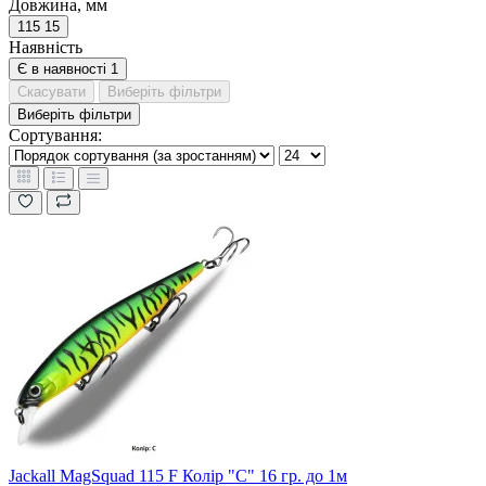
Довжина, мм
115
15
Наявність
Є в наявності
1
Скасувати
Виберіть фільтри
Виберіть фільтри
Сортування:
Jackall MagSquad 115 F Колір "C" 16 гр. до 1м