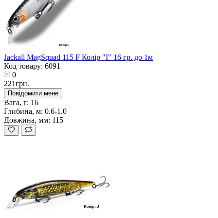
Jackall MagSquad 115 F Колір "I" 16 гр. до 1м
Код товару: 6091
0
221грн.
Повідомити мене
Вага, г:
16
Глибина, м:
0.6-1.0
Довжина, мм:
115