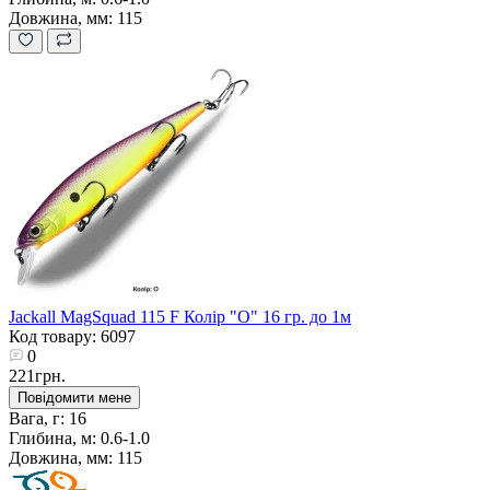
Довжина, мм:
115
Jackall MagSquad 115 F Колір "O" 16 гр. до 1м
Код товару: 6097
0
221грн.
Повідомити мене
Вага, г:
16
Глибина, м:
0.6-1.0
Довжина, мм:
115