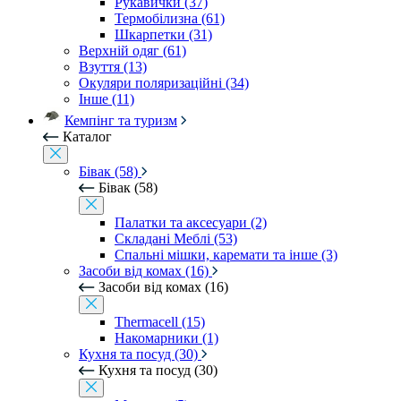
Рукавички (37)
Термобілизна (61)
Шкарпетки (31)
Верхній одяг (61)
Взуття (13)
Окуляри поляризаційні (34)
Інше (11)
Кемпінг та туризм
Каталог
Бівак (58)
Бівак (58)
Палатки та аксесуари (2)
Складані Меблі (53)
Спальні мішки, каремати та інше (3)
Засоби від комах (16)
Засоби від комах (16)
Thermacell (15)
Накомарники (1)
Кухня та посуд (30)
Кухня та посуд (30)