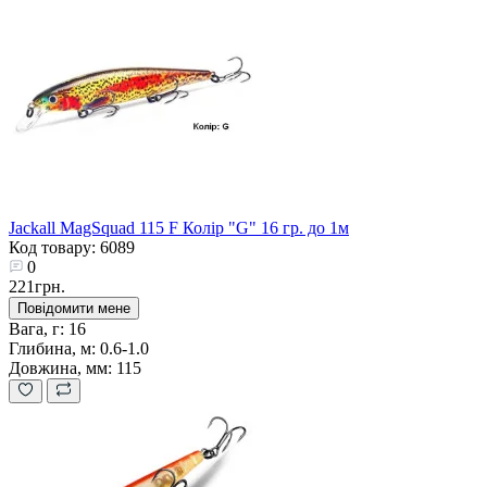
Jackall MagSquad 115 F Колір "G" 16 гр. до 1м
Код товару: 6089
0
221грн.
Повідомити мене
Вага, г:
16
Глибина, м:
0.6-1.0
Довжина, мм:
115