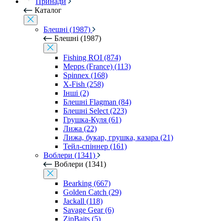
Принади
Каталог
Блешні (1987)
Блешні (1987)
Fishing ROI (874)
Mepps (France) (113)
Spinnex (168)
X-Fish (258)
Інші (2)
Блешні Flagman (84)
Блешні Select (223)
Грушка-Куля (61)
Лижа (22)
Лижа, букар, грушка, казара (21)
Тейл-спіннер (161)
Воблери (1341)
Воблери (1341)
Bearking (667)
Golden Catch (29)
Jackall (118)
Savage Gear (6)
ZipBaits (5)