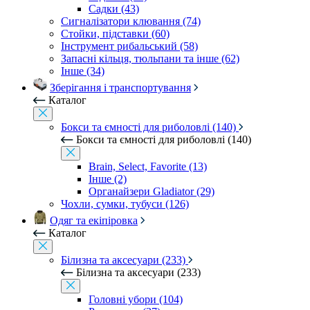
Садки (43)
Сигналізатори клювання (74)
Стойки, підставки (60)
Інструмент рибальський (58)
Запасні кільця, тюльпани та інше (62)
Інше (34)
Зберігання і транспортування
Каталог
Бокси та ємності для риболовлі (140)
Бокси та ємності для риболовлі (140)
Brain, Select, Favorite (13)
Інше (2)
Органайзери Gladiator (29)
Чохли, сумки, тубуси (126)
Одяг та екіпіровка
Каталог
Білизна та аксесуари (233)
Білизна та аксесуари (233)
Головні убори (104)