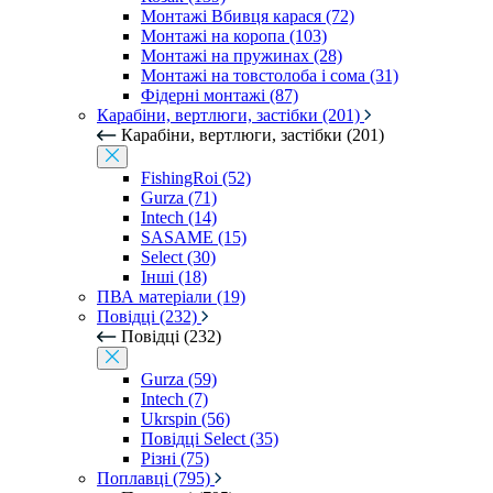
Монтажі Вбивця карася (72)
Монтажі на коропа (103)
Монтажі на пружинах (28)
Монтажі на товстолоба і сома (31)
Фідерні монтажі (87)
Карабіни, вертлюги, застібки (201)
Карабіни, вертлюги, застібки (201)
FishingRoi (52)
Gurza (71)
Intech (14)
SASAME (15)
Select (30)
Інші (18)
ПВА матеріали (19)
Повідці (232)
Повідці (232)
Gurza (59)
Intech (7)
Ukrspin (56)
Повідці Select (35)
Різні (75)
Поплавці (795)