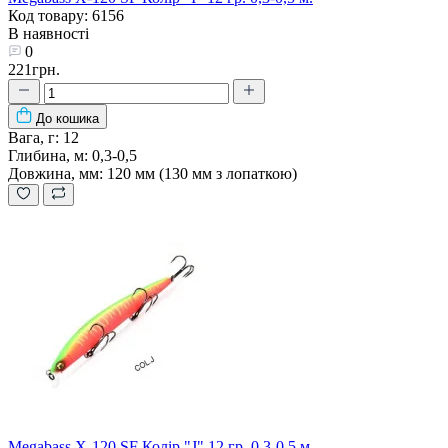
Код товару: 6156
В наявності
0
221грн.
До кошика
Вага, г:
12
Глибина, м:
0,3-0,5
Довжина, мм:
120 мм (130 мм з лопаткою)
Megabass X-120 SF Колір "J" 12 гр. 0,3-0,5 м.