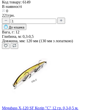
Код товару: 6149
В наявності
0
221грн.
До кошика
Вага, г:
12
Глибина, м:
0,3-0,5
Довжина, мм:
120 мм (130 мм з лопаткою)
Megabass X-120 SF Колір "C" 12 гр. 0,3-0,5 м.