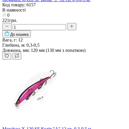
Код товару: 6157
В наявності
0
221грн.
До кошика
Вага, г:
12
Глибина, м:
0,3-0,5
Довжина, мм:
120 мм (130 мм з лопаткою)
Megabass X-120 SF Колір "A" 12 гр. 0,3-0,5 м.