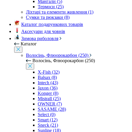
Мангали (5)
Термоси (25)
Ліхтарі та елементи живлення (1)
Сумки та рюкзаки (8)
Каталог подарункових товарів
Аксесуари для човнів
Зимова риболовля
Каталог
Волосінь, Флюорокарбон (250)
Волосінь, Флюорокарбон (250)
X-Fish (32)
Balsax (8)
Intech (43)
Jaxon (36)
Konger (8)
Mistrall (25)
OWNER (7)
SASAME (28)
Select (0)
Smart (12)
Sneck (21)
Sunline (18)