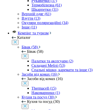
Рукавички (37)
Термобілизна (61)
Шкарпетки (31)
Верхній одяг (61)
Взуття (13)
Окуляри поляризаційні (34)
Інше (11)
Кемпінг та туризм
Каталог
Бівак (58)
Бівак (58)
Палатки та аксесуари (2)
Складані Меблі (53)
Спальні мішки, каремати та інше (3)
Засоби від комах (16)
Засоби від комах (16)
Thermacell (15)
Накомарники (1)
Кухня та посуд (30)
Кухня та посуд (30)