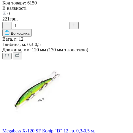
Код товару: 6150
В наявності
0
221грн.
До кошика
Вага, г:
12
Глибина, м:
0,3-0,5
Довжина, мм:
120 мм (130 мм з лопаткою)
Megabass X-120 SF Колір "D" 12 гр. 0,3-0,5 м.