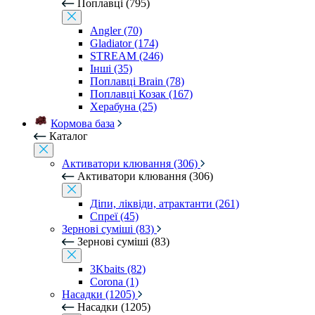
Поплавці (795)
Angler (70)
Gladiator (174)
STREAM (246)
Інші (35)
Поплавці Brain (78)
Поплавці Козак (167)
Херабуна (25)
Кормова база
Каталог
Активатори клювання (306)
Активатори клювання (306)
Діпи, ліквіди, атрактанти (261)
Спреї (45)
Зернові суміші (83)
Зернові суміші (83)
3Kbaits (82)
Corona (1)
Насадки (1205)
Насадки (1205)