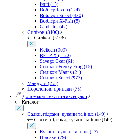
Інші (15)
Воблер Jaxon (124)
Воблери Select (330)
Воблери X-Fish (5)
Gladiator (42)
Силікон (3106)
Силікон (3106)
Keitech (909)
RELAX (1122)
Savage Gear (61)
Силікон Frenzy Frog (16)
Силікон Manns (21)
Силікон Select (977)
Мандули (253)
Поролонові принади (75)
Допоміжні снасті та аксесуари
Каталог
Садки, підсаки, кукани та інше (149)
Садки, підсаки, кукани та інше (149)
Кукани, сушки та інше (27)
Підсаки (79)