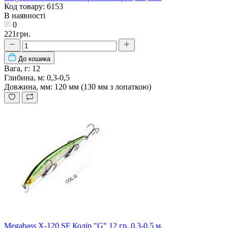
Код товару: 6153
В наявності
0
221грн.
До кошика
Вага, г:
12
Глибина, м:
0,3-0,5
Довжина, мм:
120 мм (130 мм з лопаткою)
Megabass X-120 SF Колір "G" 12 гр. 0,3-0,5 м.