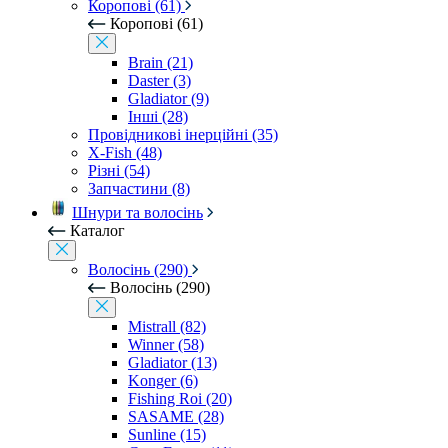
Коропові (61)
Коропові (61)
Brain (21)
Daster (3)
Gladiator (9)
Інші (28)
Провідникові інерційні (35)
X-Fish (48)
Різні (54)
Запчастини (8)
Шнури та волосінь
Каталог
Волосінь (290)
Волосінь (290)
Mistrall (82)
Winner (58)
Gladiator (13)
Konger (6)
Fishing Roi (20)
SASAME (28)
Sunline (15)