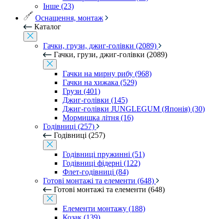
Інше (23)
Оснащення, монтаж
Каталог
Гачки, грузи, джиг-голівки (2089)
Гачки, грузи, джиг-голівки (2089)
Гачки на мирну рибу (968)
Гачки на хижака (529)
Грузи (401)
Джиг-голівки (145)
Джиг-голівки JUNGLEGUM (Японія) (30)
Мормишка літня (16)
Годівниці (257)
Годівниці (257)
Годівниці пружинні (51)
Годівниці фідерні (122)
Флет-годівниці (84)
Готові монтажі та елементи (648)
Готові монтажі та елементи (648)
Елементи монтажу (188)
Козак (139)