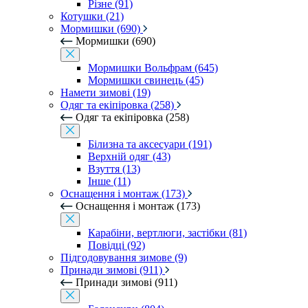
Різне (91)
Котушки (21)
Мормишки (690)
Мормишки (690)
Мормишки Вольфрам (645)
Мормишки свинець (45)
Намети зимові (19)
Одяг та екіпіровка (258)
Одяг та екіпіровка (258)
Білизна та аксесуари (191)
Верхній одяг (43)
Взуття (13)
Інше (11)
Оснащення і монтаж (173)
Оснащення і монтаж (173)
Карабіни, вертлюги, застібки (81)
Повідці (92)
Підгодовування зимове (9)
Принади зимові (911)
Принади зимові (911)