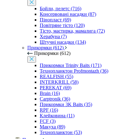
Бойли, пелетс (716)
Консервовані насадки (87)
Пінопласт (69)
Повітряне тісто (120)
Тісто, мастирка, мамалига (72)
Херабуна (7)
Штучні насадки (134)
Прикормки (612)
Прикормки (612)
Прикормки Trinity Baits (171)
Технопланктон Profmontazh (36)
REALFISH (55)
INTERKRILL (58)
PEREKAT (69)
Brain (16)
Carptronik (36)
Прикормки 3K Baits (35)
RPF (16)
Клейковина (11)
FCF (3)
Макуха (89)
Технопланктон (53)