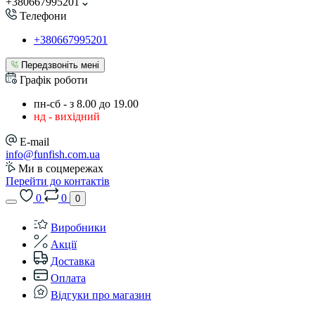
+380667995201
Телефони
+380667995201
Передзвоніть мені
Графік роботи
пн-сб - з 8.00 до 19.00
нд - вихідний
E-mail
info@funfish.com.ua
Ми в соцмережах
Перейти до контактів
0
0
0
Виробники
Акції
Доставка
Оплата
Відгуки про магазин