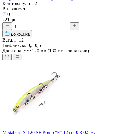
Код товару: 6152
В наявності
0
221грн.
До кошика
Вага, г:
12
Глибина, м:
0,3-0,5
Довжина, мм:
120 мм (130 мм з лопаткою)
Megabass X-120 SF Колір "F" 12 гр. 0,3-0,5 м.