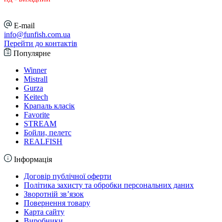
E-mail
info@funfish.com.ua
Перейти до контактів
Популярне
Winner
Mistrall
Gurza
Keitech
Крапаль класік
Favorite
STREAM
Бойли, пелетс
REALFISH
Інформація
Договір публічної оферти
Політика захисту та обробки персональних даних
Зворотній зв’язок
Повернення товару
Карта сайту
Виробники