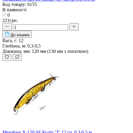
Код товару: 6155
В наявності
0
221грн.
До кошика
Вага, г:
12
Глибина, м:
0,3-0,5
Довжина, мм:
120 мм (130 мм з лопаткою)
Megabass X-120 SF Колір "I" 12 гр. 0,3-0,5 м.