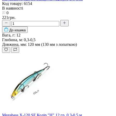
Код товару: 6154
В наявності
0
221грн.
До кошика
Вага, г:
12
Глибина, м:
0,3-0,5
Довжина, мм:
120 мм (130 мм з лопаткою)
Megabass X-120 SF Колір "H" 12 гр. 0,3-0,5 м.