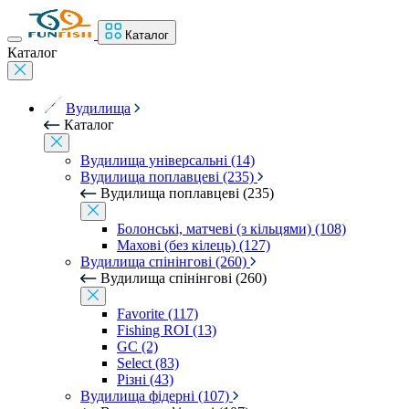
Каталог
Каталог
Вудилища
Каталог
Вудилища універсальні (14)
Вудилища поплавцеві (235)
Вудилища поплавцеві (235)
Болонські, матчеві (з кільцями) (108)
Махові (без кілець) (127)
Вудилища спінінгові (260)
Вудилища спінінгові (260)
Favorite (117)
Fishing ROI (13)
GC (2)
Select (83)
Різні (43)
Вудилища фідерні (107)