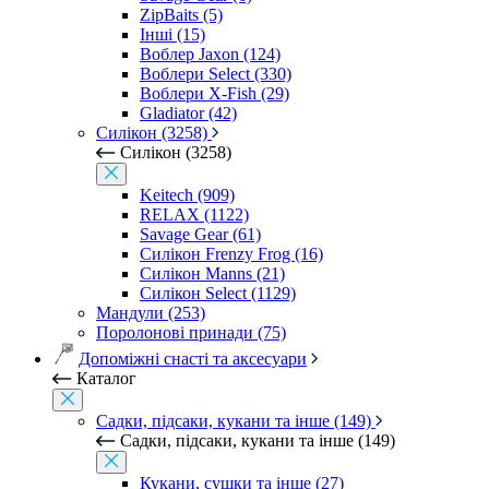
ZipBaits (5)
Інші (15)
Воблер Jaxon (124)
Воблери Select (330)
Воблери X-Fish (29)
Gladiator (42)
Силікон (3258)
Силікон (3258)
Keitech (909)
RELAX (1122)
Savage Gear (61)
Силікон Frenzy Frog (16)
Силікон Manns (21)
Силікон Select (1129)
Мандули (253)
Поролонові принади (75)
Допоміжні снасті та аксесуари
Каталог
Садки, підсаки, кукани та інше (149)
Садки, підсаки, кукани та інше (149)
Кукани, сушки та інше (27)