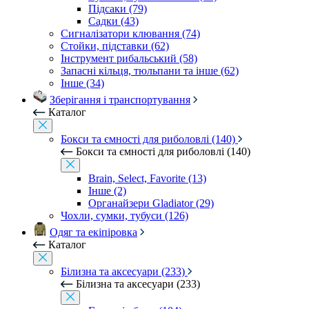
Підсаки (79)
Садки (43)
Сигналізатори клювання (74)
Стойки, підставки (62)
Інструмент рибальський (58)
Запасні кільця, тюльпани та інше (62)
Інше (34)
Зберігання і транспортування
Каталог
Бокси та ємності для риболовлі (140)
Бокси та ємності для риболовлі (140)
Brain, Select, Favorite (13)
Інше (2)
Органайзери Gladiator (29)
Чохли, сумки, тубуси (126)
Одяг та екіпіровка
Каталог
Білизна та аксесуари (233)
Білизна та аксесуари (233)