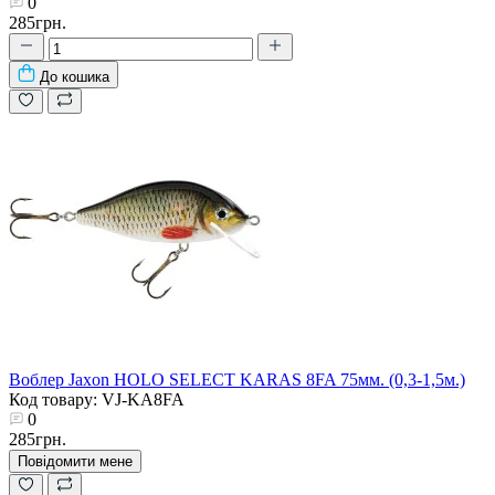
0
285грн.
До кошика
Воблер Jaxon HOLO SELECT KARAS 8FA 75мм. (0,3-1,5м.)
Код товару: VJ-KA8FA
0
285грн.
Повідомити мене