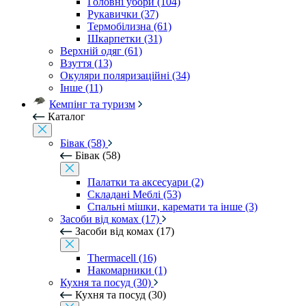
Головні убори (104)
Рукавички (37)
Термобілизна (61)
Шкарпетки (31)
Верхній одяг (61)
Взуття (13)
Окуляри поляризаційні (34)
Інше (11)
Кемпінг та туризм
Каталог
Бівак (58)
Бівак (58)
Палатки та аксесуари (2)
Складані Меблі (53)
Спальні мішки, каремати та інше (3)
Засоби від комах (17)
Засоби від комах (17)
Thermacell (16)
Накомарники (1)
Кухня та посуд (30)
Кухня та посуд (30)