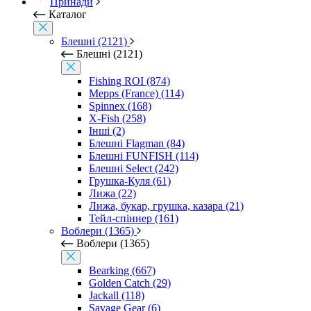
Принади
Каталог
Блешні (2121)
Блешні (2121)
Fishing ROI (874)
Mepps (France) (114)
Spinnex (168)
X-Fish (258)
Інші (2)
Блешні Flagman (84)
Блешні FUNFISH (114)
Блешні Select (242)
Грушка-Куля (61)
Лижа (22)
Лижа, букар, грушка, казара (21)
Тейл-спіннер (161)
Воблери (1365)
Воблери (1365)
Bearking (667)
Golden Catch (29)
Jackall (118)
Savage Gear (6)