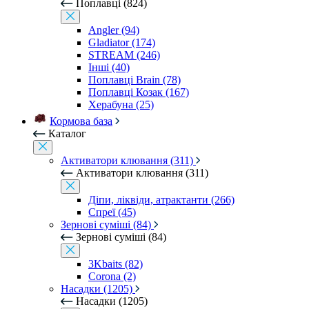
Поплавці (824)
Angler (94)
Gladiator (174)
STREAM (246)
Інші (40)
Поплавці Brain (78)
Поплавці Козак (167)
Херабуна (25)
Кормова база
Каталог
Активатори клювання (311)
Активатори клювання (311)
Діпи, ліквіди, атрактанти (266)
Спреї (45)
Зернові суміші (84)
Зернові суміші (84)
3Kbaits (82)
Corona (2)
Насадки (1205)
Насадки (1205)