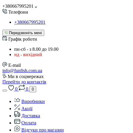
+380667995201
Телефони
+380667995201
Передзвоніть мені
Графік роботи
пн-сб - з 8.00 до 19.00
нд - вихідний
E-mail
info@funfish.com.ua
Ми в соцмережах
Перейти до контактів
0
0
0
Виробники
Акції
Доставка
Оплата
Відгуки про магазин