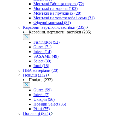
Монтажі Вбивця карася (72)
Монтажі на коропа (103)
Монтажі на пружинах (28)
Монтажі на товстолоба і сома (31)
Фідерні монтажі (87)
Карабіни, вертлюги, застібки (235)
Карабіни, вертлюги, застібки (235)
FishingRoi (52)
Gurza (71)
Intech (14)
SASAME (49)
Select (30)
Інші (18)
ПВА матеріали (20)
Повідці (232)
Повідці (232)
Gurza (59)
Intech (7)
Ukrspin (56)
Повідці Select (35)
Різні (75)
Поплавці (824)