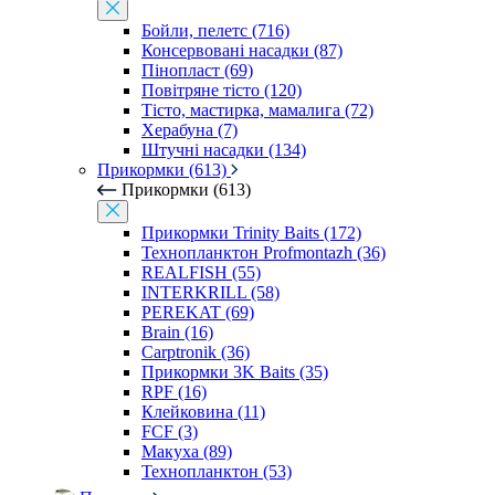
Бойли, пелетс (716)
Консервовані насадки (87)
Пінопласт (69)
Повітряне тісто (120)
Тісто, мастирка, мамалига (72)
Херабуна (7)
Штучні насадки (134)
Прикормки (613)
Прикормки (613)
Прикормки Trinity Baits (172)
Технопланктон Profmontazh (36)
REALFISH (55)
INTERKRILL (58)
PEREKAT (69)
Brain (16)
Carptronik (36)
Прикормки 3K Baits (35)
RPF (16)
Клейковина (11)
FCF (3)
Макуха (89)
Технопланктон (53)