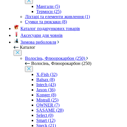
Мангали (5)
Термоси (25)
Ліхтарі та елементи живлення (1)
Сумки та рюкзаки (8)
Каталог подарункових товарів
Аксесуари для човнів
Зимова риболовля
Каталог
Волосінь, Флюорокарбон (250)
Волосінь, Флюорокарбон (250)
X-Fish (32)
Balsax (8)
Intech (43)
Jaxon (36)
Konger (8)
Mistrall (25)
OWNER (7)
SASAME (28)
Select (0)
Smart (12)
Sneck (21)