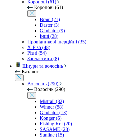
Коропові (61)
Коропові (61)
Brain (21)
Daster (3)
Gladiator (9)
Інші (28)
Провідникові інерційні (35)
X-Fish (48)
Різні (54)
Запчастини (8)
Шнури та волосінь
Каталог
Волосінь (290)
Волосінь (290)
Mistrall (82)
Winner (58)
Gladiator (13)
Konger (6)
Fishing Roi (20)
SASAME (28)
Sunline (15)