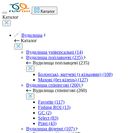
Каталог
Каталог
Вудилища
Каталог
Вудилища універсальні (14)
Вудилища поплавцеві (235)
Вудилища поплавцеві (235)
Болонські, матчеві (з кільцями) (108)
Махові (без кілець) (127)
Вудилища спінінгові (260)
Вудилища спінінгові (260)
Favorite (117)
Fishing ROI (13)
GC (2)
Select (83)
Різні (43)
Вудилища фідерні (107)