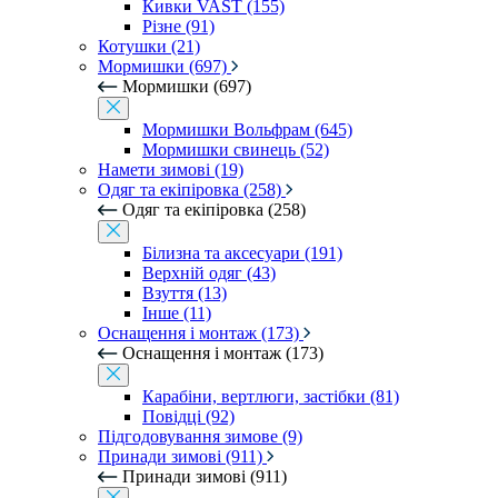
Кивки VAST (155)
Різне (91)
Котушки (21)
Мормишки (697)
Мормишки (697)
Мормишки Вольфрам (645)
Мормишки свинець (52)
Намети зимові (19)
Одяг та екіпіровка (258)
Одяг та екіпіровка (258)
Білизна та аксесуари (191)
Верхній одяг (43)
Взуття (13)
Інше (11)
Оснащення і монтаж (173)
Оснащення і монтаж (173)
Карабіни, вертлюги, застібки (81)
Повідці (92)
Підгодовування зимове (9)
Принади зимові (911)
Принади зимові (911)