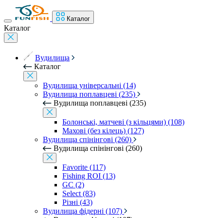
Каталог
Каталог
Вудилища
Каталог
Вудилища універсальні (14)
Вудилища поплавцеві (235)
Вудилища поплавцеві (235)
Болонські, матчеві (з кільцями) (108)
Махові (без кілець) (127)
Вудилища спінінгові (260)
Вудилища спінінгові (260)
Favorite (117)
Fishing ROI (13)
GC (2)
Select (83)
Різні (43)
Вудилища фідерні (107)