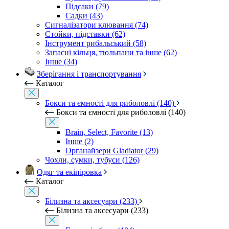
Підсаки (79)
Садки (43)
Сигналізатори клювання (74)
Стойки, підставки (62)
Інструмент рибальський (58)
Запасні кільця, тюльпани та інше (62)
Інше (34)
Зберігання і транспортування
Каталог
Бокси та ємності для риболовлі (140)
Бокси та ємності для риболовлі (140)
Brain, Select, Favorite (13)
Інше (2)
Органайзери Gladiator (29)
Чохли, сумки, тубуси (126)
Одяг та екіпіровка
Каталог
Білизна та аксесуари (233)
Білизна та аксесуари (233)