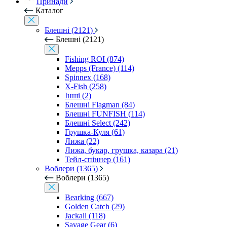
Принади
Каталог
Блешні (2121)
Блешні (2121)
Fishing ROI (874)
Mepps (France) (114)
Spinnex (168)
X-Fish (258)
Інші (2)
Блешні Flagman (84)
Блешні FUNFISH (114)
Блешні Select (242)
Грушка-Куля (61)
Лижа (22)
Лижа, букар, грушка, казара (21)
Тейл-спіннер (161)
Воблери (1365)
Воблери (1365)
Bearking (667)
Golden Catch (29)
Jackall (118)
Savage Gear (6)