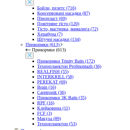
Бойли, пелетс (716)
Консервовані насадки (87)
Пінопласт (69)
Повітряне тісто (120)
Тісто, мастирка, мамалига (72)
Херабуна (7)
Штучні насадки (134)
Прикормки (613)
Прикормки (613)
Прикормки Trinity Baits (172)
Технопланктон Profmontazh (36)
REALFISH (55)
INTERKRILL (58)
PEREKAT (69)
Brain (16)
Carptronik (36)
Прикормки 3K Baits (35)
RPF (16)
Клейковина (11)
FCF (3)
Макуха (89)
Технопланктон (53)