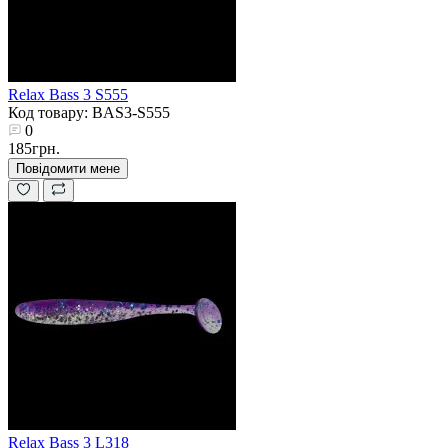
Relax Bass 3 S555
Код товару: BAS3-S555
0
185грн.
Повідомити мене
Relax Bass 3 L318