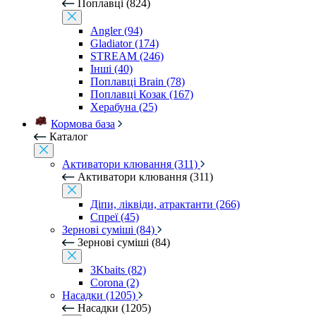
Поплавці (824)
Angler (94)
Gladiator (174)
STREAM (246)
Інші (40)
Поплавці Brain (78)
Поплавці Козак (167)
Херабуна (25)
Кормова база
Каталог
Активатори клювання (311)
Активатори клювання (311)
Діпи, ліквіди, атрактанти (266)
Спреї (45)
Зернові суміші (84)
Зернові суміші (84)
3Kbaits (82)
Corona (2)
Насадки (1205)
Насадки (1205)