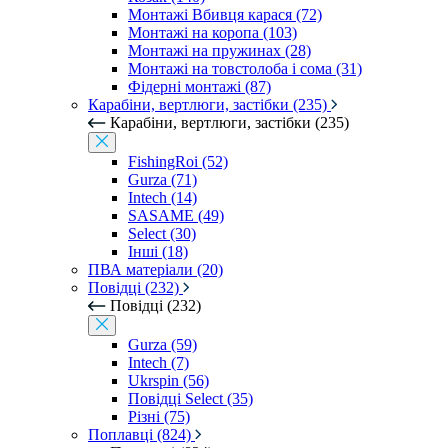
Монтажі Вбивця карася (72)
Монтажі на коропа (103)
Монтажі на пружинах (28)
Монтажі на товстолоба і сома (31)
Фідерні монтажі (87)
Карабіни, вертлюги, застібки (235)
Карабіни, вертлюги, застібки (235)
FishingRoi (52)
Gurza (71)
Intech (14)
SASAME (49)
Select (30)
Інші (18)
ПВА матеріали (20)
Повідці (232)
Повідці (232)
Gurza (59)
Intech (7)
Ukrspin (56)
Повідці Select (35)
Різні (75)
Поплавці (824)