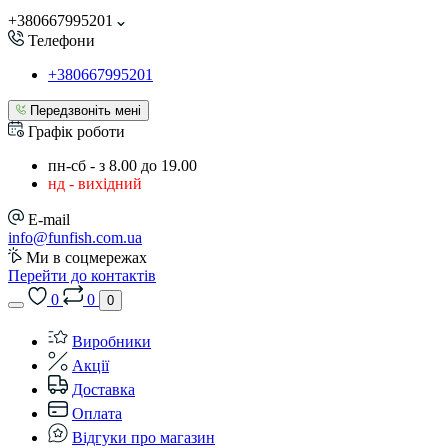
+380667995201
Телефони
+380667995201
Передзвоніть мені
Графік роботи
пн-сб - з 8.00 до 19.00
нд - вихідний
E-mail
info@funfish.com.ua
Ми в соцмережах
Перейти до контактів
0
0
0
Виробники
Акції
Доставка
Оплата
Відгуки про магазин