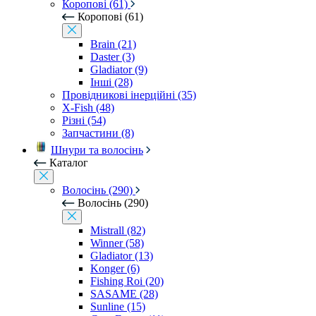
Коропові (61)
Коропові (61)
Brain (21)
Daster (3)
Gladiator (9)
Інші (28)
Провідникові інерційні (35)
X-Fish (48)
Різні (54)
Запчастини (8)
Шнури та волосінь
Каталог
Волосінь (290)
Волосінь (290)
Mistrall (82)
Winner (58)
Gladiator (13)
Konger (6)
Fishing Roi (20)
SASAME (28)
Sunline (15)