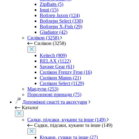
ZipBaits (5)
Інші (15)
Воблер Jaxon (124)
Воблери Select (330)
Воблери X-Fish (29)
Gladiator (42)
Силікон (3258)
Силікон (3258)
Keitech (909)
RELAX (1122)
Savage Gear (61)
Силікон Frenzy Frog (16)
Силікон Manns (21)
Силікон Select (1129)
Мандули (253)
Поролонові принади (75)
Допоміжні снасті та аксесуари
Каталог
Садки, підсаки, кукани та інше (149)
Садки, підсаки, кукани та інше (149)
Кукани, сушки та інше (27)