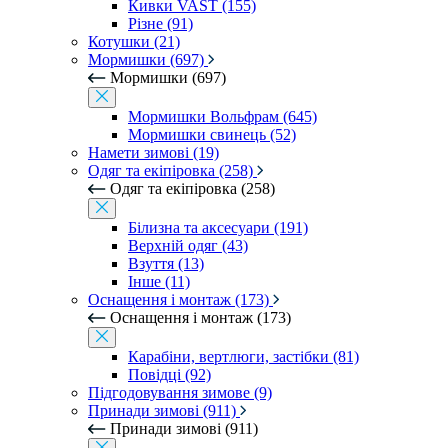
Кивки VAST (155)
Різне (91)
Котушки (21)
Мормишки (697)
Мормишки (697)
Мормишки Вольфрам (645)
Мормишки свинець (52)
Намети зимові (19)
Одяг та екіпіровка (258)
Одяг та екіпіровка (258)
Білизна та аксесуари (191)
Верхній одяг (43)
Взуття (13)
Інше (11)
Оснащення і монтаж (173)
Оснащення і монтаж (173)
Карабіни, вертлюги, застібки (81)
Повідці (92)
Підгодовування зимове (9)
Принади зимові (911)
Принади зимові (911)