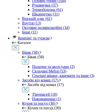
Головні убори (104)
Рукавички (37)
Термобілизна (61)
Шкарпетки (31)
Верхній одяг (61)
Взуття (13)
Окуляри поляризаційні (34)
Інше (11)
Кемпінг та туризм
Каталог
Бівак (58)
Бівак (58)
Палатки та аксесуари (2)
Складані Меблі (53)
Спальні мішки, каремати та інше (3)
Засоби від комах (17)
Засоби від комах (17)
Thermacell (16)
Накомарники (1)
Кухня та посуд (30)
Кухня та посуд (30)