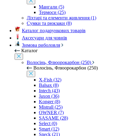
Мангали (5)
Термоси (25)
Ліхтарі та елементи живлення (1)
Сумки та рюкзаки (8)
Каталог подарункових товарів
Аксесуари для човнів
Зимова риболовля
Каталог
Волосінь, Флюорокарбон (250)
Волосінь, Флюорокарбон (250)
X-Fish (32)
Balsax (8)
Intech (43)
Jaxon (36)
Konger (8)
Mistrall (25)
OWNER (7)
SASAME (28)
Select (0)
Smart (12)
Sneck (21)