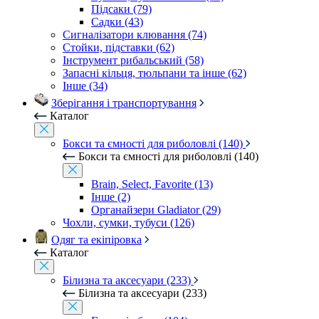
Підсаки (79)
Садки (43)
Сигналізатори клювання (74)
Стойки, підставки (62)
Інструмент рибальський (58)
Запасні кільця, тюльпани та інше (62)
Інше (34)
Зберігання і транспортування
Каталог
Бокси та ємності для риболовлі (140)
Бокси та ємності для риболовлі (140)
Brain, Select, Favorite (13)
Інше (2)
Органайзери Gladiator (29)
Чохли, сумки, тубуси (126)
Одяг та екіпіровка
Каталог
Білизна та аксесуари (233)
Білизна та аксесуари (233)