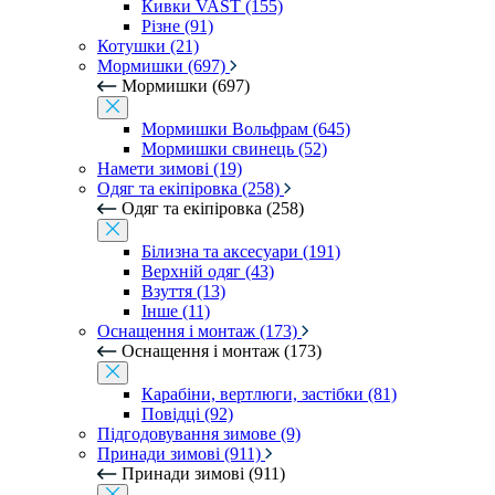
Кивки VAST (155)
Різне (91)
Котушки (21)
Мормишки (697)
Мормишки (697)
Мормишки Вольфрам (645)
Мормишки свинець (52)
Намети зимові (19)
Одяг та екіпіровка (258)
Одяг та екіпіровка (258)
Білизна та аксесуари (191)
Верхній одяг (43)
Взуття (13)
Інше (11)
Оснащення і монтаж (173)
Оснащення і монтаж (173)
Карабіни, вертлюги, застібки (81)
Повідці (92)
Підгодовування зимове (9)
Принади зимові (911)
Принади зимові (911)