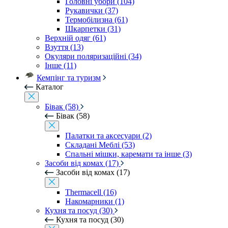
Головні убори (104)
Рукавички (37)
Термобілизна (61)
Шкарпетки (31)
Верхній одяг (61)
Взуття (13)
Окуляри поляризаційні (34)
Інше (11)
Кемпінг та туризм
Каталог
Бівак (58)
Бівак (58)
Палатки та аксесуари (2)
Складані Меблі (53)
Спальні мішки, каремати та інше (3)
Засоби від комах (17)
Засоби від комах (17)
Thermacell (16)
Накомарники (1)
Кухня та посуд (30)
Кухня та посуд (30)