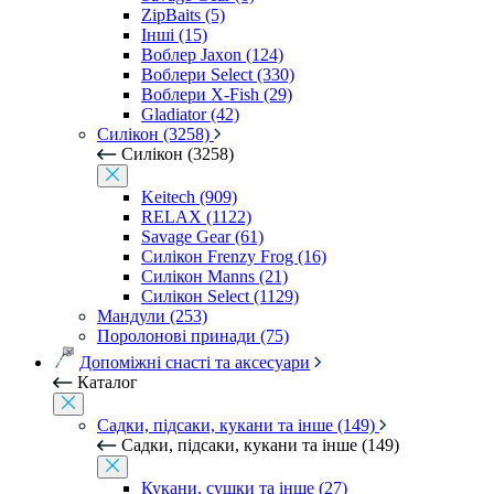
ZipBaits (5)
Інші (15)
Воблер Jaxon (124)
Воблери Select (330)
Воблери X-Fish (29)
Gladiator (42)
Силікон (3258)
Силікон (3258)
Keitech (909)
RELAX (1122)
Savage Gear (61)
Силікон Frenzy Frog (16)
Силікон Manns (21)
Силікон Select (1129)
Мандули (253)
Поролонові принади (75)
Допоміжні снасті та аксесуари
Каталог
Садки, підсаки, кукани та інше (149)
Садки, підсаки, кукани та інше (149)
Кукани, сушки та інше (27)