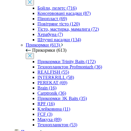
Бойли, пелетс (716)
Консервовані насадки (87)
Пінопласт (69)
Повітряне тісто (120)
Тісто, мастирка, мамалига (72)
Херабуна (7)
Штучні насадки (134)
Прикормки (613)
Прикормки (613)
Прикормки Trinity Baits (172)
Технопланктон Profmontazh (36)
REALFISH (55)
INTERKRILL (58)
PEREKAT (69)
Brain (16)
Carptronik (36)
Прикормки 3K Baits (35)
RPF (16)
Клейковина (11)
FCF (3)
Макуха (89)
Технопланктон (53)