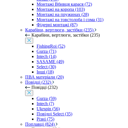
Монтажі Вбивця карася (72)
Монтажі на коропа (103)
Монтажі на пружинах (28)
Монтажі на товстолоба і сома (31)
Фідерні монтажі (87)
Карабіни, вертлюги, застібки (235)
Карабіни, вертлюги, застібки (235)
FishingRoi (52)
Gurza (71)
Intech (14)
SASAME (49)
Select (30)
Інші (18)
ПВА матеріали (20)
Повідці (232)
Повідці (232)
Gurza (59)
Intech (7)
Ukrspin (56)
Повідці Select (35)
Різні (75)
Поплавці (824)