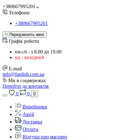
+380667995201
Телефони
+380667995201
Передзвоніть мені
Графік роботи
пн-сб - з 8.00 до 19.00
нд - вихідний
E-mail
info@funfish.com.ua
Ми в соцмережах
Перейти до контактів
0
0
0
Виробники
Акції
Доставка
Оплата
Відгуки про магазин