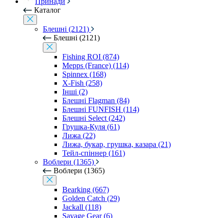
Принади
Каталог
Блешні (2121)
Блешні (2121)
Fishing ROI (874)
Mepps (France) (114)
Spinnex (168)
X-Fish (258)
Інші (2)
Блешні Flagman (84)
Блешні FUNFISH (114)
Блешні Select (242)
Грушка-Куля (61)
Лижа (22)
Лижа, букар, грушка, казара (21)
Тейл-спіннер (161)
Воблери (1365)
Воблери (1365)
Bearking (667)
Golden Catch (29)
Jackall (118)
Savage Gear (6)