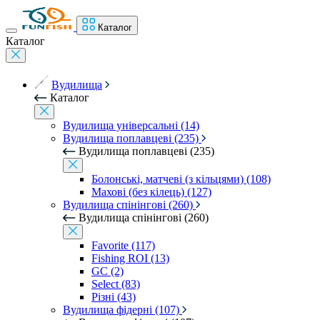
Каталог
Каталог
Вудилища
Каталог
Вудилища універсальні (14)
Вудилища поплавцеві (235)
Вудилища поплавцеві (235)
Болонські, матчеві (з кільцями) (108)
Махові (без кілець) (127)
Вудилища спінінгові (260)
Вудилища спінінгові (260)
Favorite (117)
Fishing ROI (13)
GC (2)
Select (83)
Різні (43)
Вудилища фідерні (107)