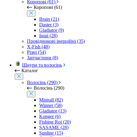
Коропові (61)
Коропові (61)
Brain (21)
Daster (3)
Gladiator (9)
Інші (28)
Провідникові інерційні (35)
X-Fish (48)
Різні (54)
Запчастини (8)
Шнури та волосінь
Каталог
Волосінь (290)
Волосінь (290)
Mistrall (82)
Winner (58)
Gladiator (13)
Konger (6)
Fishing Roi (20)
SASAME (28)
Sunline (15)