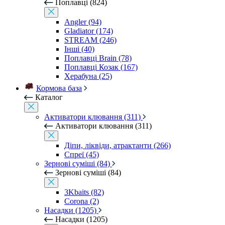
Поплавці (824)
Angler (94)
Gladiator (174)
STREAM (246)
Інші (40)
Поплавці Brain (78)
Поплавці Козак (167)
Херабуна (25)
Кормова база
Каталог
Активатори клювання (311)
Активатори клювання (311)
Діпи, ліквіди, атрактанти (266)
Спреї (45)
Зернові суміші (84)
Зернові суміші (84)
3Kbaits (82)
Corona (2)
Насадки (1205)
Насадки (1205)