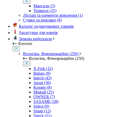
Мангали (5)
Термоси (25)
Ліхтарі та елементи живлення (1)
Сумки та рюкзаки (8)
Каталог подарункових товарів
Аксесуари для човнів
Зимова риболовля
Каталог
Волосінь, Флюорокарбон (250)
Волосінь, Флюорокарбон (250)
X-Fish (32)
Balsax (8)
Intech (43)
Jaxon (36)
Konger (8)
Mistrall (25)
OWNER (7)
SASAME (28)
Select (0)
Smart (12)
Sneck (21)