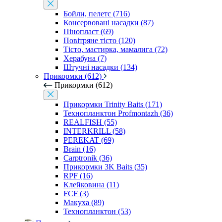
Бойли, пелетс (716)
Консервовані насадки (87)
Пінопласт (69)
Повітряне тісто (120)
Тісто, мастирка, мамалига (72)
Херабуна (7)
Штучні насадки (134)
Прикормки (612)
Прикормки (612)
Прикормки Trinity Baits (171)
Технопланктон Profmontazh (36)
REALFISH (55)
INTERKRILL (58)
PEREKAT (69)
Brain (16)
Carptronik (36)
Прикормки 3K Baits (35)
RPF (16)
Клейковина (11)
FCF (3)
Макуха (89)
Технопланктон (53)