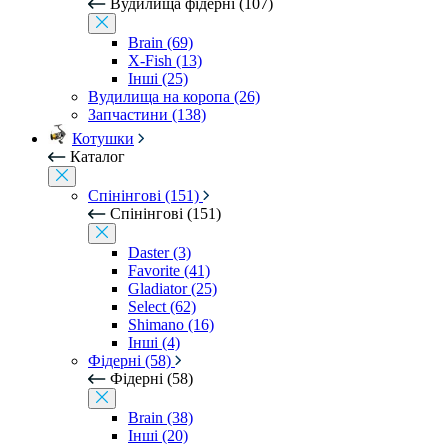
Вудилища фідерні (107)
Brain (69)
X-Fish (13)
Інші (25)
Вудилища на коропа (26)
Запчастини (138)
Котушки
Каталог
Спінінгові (151)
Спінінгові (151)
Daster (3)
Favorite (41)
Gladiator (25)
Select (62)
Shimano (16)
Інші (4)
Фідерні (58)
Фідерні (58)
Brain (38)
Інші (20)