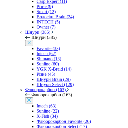
Carp Expert (11)
Різне (9)
Smart (12)
Волосінь Brain (24)
INTECH (5)
Owner (7)
Шнури (385)
Шнури (385)
Favorite (33)
Intech (62)
Shimano (13)
Sunline (60)
YGK X-Braid (14)
Різне (45)
Шнури Brain (29)
Шнури Select (129)
Флюорокарбон (163)
Флюорокарбон (163)
Intech (63)
Sunline (22)
X-Fish (34)
Флюорокарбон Favorite (26)
Флюорокарбон Select (17)