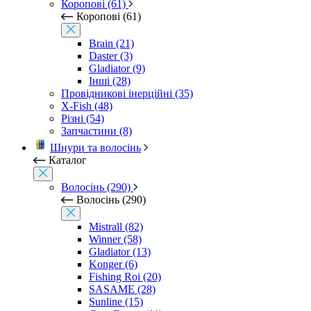
Коропові (61)
Коропові (61)
Brain (21)
Daster (3)
Gladiator (9)
Інші (28)
Провідникові інерційні (35)
X-Fish (48)
Різні (54)
Запчастини (8)
Шнури та волосінь
Каталог
Волосінь (290)
Волосінь (290)
Mistrall (82)
Winner (58)
Gladiator (13)
Konger (6)
Fishing Roi (20)
SASAME (28)
Sunline (15)