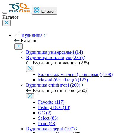
Каталог
Каталог
Вудилища
Каталог
Вудилища універсальні (14)
Вудилища поплавцеві (235)
Вудилища поплавцеві (235)
Болонські, матчеві (з кільцями) (108)
Махові (без кілець) (127)
Вудилища спінінгові (260)
Вудилища спінінгові (260)
Favorite (117)
Fishing ROI (13)
GC (2)
Select (83)
Різні (43)
Вудилища фідерні (107)