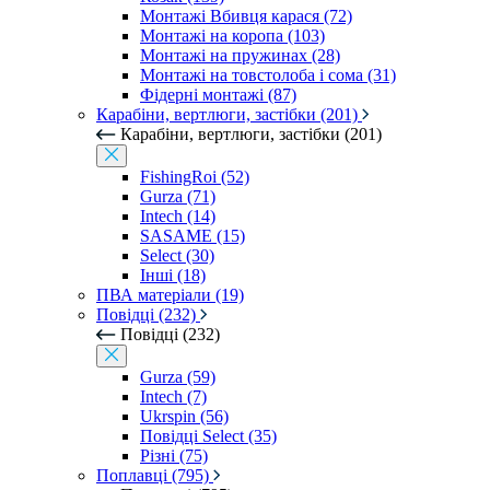
Монтажі Вбивця карася (72)
Монтажі на коропа (103)
Монтажі на пружинах (28)
Монтажі на товстолоба і сома (31)
Фідерні монтажі (87)
Карабіни, вертлюги, застібки (201)
Карабіни, вертлюги, застібки (201)
FishingRoi (52)
Gurza (71)
Intech (14)
SASAME (15)
Select (30)
Інші (18)
ПВА матеріали (19)
Повідці (232)
Повідці (232)
Gurza (59)
Intech (7)
Ukrspin (56)
Повідці Select (35)
Різні (75)
Поплавці (795)