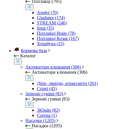
Поплавці (795)
Angler (70)
Gladiator (174)
STREAM (246)
Інші (35)
Поплавці Brain (78)
Поплавці Козак (167)
Херабуна (25)
Кормова база
Каталог
Активатори клювання (306)
Активатори клювання (306)
Діпи, ліквіди, атрактанти (261)
Спреї (45)
Зернові суміші (83)
Зернові суміші (83)
3Kbaits (82)
Corona (1)
Насадки (1205)
Насадки (1205)