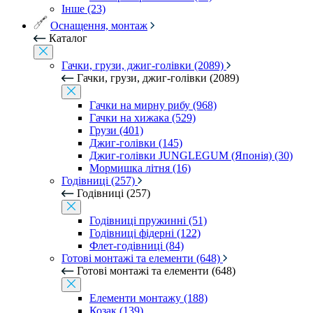
Інше (23)
Оснащення, монтаж
Каталог
Гачки, грузи, джиг-голівки (2089)
Гачки, грузи, джиг-голівки (2089)
Гачки на мирну рибу (968)
Гачки на хижака (529)
Грузи (401)
Джиг-голівки (145)
Джиг-голівки JUNGLEGUM (Японія) (30)
Мормишка літня (16)
Годівниці (257)
Годівниці (257)
Годівниці пружинні (51)
Годівниці фідерні (122)
Флет-годівниці (84)
Готові монтажі та елементи (648)
Готові монтажі та елементи (648)
Елементи монтажу (188)
Козак (139)