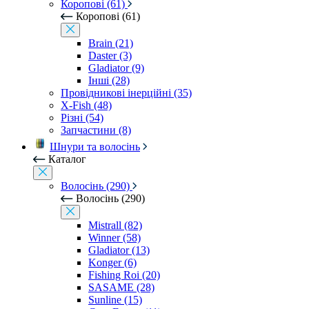
Коропові (61)
Коропові (61)
Brain (21)
Daster (3)
Gladiator (9)
Інші (28)
Провідникові інерційні (35)
X-Fish (48)
Різні (54)
Запчастини (8)
Шнури та волосінь
Каталог
Волосінь (290)
Волосінь (290)
Mistrall (82)
Winner (58)
Gladiator (13)
Konger (6)
Fishing Roi (20)
SASAME (28)
Sunline (15)