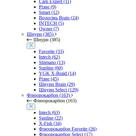
Carp Expert (11)
Різне (9)
Smart (12)
Волосінь Brain (24)
INTECH (5)
Owner (7)
Шнури (385)
Шнури (385)
Favorite (33)
Intech (62)
Shimano (13)
Sunline (60)
YGK X-Braid (14)
Різне (45)
Шнури Brain (29)
Шнури Select (129)
Флюорокарбон (163)
Флюорокарбон (163)
Intech (63)
Sunline (22)
X-Fish (34)
Флюорокарбон Favorite (26)
Флюорокарбон Select (17)