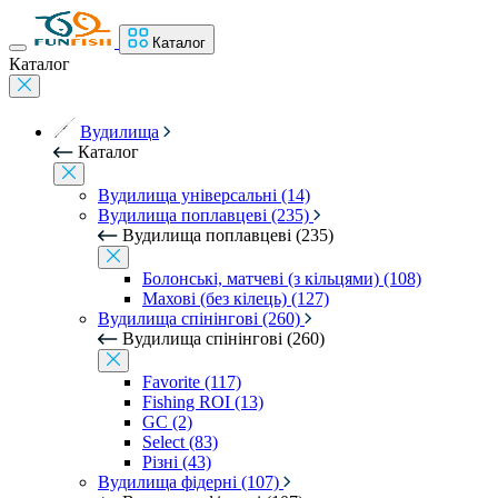
Каталог
Каталог
Вудилища
Каталог
Вудилища універсальні (14)
Вудилища поплавцеві (235)
Вудилища поплавцеві (235)
Болонські, матчеві (з кільцями) (108)
Махові (без кілець) (127)
Вудилища спінінгові (260)
Вудилища спінінгові (260)
Favorite (117)
Fishing ROI (13)
GC (2)
Select (83)
Різні (43)
Вудилища фідерні (107)