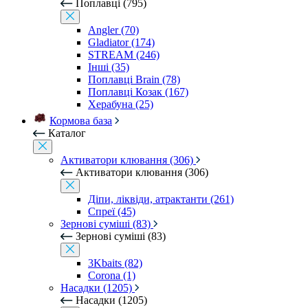
Поплавці (795)
Angler (70)
Gladiator (174)
STREAM (246)
Інші (35)
Поплавці Brain (78)
Поплавці Козак (167)
Херабуна (25)
Кормова база
Каталог
Активатори клювання (306)
Активатори клювання (306)
Діпи, ліквіди, атрактанти (261)
Спреї (45)
Зернові суміші (83)
Зернові суміші (83)
3Kbaits (82)
Corona (1)
Насадки (1205)
Насадки (1205)