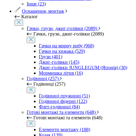
Інше (23)
Оснащення, монтаж
Каталог
Гачки, грузи, джиг-голівки (2089)
Гачки, грузи, джиг-голівки (2089)
Гачки на мирну рибу (968)
Гачки на хижака (529)
Грузи (401)
Джиг-голівки (145)
Джиг-голівки JUNGLEGUM (Японія) (30)
Мормишка літня (16)
Годівниці (257)
Годівниці (257)
Годівниці пружинні (51)
Годівниці фідерні (122)
Флет-годівниці (84)
Готові монтажі та елементи (648)
Готові монтажі та елементи (648)
Елементи монтажу (188)
Козак (139)