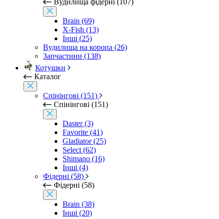
Вудилища фідерні (107)
Brain (69)
X-Fish (13)
Інші (25)
Вудилища на коропа (26)
Запчастини (138)
Котушки
Каталог
Спінінгові (151)
Спінінгові (151)
Daster (3)
Favorite (41)
Gladiator (25)
Select (62)
Shimano (16)
Інші (4)
Фідерні (58)
Фідерні (58)
Brain (38)
Інші (20)