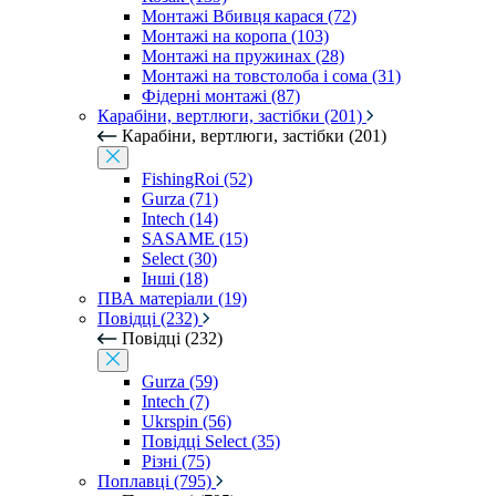
Монтажі Вбивця карася (72)
Монтажі на коропа (103)
Монтажі на пружинах (28)
Монтажі на товстолоба і сома (31)
Фідерні монтажі (87)
Карабіни, вертлюги, застібки (201)
Карабіни, вертлюги, застібки (201)
FishingRoi (52)
Gurza (71)
Intech (14)
SASAME (15)
Select (30)
Інші (18)
ПВА матеріали (19)
Повідці (232)
Повідці (232)
Gurza (59)
Intech (7)
Ukrspin (56)
Повідці Select (35)
Різні (75)
Поплавці (795)