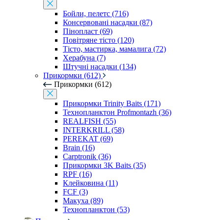
Бойли, пелетс (716)
Консервовані насадки (87)
Пінопласт (69)
Повітряне тісто (120)
Тісто, мастирка, мамалига (72)
Херабуна (7)
Штучні насадки (134)
Прикормки (612)
Прикормки (612)
Прикормки Trinity Baits (171)
Технопланктон Profmontazh (36)
REALFISH (55)
INTERKRILL (58)
PEREKAT (69)
Brain (16)
Carptronik (36)
Прикормки 3K Baits (35)
RPF (16)
Клейковина (11)
FCF (3)
Макуха (89)
Технопланктон (53)