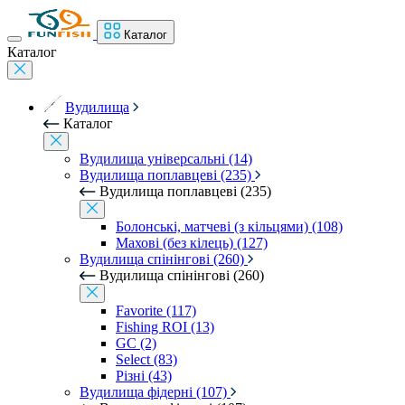
Каталог
Каталог
Вудилища
Каталог
Вудилища універсальні (14)
Вудилища поплавцеві (235)
Вудилища поплавцеві (235)
Болонські, матчеві (з кільцями) (108)
Махові (без кілець) (127)
Вудилища спінінгові (260)
Вудилища спінінгові (260)
Favorite (117)
Fishing ROI (13)
GC (2)
Select (83)
Різні (43)
Вудилища фідерні (107)