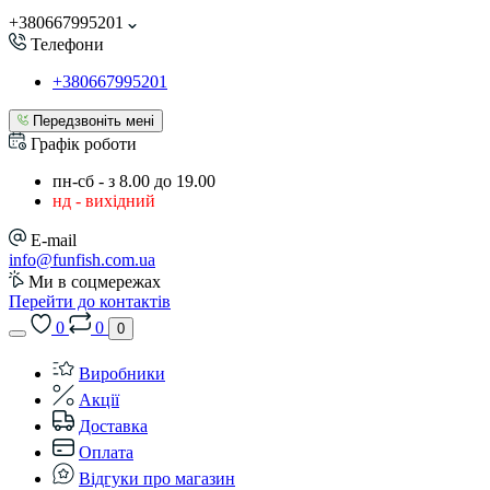
+380667995201
Телефони
+380667995201
Передзвоніть мені
Графік роботи
пн-сб - з 8.00 до 19.00
нд - вихідний
E-mail
info@funfish.com.ua
Ми в соцмережах
Перейти до контактів
0
0
0
Виробники
Акції
Доставка
Оплата
Відгуки про магазин