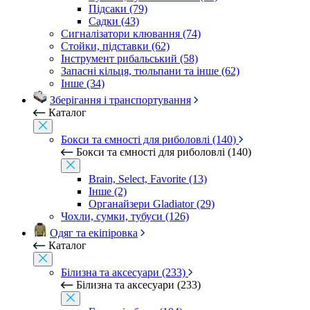
Підсаки (79)
Садки (43)
Сигналізатори клювання (74)
Стойки, підставки (62)
Інструмент рибальський (58)
Запасні кільця, тюльпани та інше (62)
Інше (34)
Зберігання і транспортування
Каталог
Бокси та ємності для риболовлі (140)
Бокси та ємності для риболовлі (140)
Brain, Select, Favorite (13)
Інше (2)
Органайзери Gladiator (29)
Чохли, сумки, тубуси (126)
Одяг та екіпіровка
Каталог
Білизна та аксесуари (233)
Білизна та аксесуари (233)