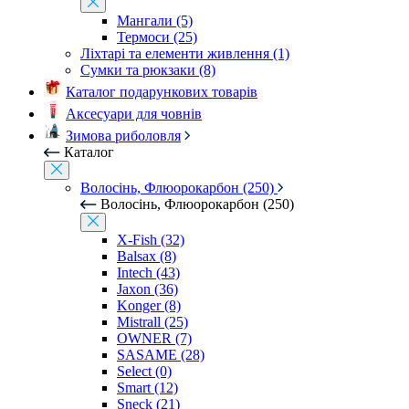
Мангали (5)
Термоси (25)
Ліхтарі та елементи живлення (1)
Сумки та рюкзаки (8)
Каталог подарункових товарів
Аксесуари для човнів
Зимова риболовля
Каталог
Волосінь, Флюорокарбон (250)
Волосінь, Флюорокарбон (250)
X-Fish (32)
Balsax (8)
Intech (43)
Jaxon (36)
Konger (8)
Mistrall (25)
OWNER (7)
SASAME (28)
Select (0)
Smart (12)
Sneck (21)