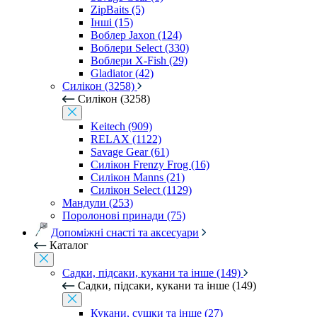
ZipBaits (5)
Інші (15)
Воблер Jaxon (124)
Воблери Select (330)
Воблери X-Fish (29)
Gladiator (42)
Силікон (3258)
Силікон (3258)
Keitech (909)
RELAX (1122)
Savage Gear (61)
Силікон Frenzy Frog (16)
Силікон Manns (21)
Силікон Select (1129)
Мандули (253)
Поролонові принади (75)
Допоміжні снасті та аксесуари
Каталог
Садки, підсаки, кукани та інше (149)
Садки, підсаки, кукани та інше (149)
Кукани, сушки та інше (27)