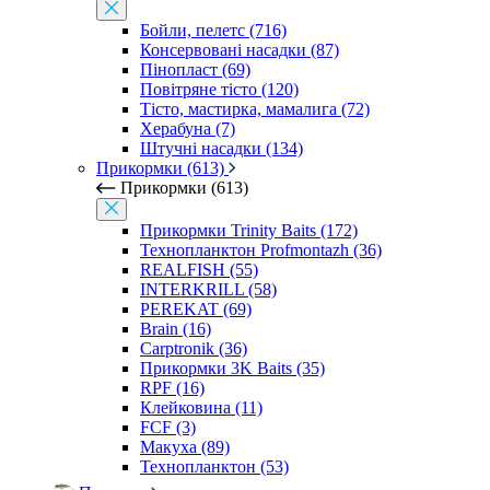
Бойли, пелетс (716)
Консервовані насадки (87)
Пінопласт (69)
Повітряне тісто (120)
Тісто, мастирка, мамалига (72)
Херабуна (7)
Штучні насадки (134)
Прикормки (613)
Прикормки (613)
Прикормки Trinity Baits (172)
Технопланктон Profmontazh (36)
REALFISH (55)
INTERKRILL (58)
PEREKAT (69)
Brain (16)
Carptronik (36)
Прикормки 3K Baits (35)
RPF (16)
Клейковина (11)
FCF (3)
Макуха (89)
Технопланктон (53)