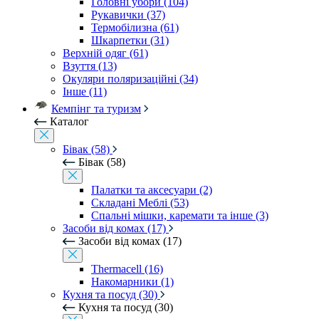
Головні убори (104)
Рукавички (37)
Термобілизна (61)
Шкарпетки (31)
Верхній одяг (61)
Взуття (13)
Окуляри поляризаційні (34)
Інше (11)
Кемпінг та туризм
Каталог
Бівак (58)
Бівак (58)
Палатки та аксесуари (2)
Складані Меблі (53)
Спальні мішки, каремати та інше (3)
Засоби від комах (17)
Засоби від комах (17)
Thermacell (16)
Накомарники (1)
Кухня та посуд (30)
Кухня та посуд (30)