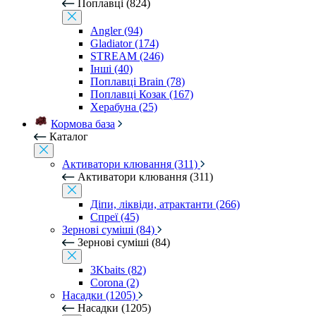
Поплавці (824)
Angler (94)
Gladiator (174)
STREAM (246)
Інші (40)
Поплавці Brain (78)
Поплавці Козак (167)
Херабуна (25)
Кормова база
Каталог
Активатори клювання (311)
Активатори клювання (311)
Діпи, ліквіди, атрактанти (266)
Спреї (45)
Зернові суміші (84)
Зернові суміші (84)
3Kbaits (82)
Corona (2)
Насадки (1205)
Насадки (1205)