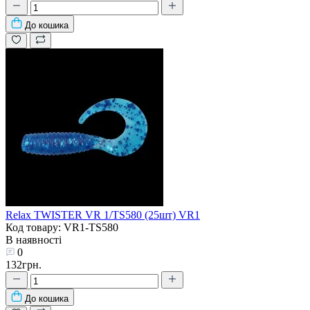
До кошика
Relax TWISTER VR 1/TS580 (25шт) VR1
Код товару: VR1-TS580
В наявності
0
132грн.
До кошика