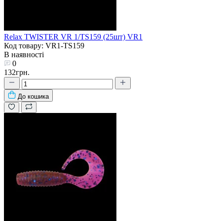
Relax TWISTER VR 1/TS159 (25шт) VR1
Код товару: VR1-TS159
В наявності
0
132грн.
До кошика