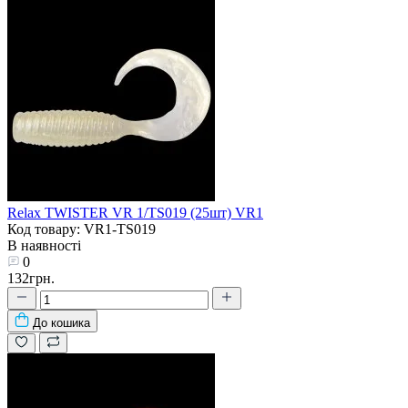
Relax TWISTER VR 1/TS019 (25шт) VR1
Код товару: VR1-TS019
В наявності
0
132грн.
До кошика