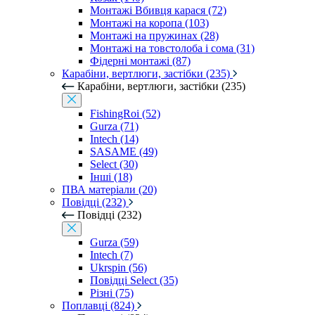
Монтажі Вбивця карася (72)
Монтажі на коропа (103)
Монтажі на пружинах (28)
Монтажі на товстолоба і сома (31)
Фідерні монтажі (87)
Карабіни, вертлюги, застібки (235)
Карабіни, вертлюги, застібки (235)
FishingRoi (52)
Gurza (71)
Intech (14)
SASAME (49)
Select (30)
Інші (18)
ПВА матеріали (20)
Повідці (232)
Повідці (232)
Gurza (59)
Intech (7)
Ukrspin (56)
Повідці Select (35)
Різні (75)
Поплавці (824)