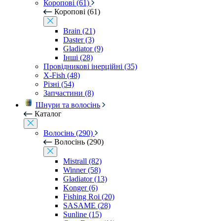
Коропові (61)
Коропові (61)
Brain (21)
Daster (3)
Gladiator (9)
Інші (28)
Провідникові інерційні (35)
X-Fish (48)
Різні (54)
Запчастини (8)
Шнури та волосінь
Каталог
Волосінь (290)
Волосінь (290)
Mistrall (82)
Winner (58)
Gladiator (13)
Konger (6)
Fishing Roi (20)
SASAME (28)
Sunline (15)