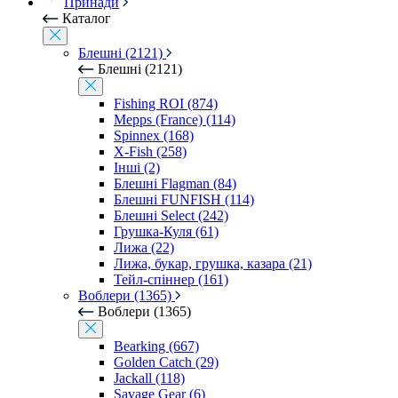
Принади
Каталог
Блешні (2121)
Блешні (2121)
Fishing ROI (874)
Mepps (France) (114)
Spinnex (168)
X-Fish (258)
Інші (2)
Блешні Flagman (84)
Блешні FUNFISH (114)
Блешні Select (242)
Грушка-Куля (61)
Лижа (22)
Лижа, букар, грушка, казара (21)
Тейл-спіннер (161)
Воблери (1365)
Воблери (1365)
Bearking (667)
Golden Catch (29)
Jackall (118)
Savage Gear (6)