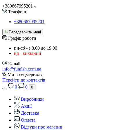
+380667995201
Телефони
+380667995201
Передзвоніть мені
Графік роботи
пн-сб - з 8.00 до 19.00
нд - вихідний
E-mail
info@funfish.com.ua
Ми в соцмережах
Перейти до контактів
0
0
0
Виробники
Акції
Доставка
Оплата
Відгуки про магазин