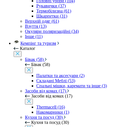
Головні убори (104)
Рукавички (37)
Термобілизна (61)
Шкарпетки (31)
Верхній одяг (61)
Взуття (13)
Окуляри поляризаційні (34)
Інше (11)
Кемпінг та туризм
Каталог
Бівак (58)
Бівак (58)
Палатки та аксесуари (2)
Складані Меблі (53)
Спальні мішки, каремати та інше (3)
Засоби від комах (17)
Засоби від комах (17)
Thermacell (16)
Накомарники (1)
Кухня та посуд (30)
Кухня та посуд (30)