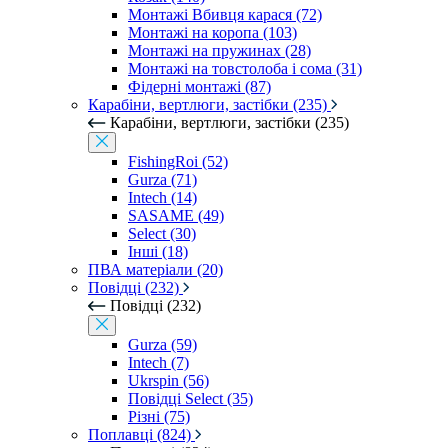
Монтажі Вбивця карася (72)
Монтажі на коропа (103)
Монтажі на пружинах (28)
Монтажі на товстолоба і сома (31)
Фідерні монтажі (87)
Карабіни, вертлюги, застібки (235)
Карабіни, вертлюги, застібки (235)
FishingRoi (52)
Gurza (71)
Intech (14)
SASAME (49)
Select (30)
Інші (18)
ПВА матеріали (20)
Повідці (232)
Повідці (232)
Gurza (59)
Intech (7)
Ukrspin (56)
Повідці Select (35)
Різні (75)
Поплавці (824)