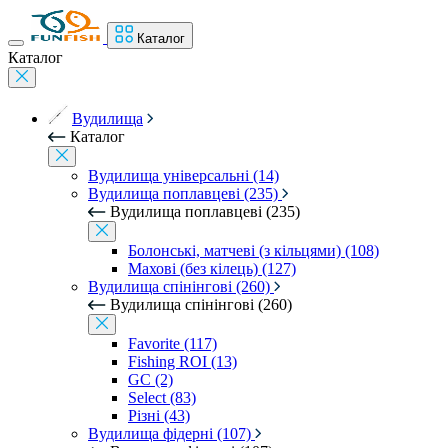
Каталог
Каталог
Вудилища
Каталог
Вудилища універсальні (14)
Вудилища поплавцеві (235)
Вудилища поплавцеві (235)
Болонські, матчеві (з кільцями) (108)
Махові (без кілець) (127)
Вудилища спінінгові (260)
Вудилища спінінгові (260)
Favorite (117)
Fishing ROI (13)
GC (2)
Select (83)
Різні (43)
Вудилища фідерні (107)