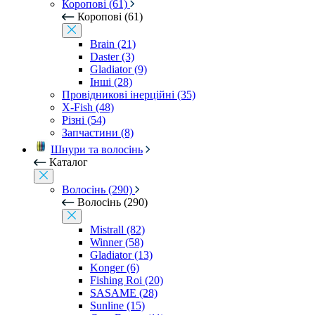
Коропові (61)
Коропові (61)
Brain (21)
Daster (3)
Gladiator (9)
Інші (28)
Провідникові інерційні (35)
X-Fish (48)
Різні (54)
Запчастини (8)
Шнури та волосінь
Каталог
Волосінь (290)
Волосінь (290)
Mistrall (82)
Winner (58)
Gladiator (13)
Konger (6)
Fishing Roi (20)
SASAME (28)
Sunline (15)