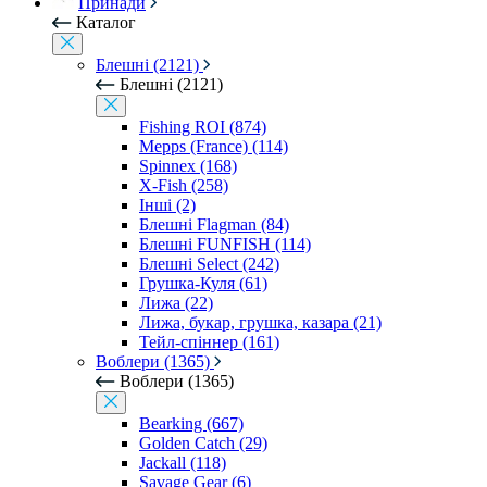
Принади
Каталог
Блешні (2121)
Блешні (2121)
Fishing ROI (874)
Mepps (France) (114)
Spinnex (168)
X-Fish (258)
Інші (2)
Блешні Flagman (84)
Блешні FUNFISH (114)
Блешні Select (242)
Грушка-Куля (61)
Лижа (22)
Лижа, букар, грушка, казара (21)
Тейл-спіннер (161)
Воблери (1365)
Воблери (1365)
Bearking (667)
Golden Catch (29)
Jackall (118)
Savage Gear (6)