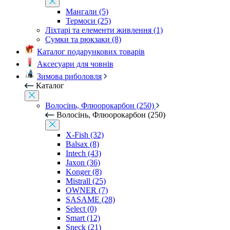
Мангали (5)
Термоси (25)
Ліхтарі та елементи живлення (1)
Сумки та рюкзаки (8)
Каталог подарункових товарів
Аксесуари для човнів
Зимова риболовля
Каталог
Волосінь, Флюорокарбон (250)
Волосінь, Флюорокарбон (250)
X-Fish (32)
Balsax (8)
Intech (43)
Jaxon (36)
Konger (8)
Mistrall (25)
OWNER (7)
SASAME (28)
Select (0)
Smart (12)
Sneck (21)