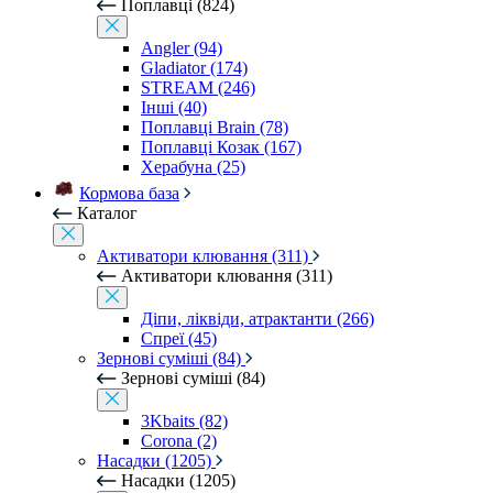
Поплавці (824)
Angler (94)
Gladiator (174)
STREAM (246)
Інші (40)
Поплавці Brain (78)
Поплавці Козак (167)
Херабуна (25)
Кормова база
Каталог
Активатори клювання (311)
Активатори клювання (311)
Діпи, ліквіди, атрактанти (266)
Спреї (45)
Зернові суміші (84)
Зернові суміші (84)
3Kbaits (82)
Corona (2)
Насадки (1205)
Насадки (1205)