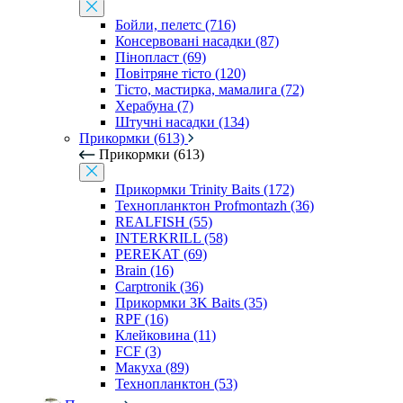
Бойли, пелетс (716)
Консервовані насадки (87)
Пінопласт (69)
Повітряне тісто (120)
Тісто, мастирка, мамалига (72)
Херабуна (7)
Штучні насадки (134)
Прикормки (613)
Прикормки (613)
Прикормки Trinity Baits (172)
Технопланктон Profmontazh (36)
REALFISH (55)
INTERKRILL (58)
PEREKAT (69)
Brain (16)
Carptronik (36)
Прикормки 3K Baits (35)
RPF (16)
Клейковина (11)
FCF (3)
Макуха (89)
Технопланктон (53)