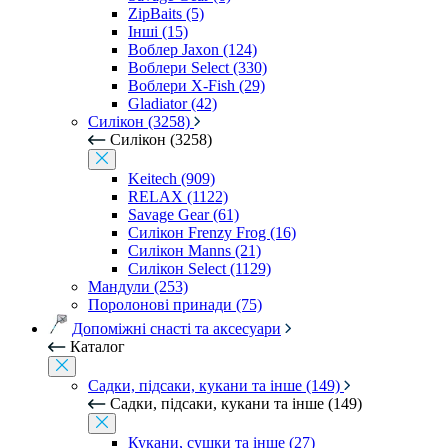
ZipBaits (5)
Інші (15)
Воблер Jaxon (124)
Воблери Select (330)
Воблери X-Fish (29)
Gladiator (42)
Силікон (3258)
Силікон (3258)
Keitech (909)
RELAX (1122)
Savage Gear (61)
Силікон Frenzy Frog (16)
Силікон Manns (21)
Силікон Select (1129)
Мандули (253)
Поролонові принади (75)
Допоміжні снасті та аксесуари
Каталог
Садки, підсаки, кукани та інше (149)
Садки, підсаки, кукани та інше (149)
Кукани, сушки та інше (27)