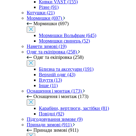
Кивки VAST (155)
Різне (91)
Котушки (21)
Мормишки (697)
Мормишки (697)
Мормишки Вольфрам (645)
Мормишки свинець (52)
Намети зимові (19)
Одяг та екіпіровка (258)
Одяг та екіпіровка (258)
Білизна та аксесуари (191)
Верхній одяг (43)
Взуття (13)
Інше (11)
Оснащення і монтаж (173)
Оснащення і монтаж (173)
Карабіни, вертлюги, застібки (81)
Повідці (92)
Підгодовування зимове (9)
Принади зимові (911)
Принади зимові (911)