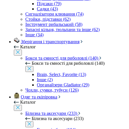
Підсаки (79)
Садки (43)
Сигналізатори клювання (74)
Стойки, підставки (62)
Інструмент рибальський (58)
Запасні кільця, тюльпани та інше (62)
Інше (34)
Зберігання і транспортування
Каталог
Бокси та ємності для риболовлі (140)
Бокси та ємності для риболовлі (140)
Brain, Select, Favorite (13)
Інше (2)
Органайзери Gladiator (29)
Чохли, сумки, тубуси (126)
Одяг та екіпіровка
Каталог
Білизна та аксесуари (233)
Білизна та аксесуари (233)