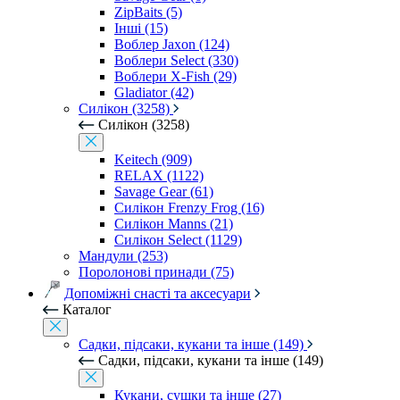
ZipBaits (5)
Інші (15)
Воблер Jaxon (124)
Воблери Select (330)
Воблери X-Fish (29)
Gladiator (42)
Силікон (3258)
Силікон (3258)
Keitech (909)
RELAX (1122)
Savage Gear (61)
Силікон Frenzy Frog (16)
Силікон Manns (21)
Силікон Select (1129)
Мандули (253)
Поролонові принади (75)
Допоміжні снасті та аксесуари
Каталог
Садки, підсаки, кукани та інше (149)
Садки, підсаки, кукани та інше (149)
Кукани, сушки та інше (27)