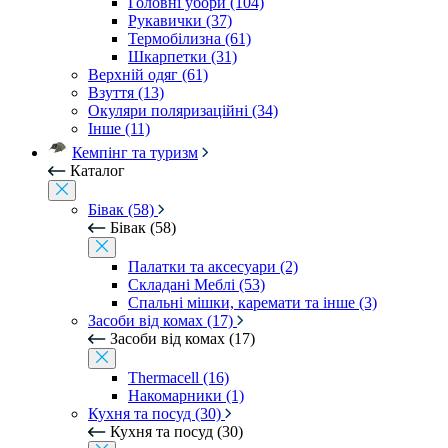
Головні убори (104)
Рукавички (37)
Термобілизна (61)
Шкарпетки (31)
Верхній одяг (61)
Взуття (13)
Окуляри поляризаційні (34)
Інше (11)
Кемпінг та туризм
Каталог
Бівак (58)
Бівак (58)
Палатки та аксесуари (2)
Складані Меблі (53)
Спальні мішки, каремати та інше (3)
Засоби від комах (17)
Засоби від комах (17)
Thermacell (16)
Накомарники (1)
Кухня та посуд (30)
Кухня та посуд (30)