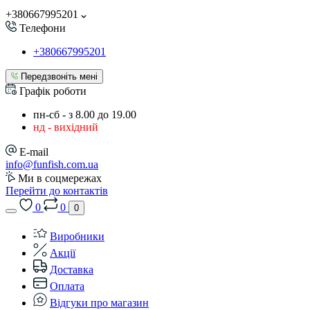
+380667995201
Телефони
+380667995201
Передзвоніть мені
Графік роботи
пн-сб - з 8.00 до 19.00
нд - вихідний
E-mail
info@funfish.com.ua
Ми в соцмережах
Перейти до контактів
0
0
0
Виробники
Акції
Доставка
Оплата
Відгуки про магазин