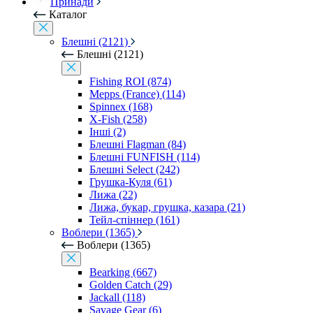
Принади
Каталог
Блешні (2121)
Блешні (2121)
Fishing ROI (874)
Mepps (France) (114)
Spinnex (168)
X-Fish (258)
Інші (2)
Блешні Flagman (84)
Блешні FUNFISH (114)
Блешні Select (242)
Грушка-Куля (61)
Лижа (22)
Лижа, букар, грушка, казара (21)
Тейл-спіннер (161)
Воблери (1365)
Воблери (1365)
Bearking (667)
Golden Catch (29)
Jackall (118)
Savage Gear (6)