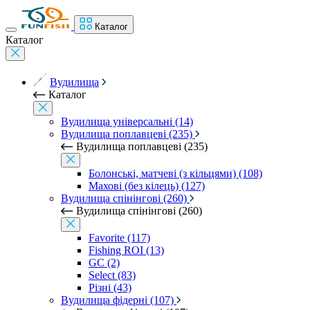
Каталог
Каталог
Вудилища
Каталог
Вудилища універсальні (14)
Вудилища поплавцеві (235)
Вудилища поплавцеві (235)
Болонські, матчеві (з кільцями) (108)
Махові (без кілець) (127)
Вудилища спінінгові (260)
Вудилища спінінгові (260)
Favorite (117)
Fishing ROI (13)
GC (2)
Select (83)
Різні (43)
Вудилища фідерні (107)