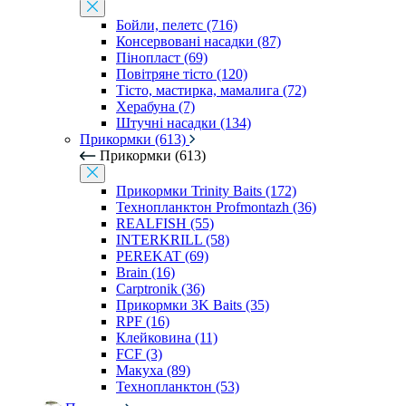
Бойли, пелетс (716)
Консервовані насадки (87)
Пінопласт (69)
Повітряне тісто (120)
Тісто, мастирка, мамалига (72)
Херабуна (7)
Штучні насадки (134)
Прикормки (613)
Прикормки (613)
Прикормки Trinity Baits (172)
Технопланктон Profmontazh (36)
REALFISH (55)
INTERKRILL (58)
PEREKAT (69)
Brain (16)
Carptronik (36)
Прикормки 3K Baits (35)
RPF (16)
Клейковина (11)
FCF (3)
Макуха (89)
Технопланктон (53)