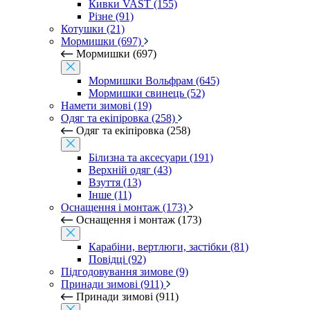
Кивки VAST (155)
Різне (91)
Котушки (21)
Мормишки (697)
Мормишки (697)
Мормишки Вольфрам (645)
Мормишки свинець (52)
Намети зимові (19)
Одяг та екіпіровка (258)
Одяг та екіпіровка (258)
Білизна та аксесуари (191)
Верхній одяг (43)
Взуття (13)
Інше (11)
Оснащення і монтаж (173)
Оснащення і монтаж (173)
Карабіни, вертлюги, застібки (81)
Повідці (92)
Підгодовування зимове (9)
Принади зимові (911)
Принади зимові (911)