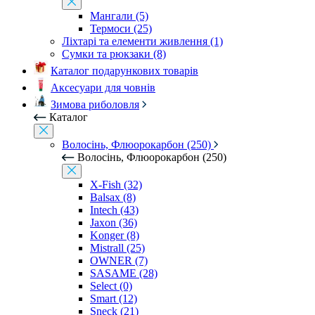
Мангали (5)
Термоси (25)
Ліхтарі та елементи живлення (1)
Сумки та рюкзаки (8)
Каталог подарункових товарів
Аксесуари для човнів
Зимова риболовля
Каталог
Волосінь, Флюорокарбон (250)
Волосінь, Флюорокарбон (250)
X-Fish (32)
Balsax (8)
Intech (43)
Jaxon (36)
Konger (8)
Mistrall (25)
OWNER (7)
SASAME (28)
Select (0)
Smart (12)
Sneck (21)