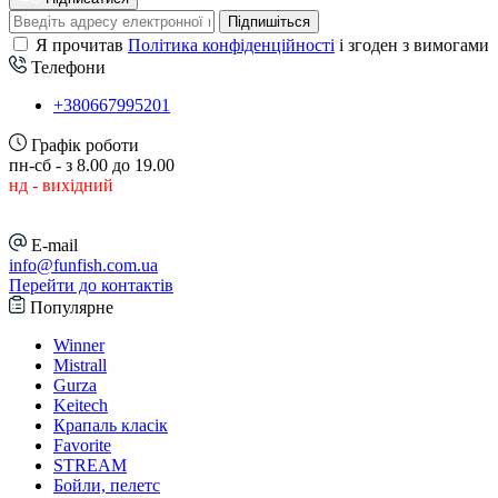
Підпишіться
Я прочитав
Політика конфіденційності
і згоден з вимогами
Телефони
+380667995201
Графік роботи
пн-сб - з 8.00 до 19.00
нд - вихідний
E-mail
info@funfish.com.ua
Перейти до контактів
Популярне
Winner
Mistrall
Gurza
Keitech
Крапаль класік
Favorite
STREAM
Бойли, пелетс