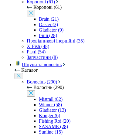
Коропові (61)
Коропові (61)
Brain (21)
Daster (3)
Gladiator (9)
Інші (28)
Провідникові інерційні (35)
X-Fish (48)
Різні (54)
Запчастини (8)
Шнури та волосінь
Каталог
Волосінь (290)
Волосінь (290)
Mistrall (82)
Winner (58)
Gladiator (13)
Konger (6)
Fishing Roi (20)
SASAME (28)
Sunline (15)