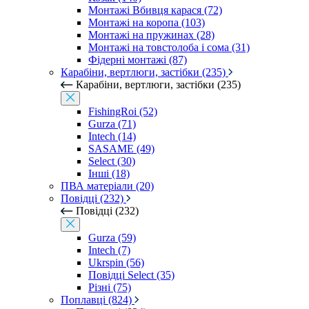
Монтажі Вбивця карася (72)
Монтажі на коропа (103)
Монтажі на пружинах (28)
Монтажі на товстолоба і сома (31)
Фідерні монтажі (87)
Карабіни, вертлюги, застібки (235)
Карабіни, вертлюги, застібки (235)
FishingRoi (52)
Gurza (71)
Intech (14)
SASAME (49)
Select (30)
Інші (18)
ПВА матеріали (20)
Повідці (232)
Повідці (232)
Gurza (59)
Intech (7)
Ukrspin (56)
Повідці Select (35)
Різні (75)
Поплавці (824)