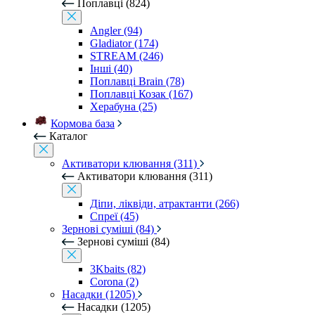
Поплавці (824)
Angler (94)
Gladiator (174)
STREAM (246)
Інші (40)
Поплавці Brain (78)
Поплавці Козак (167)
Херабуна (25)
Кормова база
Каталог
Активатори клювання (311)
Активатори клювання (311)
Діпи, ліквіди, атрактанти (266)
Спреї (45)
Зернові суміші (84)
Зернові суміші (84)
3Kbaits (82)
Corona (2)
Насадки (1205)
Насадки (1205)