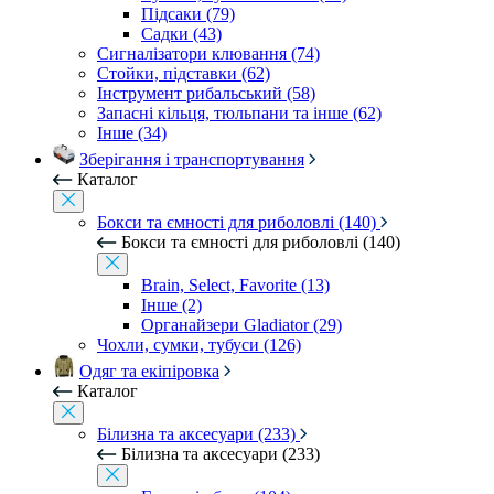
Підсаки (79)
Садки (43)
Сигналізатори клювання (74)
Стойки, підставки (62)
Інструмент рибальський (58)
Запасні кільця, тюльпани та інше (62)
Інше (34)
Зберігання і транспортування
Каталог
Бокси та ємності для риболовлі (140)
Бокси та ємності для риболовлі (140)
Brain, Select, Favorite (13)
Інше (2)
Органайзери Gladiator (29)
Чохли, сумки, тубуси (126)
Одяг та екіпіровка
Каталог
Білизна та аксесуари (233)
Білизна та аксесуари (233)