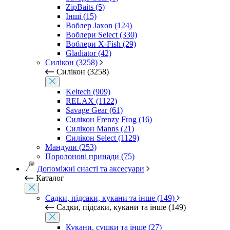
ZipBaits (5)
Інші (15)
Воблер Jaxon (124)
Воблери Select (330)
Воблери X-Fish (29)
Gladiator (42)
Силікон (3258)
Силікон (3258)
Keitech (909)
RELAX (1122)
Savage Gear (61)
Силікон Frenzy Frog (16)
Силікон Manns (21)
Силікон Select (1129)
Мандули (253)
Поролонові принади (75)
Допоміжні снасті та аксесуари
Каталог
Садки, підсаки, кукани та інше (149)
Садки, підсаки, кукани та інше (149)
Кукани, сушки та інше (27)