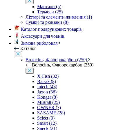
Мангали (5)
Термоси (25)
Ліхтарі та елементи живлення (1)
Сумки та рюкзаки (8)
Каталог подарункових товарів
Аксесуари для човнів
Зимова риболовля
Каталог
Волосінь, Флюорокарбон (250)
Волосінь, Флюорокарбон (250)
X-Fish (32)
Balsax (8)
Intech (43)
Jaxon (36)
Konger (8)
Mistrall (25)
OWNER (7)
SASAME (28)
Select (0)
Smart (12)
Sneck (21)