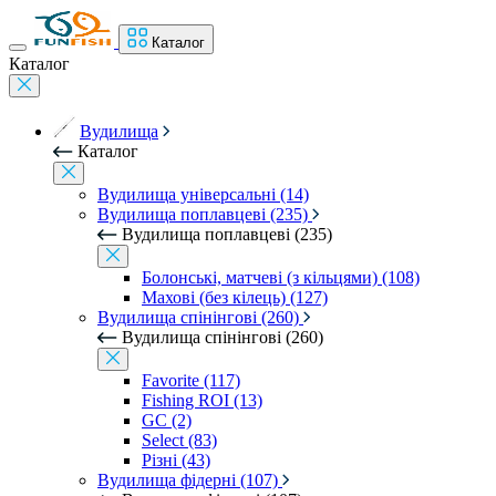
Каталог
Каталог
Вудилища
Каталог
Вудилища універсальні (14)
Вудилища поплавцеві (235)
Вудилища поплавцеві (235)
Болонські, матчеві (з кільцями) (108)
Махові (без кілець) (127)
Вудилища спінінгові (260)
Вудилища спінінгові (260)
Favorite (117)
Fishing ROI (13)
GC (2)
Select (83)
Різні (43)
Вудилища фідерні (107)