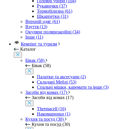
Головні убори (104)
Рукавички (37)
Термобілизна (61)
Шкарпетки (31)
Верхній одяг (61)
Взуття (13)
Окуляри поляризаційні (34)
Інше (11)
Кемпінг та туризм
Каталог
Бівак (58)
Бівак (58)
Палатки та аксесуари (2)
Складані Меблі (53)
Спальні мішки, каремати та інше (3)
Засоби від комах (17)
Засоби від комах (17)
Thermacell (16)
Накомарники (1)
Кухня та посуд (30)
Кухня та посуд (30)