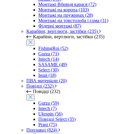
Монтажі Вбивця карася (72)
Монтажі на коропа (103)
Монтажі на пружинах (28)
Монтажі на товстолоба і сома (31)
Фідерні монтажі (87)
Карабіни, вертлюги, застібки (235)
Карабіни, вертлюги, застібки (235)
FishingRoi (52)
Gurza (71)
Intech (14)
SASAME (49)
Select (30)
Інші (18)
ПВА матеріали (20)
Повідці (232)
Повідці (232)
Gurza (59)
Intech (7)
Ukrspin (56)
Повідці Select (35)
Різні (75)
Поплавці (824)