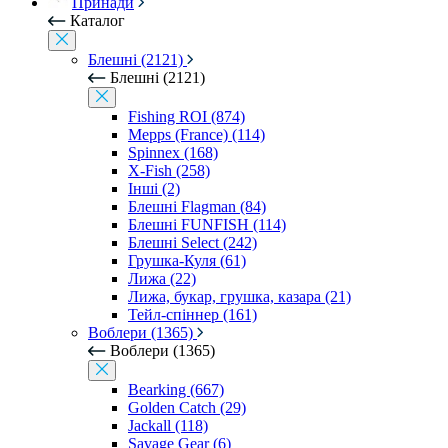
Принади
Каталог
Блешні (2121)
Блешні (2121)
Fishing ROI (874)
Mepps (France) (114)
Spinnex (168)
X-Fish (258)
Інші (2)
Блешні Flagman (84)
Блешні FUNFISH (114)
Блешні Select (242)
Грушка-Куля (61)
Лижа (22)
Лижа, букар, грушка, казара (21)
Тейл-спіннер (161)
Воблери (1365)
Воблери (1365)
Bearking (667)
Golden Catch (29)
Jackall (118)
Savage Gear (6)