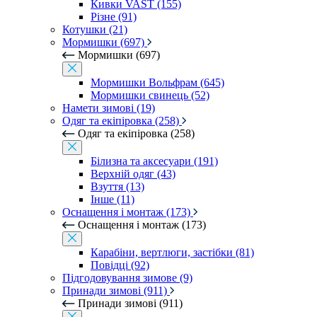
Кивки VAST (155)
Різне (91)
Котушки (21)
Мормишки (697)
Мормишки (697)
Мормишки Вольфрам (645)
Мормишки свинець (52)
Намети зимові (19)
Одяг та екіпіровка (258)
Одяг та екіпіровка (258)
Білизна та аксесуари (191)
Верхній одяг (43)
Взуття (13)
Інше (11)
Оснащення і монтаж (173)
Оснащення і монтаж (173)
Карабіни, вертлюги, застібки (81)
Повідці (92)
Підгодовування зимове (9)
Принади зимові (911)
Принади зимові (911)