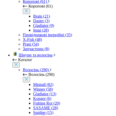
Коропові (61)
Коропові (61)
Brain (21)
Daster (3)
Gladiator (9)
Інші (28)
Провідникові інерційні (35)
X-Fish (48)
Різні (54)
Запчастини (8)
Шнури та волосінь
Каталог
Волосінь (290)
Волосінь (290)
Mistrall (82)
Winner (58)
Gladiator (13)
Konger (6)
Fishing Roi (20)
SASAME (28)
Sunline (15)