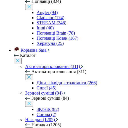
Поплавці (824)
Angler (94)
Gladiator (174)
STREAM (246)
Інші (40)
Поплавці Brain (78)
Поплавці Козак (167)
Херабуна (25)
Кормова база
Каталог
Активатори клювання (311)
Активатори клювання (311)
Діпи, ліквіди, атрактанти (266)
Спреї (45)
Зернові суміші (84)
Зернові суміші (84)
3Kbaits (82)
Corona (2)
Насадки (1205)
Насадки (1205)