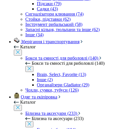
Підсаки (79)
Садки (43)
Сигналізатори клювання (74)
Стойки, підставки (62)
Інструмент рибальський (58)
Запасні кільця, тюльпани та інше (62)
Інше (34)
Зберігання і транспортування
Каталог
Бокси та ємності для риболовлі (140)
Бокси та ємності для риболовлі (140)
Brain, Select, Favorite (13)
Інше (2)
Органайзери Gladiator (29)
Чохли, сумки, тубуси (126)
Одяг та екіпіровка
Каталог
Білизна та аксесуари (233)
Білизна та аксесуари (233)