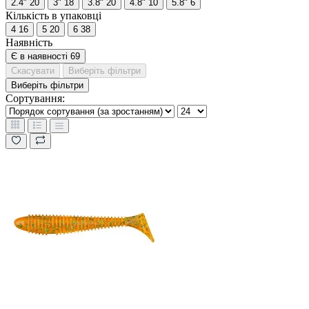
2.4"
20
3"
18
3.8"
20
4.8"
10
5.8"
6
Кількість в упаковці
4
16
5
20
6
38
Наявність
Є в наявності
69
Скасувати
Виберіть фільтри
Виберіть фільтри
Сортування: