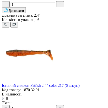
До кошика
Довжина загальна:
2.4"
Кількість в упаковці:
6
Їстівний силікон Fatfish 2,4" color 217 (6 шт/уп)
Код товару: 1870.32.91
В наявності
0
73грн.