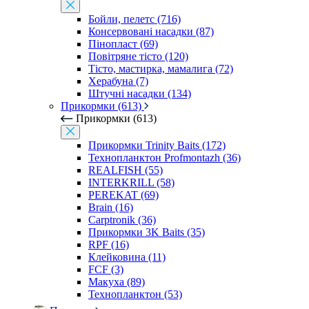
Бойли, пелетс (716)
Консервовані насадки (87)
Пінопласт (69)
Повітряне тісто (120)
Тісто, мастирка, мамалига (72)
Херабуна (7)
Штучні насадки (134)
Прикормки (613)
Прикормки (613)
Прикормки Trinity Baits (172)
Технопланктон Profmontazh (36)
REALFISH (55)
INTERKRILL (58)
PEREKAT (69)
Brain (16)
Carptronik (36)
Прикормки 3K Baits (35)
RPF (16)
Клейковина (11)
FCF (3)
Макуха (89)
Технопланктон (53)