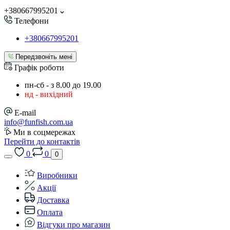
+380667995201
Телефони
+380667995201
Передзвоніть мені
Графік роботи
пн-сб - з 8.00 до 19.00
нд - вихідний
E-mail
info@funfish.com.ua
Ми в соцмережах
Перейти до контактів
0
0
0
Виробники
Акції
Доставка
Оплата
Відгуки про магазин