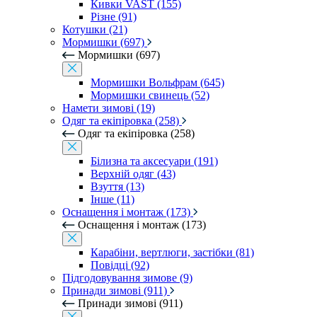
Кивки VAST (155)
Різне (91)
Котушки (21)
Мормишки (697)
Мормишки (697)
Мормишки Вольфрам (645)
Мормишки свинець (52)
Намети зимові (19)
Одяг та екіпіровка (258)
Одяг та екіпіровка (258)
Білизна та аксесуари (191)
Верхній одяг (43)
Взуття (13)
Інше (11)
Оснащення і монтаж (173)
Оснащення і монтаж (173)
Карабіни, вертлюги, застібки (81)
Повідці (92)
Підгодовування зимове (9)
Принади зимові (911)
Принади зимові (911)