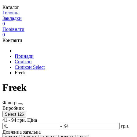
Каталог
Головна
Закладки
0
Порівняти
0
Контакти
Принади
Силікон
Силікон Select
Freek
Freek
Фільтр
Виробник
Select
126
41
-
94
грн.
Ціна
-
грн.
Довжина загальна