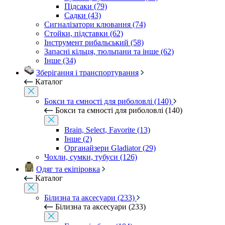
Підсаки (79)
Садки (43)
Сигналізатори клювання (74)
Стойки, підставки (62)
Інструмент рибальський (58)
Запасні кільця, тюльпани та інше (62)
Інше (34)
Зберігання і транспортування
Каталог
Бокси та ємності для риболовлі (140)
Бокси та ємності для риболовлі (140)
Brain, Select, Favorite (13)
Інше (2)
Органайзери Gladiator (29)
Чохли, сумки, тубуси (126)
Одяг та екіпіровка
Каталог
Білизна та аксесуари (233)
Білизна та аксесуари (233)