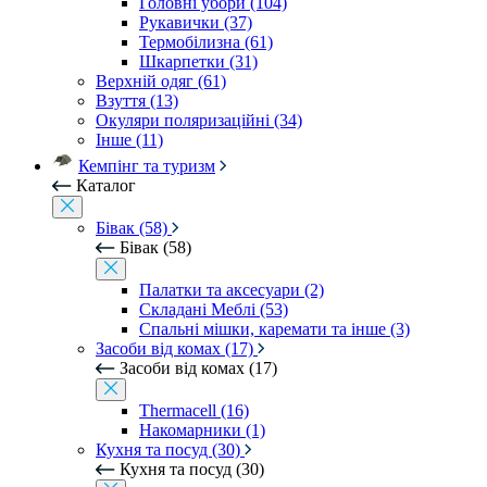
Головні убори (104)
Рукавички (37)
Термобілизна (61)
Шкарпетки (31)
Верхній одяг (61)
Взуття (13)
Окуляри поляризаційні (34)
Інше (11)
Кемпінг та туризм
Каталог
Бівак (58)
Бівак (58)
Палатки та аксесуари (2)
Складані Меблі (53)
Спальні мішки, каремати та інше (3)
Засоби від комах (17)
Засоби від комах (17)
Thermacell (16)
Накомарники (1)
Кухня та посуд (30)
Кухня та посуд (30)