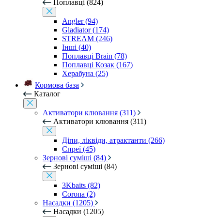
Поплавці (824)
Angler (94)
Gladiator (174)
STREAM (246)
Інші (40)
Поплавці Brain (78)
Поплавці Козак (167)
Херабуна (25)
Кормова база
Каталог
Активатори клювання (311)
Активатори клювання (311)
Діпи, ліквіди, атрактанти (266)
Спреї (45)
Зернові суміші (84)
Зернові суміші (84)
3Kbaits (82)
Corona (2)
Насадки (1205)
Насадки (1205)