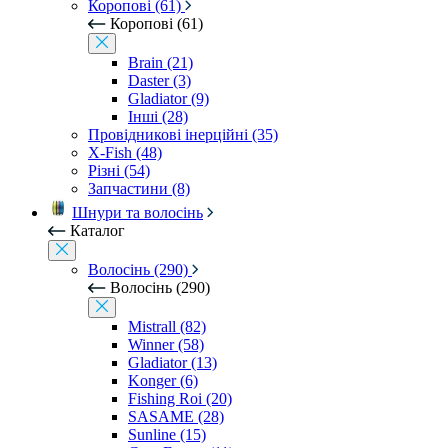
Коропові (61)
Коропові (61)
Brain (21)
Daster (3)
Gladiator (9)
Інші (28)
Провідникові інерційні (35)
X-Fish (48)
Різні (54)
Запчастини (8)
Шнури та волосінь
Каталог
Волосінь (290)
Волосінь (290)
Mistrall (82)
Winner (58)
Gladiator (13)
Konger (6)
Fishing Roi (20)
SASAME (28)
Sunline (15)