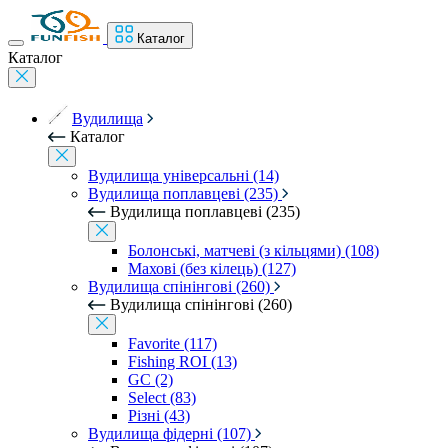
Каталог
Каталог
Вудилища
Каталог
Вудилища універсальні (14)
Вудилища поплавцеві (235)
Вудилища поплавцеві (235)
Болонські, матчеві (з кільцями) (108)
Махові (без кілець) (127)
Вудилища спінінгові (260)
Вудилища спінінгові (260)
Favorite (117)
Fishing ROI (13)
GC (2)
Select (83)
Різні (43)
Вудилища фідерні (107)