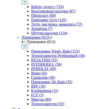
Бойли, пелетс (716)
Консервовані насадки (87)
Пінопласт (69)
Повітряне тісто (120)
Тісто, мастирка, мамалига (72)
Херабуна (7)
Штучні насадки (134)
Прикормки (613)
Прикормки (613)
Прикормки Trinity Baits (172)
Технопланктон Profmontazh (36)
REALFISH (55)
INTERKRILL (58)
PEREKAT (69)
Brain (16)
Carptronik (36)
Прикормки 3K Baits (35)
RPF (16)
Клейковина (11)
FCF (3)
Макуха (89)
Технопланктон (53)