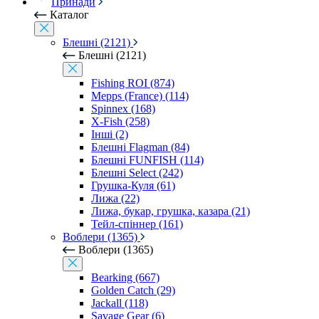
Принади
Каталог
Блешні (2121)
Блешні (2121)
Fishing ROI (874)
Mepps (France) (114)
Spinnex (168)
X-Fish (258)
Інші (2)
Блешні Flagman (84)
Блешні FUNFISH (114)
Блешні Select (242)
Грушка-Куля (61)
Лижа (22)
Лижа, букар, грушка, казара (21)
Тейл-спіннер (161)
Воблери (1365)
Воблери (1365)
Bearking (667)
Golden Catch (29)
Jackall (118)
Savage Gear (6)