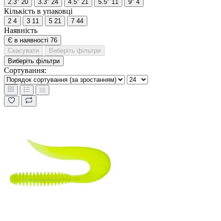
2.3"
20
3.3"
24
4.5"
21
5.5"
11
9"
4
Кількість в упаковці
2
4
3
11
5
21
7
44
Наявність
Є в наявності
76
Скасувати
Виберіть фільтри
Виберіть фільтри
Сортування: