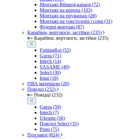
Монтажі Вбивця карася (72)
Монтажі на коропа (103)
Монтажі на пружинах (28)
Монтажі на товстолоба і сома (31)
Фідерні монтажі (87)
Карабіни, вертлюги, застібки (235)
Карабіни, вертлюги, застібки (235)
FishingRoi (52)
Gurza (71)
Intech (14)
SASAME (49)
Select (30)
Інші (18)
ПВА матеріали (20)
Повідці (232)
Повідці (232)
Gurza (59)
Intech (7)
Ukrspin (56)
Повідці Select (35)
Різні (75)
Поплавці (824)