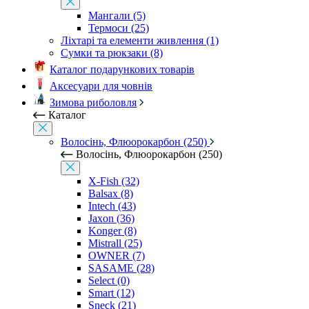
Мангали (5)
Термоси (25)
Ліхтарі та елементи живлення (1)
Сумки та рюкзаки (8)
Каталог подарункових товарів
Аксесуари для човнів
Зимова риболовля
Каталог
Волосінь, Флюорокарбон (250)
Волосінь, Флюорокарбон (250)
X-Fish (32)
Balsax (8)
Intech (43)
Jaxon (36)
Konger (8)
Mistrall (25)
OWNER (7)
SASAME (28)
Select (0)
Smart (12)
Sneck (21)