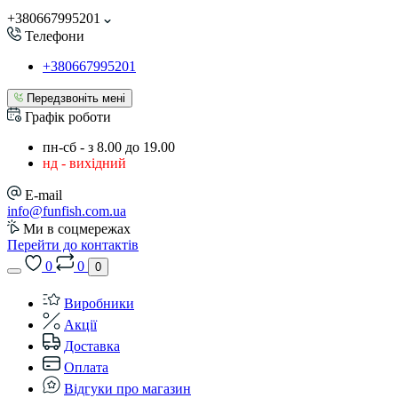
+380667995201
Телефони
+380667995201
Передзвоніть мені
Графік роботи
пн-сб - з 8.00 до 19.00
нд - вихідний
E-mail
info@funfish.com.ua
Ми в соцмережах
Перейти до контактів
0
0
0
Виробники
Акції
Доставка
Оплата
Відгуки про магазин