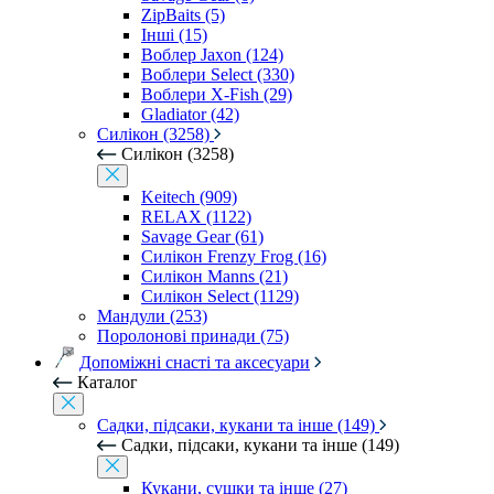
ZipBaits (5)
Інші (15)
Воблер Jaxon (124)
Воблери Select (330)
Воблери X-Fish (29)
Gladiator (42)
Силікон (3258)
Силікон (3258)
Keitech (909)
RELAX (1122)
Savage Gear (61)
Силікон Frenzy Frog (16)
Силікон Manns (21)
Силікон Select (1129)
Мандули (253)
Поролонові принади (75)
Допоміжні снасті та аксесуари
Каталог
Садки, підсаки, кукани та інше (149)
Садки, підсаки, кукани та інше (149)
Кукани, сушки та інше (27)