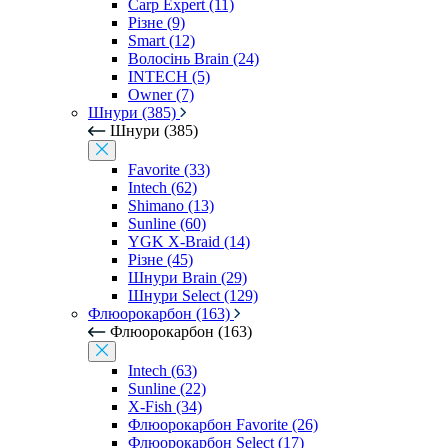
Carp Expert (11)
Різне (9)
Smart (12)
Волосінь Brain (24)
INTECH (5)
Owner (7)
Шнури (385)
Шнури (385)
Favorite (33)
Intech (62)
Shimano (13)
Sunline (60)
YGK X-Braid (14)
Різне (45)
Шнури Brain (29)
Шнури Select (129)
Флюорокарбон (163)
Флюорокарбон (163)
Intech (63)
Sunline (22)
X-Fish (34)
Флюорокарбон Favorite (26)
Флюорокарбон Select (17)