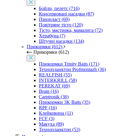
Бойли, пелетс (716)
Консервовані насадки (87)
Пінопласт (69)
Повітряне тісто (120)
Тісто, мастирка, мамалига (72)
Херабуна (7)
Штучні насадки (134)
Прикормки (612)
Прикормки (612)
Прикормки Trinity Baits (171)
Технопланктон Profmontazh (36)
REALFISH (55)
INTERKRILL (58)
PEREKAT (69)
Brain (16)
Carptronik (36)
Прикормки 3K Baits (35)
RPF (16)
Клейковина (11)
FCF (3)
Макуха (89)
Технопланктон (53)