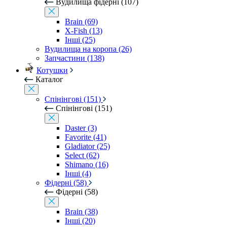
Вудилища фідерні (107)
Brain (69)
X-Fish (13)
Інші (25)
Вудилища на коропа (26)
Запчастини (138)
Котушки
Каталог
Спінінгові (151)
Спінінгові (151)
Daster (3)
Favorite (41)
Gladiator (25)
Select (62)
Shimano (16)
Інші (4)
Фідерні (58)
Фідерні (58)
Brain (38)
Інші (20)