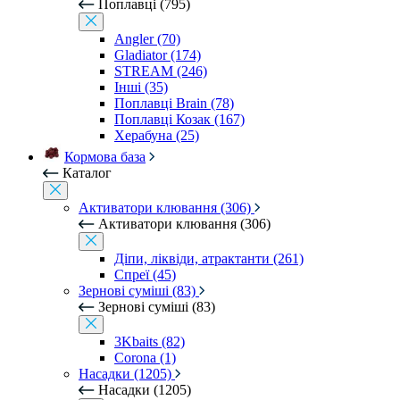
Поплавці (795)
Angler (70)
Gladiator (174)
STREAM (246)
Інші (35)
Поплавці Brain (78)
Поплавці Козак (167)
Херабуна (25)
Кормова база
Каталог
Активатори клювання (306)
Активатори клювання (306)
Діпи, ліквіди, атрактанти (261)
Спреї (45)
Зернові суміші (83)
Зернові суміші (83)
3Kbaits (82)
Corona (1)
Насадки (1205)
Насадки (1205)