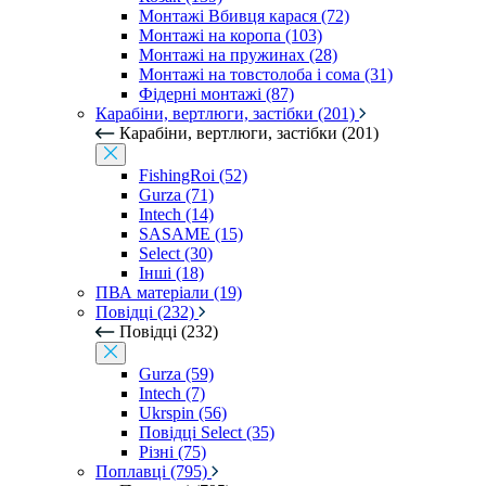
Монтажі Вбивця карася (72)
Монтажі на коропа (103)
Монтажі на пружинах (28)
Монтажі на товстолоба і сома (31)
Фідерні монтажі (87)
Карабіни, вертлюги, застібки (201)
Карабіни, вертлюги, застібки (201)
FishingRoi (52)
Gurza (71)
Intech (14)
SASAME (15)
Select (30)
Інші (18)
ПВА матеріали (19)
Повідці (232)
Повідці (232)
Gurza (59)
Intech (7)
Ukrspin (56)
Повідці Select (35)
Різні (75)
Поплавці (795)