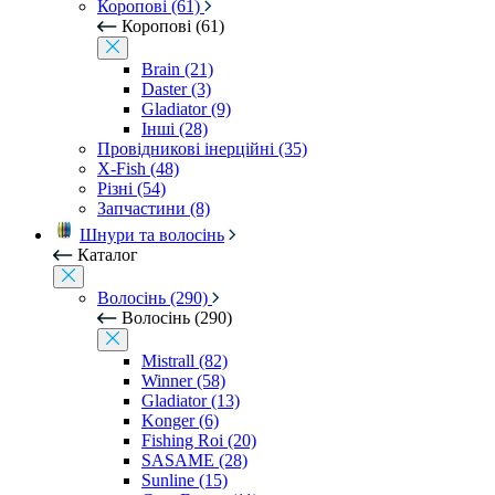
Коропові (61)
Коропові (61)
Brain (21)
Daster (3)
Gladiator (9)
Інші (28)
Провідникові інерційні (35)
X-Fish (48)
Різні (54)
Запчастини (8)
Шнури та волосінь
Каталог
Волосінь (290)
Волосінь (290)
Mistrall (82)
Winner (58)
Gladiator (13)
Konger (6)
Fishing Roi (20)
SASAME (28)
Sunline (15)