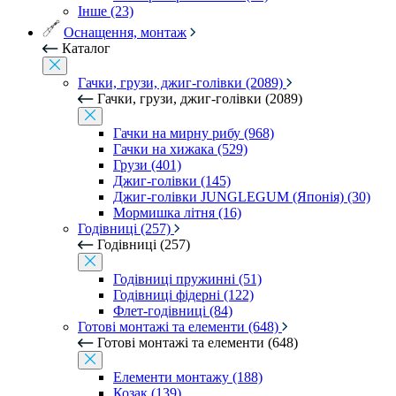
Інше (23)
Оснащення, монтаж
Каталог
Гачки, грузи, джиг-голівки (2089)
Гачки, грузи, джиг-голівки (2089)
Гачки на мирну рибу (968)
Гачки на хижака (529)
Грузи (401)
Джиг-голівки (145)
Джиг-голівки JUNGLEGUM (Японія) (30)
Мормишка літня (16)
Годівниці (257)
Годівниці (257)
Годівниці пружинні (51)
Годівниці фідерні (122)
Флет-годівниці (84)
Готові монтажі та елементи (648)
Готові монтажі та елементи (648)
Елементи монтажу (188)
Козак (139)