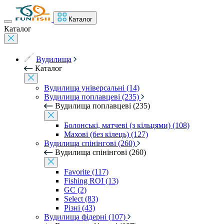
Каталог
Каталог
Вудилища
Каталог
Вудилища універсальні (14)
Вудилища поплавцеві (235)
Вудилища поплавцеві (235)
Болонські, матчеві (з кільцями) (108)
Махові (без кілець) (127)
Вудилища спінінгові (260)
Вудилища спінінгові (260)
Favorite (117)
Fishing ROI (13)
GC (2)
Select (83)
Різні (43)
Вудилища фідерні (107)