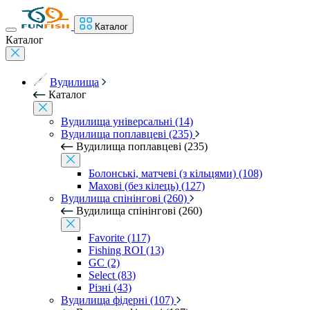
Каталог
Каталог
Вудилища
Каталог
Вудилища універсальні (14)
Вудилища поплавцеві (235)
Вудилища поплавцеві (235)
Болонські, матчеві (з кільцями) (108)
Махові (без кілець) (127)
Вудилища спінінгові (260)
Вудилища спінінгові (260)
Favorite (117)
Fishing ROI (13)
GC (2)
Select (83)
Різні (43)
Вудилища фідерні (107)