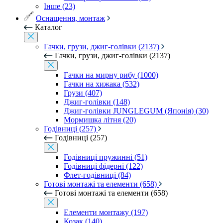
Інше (23)
Оснащення, монтаж
Каталог
Гачки, грузи, джиг-голівки (2137)
Гачки, грузи, джиг-голівки (2137)
Гачки на мирну рибу (1000)
Гачки на хижака (532)
Грузи (407)
Джиг-голівки (148)
Джиг-голівки JUNGLEGUM (Японія) (30)
Мормишка літня (20)
Годівниці (257)
Годівниці (257)
Годівниці пружинні (51)
Годівниці фідерні (122)
Флет-годівниці (84)
Готові монтажі та елементи (658)
Готові монтажі та елементи (658)
Елементи монтажу (197)
Козак (140)