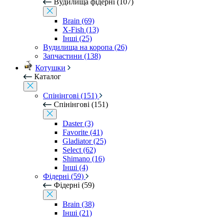
Вудилища фідерні (107)
Brain (69)
X-Fish (13)
Інші (25)
Вудилища на коропа (26)
Запчастини (138)
Котушки
Каталог
Спінінгові (151)
Спінінгові (151)
Daster (3)
Favorite (41)
Gladiator (25)
Select (62)
Shimano (16)
Інші (4)
Фідерні (59)
Фідерні (59)
Brain (38)
Інші (21)