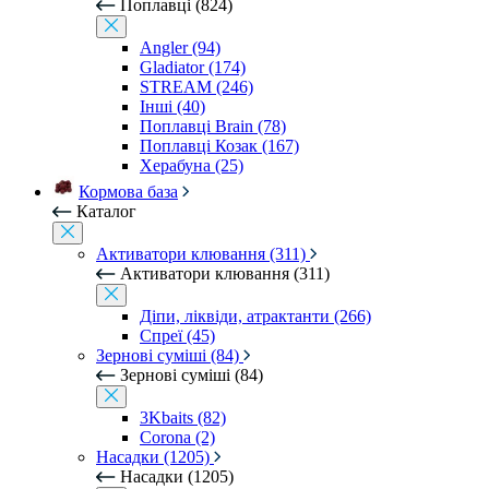
Поплавці (824)
Angler (94)
Gladiator (174)
STREAM (246)
Інші (40)
Поплавці Brain (78)
Поплавці Козак (167)
Херабуна (25)
Кормова база
Каталог
Активатори клювання (311)
Активатори клювання (311)
Діпи, ліквіди, атрактанти (266)
Спреї (45)
Зернові суміші (84)
Зернові суміші (84)
3Kbaits (82)
Corona (2)
Насадки (1205)
Насадки (1205)