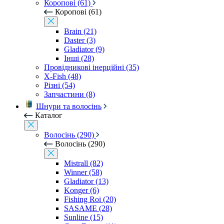
Коропові (61)
Коропові (61)
Brain (21)
Daster (3)
Gladiator (9)
Інші (28)
Провідникові інерційні (35)
X-Fish (48)
Різні (54)
Запчастини (8)
Шнури та волосінь
Каталог
Волосінь (290)
Волосінь (290)
Mistrall (82)
Winner (58)
Gladiator (13)
Konger (6)
Fishing Roi (20)
SASAME (28)
Sunline (15)