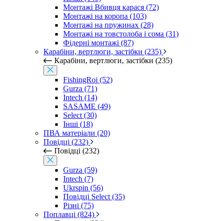
Монтажі Вбивця карася (72)
Монтажі на коропа (103)
Монтажі на пружинах (28)
Монтажі на товстолоба і сома (31)
Фідерні монтажі (87)
Карабіни, вертлюги, застібки (235)
Карабіни, вертлюги, застібки (235)
FishingRoi (52)
Gurza (71)
Intech (14)
SASAME (49)
Select (30)
Інші (18)
ПВА матеріали (20)
Повідці (232)
Повідці (232)
Gurza (59)
Intech (7)
Ukrspin (56)
Повідці Select (35)
Різні (75)
Поплавці (824)