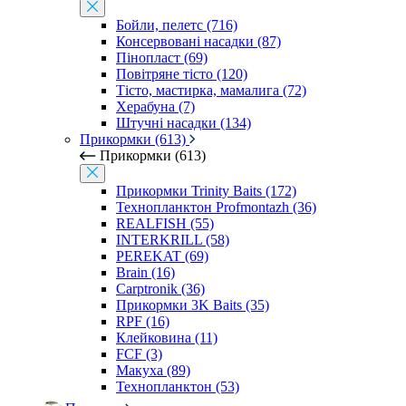
Бойли, пелетс (716)
Консервовані насадки (87)
Пінопласт (69)
Повітряне тісто (120)
Тісто, мастирка, мамалига (72)
Херабуна (7)
Штучні насадки (134)
Прикормки (613)
Прикормки (613)
Прикормки Trinity Baits (172)
Технопланктон Profmontazh (36)
REALFISH (55)
INTERKRILL (58)
PEREKAT (69)
Brain (16)
Carptronik (36)
Прикормки 3K Baits (35)
RPF (16)
Клейковина (11)
FCF (3)
Макуха (89)
Технопланктон (53)