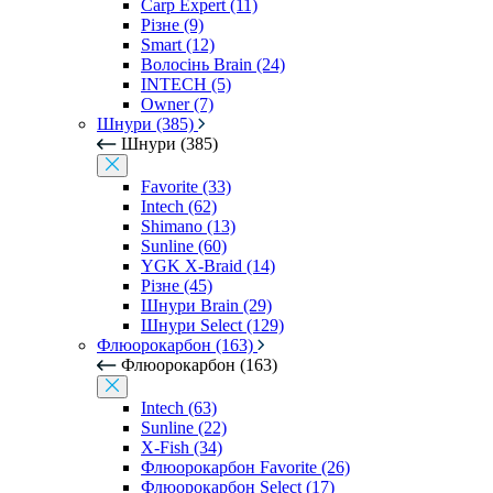
Carp Expert (11)
Різне (9)
Smart (12)
Волосінь Brain (24)
INTECH (5)
Owner (7)
Шнури (385)
Шнури (385)
Favorite (33)
Intech (62)
Shimano (13)
Sunline (60)
YGK X-Braid (14)
Різне (45)
Шнури Brain (29)
Шнури Select (129)
Флюорокарбон (163)
Флюорокарбон (163)
Intech (63)
Sunline (22)
X-Fish (34)
Флюорокарбон Favorite (26)
Флюорокарбон Select (17)