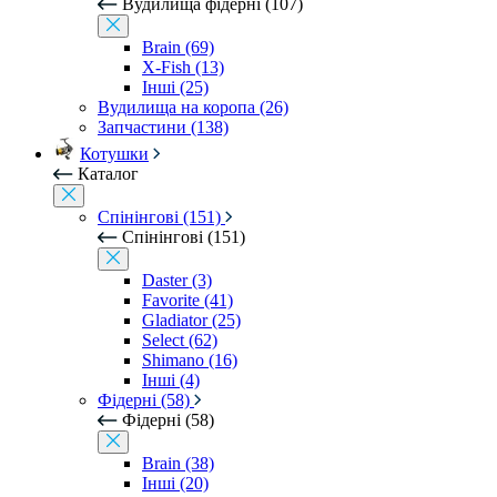
Вудилища фідерні (107)
Brain (69)
X-Fish (13)
Інші (25)
Вудилища на коропа (26)
Запчастини (138)
Котушки
Каталог
Спінінгові (151)
Спінінгові (151)
Daster (3)
Favorite (41)
Gladiator (25)
Select (62)
Shimano (16)
Інші (4)
Фідерні (58)
Фідерні (58)
Brain (38)
Інші (20)