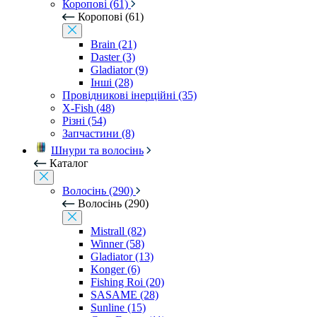
Коропові (61)
Коропові (61)
Brain (21)
Daster (3)
Gladiator (9)
Інші (28)
Провідникові інерційні (35)
X-Fish (48)
Різні (54)
Запчастини (8)
Шнури та волосінь
Каталог
Волосінь (290)
Волосінь (290)
Mistrall (82)
Winner (58)
Gladiator (13)
Konger (6)
Fishing Roi (20)
SASAME (28)
Sunline (15)