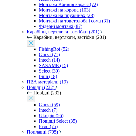
Монтажі Вбивця карася (72)
Монтажі на коропа (103)
Монтажі на пружинах (28)
Монтажі на товстолоба і сома (31)
Фідерні монтажі (87)
Карабіни, вертлюги, застібки (201)
Карабіни, вертлюги, застібки (201)
FishingRoi (52)
Gurza (71)
Intech (14)
SASAME (15)
Select (30)
Інші (18)
ПВА матеріали (19)
Повідці (232)
Повідці (232)
Gurza (59)
Intech (7)
Ukrspin (56)
Повідці Select (35)
Різні (75)
Поплавці (795)