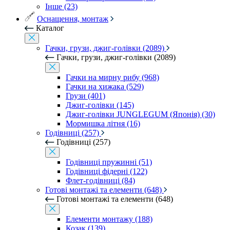
Інше (23)
Оснащення, монтаж
Каталог
Гачки, грузи, джиг-голівки (2089)
Гачки, грузи, джиг-голівки (2089)
Гачки на мирну рибу (968)
Гачки на хижака (529)
Грузи (401)
Джиг-голівки (145)
Джиг-голівки JUNGLEGUM (Японія) (30)
Мормишка літня (16)
Годівниці (257)
Годівниці (257)
Годівниці пружинні (51)
Годівниці фідерні (122)
Флет-годівниці (84)
Готові монтажі та елементи (648)
Готові монтажі та елементи (648)
Елементи монтажу (188)
Козак (139)