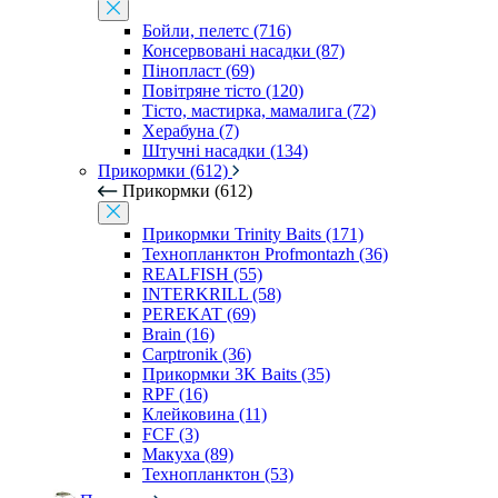
Бойли, пелетс (716)
Консервовані насадки (87)
Пінопласт (69)
Повітряне тісто (120)
Тісто, мастирка, мамалига (72)
Херабуна (7)
Штучні насадки (134)
Прикормки (612)
Прикормки (612)
Прикормки Trinity Baits (171)
Технопланктон Profmontazh (36)
REALFISH (55)
INTERKRILL (58)
PEREKAT (69)
Brain (16)
Carptronik (36)
Прикормки 3K Baits (35)
RPF (16)
Клейковина (11)
FCF (3)
Макуха (89)
Технопланктон (53)