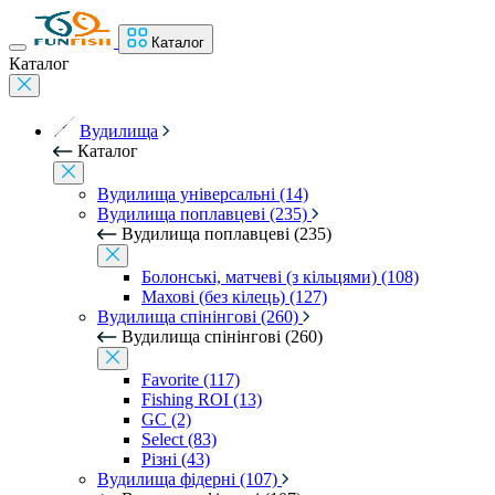
Каталог
Каталог
Вудилища
Каталог
Вудилища універсальні (14)
Вудилища поплавцеві (235)
Вудилища поплавцеві (235)
Болонські, матчеві (з кільцями) (108)
Махові (без кілець) (127)
Вудилища спінінгові (260)
Вудилища спінінгові (260)
Favorite (117)
Fishing ROI (13)
GC (2)
Select (83)
Різні (43)
Вудилища фідерні (107)