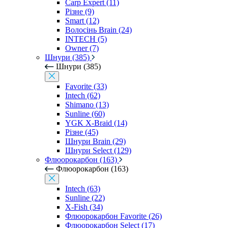
Carp Expert (11)
Різне (9)
Smart (12)
Волосінь Brain (24)
INTECH (5)
Owner (7)
Шнури (385)
Шнури (385)
Favorite (33)
Intech (62)
Shimano (13)
Sunline (60)
YGK X-Braid (14)
Різне (45)
Шнури Brain (29)
Шнури Select (129)
Флюорокарбон (163)
Флюорокарбон (163)
Intech (63)
Sunline (22)
X-Fish (34)
Флюорокарбон Favorite (26)
Флюорокарбон Select (17)