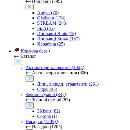
Поплавці (795)
Angler (70)
Gladiator (174)
STREAM (246)
Інші (35)
Поплавці Brain (78)
Поплавці Козак (167)
Херабуна (25)
Кормова база
Каталог
Активатори клювання (306)
Активатори клювання (306)
Діпи, ліквіди, атрактанти (261)
Спреї (45)
Зернові суміші (83)
Зернові суміші (83)
3Kbaits (82)
Corona (1)
Насадки (1205)
Насадки (1205)