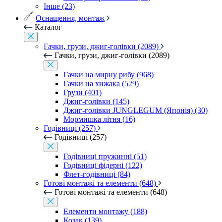
Інше (23)
Оснащення, монтаж
Каталог
Гачки, грузи, джиг-голівки (2089)
Гачки, грузи, джиг-голівки (2089)
Гачки на мирну рибу (968)
Гачки на хижака (529)
Грузи (401)
Джиг-голівки (145)
Джиг-голівки JUNGLEGUM (Японія) (30)
Мормишка літня (16)
Годівниці (257)
Годівниці (257)
Годівниці пружинні (51)
Годівниці фідерні (122)
Флет-годівниці (84)
Готові монтажі та елементи (648)
Готові монтажі та елементи (648)
Елементи монтажу (188)
Козак (139)