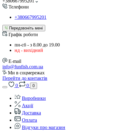
+380667995201
Телефони
+380667995201
Передзвоніть мені
Графік роботи
пн-сб - з 8.00 до 19.00
нд - вихідний
E-mail
info@funfish.com.ua
Ми в соцмережах
Перейти до контактів
0
0
0
Виробники
Акції
Доставка
Оплата
Відгуки про магазин