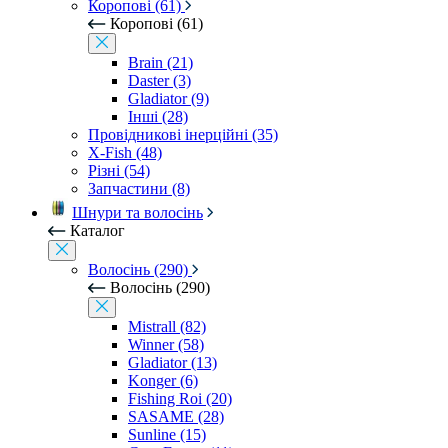
Коропові (61)
Коропові (61)
Brain (21)
Daster (3)
Gladiator (9)
Інші (28)
Провідникові інерційні (35)
X-Fish (48)
Різні (54)
Запчастини (8)
Шнури та волосінь
Каталог
Волосінь (290)
Волосінь (290)
Mistrall (82)
Winner (58)
Gladiator (13)
Konger (6)
Fishing Roi (20)
SASAME (28)
Sunline (15)