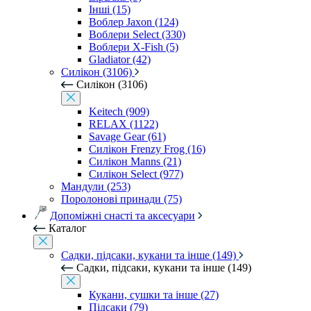
Інші (15)
Воблер Jaxon (124)
Воблери Select (330)
Воблери X-Fish (5)
Gladiator (42)
Силікон (3106)
Силікон (3106)
Keitech (909)
RELAX (1122)
Savage Gear (61)
Силікон Frenzy Frog (16)
Силікон Manns (21)
Силікон Select (977)
Мандули (253)
Поролонові принади (75)
Допоміжні снасті та аксесуари
Каталог
Садки, підсаки, кукани та інше (149)
Садки, підсаки, кукани та інше (149)
Кукани, сушки та інше (27)
Підсаки (79)