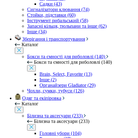
Садки (43)
Сигналізатори клювання (74)
Стойки, підставки (60)
Інструмент рибальський (58)
Запасні кільця, тюльпани та інше (62)
Інше (34)
Зберігання і транспортування
Каталог
Бокси та ємності для риболовлі (140)
Бокси та ємності для риболовлі (140)
Brain, Select, Favorite (13)
Інше (2)
Органайзери Gladiator (29)
Чохли, сумки, тубуси (126)
Одяг та екіпіровка
Каталог
Білизна та аксесуари (233)
Білизна та аксесуари (233)
Головні убори (104)