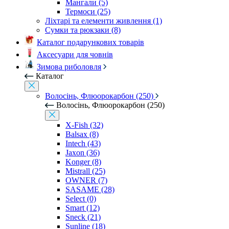
Мангали (5)
Термоси (25)
Ліхтарі та елементи живлення (1)
Сумки та рюкзаки (8)
Каталог подарункових товарів
Аксесуари для човнів
Зимова риболовля
Каталог
Волосінь, Флюорокарбон (250)
Волосінь, Флюорокарбон (250)
X-Fish (32)
Balsax (8)
Intech (43)
Jaxon (36)
Konger (8)
Mistrall (25)
OWNER (7)
SASAME (28)
Select (0)
Smart (12)
Sneck (21)
Sunline (18)