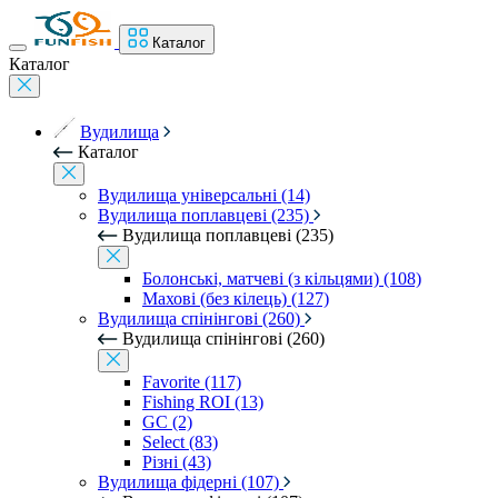
Каталог
Каталог
Вудилища
Каталог
Вудилища універсальні (14)
Вудилища поплавцеві (235)
Вудилища поплавцеві (235)
Болонські, матчеві (з кільцями) (108)
Махові (без кілець) (127)
Вудилища спінінгові (260)
Вудилища спінінгові (260)
Favorite (117)
Fishing ROI (13)
GC (2)
Select (83)
Різні (43)
Вудилища фідерні (107)