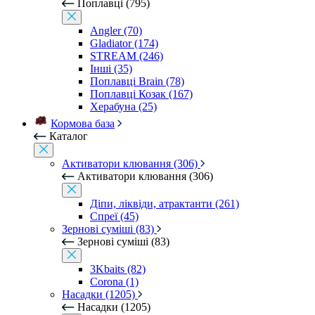
Поплавці (795)
Angler (70)
Gladiator (174)
STREAM (246)
Інші (35)
Поплавці Brain (78)
Поплавці Козак (167)
Херабуна (25)
Кормова база
Каталог
Активатори клювання (306)
Активатори клювання (306)
Діпи, ліквіди, атрактанти (261)
Спреї (45)
Зернові суміші (83)
Зернові суміші (83)
3Kbaits (82)
Corona (1)
Насадки (1205)
Насадки (1205)