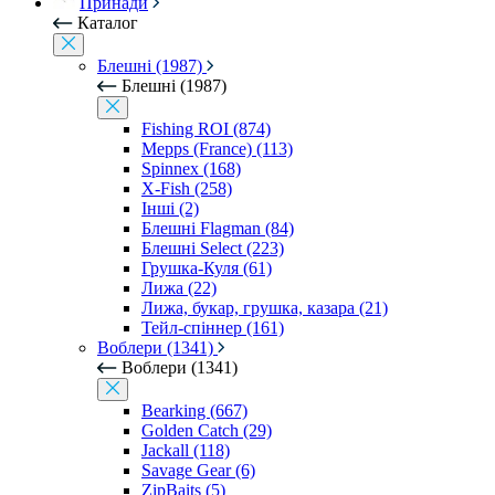
Принади
Каталог
Блешні (1987)
Блешні (1987)
Fishing ROI (874)
Mepps (France) (113)
Spinnex (168)
X-Fish (258)
Інші (2)
Блешні Flagman (84)
Блешні Select (223)
Грушка-Куля (61)
Лижа (22)
Лижа, букар, грушка, казара (21)
Тейл-спіннер (161)
Воблери (1341)
Воблери (1341)
Bearking (667)
Golden Catch (29)
Jackall (118)
Savage Gear (6)
ZipBaits (5)