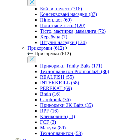
Бойли, пелетс (716)
Консервовані насадки (87)
Пінопласт (69)
Повітряне тісто (120)
Тісто, мастирка, мамалига (72)
Херабуна (7)
Штучні насадки (134)
Прикормки (612)
Прикормки (612)
Прикормки Trinity Baits (171)
Технопланктон Profmontazh (36)
REALFISH (55)
INTERKRILL (58)
PEREKAT (69)
Brain (16)
Carptronik (36)
Прикормки 3K Baits (35)
RPF (16)
Клейковина (11)
FCF (3)
Макуха (89)
Технопланктон (53)