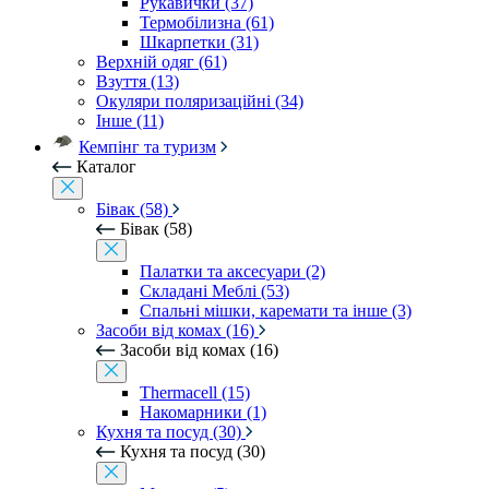
Рукавички (37)
Термобілизна (61)
Шкарпетки (31)
Верхній одяг (61)
Взуття (13)
Окуляри поляризаційні (34)
Інше (11)
Кемпінг та туризм
Каталог
Бівак (58)
Бівак (58)
Палатки та аксесуари (2)
Складані Меблі (53)
Спальні мішки, каремати та інше (3)
Засоби від комах (16)
Засоби від комах (16)
Thermacell (15)
Накомарники (1)
Кухня та посуд (30)
Кухня та посуд (30)