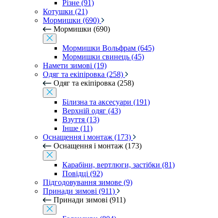
Різне (91)
Котушки (21)
Мормишки (690)
Мормишки (690)
Мормишки Вольфрам (645)
Мормишки свинець (45)
Намети зимові (19)
Одяг та екіпіровка (258)
Одяг та екіпіровка (258)
Білизна та аксесуари (191)
Верхній одяг (43)
Взуття (13)
Інше (11)
Оснащення і монтаж (173)
Оснащення і монтаж (173)
Карабіни, вертлюги, застібки (81)
Повідці (92)
Підгодовування зимове (9)
Принади зимові (911)
Принади зимові (911)