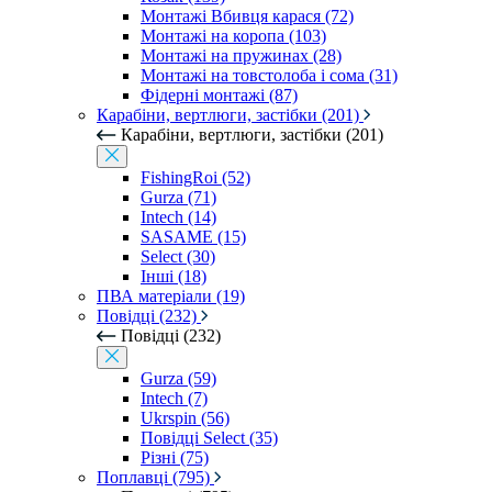
Монтажі Вбивця карася (72)
Монтажі на коропа (103)
Монтажі на пружинах (28)
Монтажі на товстолоба і сома (31)
Фідерні монтажі (87)
Карабіни, вертлюги, застібки (201)
Карабіни, вертлюги, застібки (201)
FishingRoi (52)
Gurza (71)
Intech (14)
SASAME (15)
Select (30)
Інші (18)
ПВА матеріали (19)
Повідці (232)
Повідці (232)
Gurza (59)
Intech (7)
Ukrspin (56)
Повідці Select (35)
Різні (75)
Поплавці (795)