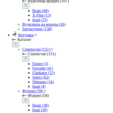
Вудилища фідерні (107)
Brain (69)
X-Fish (13)
Інші (25)
Вудилища на коропа (26)
Запчастини (138)
Котушки
Каталог
Спінінгові (151)
Спінінгові (151)
Daster (3)
Favorite (41)
Gladiator (25)
Select (62)
Shimano (16)
Інші (4)
Фідерні (58)
Фідерні (58)
Brain (38)
Інші (20)