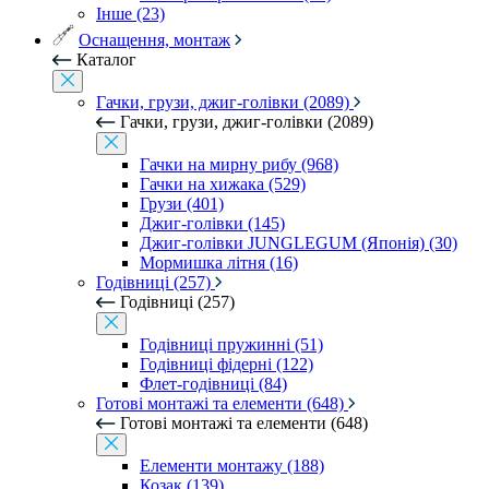
Інше (23)
Оснащення, монтаж
Каталог
Гачки, грузи, джиг-голівки (2089)
Гачки, грузи, джиг-голівки (2089)
Гачки на мирну рибу (968)
Гачки на хижака (529)
Грузи (401)
Джиг-голівки (145)
Джиг-голівки JUNGLEGUM (Японія) (30)
Мормишка літня (16)
Годівниці (257)
Годівниці (257)
Годівниці пружинні (51)
Годівниці фідерні (122)
Флет-годівниці (84)
Готові монтажі та елементи (648)
Готові монтажі та елементи (648)
Елементи монтажу (188)
Козак (139)