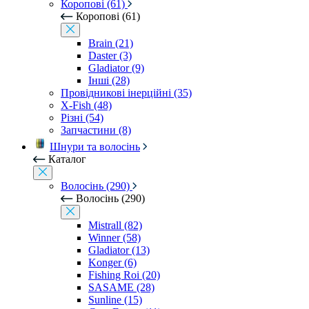
Коропові (61)
Коропові (61)
Brain (21)
Daster (3)
Gladiator (9)
Інші (28)
Провідникові інерційні (35)
X-Fish (48)
Різні (54)
Запчастини (8)
Шнури та волосінь
Каталог
Волосінь (290)
Волосінь (290)
Mistrall (82)
Winner (58)
Gladiator (13)
Konger (6)
Fishing Roi (20)
SASAME (28)
Sunline (15)