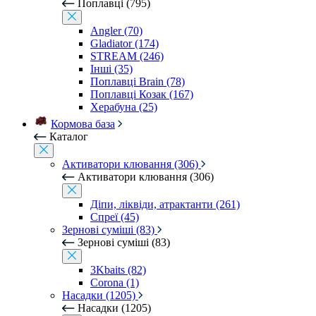
Поплавці (795)
Angler (70)
Gladiator (174)
STREAM (246)
Інші (35)
Поплавці Brain (78)
Поплавці Козак (167)
Херабуна (25)
Кормова база
Каталог
Активатори клювання (306)
Активатори клювання (306)
Діпи, ліквіди, атрактанти (261)
Спреї (45)
Зернові суміші (83)
Зернові суміші (83)
3Kbaits (82)
Corona (1)
Насадки (1205)
Насадки (1205)