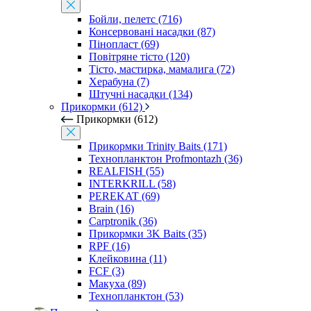
Бойли, пелетс (716)
Консервовані насадки (87)
Пінопласт (69)
Повітряне тісто (120)
Тісто, мастирка, мамалига (72)
Херабуна (7)
Штучні насадки (134)
Прикормки (612)
Прикормки (612)
Прикормки Trinity Baits (171)
Технопланктон Profmontazh (36)
REALFISH (55)
INTERKRILL (58)
PEREKAT (69)
Brain (16)
Carptronik (36)
Прикормки 3K Baits (35)
RPF (16)
Клейковина (11)
FCF (3)
Макуха (89)
Технопланктон (53)