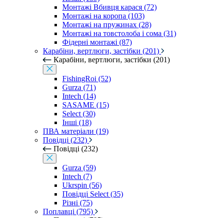
Монтажі Вбивця карася (72)
Монтажі на коропа (103)
Монтажі на пружинах (28)
Монтажі на товстолоба і сома (31)
Фідерні монтажі (87)
Карабіни, вертлюги, застібки (201)
Карабіни, вертлюги, застібки (201)
FishingRoi (52)
Gurza (71)
Intech (14)
SASAME (15)
Select (30)
Інші (18)
ПВА матеріали (19)
Повідці (232)
Повідці (232)
Gurza (59)
Intech (7)
Ukrspin (56)
Повідці Select (35)
Різні (75)
Поплавці (795)