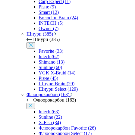
Carp Expert (11)
Різне (9)
Smart (12)
Волосінь Brain (24)
INTECH (5)
Owner (7)
Шнури (385)
Шнури (385)
Favorite (33)
Intech (62)
Shimano (13)
Sunline (60)
YGK X-Braid (14)
Різне (45)
Шнури Brain (29)
Шнури Select (129)
Флюорокарбон (163)
Флюорокарбон (163)
Intech (63)
Sunline (22)
X-Fish (34)
Флюорокарбон Favorite (26)
Флюорокарбон Select (17)