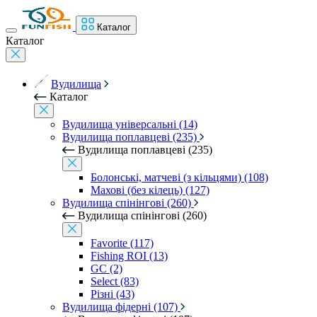
Каталог
Каталог
Вудилища
Каталог
Вудилища універсальні (14)
Вудилища поплавцеві (235)
Вудилища поплавцеві (235)
Болонські, матчеві (з кільцями) (108)
Махові (без кілець) (127)
Вудилища спінінгові (260)
Вудилища спінінгові (260)
Favorite (117)
Fishing ROI (13)
GC (2)
Select (83)
Різні (43)
Вудилища фідерні (107)