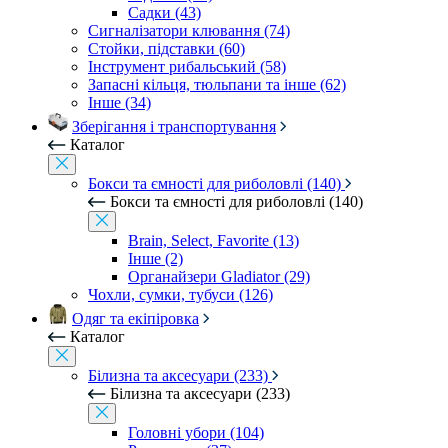
Садки (43)
Сигналізатори клювання (74)
Стойки, підставки (60)
Інструмент рибальський (58)
Запасні кільця, тюльпани та інше (62)
Інше (34)
Зберігання і транспортування
Каталог
Бокси та ємності для риболовлі (140)
Бокси та ємності для риболовлі (140)
Brain, Select, Favorite (13)
Інше (2)
Органайзери Gladiator (29)
Чохли, сумки, тубуси (126)
Одяг та екіпіровка
Каталог
Білизна та аксесуари (233)
Білизна та аксесуари (233)
Головні убори (104)