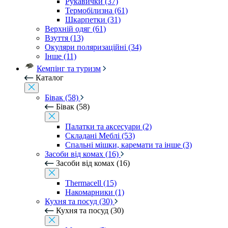
Рукавички (37)
Термобілизна (61)
Шкарпетки (31)
Верхній одяг (61)
Взуття (13)
Окуляри поляризаційні (34)
Інше (11)
Кемпінг та туризм
Каталог
Бівак (58)
Бівак (58)
Палатки та аксесуари (2)
Складані Меблі (53)
Спальні мішки, каремати та інше (3)
Засоби від комах (16)
Засоби від комах (16)
Thermacell (15)
Накомарники (1)
Кухня та посуд (30)
Кухня та посуд (30)