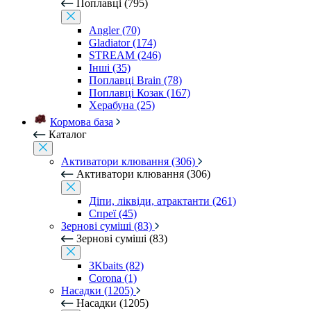
Поплавці (795)
Angler (70)
Gladiator (174)
STREAM (246)
Інші (35)
Поплавці Brain (78)
Поплавці Козак (167)
Херабуна (25)
Кормова база
Каталог
Активатори клювання (306)
Активатори клювання (306)
Діпи, ліквіди, атрактанти (261)
Спреї (45)
Зернові суміші (83)
Зернові суміші (83)
3Kbaits (82)
Corona (1)
Насадки (1205)
Насадки (1205)