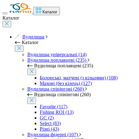
Каталог
Каталог
Вудилища
Каталог
Вудилища універсальні (14)
Вудилища поплавцеві (235)
Вудилища поплавцеві (235)
Болонські, матчеві (з кільцями) (108)
Махові (без кілець) (127)
Вудилища спінінгові (260)
Вудилища спінінгові (260)
Favorite (117)
Fishing ROI (13)
GC (2)
Select (83)
Різні (43)
Вудилища фідерні (107)