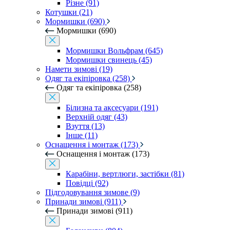
Різне (91)
Котушки (21)
Мормишки (690)
Мормишки (690)
Мормишки Вольфрам (645)
Мормишки свинець (45)
Намети зимові (19)
Одяг та екіпіровка (258)
Одяг та екіпіровка (258)
Білизна та аксесуари (191)
Верхній одяг (43)
Взуття (13)
Інше (11)
Оснащення і монтаж (173)
Оснащення і монтаж (173)
Карабіни, вертлюги, застібки (81)
Повідці (92)
Підгодовування зимове (9)
Принади зимові (911)
Принади зимові (911)