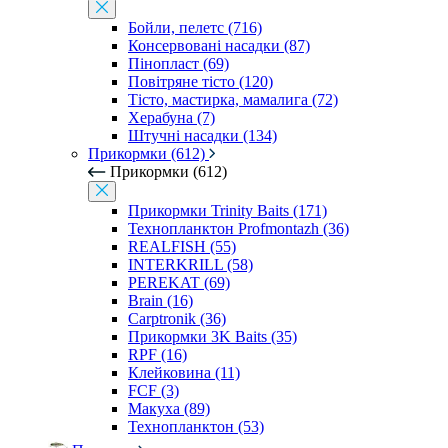
Бойли, пелетс (716)
Консервовані насадки (87)
Пінопласт (69)
Повітряне тісто (120)
Тісто, мастирка, мамалига (72)
Херабуна (7)
Штучні насадки (134)
Прикормки (612)
Прикормки (612)
Прикормки Trinity Baits (171)
Технопланктон Profmontazh (36)
REALFISH (55)
INTERKRILL (58)
PEREKAT (69)
Brain (16)
Carptronik (36)
Прикормки 3K Baits (35)
RPF (16)
Клейковина (11)
FCF (3)
Макуха (89)
Технопланктон (53)