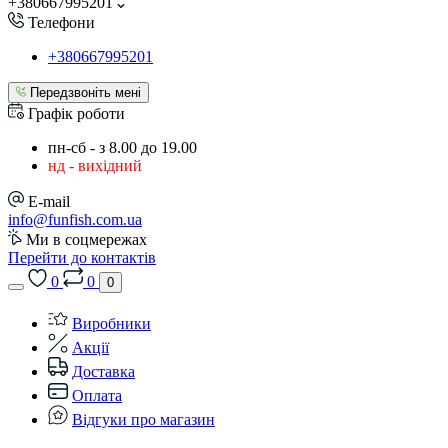
+380667995201
Телефони
+380667995201
Передзвоніть мені
Графік роботи
пн-сб - з 8.00 до 19.00
нд - вихідний
E-mail
info@funfish.com.ua
Ми в соцмережах
Перейти до контактів
0
0
0
Виробники
Акції
Доставка
Оплата
Відгуки про магазин