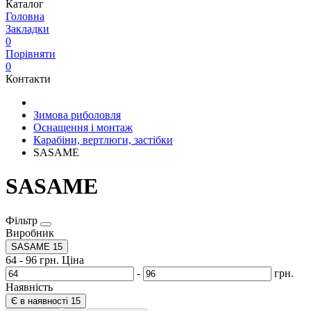
Каталог
Головна
Закладки
0
Порівняти
0
Контакти
Зимова риболовля
Оснащення і монтаж
Карабіни, вертлюги, застібки
SASAME
SASAME
Фільтр
Виробник
SASAME
15
64
-
96
грн.
Ціна
-
грн.
Наявність
Є в наявності
15