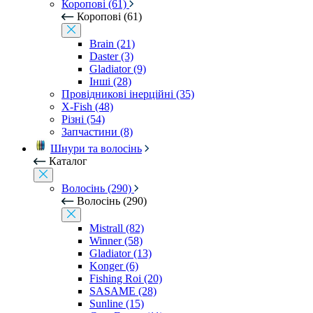
Коропові (61)
Коропові (61)
Brain (21)
Daster (3)
Gladiator (9)
Інші (28)
Провідникові інерційні (35)
X-Fish (48)
Різні (54)
Запчастини (8)
Шнури та волосінь
Каталог
Волосінь (290)
Волосінь (290)
Mistrall (82)
Winner (58)
Gladiator (13)
Konger (6)
Fishing Roi (20)
SASAME (28)
Sunline (15)