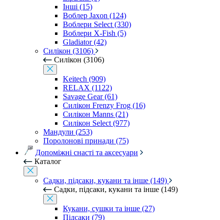
Інші (15)
Воблер Jaxon (124)
Воблери Select (330)
Воблери X-Fish (5)
Gladiator (42)
Силікон (3106)
Силікон (3106)
Keitech (909)
RELAX (1122)
Savage Gear (61)
Силікон Frenzy Frog (16)
Силікон Manns (21)
Силікон Select (977)
Мандули (253)
Поролонові принади (75)
Допоміжні снасті та аксесуари
Каталог
Садки, підсаки, кукани та інше (149)
Садки, підсаки, кукани та інше (149)
Кукани, сушки та інше (27)
Підсаки (79)