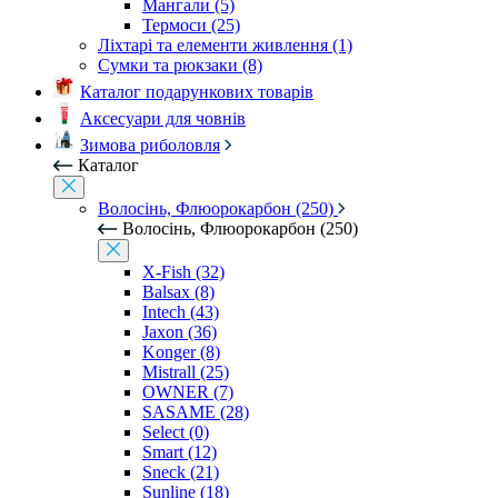
Мангали (5)
Термоси (25)
Ліхтарі та елементи живлення (1)
Сумки та рюкзаки (8)
Каталог подарункових товарів
Аксесуари для човнів
Зимова риболовля
Каталог
Волосінь, Флюорокарбон (250)
Волосінь, Флюорокарбон (250)
X-Fish (32)
Balsax (8)
Intech (43)
Jaxon (36)
Konger (8)
Mistrall (25)
OWNER (7)
SASAME (28)
Select (0)
Smart (12)
Sneck (21)
Sunline (18)