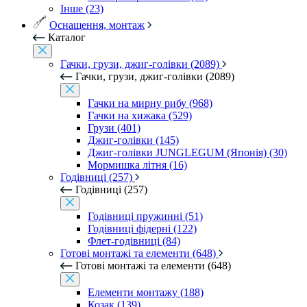
Інше (23)
Оснащення, монтаж
Каталог
Гачки, грузи, джиг-голівки (2089)
Гачки, грузи, джиг-голівки (2089)
Гачки на мирну рибу (968)
Гачки на хижака (529)
Грузи (401)
Джиг-голівки (145)
Джиг-голівки JUNGLEGUM (Японія) (30)
Мормишка літня (16)
Годівниці (257)
Годівниці (257)
Годівниці пружинні (51)
Годівниці фідерні (122)
Флет-годівниці (84)
Готові монтажі та елементи (648)
Готові монтажі та елементи (648)
Елементи монтажу (188)
Козак (139)