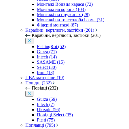
Монтажі Вбивця карася (72)
Монтажі на коропа (103)
Монтажі на пружинах (28)
Монтажі на товстолоба і сома (31)
Фідерні монтажі (87)
Карабіни, вертлюги, застібки (201)
Карабіни, вертлюги, застібки (201)
FishingRoi (52)
Gurza (71)
Intech (14)
SASAME (15)
Select (30)
Інші (18)
ПВА матеріали (19)
Повідці (232)
Повідці (232)
Gurza (59)
Intech (7)
Ukrspin (56)
Повідці Select (35)
Різні (75)
Поплавці (795)