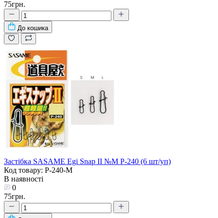
75грн.
До кошика
Застібка SASAME Egi Snap II №M P-240 (6 шт/уп)
Код товару: P-240-M
В наявності
0
75грн.