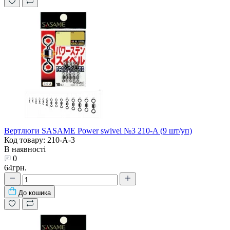
Вертлюги SASAME Power swivel №3 210-A (9 шт/уп)
Код товару: 210-A-3
В наявності
0
64грн.
До кошика