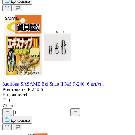
До кошика
Застібка SASAME Egi Snap II №S P-240 (6 шт/уп)
Код товару: P-240-S
В наявності
0
75грн.
До кошика