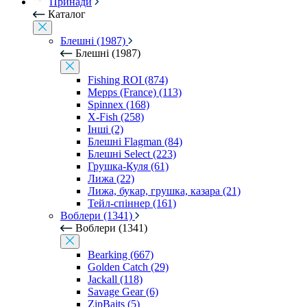
Принади
Каталог
Блешні (1987)
Блешні (1987)
Fishing ROI (874)
Mepps (France) (113)
Spinnex (168)
X-Fish (258)
Інші (2)
Блешні Flagman (84)
Блешні Select (223)
Грушка-Куля (61)
Лижа (22)
Лижа, букар, грушка, казара (21)
Тейл-спіннер (161)
Воблери (1341)
Воблери (1341)
Bearking (667)
Golden Catch (29)
Jackall (118)
Savage Gear (6)
ZipBaits (5)