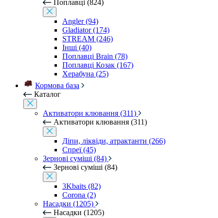
Поплавці (824)
Angler (94)
Gladiator (174)
STREAM (246)
Інші (40)
Поплавці Brain (78)
Поплавці Козак (167)
Херабуна (25)
Кормова база
Каталог
Активатори клювання (311)
Активатори клювання (311)
Діпи, ліквіди, атрактанти (266)
Спреї (45)
Зернові суміші (84)
Зернові суміші (84)
3Kbaits (82)
Corona (2)
Насадки (1205)
Насадки (1205)