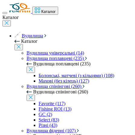
Каталог
Каталог
Вудилища
Каталог
Вудилища універсальні (14)
Вудилища поплавцеві (235)
Вудилища поплавцеві (235)
Болонські, матчеві (з кільцями) (108)
Махові (без кілець) (127)
Вудилища спінінгові (260)
Вудилища спінінгові (260)
Favorite (117)
Fishing ROI (13)
GC (2)
Select (83)
Різні (43)
Вудилища фідерні (107)