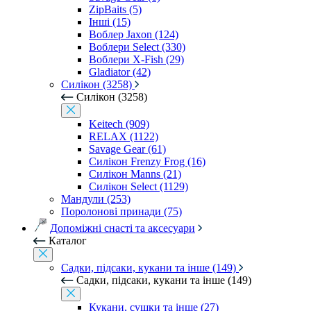
ZipBaits (5)
Інші (15)
Воблер Jaxon (124)
Воблери Select (330)
Воблери X-Fish (29)
Gladiator (42)
Силікон (3258)
Силікон (3258)
Keitech (909)
RELAX (1122)
Savage Gear (61)
Силікон Frenzy Frog (16)
Силікон Manns (21)
Силікон Select (1129)
Мандули (253)
Поролонові принади (75)
Допоміжні снасті та аксесуари
Каталог
Садки, підсаки, кукани та інше (149)
Садки, підсаки, кукани та інше (149)
Кукани, сушки та інше (27)