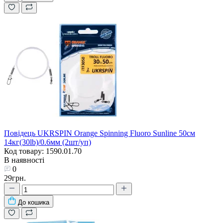
Повідець UKRSPIN Orange Spinning Fluoro Sunline 50см
14кг(30lb)/0.6мм (2шт/уп)
Код товару: 1590.01.70
В наявності
0
29грн.
До кошика