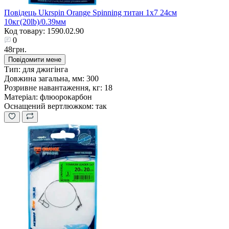
Повідець Ukrspin Orange Spinning титан 1x7 24см
10кг(20lb)/0.39мм
Код товару: 1590.02.90
0
48грн.
Повідомити мене
Тип:
для джигінга
Довжина загальна, мм:
300
Розривне навантаження, кг:
18
Матеріал:
флюорокарбон
Оснащений вертлюжком:
так