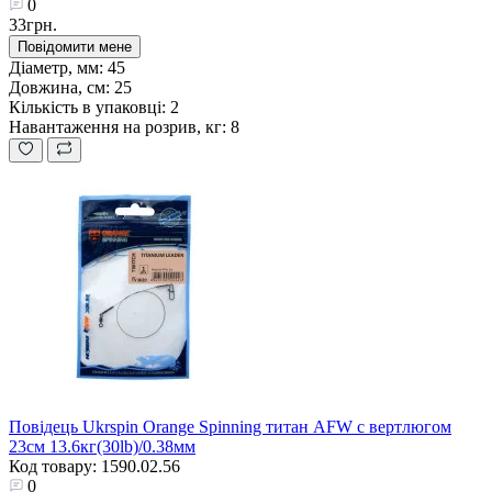
0
33грн.
Повідомити мене
Діаметр, мм:
45
Довжина, см:
25
Кількість в упаковці:
2
Навантаження на розрив, кг:
8
Повідець Ukrspin Orange Spinning титан AFW с вертлюгом
23см 13.6кг(30lb)/0.38мм
Код товару: 1590.02.56
0