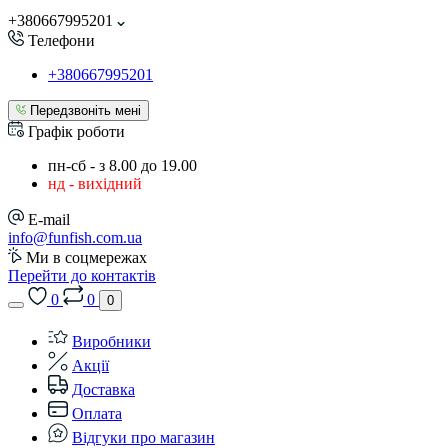
+380667995201
Телефони
+380667995201
Передзвоніть мені
Графік роботи
пн-сб - з 8.00 до 19.00
нд - вихідний
E-mail
info@funfish.com.ua
Ми в соцмережах
Перейти до контактів
0
0
0
Виробники
Акції
Доставка
Оплата
Відгуки про магазин