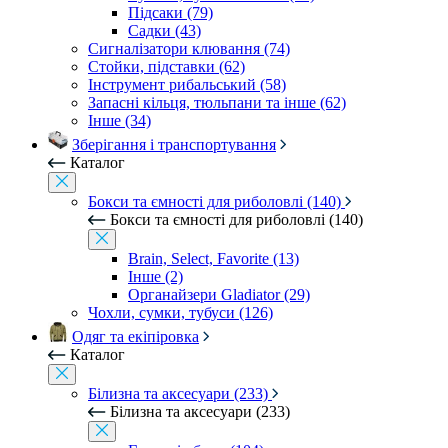
Підсаки (79)
Садки (43)
Сигналізатори клювання (74)
Стойки, підставки (62)
Інструмент рибальський (58)
Запасні кільця, тюльпани та інше (62)
Інше (34)
Зберігання і транспортування
Каталог
Бокси та ємності для риболовлі (140)
Бокси та ємності для риболовлі (140)
Brain, Select, Favorite (13)
Інше (2)
Органайзери Gladiator (29)
Чохли, сумки, тубуси (126)
Одяг та екіпіровка
Каталог
Білизна та аксесуари (233)
Білизна та аксесуари (233)