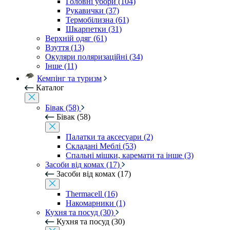
Головні убори (104)
Рукавички (37)
Термобілизна (61)
Шкарпетки (31)
Верхній одяг (61)
Взуття (13)
Окуляри поляризаційні (34)
Інше (11)
Кемпінг та туризм
Каталог
Бівак (58)
Бівак (58)
Палатки та аксесуари (2)
Складані Меблі (53)
Спальні мішки, каремати та інше (3)
Засоби від комах (17)
Засоби від комах (17)
Thermacell (16)
Накомарники (1)
Кухня та посуд (30)
Кухня та посуд (30)