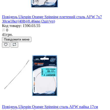
Повідець Ukrspin Orange Spinning плетений сталь AFW 7х7
30см18кг(40lb)/0.46мм (2шт/уп)
Код товару: 1590.03.55
0
41грн.
Повідомити мене
Повідець Ukrspin Orange Spinning сталь AFW пайка 17см