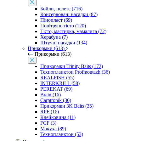
Бойли, пелетс (716)
Консервовані насадки (87)
Пінопласт (69)
Повітряне тісто (120)
Тісто, мастирка, мамалига (72)
Херабуна (7)
Штучні насадки (134)
Прикормки (613)
Прикормки (613)
Прикормки Trinity Baits (172)
Технопланктон Profmontazh (36)
REALFISH (55)
INTERKRILL (58)
PEREKAT (69)
Brain (16)
Carptronik (36)
Прикормки 3K Baits (35)
RPF (16)
Клейковина (11)
FCF (3)
Макуха (89)
Технопланктон (53)