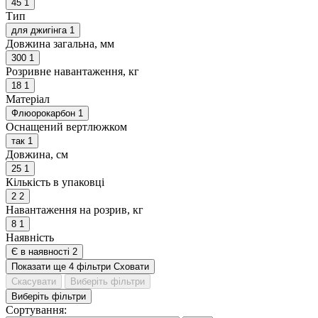
45
1
Тип
для джигінга
1
Довжина загальна, мм
300
1
Розривне навантаження, кг
18
1
Матеріал
Флюорокарбон
1
Оснащений вертлюжком
так
1
Довжина, см
25
1
Кількість в упаковці
2
2
Навантаження на розрив, кг
8
1
Наявність
Є в наявності
2
Показати ще 4 фільтри
Сховати
Скасувати
Виберіть фільтри
Виберіть фільтри
Сортування: