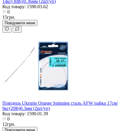
14кг(30lb)/0.36мм (2шт/уп)
Код товару: 1590.03.62
0
15грн.
Повідомити мене
Повідець Ukrspin Orange Spinning сталь AFW пайка 17см/
9кг(20lb)0.3мм (2шт/уп)
Код товару: 1590.01.39
0
12грн.
Повідомити мене