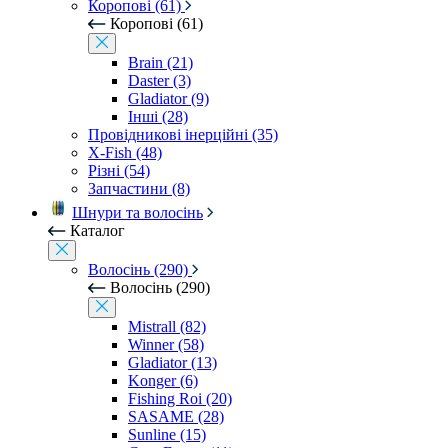
Коропові (61)
Коропові (61)
Brain (21)
Daster (3)
Gladiator (9)
Інші (28)
Провідникові інерційні (35)
X-Fish (48)
Різні (54)
Запчастини (8)
Шнури та волосінь
Каталог
Волосінь (290)
Волосінь (290)
Mistrall (82)
Winner (58)
Gladiator (13)
Konger (6)
Fishing Roi (20)
SASAME (28)
Sunline (15)