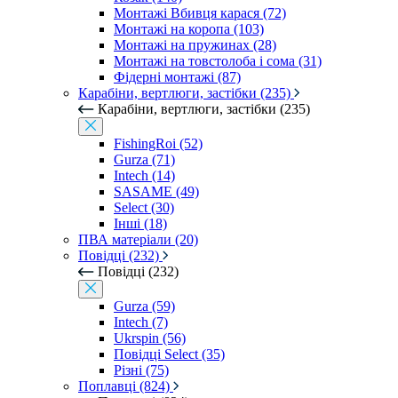
Монтажі Вбивця карася (72)
Монтажі на коропа (103)
Монтажі на пружинах (28)
Монтажі на товстолоба і сома (31)
Фідерні монтажі (87)
Карабіни, вертлюги, застібки (235)
Карабіни, вертлюги, застібки (235)
FishingRoi (52)
Gurza (71)
Intech (14)
SASAME (49)
Select (30)
Інші (18)
ПВА матеріали (20)
Повідці (232)
Повідці (232)
Gurza (59)
Intech (7)
Ukrspin (56)
Повідці Select (35)
Різні (75)
Поплавці (824)