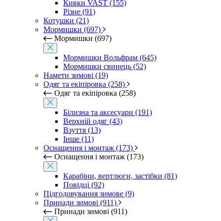
Кивки VAST (155)
Різне (91)
Котушки (21)
Мормишки (697)
Мормишки (697)
Мормишки Вольфрам (645)
Мормишки свинець (52)
Намети зимові (19)
Одяг та екіпіровка (258)
Одяг та екіпіровка (258)
Білизна та аксесуари (191)
Верхній одяг (43)
Взуття (13)
Інше (11)
Оснащення і монтаж (173)
Оснащення і монтаж (173)
Карабіни, вертлюги, застібки (81)
Повідці (92)
Підгодовування зимове (9)
Принади зимові (911)
Принади зимові (911)