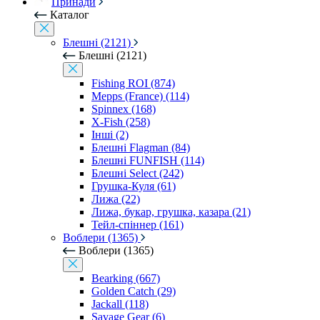
Принади
Каталог
Блешні (2121)
Блешні (2121)
Fishing ROI (874)
Mepps (France) (114)
Spinnex (168)
X-Fish (258)
Інші (2)
Блешні Flagman (84)
Блешні FUNFISH (114)
Блешні Select (242)
Грушка-Куля (61)
Лижа (22)
Лижа, букар, грушка, казара (21)
Тейл-спіннер (161)
Воблери (1365)
Воблери (1365)
Bearking (667)
Golden Catch (29)
Jackall (118)
Savage Gear (6)