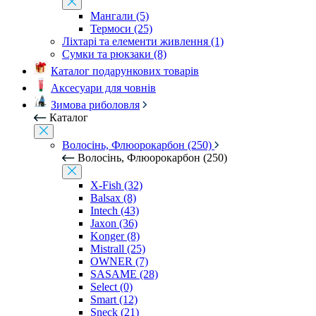
Мангали (5)
Термоси (25)
Ліхтарі та елементи живлення (1)
Сумки та рюкзаки (8)
Каталог подарункових товарів
Аксесуари для човнів
Зимова риболовля
Каталог
Волосінь, Флюорокарбон (250)
Волосінь, Флюорокарбон (250)
X-Fish (32)
Balsax (8)
Intech (43)
Jaxon (36)
Konger (8)
Mistrall (25)
OWNER (7)
SASAME (28)
Select (0)
Smart (12)
Sneck (21)