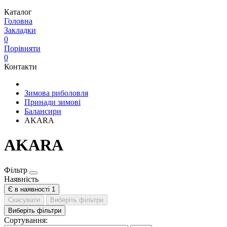
Каталог
Головна
Закладки
0
Порівняти
0
Контакти
Зимова риболовля
Принади зимові
Балансири
AKARA
AKARA
Фільтр
Наявність
Є в наявності
1
Скасувати
Виберіть фільтри
Виберіть фільтри
Сортування: