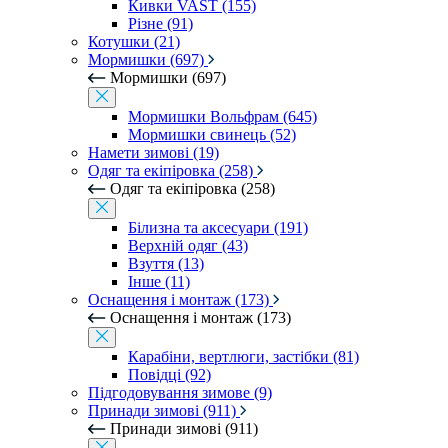
Кивки VAST (155)
Різне (91)
Котушки (21)
Мормишки (697)
Мормишки (697)
Мормишки Вольфрам (645)
Мормишки свинець (52)
Намети зимові (19)
Одяг та екіпіровка (258)
Одяг та екіпіровка (258)
Білизна та аксесуари (191)
Верхній одяг (43)
Взуття (13)
Інше (11)
Оснащення і монтаж (173)
Оснащення і монтаж (173)
Карабіни, вертлюги, застібки (81)
Повідці (92)
Підгодовування зимове (9)
Принади зимові (911)
Принади зимові (911)