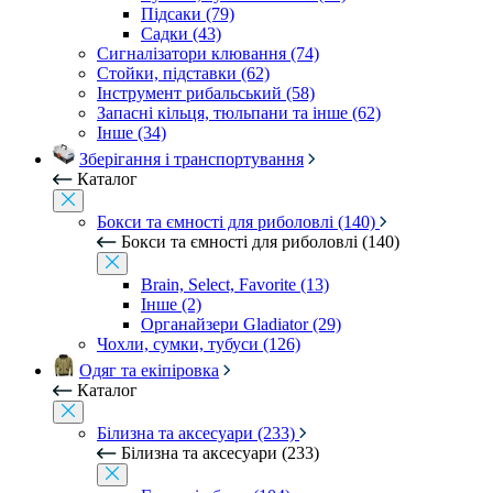
Підсаки (79)
Садки (43)
Сигналізатори клювання (74)
Стойки, підставки (62)
Інструмент рибальський (58)
Запасні кільця, тюльпани та інше (62)
Інше (34)
Зберігання і транспортування
Каталог
Бокси та ємності для риболовлі (140)
Бокси та ємності для риболовлі (140)
Brain, Select, Favorite (13)
Інше (2)
Органайзери Gladiator (29)
Чохли, сумки, тубуси (126)
Одяг та екіпіровка
Каталог
Білизна та аксесуари (233)
Білизна та аксесуари (233)