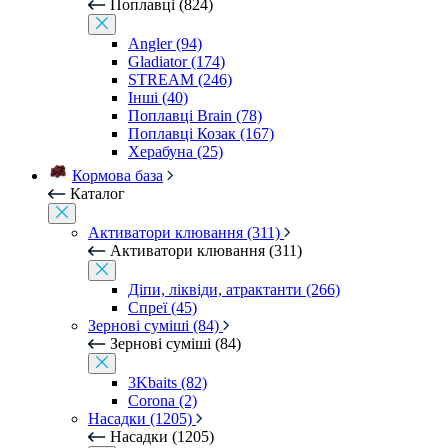
Поплавці (824)
Angler (94)
Gladiator (174)
STREAM (246)
Інші (40)
Поплавці Brain (78)
Поплавці Козак (167)
Херабуна (25)
Кормова база
Каталог
Активатори клювання (311)
Активатори клювання (311)
Діпи, ліквіди, атрактанти (266)
Спреї (45)
Зернові суміші (84)
Зернові суміші (84)
3Kbaits (82)
Corona (2)
Насадки (1205)
Насадки (1205)