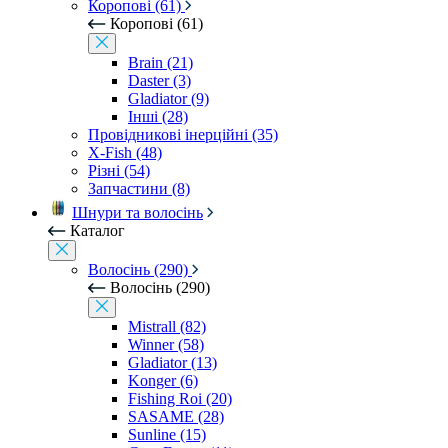
Коропові (61)
Коропові (61)
Brain (21)
Daster (3)
Gladiator (9)
Інші (28)
Провідникові інерційні (35)
X-Fish (48)
Різні (54)
Запчастини (8)
Шнури та волосінь
Каталог
Волосінь (290)
Волосінь (290)
Mistrall (82)
Winner (58)
Gladiator (13)
Konger (6)
Fishing Roi (20)
SASAME (28)
Sunline (15)