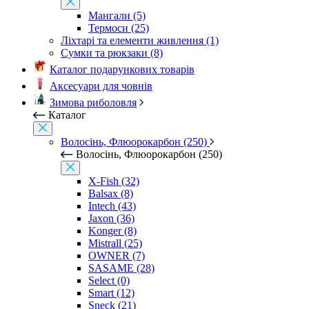
Мангали (5)
Термоси (25)
Ліхтарі та елементи живлення (1)
Сумки та рюкзаки (8)
Каталог подарункових товарів
Аксесуари для човнів
Зимова риболовля
Каталог
Волосінь, Флюорокарбон (250)
Волосінь, Флюорокарбон (250)
X-Fish (32)
Balsax (8)
Intech (43)
Jaxon (36)
Konger (8)
Mistrall (25)
OWNER (7)
SASAME (28)
Select (0)
Smart (12)
Sneck (21)