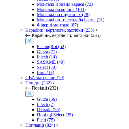
Монтажі Вбивця карася (72)
Монтажі на коропа (103)
Монтажі на пружинах (28)
Монтажі на товстолоба і сома (31)
Фідерні монтажі (87)
Карабіни, вертлюги, застібки (235)
Карабіни, вертлюги, застібки (235)
FishingRoi (52)
Gurza (71)
Intech (14)
SASAME (49)
Select (30)
Інші (18)
ПВА матеріали (20)
Повідці (232)
Повідці (232)
Gurza (59)
Intech (7)
Ukrspin (56)
Повідці Select (35)
Різні (75)
Поплавці (824)