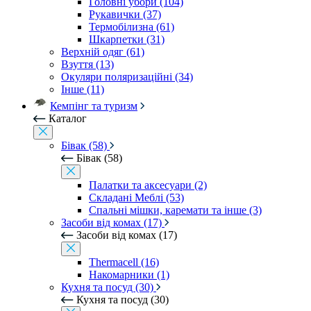
Головні убори (104)
Рукавички (37)
Термобілизна (61)
Шкарпетки (31)
Верхній одяг (61)
Взуття (13)
Окуляри поляризаційні (34)
Інше (11)
Кемпінг та туризм
Каталог
Бівак (58)
Бівак (58)
Палатки та аксесуари (2)
Складані Меблі (53)
Спальні мішки, каремати та інше (3)
Засоби від комах (17)
Засоби від комах (17)
Thermacell (16)
Накомарники (1)
Кухня та посуд (30)
Кухня та посуд (30)