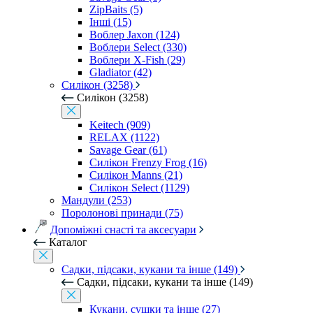
ZipBaits (5)
Інші (15)
Воблер Jaxon (124)
Воблери Select (330)
Воблери X-Fish (29)
Gladiator (42)
Силікон (3258)
Силікон (3258)
Keitech (909)
RELAX (1122)
Savage Gear (61)
Силікон Frenzy Frog (16)
Силікон Manns (21)
Силікон Select (1129)
Мандули (253)
Поролонові принади (75)
Допоміжні снасті та аксесуари
Каталог
Садки, підсаки, кукани та інше (149)
Садки, підсаки, кукани та інше (149)
Кукани, сушки та інше (27)