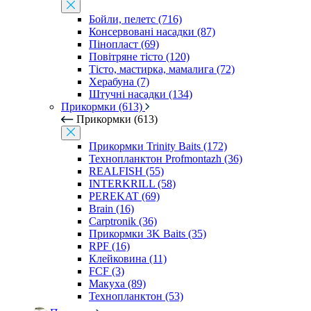
Бойли, пелетс (716)
Консервовані насадки (87)
Пінопласт (69)
Повітряне тісто (120)
Тісто, мастирка, мамалига (72)
Херабуна (7)
Штучні насадки (134)
Прикормки (613)
Прикормки (613)
Прикормки Trinity Baits (172)
Технопланктон Profmontazh (36)
REALFISH (55)
INTERKRILL (58)
PEREKAT (69)
Brain (16)
Carptronik (36)
Прикормки 3K Baits (35)
RPF (16)
Клейковина (11)
FCF (3)
Макуха (89)
Технопланктон (53)