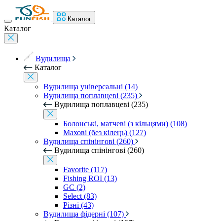
Каталог
Каталог
Вудилища
Каталог
Вудилища універсальні (14)
Вудилища поплавцеві (235)
Вудилища поплавцеві (235)
Болонські, матчеві (з кільцями) (108)
Махові (без кілець) (127)
Вудилища спінінгові (260)
Вудилища спінінгові (260)
Favorite (117)
Fishing ROI (13)
GC (2)
Select (83)
Різні (43)
Вудилища фідерні (107)