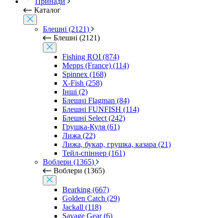
Принади
Каталог
Блешні (2121)
Блешні (2121)
Fishing ROI (874)
Mepps (France) (114)
Spinnex (168)
X-Fish (258)
Інші (2)
Блешні Flagman (84)
Блешні FUNFISH (114)
Блешні Select (242)
Грушка-Куля (61)
Лижа (22)
Лижа, букар, грушка, казара (21)
Тейл-спіннер (161)
Воблери (1365)
Воблери (1365)
Bearking (667)
Golden Catch (29)
Jackall (118)
Savage Gear (6)