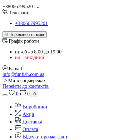
+380667995201
Телефони
+380667995201
Передзвоніть мені
Графік роботи
пн-сб - з 8.00 до 19.00
нд - вихідний
E-mail
info@funfish.com.ua
Ми в соцмережах
Перейти до контактів
0
0
0
Виробники
Акції
Доставка
Оплата
Відгуки про магазин