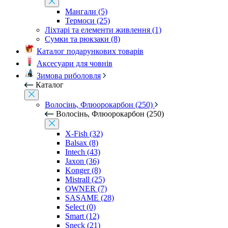
Мангали (5)
Термоси (25)
Ліхтарі та елементи живлення (1)
Сумки та рюкзаки (8)
Каталог подарункових товарів
Аксесуари для човнів
Зимова риболовля
Каталог
Волосінь, Флюорокарбон (250)
Волосінь, Флюорокарбон (250)
X-Fish (32)
Balsax (8)
Intech (43)
Jaxon (36)
Konger (8)
Mistrall (25)
OWNER (7)
SASAME (28)
Select (0)
Smart (12)
Sneck (21)