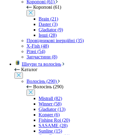
Коропові (61)
Коропові (61)
Brain (21)
Daster (3)
Gladiator (9)
Інші (28)
Провідникові інерційні (35)
X-Fish (48)
Різні (54)
Запчастини (8)
Шнури та волосінь
Каталог
Волосінь (290)
Волосінь (290)
Mistrall (82)
Winner (58)
Gladiator (13)
Konger (6)
Fishing Roi (20)
SASAME (28)
Sunline (15)