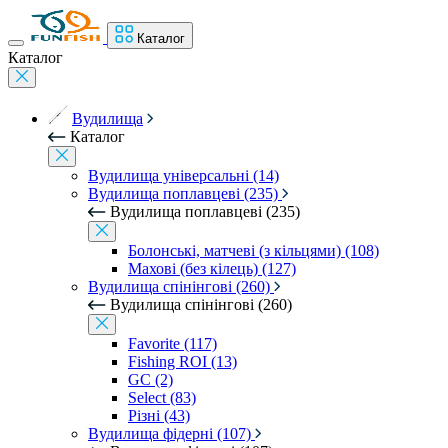
Каталог
Каталог
Вудилища
Каталог
Вудилища універсальні (14)
Вудилища поплавцеві (235)
Вудилища поплавцеві (235)
Болонські, матчеві (з кільцями) (108)
Махові (без кілець) (127)
Вудилища спінінгові (260)
Вудилища спінінгові (260)
Favorite (117)
Fishing ROI (13)
GC (2)
Select (83)
Різні (43)
Вудилища фідерні (107)