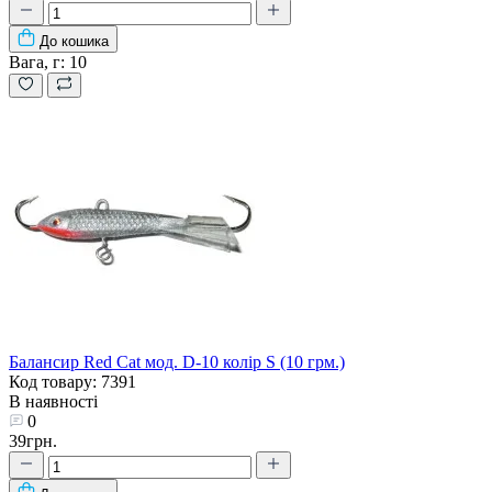
До кошика
Вага, г:
10
Балансир Red Cat мод. D-10 колір S (10 грм.)
Код товару: 7391
В наявності
0
39грн.