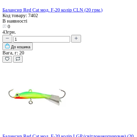
Балансир Red Cat мод. F-20 колір CLN (20 грм.)
Код товару: 7402
В наявності
0
43грн.
До кошика
Вага, г:
20
Балансир Red Cat мод. F-20 колір LGP (світлонакопичувач) (20