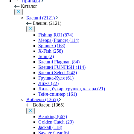
Принади
Каталог
Блешні (2121)
Блешні (2121)
Fishing ROI (874)
Mepps (France) (114)
Spinnex (168)
X-Fish (258)
Інші (2)
Блешні Flagman (84)
Блешні FUNFISH (114)
Блешні Select (242)
Грушка-Куля (61)
Лижа (22)
Лижа, букар, грушка, казара (21)
Тейл-спіннер (161)
Воблери (1365)
Воблери (1365)
Bearking (667)
Golden Catch (29)
Jackall (118)
Savage Gear (6)