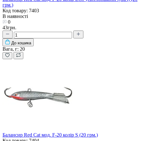
грм.)
Код товару: 7403
В наявності
0
43грн.
До кошика
Вага, г:
20
Балансир Red Cat мод. F-20 колір S (20 грм.)
Код товару: 7404