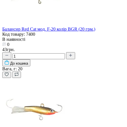
Балансир Red Cat мод. F-20 колір BGR (20 грм.)
Код товару: 7400
В наявності
0
43грн.
До кошика
Вага, г:
20