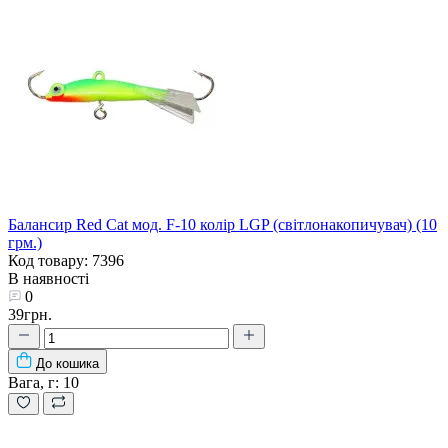
Балансир Red Cat мод. F-10 колір LGP (світлонакопичувач) (10
грм.)
Код товару: 7396
В наявності
0
39грн.
До кошика
Вага, г:
10