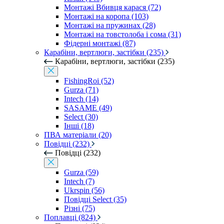
Монтажі Вбивця карася (72)
Монтажі на коропа (103)
Монтажі на пружинах (28)
Монтажі на товстолоба і сома (31)
Фідерні монтажі (87)
Карабіни, вертлюги, застібки (235)
Карабіни, вертлюги, застібки (235)
FishingRoi (52)
Gurza (71)
Intech (14)
SASAME (49)
Select (30)
Інші (18)
ПВА матеріали (20)
Повідці (232)
Повідці (232)
Gurza (59)
Intech (7)
Ukrspin (56)
Повідці Select (35)
Різні (75)
Поплавці (824)