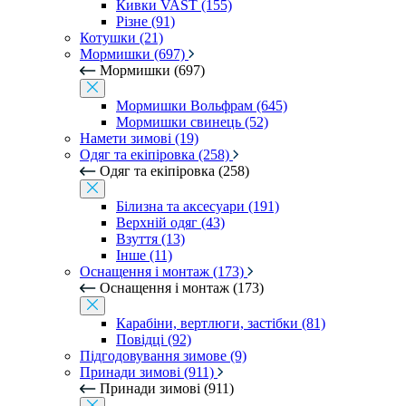
Кивки VAST (155)
Різне (91)
Котушки (21)
Мормишки (697)
Мормишки (697)
Мормишки Вольфрам (645)
Мормишки свинець (52)
Намети зимові (19)
Одяг та екіпіровка (258)
Одяг та екіпіровка (258)
Білизна та аксесуари (191)
Верхній одяг (43)
Взуття (13)
Інше (11)
Оснащення і монтаж (173)
Оснащення і монтаж (173)
Карабіни, вертлюги, застібки (81)
Повідці (92)
Підгодовування зимове (9)
Принади зимові (911)
Принади зимові (911)