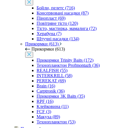
Бойли, пелетс (716)
Консервовані насадки (87)
Пінопласт (69)
Повітряне тісто (120)
Тісто, мастирка, мамалига (72)
Херабуна (7)
Штучні насадки (134)
Прикормки (613)
Прикормки (613)
Прикормки Trinity Baits (172)
Технопланктон Profmontazh (36)
REALFISH (55)
INTERKRILL (58)
PEREKAT (69)
Brain (16)
Carptronik (36)
Прикормки 3K Baits (35)
RPF (16)
Клейковина (11)
FCF (3)
Макуха (89)
Технопланктон (53)