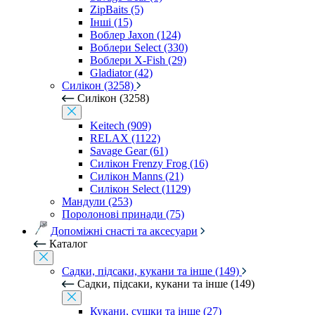
ZipBaits (5)
Інші (15)
Воблер Jaxon (124)
Воблери Select (330)
Воблери X-Fish (29)
Gladiator (42)
Силікон (3258)
Силікон (3258)
Keitech (909)
RELAX (1122)
Savage Gear (61)
Силікон Frenzy Frog (16)
Силікон Manns (21)
Силікон Select (1129)
Мандули (253)
Поролонові принади (75)
Допоміжні снасті та аксесуари
Каталог
Садки, підсаки, кукани та інше (149)
Садки, підсаки, кукани та інше (149)
Кукани, сушки та інше (27)