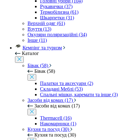
Головні убори (104)
Рукавички (37)
Термобілизна (61)
Шкарпетки (31)
Верхній одяг (61)
Взуття (13)
Окуляри поляризаційні (34)
Інше (11)
Кемпінг та туризм
Каталог
Бівак (58)
Бівак (58)
Палатки та аксесуари (2)
Складані Меблі (53)
Спальні мішки, каремати та інше (3)
Засоби від комах (17)
Засоби від комах (17)
Thermacell (16)
Накомарники (1)
Кухня та посуд (30)
Кухня та посуд (30)