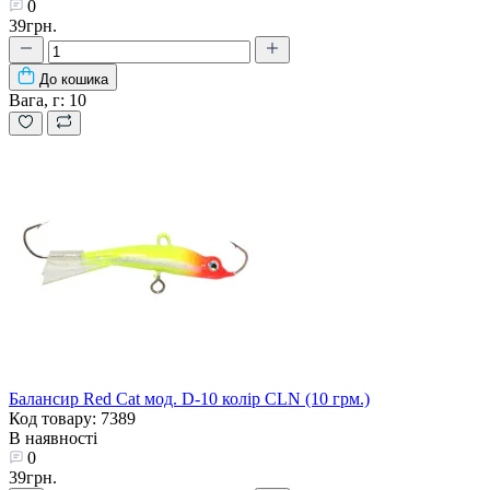
0
39грн.
До кошика
Вага, г:
10
Балансир Red Cat мод. D-10 колір CLN (10 грм.)
Код товару: 7389
В наявності
0
39грн.