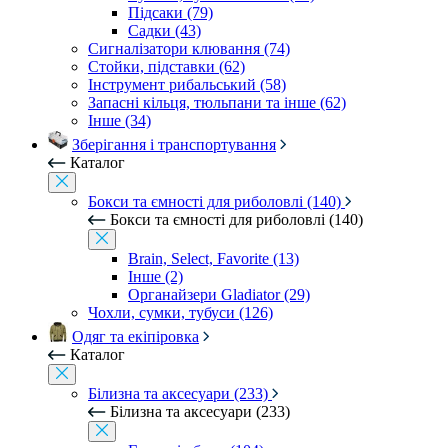
Підсаки (79)
Садки (43)
Сигналізатори клювання (74)
Стойки, підставки (62)
Інструмент рибальський (58)
Запасні кільця, тюльпани та інше (62)
Інше (34)
Зберігання і транспортування
Каталог
Бокси та ємності для риболовлі (140)
Бокси та ємності для риболовлі (140)
Brain, Select, Favorite (13)
Інше (2)
Органайзери Gladiator (29)
Чохли, сумки, тубуси (126)
Одяг та екіпіровка
Каталог
Білизна та аксесуари (233)
Білизна та аксесуари (233)