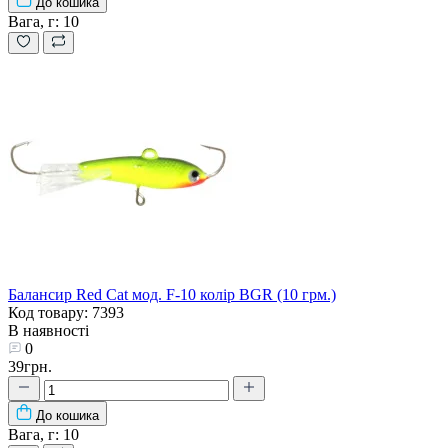
До кошика
Вага, г:
10
Балансир Red Cat мод. F-10 колір BGR (10 грм.)
Код товару: 7393
В наявності
0
39грн.
До кошика
Вага, г:
10