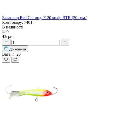
Балансир Red Cat мод. F-20 колір BTR (20 грм.)
Код товару: 7401
В наявності
0
43грн.
До кошика
Вага, г:
20