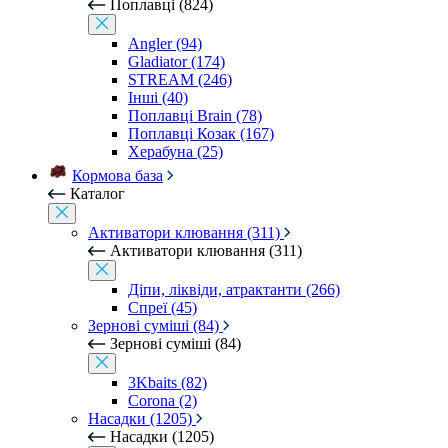
Поплавці (824)
Angler (94)
Gladiator (174)
STREAM (246)
Інші (40)
Поплавці Brain (78)
Поплавці Козак (167)
Херабуна (25)
Кормова база
Каталог
Активатори клювання (311)
Активатори клювання (311)
Діпи, ліквіди, атрактанти (266)
Спреї (45)
Зернові суміші (84)
Зернові суміші (84)
3Kbaits (82)
Corona (2)
Насадки (1205)
Насадки (1205)