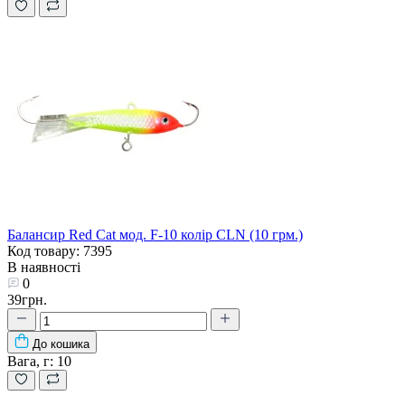
Балансир Red Cat мод. F-10 колір CLN (10 грм.)
Код товару: 7395
В наявності
0
39грн.
До кошика
Вага, г:
10