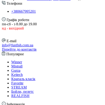
Телефони
+380667995201
Графік роботи
пн-сб - з 8.00 до 19.00
нд - вихідний
E-mail
info@funfish.com.ua
Перейти до контактів
Популярне
Winner
Mistrall
Gurza
Keitech
Крапаль класік
Favorite
STREAM
Бойли, пелетс
REALFISH
Інформація