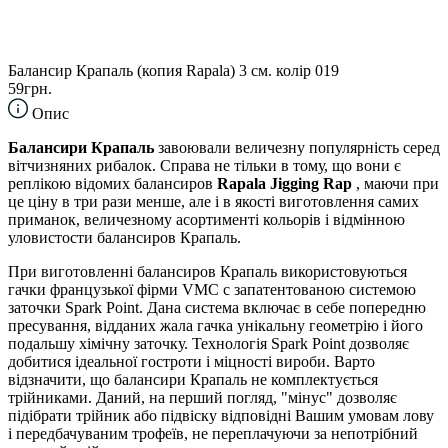
Балансир Крапаль (копия Rapala) 3 см. колір 019
59грн.
Опис
Балансири Крапаль
завоювали величезну популярність серед
вітчизняних рибалок. Справа не тільки в тому, що вони є
реплікою відомих балансиров
Rapala Jigging Rap
, маючи при
це ціну в три рази менше, але і в якості виготовлення самих
приманок, величезному асортименті кольорів і відмінною
уловистости балансиров Крапаль.
При виготовленні балансиров Крапаль використовуються
гачки французької фірми VMC c запатентованою системою
заточки Spark Point. Дана система включає в себе попередню
пресування, відданих жала гачка унікальну геометрію і його
подальшу хімічну заточку. Технологія Spark Point дозволяє
добитися ідеальної гостроти і міцності вироби. Варто
відзначити, що балансири Крапаль не комплектується
трійниками. Даний, на перший погляд, "мінус" дозволяє
підібрати трійник або підвіску відповідні Вашим умовам лову
і передбачуваним трофеїв, не переплачуючи за непотрібний