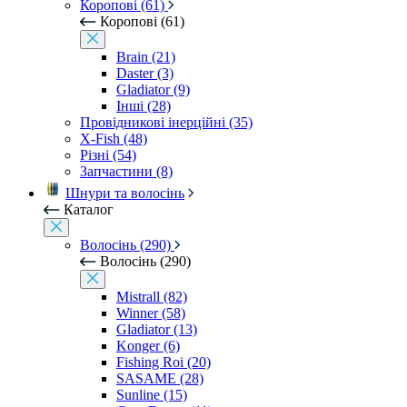
Коропові (61)
Коропові (61)
Brain (21)
Daster (3)
Gladiator (9)
Інші (28)
Провідникові інерційні (35)
X-Fish (48)
Різні (54)
Запчастини (8)
Шнури та волосінь
Каталог
Волосінь (290)
Волосінь (290)
Mistrall (82)
Winner (58)
Gladiator (13)
Konger (6)
Fishing Roi (20)
SASAME (28)
Sunline (15)