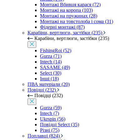
Монтажі Вбивця карася (72)
Монтажі на коропа (103)
Монтажі на пружинах (28)
Монтажі на товстолоба і сома (31)
Фідерні монтажі (87)
Карабіни, вертлюги, застібки (235)
Карабіни, вертлюги, застібки (235)
FishingRoi (52)
Gurza (71)
Intech (14)
SASAME (49)
Select (30)
Інші (18)
ПВА матеріали (20)
Повідці (232)
Повідці (232)
Gurza (59)
Intech (7)
Ukrspin (56)
Повідці Select (35)
Різні (75)
Поплавці (824)