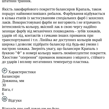
штатний трійник.
Якість лакофарбового покриття балансиров Крапаль, також
порадує найвимогливіших рибалок. Фарбування відбувається
в кілька етапів із застосуванням спеціальних фарб і захисних
лаків. Використовувані фарби не вигоряють і не втрачають
інтенсивність кольору, якісний лак в свою чергу надійно
захищає фарбу від механічних пошкоджень - зубів хижаків,
ударів об лід, контактів з гачками інших приманок при
транспортуванні і т.п. Лінійка же доступних кольорів вкрай
широка і дозволяє підібрати балансир під будь-які умови і
настрою хижака. Зверніть увагу, що балансири Крапаль з
буквою "Ф" в номері кольору мають люмінесцентне покриття.
Хвостове "оперення" приманок виконано з міцного, стійкого
до ударів і впливу негативних температур пластика.
Характеристики
Балансири
Довжина, мм
30
Вага, г
6
Відгуки
Відгуків про цей товар ще не було.