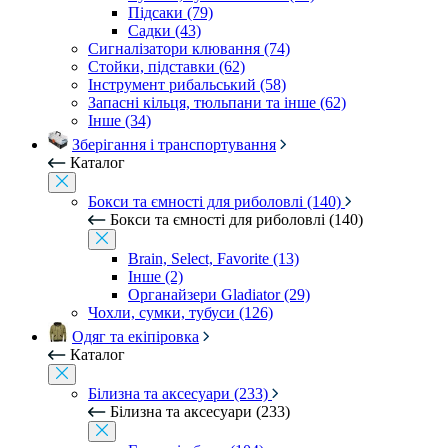
Підсаки (79)
Садки (43)
Сигналізатори клювання (74)
Стойки, підставки (62)
Інструмент рибальський (58)
Запасні кільця, тюльпани та інше (62)
Інше (34)
Зберігання і транспортування
Каталог
Бокси та ємності для риболовлі (140)
Бокси та ємності для риболовлі (140)
Brain, Select, Favorite (13)
Інше (2)
Органайзери Gladiator (29)
Чохли, сумки, тубуси (126)
Одяг та екіпіровка
Каталог
Білизна та аксесуари (233)
Білизна та аксесуари (233)