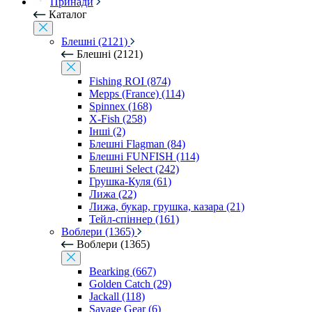
Принади
Каталог
Блешні (2121)
Блешні (2121)
Fishing ROI (874)
Mepps (France) (114)
Spinnex (168)
X-Fish (258)
Інші (2)
Блешні Flagman (84)
Блешні FUNFISH (114)
Блешні Select (242)
Грушка-Куля (61)
Лижа (22)
Лижа, букар, грушка, казара (21)
Тейл-спіннер (161)
Воблери (1365)
Воблери (1365)
Bearking (667)
Golden Catch (29)
Jackall (118)
Savage Gear (6)