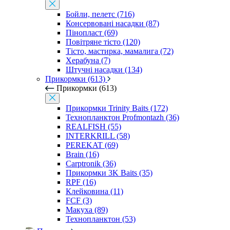
Бойли, пелетс (716)
Консервовані насадки (87)
Пінопласт (69)
Повітряне тісто (120)
Тісто, мастирка, мамалига (72)
Херабуна (7)
Штучні насадки (134)
Прикормки (613)
Прикормки (613)
Прикормки Trinity Baits (172)
Технопланктон Profmontazh (36)
REALFISH (55)
INTERKRILL (58)
PEREKAT (69)
Brain (16)
Carptronik (36)
Прикормки 3K Baits (35)
RPF (16)
Клейковина (11)
FCF (3)
Макуха (89)
Технопланктон (53)