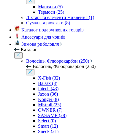
Мангали (5)
Термоси (25)
Ліхтарі та елементи живлення (1)
Сумки та рюкзаки (8)
Каталог подарункових товарів
Аксесуари для човнів
Зимова риболовля
Каталог
Волосінь, Флюорокарбон (250)
Волосінь, Флюорокарбон (250)
X-Fish (32)
Balsax (8)
Intech (43)
Jaxon (36)
Konger (8)
Mistrall (25)
OWNER (7)
SASAME (28)
Select (0)
Smart (12)
Sneck (21)