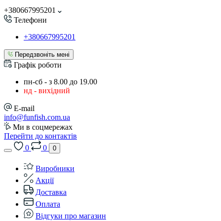
+380667995201
Телефони
+380667995201
Передзвоніть мені
Графік роботи
пн-сб - з 8.00 до 19.00
нд - вихідний
E-mail
info@funfish.com.ua
Ми в соцмережах
Перейти до контактів
0
0
0
Виробники
Акції
Доставка
Оплата
Відгуки про магазин