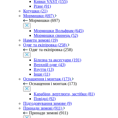
Кивки VAST (155)
Різне (91)
Котушки (21)
Мормишки (697)
Мормишки (697)
Мормишки Вольфрам (645)
Мормишки свинець (52)
Намети зимові (19)
Одяг та екіпіровка (258)
Одяг та екіпіровка (258)
Білизна та аксесуари (191)
Верхній одяг (43)
Взуття (13)
Інше (11)
Оснащення і монтаж (173)
Оснащення і монтаж (173)
Карабіни, вертлюги, застібки (81)
Повідці (92)
Підгодовування зимове (9)
Принади зимові (911)
Принади зимові (911)