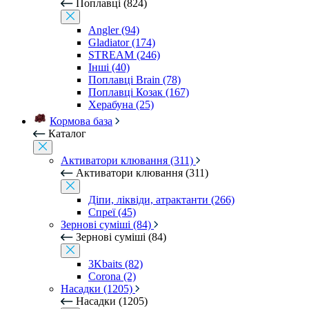
Поплавці (824)
Angler (94)
Gladiator (174)
STREAM (246)
Інші (40)
Поплавці Brain (78)
Поплавці Козак (167)
Херабуна (25)
Кормова база
Каталог
Активатори клювання (311)
Активатори клювання (311)
Діпи, ліквіди, атрактанти (266)
Спреї (45)
Зернові суміші (84)
Зернові суміші (84)
3Kbaits (82)
Corona (2)
Насадки (1205)
Насадки (1205)