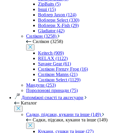
ZipBaits (5)
Інші (15)
Воблер Jaxon (124)
Воблери Select (330)
Воблери X-Fish (29)
Gladiator (42)
Силікон (3258)
Силікон (3258)
Keitech (909)
RELAX (1122)
Savage Gear (61)
Силікон Frenzy Frog (16)
Силікон Manns (21)
Силікон Select (1129)
Мандули (253)
Поролонові принади (75)
Допоміжні снасті та аксесуари
Каталог
Садки, підсаки, кукани та інше (149)
Садки, підсаки, кукани та інше (149)
Кукани, сушки та інше (27)