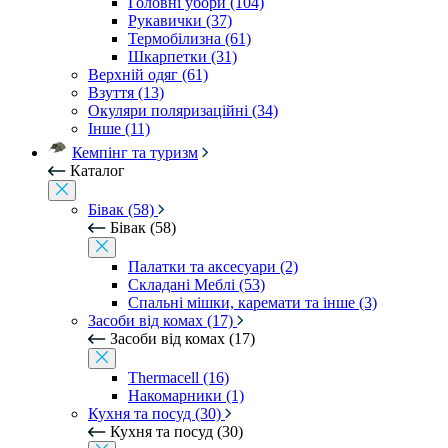
Головні убори (104)
Рукавички (37)
Термобілизна (61)
Шкарпетки (31)
Верхній одяг (61)
Взуття (13)
Окуляри поляризаційні (34)
Інше (11)
Кемпінг та туризм
Каталог
Бівак (58)
Бівак (58)
Палатки та аксесуари (2)
Складані Меблі (53)
Спальні мішки, каремати та інше (3)
Засоби від комах (17)
Засоби від комах (17)
Thermacell (16)
Накомарники (1)
Кухня та посуд (30)
Кухня та посуд (30)