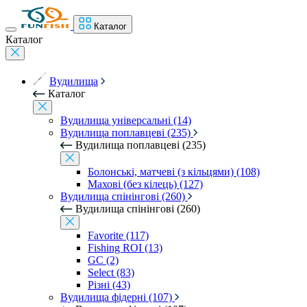
Каталог
Каталог
Вудилища
Каталог
Вудилища універсальні (14)
Вудилища поплавцеві (235)
Вудилища поплавцеві (235)
Болонські, матчеві (з кільцями) (108)
Махові (без кілець) (127)
Вудилища спінінгові (260)
Вудилища спінінгові (260)
Favorite (117)
Fishing ROI (13)
GC (2)
Select (83)
Різні (43)
Вудилища фідерні (107)