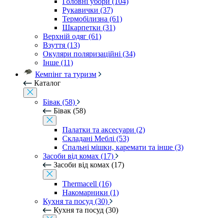
Головні убори (104)
Рукавички (37)
Термобілизна (61)
Шкарпетки (31)
Верхній одяг (61)
Взуття (13)
Окуляри поляризаційні (34)
Інше (11)
Кемпінг та туризм
Каталог
Бівак (58)
Бівак (58)
Палатки та аксесуари (2)
Складані Меблі (53)
Спальні мішки, каремати та інше (3)
Засоби від комах (17)
Засоби від комах (17)
Thermacell (16)
Накомарники (1)
Кухня та посуд (30)
Кухня та посуд (30)