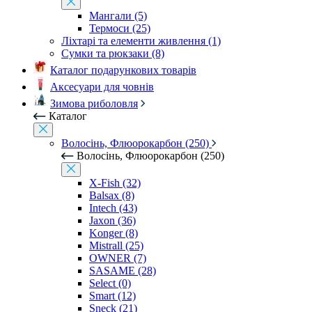
Мангали (5)
Термоси (25)
Ліхтарі та елементи живлення (1)
Сумки та рюкзаки (8)
Каталог подарункових товарів
Аксесуари для човнів
Зимова риболовля
Каталог
Волосінь, Флюорокарбон (250)
Волосінь, Флюорокарбон (250)
X-Fish (32)
Balsax (8)
Intech (43)
Jaxon (36)
Konger (8)
Mistrall (25)
OWNER (7)
SASAME (28)
Select (0)
Smart (12)
Sneck (21)