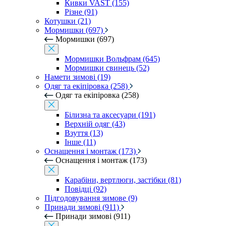
Кивки VAST (155)
Різне (91)
Котушки (21)
Мормишки (697)
Мормишки (697)
Мормишки Вольфрам (645)
Мормишки свинець (52)
Намети зимові (19)
Одяг та екіпіровка (258)
Одяг та екіпіровка (258)
Білизна та аксесуари (191)
Верхній одяг (43)
Взуття (13)
Інше (11)
Оснащення і монтаж (173)
Оснащення і монтаж (173)
Карабіни, вертлюги, застібки (81)
Повідці (92)
Підгодовування зимове (9)
Принади зимові (911)
Принади зимові (911)