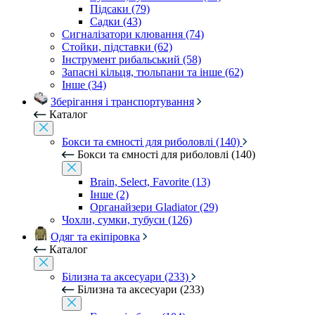
Підсаки (79)
Садки (43)
Сигналізатори клювання (74)
Стойки, підставки (62)
Інструмент рибальський (58)
Запасні кільця, тюльпани та інше (62)
Інше (34)
Зберігання і транспортування
Каталог
Бокси та ємності для риболовлі (140)
Бокси та ємності для риболовлі (140)
Brain, Select, Favorite (13)
Інше (2)
Органайзери Gladiator (29)
Чохли, сумки, тубуси (126)
Одяг та екіпіровка
Каталог
Білизна та аксесуари (233)
Білизна та аксесуари (233)