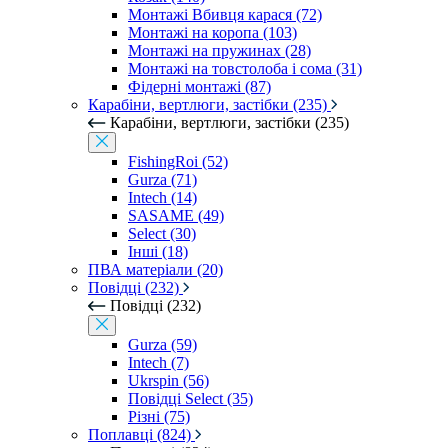
Монтажі Вбивця карася (72)
Монтажі на коропа (103)
Монтажі на пружинах (28)
Монтажі на товстолоба і сома (31)
Фідерні монтажі (87)
Карабіни, вертлюги, застібки (235)
Карабіни, вертлюги, застібки (235)
FishingRoi (52)
Gurza (71)
Intech (14)
SASAME (49)
Select (30)
Інші (18)
ПВА матеріали (20)
Повідці (232)
Повідці (232)
Gurza (59)
Intech (7)
Ukrspin (56)
Повідці Select (35)
Різні (75)
Поплавці (824)