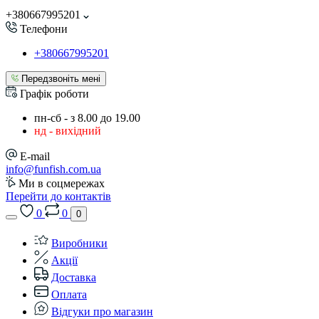
+380667995201
Телефони
+380667995201
Передзвоніть мені
Графік роботи
пн-сб - з 8.00 до 19.00
нд - вихідний
E-mail
info@funfish.com.ua
Ми в соцмережах
Перейти до контактів
0
0
0
Виробники
Акції
Доставка
Оплата
Відгуки про магазин