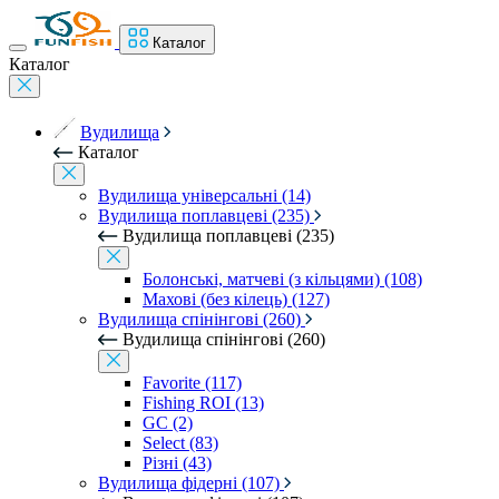
Каталог
Каталог
Вудилища
Каталог
Вудилища універсальні (14)
Вудилища поплавцеві (235)
Вудилища поплавцеві (235)
Болонські, матчеві (з кільцями) (108)
Махові (без кілець) (127)
Вудилища спінінгові (260)
Вудилища спінінгові (260)
Favorite (117)
Fishing ROI (13)
GC (2)
Select (83)
Різні (43)
Вудилища фідерні (107)