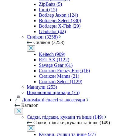
ZipBaits (5)
Інші (15)
Воблер Jaxon (124)
Воблери Select (330)
Воблери X-Fish (29)
Gladiator (42)
Силікон (3258)
Силікон (3258)
Keitech (909)
RELAX (1122)
Savage Gear (61)
Силікон Frenzy Frog (16)
Силікон Manns (21)
Силікон Select (1129)
Мандули (253)
Поролонові принади (75)
Допоміжні снасті та аксесуари
Каталог
Садки, підсаки, кукани та інше (149)
Садки, підсаки, кукани та інше (149)
Кукани, сушки та інше (27)