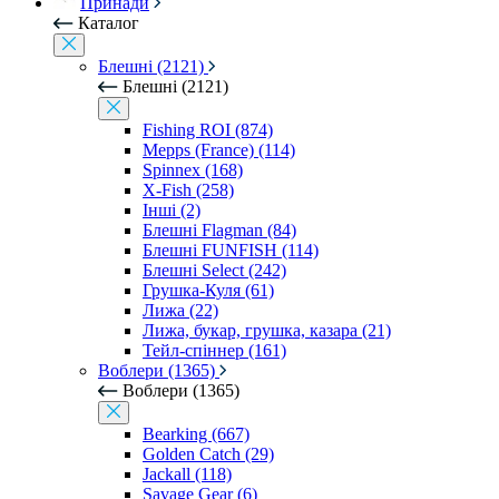
Принади
Каталог
Блешні (2121)
Блешні (2121)
Fishing ROI (874)
Mepps (France) (114)
Spinnex (168)
X-Fish (258)
Інші (2)
Блешні Flagman (84)
Блешні FUNFISH (114)
Блешні Select (242)
Грушка-Куля (61)
Лижа (22)
Лижа, букар, грушка, казара (21)
Тейл-спіннер (161)
Воблери (1365)
Воблери (1365)
Bearking (667)
Golden Catch (29)
Jackall (118)
Savage Gear (6)