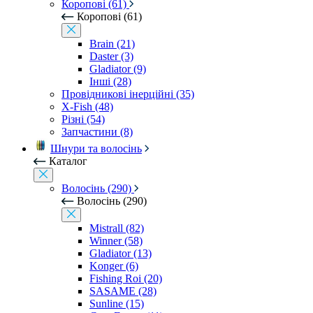
Коропові (61)
Коропові (61)
Brain (21)
Daster (3)
Gladiator (9)
Інші (28)
Провідникові інерційні (35)
X-Fish (48)
Різні (54)
Запчастини (8)
Шнури та волосінь
Каталог
Волосінь (290)
Волосінь (290)
Mistrall (82)
Winner (58)
Gladiator (13)
Konger (6)
Fishing Roi (20)
SASAME (28)
Sunline (15)