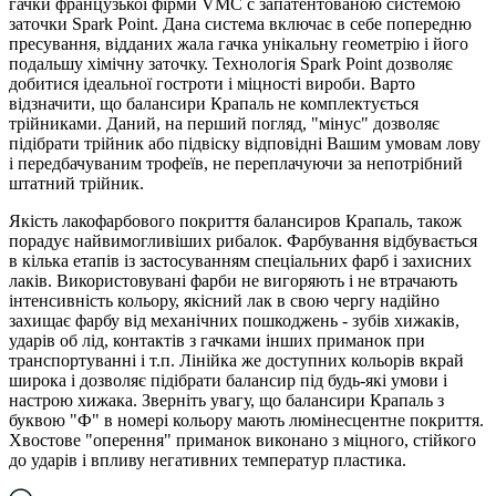
гачки французької фірми VMC c запатентованою системою
заточки Spark Point. Дана система включає в себе попередню
пресування, відданих жала гачка унікальну геометрію і його
подальшу хімічну заточку. Технологія Spark Point дозволяє
добитися ідеальної гостроти і міцності вироби. Варто
відзначити, що балансири Крапаль не комплектується
трійниками. Даний, на перший погляд, "мінус" дозволяє
підібрати трійник або підвіску відповідні Вашим умовам лову
і передбачуваним трофеїв, не переплачуючи за непотрібний
штатний трійник.
Якість лакофарбового покриття балансиров Крапаль, також
порадує найвимогливіших рибалок. Фарбування відбувається
в кілька етапів із застосуванням спеціальних фарб і захисних
лаків. Використовувані фарби не вигоряють і не втрачають
інтенсивність кольору, якісний лак в свою чергу надійно
захищає фарбу від механічних пошкоджень - зубів хижаків,
ударів об лід, контактів з гачками інших приманок при
транспортуванні і т.п. Лінійка же доступних кольорів вкрай
широка і дозволяє підібрати балансир під будь-які умови і
настрою хижака. Зверніть увагу, що балансири Крапаль з
буквою "Ф" в номері кольору мають люмінесцентне покриття.
Хвостове "оперення" приманок виконано з міцного, стійкого
до ударів і впливу негативних температур пластика.