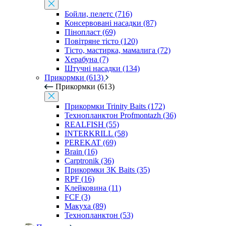
Бойли, пелетс (716)
Консервовані насадки (87)
Пінопласт (69)
Повітряне тісто (120)
Тісто, мастирка, мамалига (72)
Херабуна (7)
Штучні насадки (134)
Прикормки (613)
Прикормки (613)
Прикормки Trinity Baits (172)
Технопланктон Profmontazh (36)
REALFISH (55)
INTERKRILL (58)
PEREKAT (69)
Brain (16)
Carptronik (36)
Прикормки 3K Baits (35)
RPF (16)
Клейковина (11)
FCF (3)
Макуха (89)
Технопланктон (53)