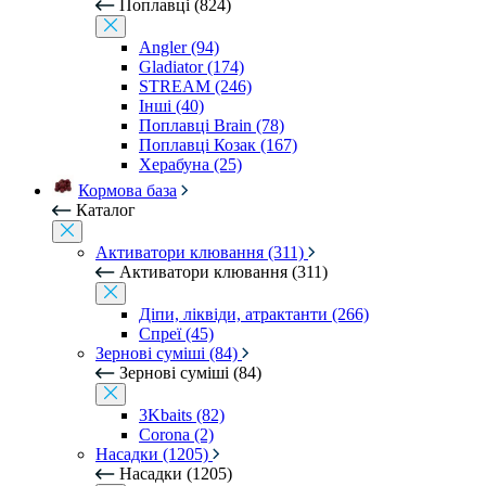
Поплавці (824)
Angler (94)
Gladiator (174)
STREAM (246)
Інші (40)
Поплавці Brain (78)
Поплавці Козак (167)
Херабуна (25)
Кормова база
Каталог
Активатори клювання (311)
Активатори клювання (311)
Діпи, ліквіди, атрактанти (266)
Спреї (45)
Зернові суміші (84)
Зернові суміші (84)
3Kbaits (82)
Corona (2)
Насадки (1205)
Насадки (1205)