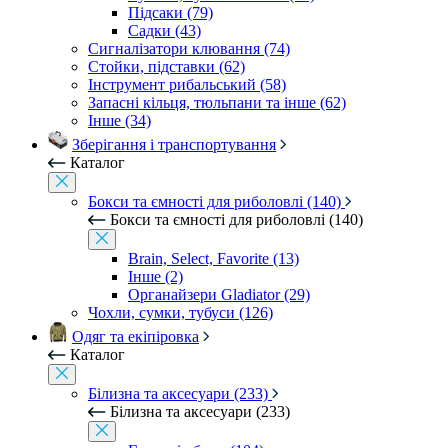
Підсаки (79)
Садки (43)
Сигналізатори клювання (74)
Стойки, підставки (62)
Інструмент рибальський (58)
Запасні кільця, тюльпани та інше (62)
Інше (34)
Зберігання і транспортування
Каталог
Бокси та ємності для риболовлі (140)
Бокси та ємності для риболовлі (140)
Brain, Select, Favorite (13)
Інше (2)
Органайзери Gladiator (29)
Чохли, сумки, тубуси (126)
Одяг та екіпіровка
Каталог
Білизна та аксесуари (233)
Білизна та аксесуари (233)