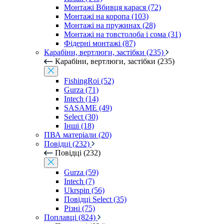
Монтажі Вбивця карася (72)
Монтажі на коропа (103)
Монтажі на пружинах (28)
Монтажі на товстолоба і сома (31)
Фідерні монтажі (87)
Карабіни, вертлюги, застібки (235)
Карабіни, вертлюги, застібки (235)
FishingRoi (52)
Gurza (71)
Intech (14)
SASAME (49)
Select (30)
Інші (18)
ПВА матеріали (20)
Повідці (232)
Повідці (232)
Gurza (59)
Intech (7)
Ukrspin (56)
Повідці Select (35)
Різні (75)
Поплавці (824)