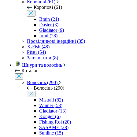
Коропові (61)
Коропові (61)
Brain (21)
Daster (3)
Gladiator (9)
Інші (28)
Провідникові інерційні (35)
X-Fish (48)
Різні (54)
Запчастини (8)
Шнури та волосінь
Каталог
Волосінь (290)
Волосінь (290)
Mistrall (82)
Winner (58)
Gladiator (13)
Konger (6)
Fishing Roi (20)
SASAME (28)
Sunline (15)