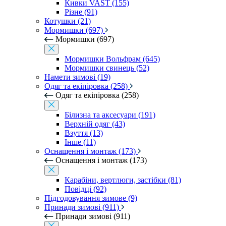
Кивки VAST (155)
Різне (91)
Котушки (21)
Мормишки (697)
Мормишки (697)
Мормишки Вольфрам (645)
Мормишки свинець (52)
Намети зимові (19)
Одяг та екіпіровка (258)
Одяг та екіпіровка (258)
Білизна та аксесуари (191)
Верхній одяг (43)
Взуття (13)
Інше (11)
Оснащення і монтаж (173)
Оснащення і монтаж (173)
Карабіни, вертлюги, застібки (81)
Повідці (92)
Підгодовування зимове (9)
Принади зимові (911)
Принади зимові (911)