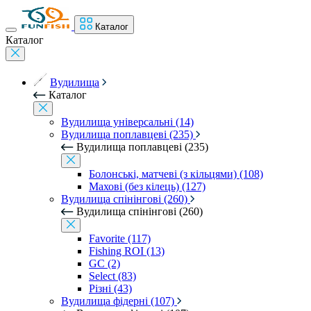
Каталог
Каталог
Вудилища
Каталог
Вудилища універсальні (14)
Вудилища поплавцеві (235)
Вудилища поплавцеві (235)
Болонські, матчеві (з кільцями) (108)
Махові (без кілець) (127)
Вудилища спінінгові (260)
Вудилища спінінгові (260)
Favorite (117)
Fishing ROI (13)
GC (2)
Select (83)
Різні (43)
Вудилища фідерні (107)