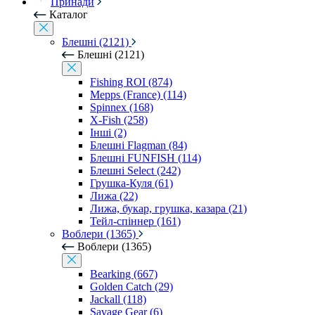
Принади
Каталог
Блешні (2121)
Блешні (2121)
Fishing ROI (874)
Mepps (France) (114)
Spinnex (168)
X-Fish (258)
Інші (2)
Блешні Flagman (84)
Блешні FUNFISH (114)
Блешні Select (242)
Грушка-Куля (61)
Лижа (22)
Лижа, букар, грушка, казара (21)
Тейл-спіннер (161)
Воблери (1365)
Воблери (1365)
Bearking (667)
Golden Catch (29)
Jackall (118)
Savage Gear (6)