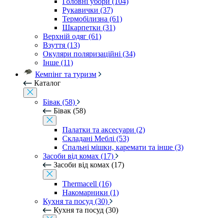
Головні убори (104)
Рукавички (37)
Термобілизна (61)
Шкарпетки (31)
Верхній одяг (61)
Взуття (13)
Окуляри поляризаційні (34)
Інше (11)
Кемпінг та туризм
Каталог
Бівак (58)
Бівак (58)
Палатки та аксесуари (2)
Складані Меблі (53)
Спальні мішки, каремати та інше (3)
Засоби від комах (17)
Засоби від комах (17)
Thermacell (16)
Накомарники (1)
Кухня та посуд (30)
Кухня та посуд (30)