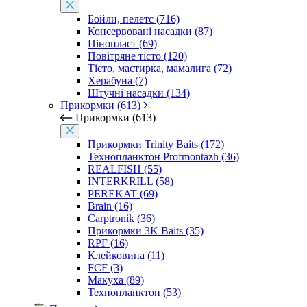
Бойли, пелетс (716)
Консервовані насадки (87)
Пінопласт (69)
Повітряне тісто (120)
Тісто, мастирка, мамалига (72)
Херабуна (7)
Штучні насадки (134)
Прикормки (613)
Прикормки (613)
Прикормки Trinity Baits (172)
Технопланктон Profmontazh (36)
REALFISH (55)
INTERKRILL (58)
PEREKAT (69)
Brain (16)
Carptronik (36)
Прикормки 3K Baits (35)
RPF (16)
Клейковина (11)
FCF (3)
Макуха (89)
Технопланктон (53)