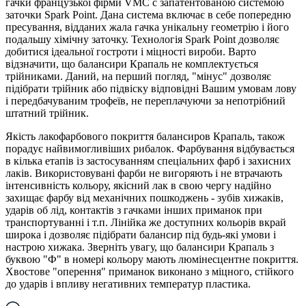
гачки французької фірми VMC c запатентованою системою
заточки Spark Point. Дана система включає в себе попередню
пресування, відданих жала гачка унікальну геометрію і його
подальшу хімічну заточку. Технологія Spark Point дозволяє
добитися ідеальної гостроти і міцності вироби. Варто
відзначити, що балансири Крапаль не комплектується
трійниками. Даний, на перший погляд, "мінус" дозволяє
підібрати трійник або підвіску відповідні Вашим умовам лову
і передбачуваним трофеїв, не переплачуючи за непотрібний
штатний трійник.
Якість лакофарбового покриття балансиров Крапаль, також
порадує найвимогливіших рибалок. Фарбування відбувається
в кілька етапів із застосуванням спеціальних фарб і захисних
лаків. Використовувані фарби не вигоряють і не втрачають
інтенсивність кольору, якісний лак в свою чергу надійно
захищає фарбу від механічних пошкоджень - зубів хижаків,
ударів об лід, контактів з гачками інших приманок при
транспортуванні і т.п. Лінійка же доступних кольорів вкрай
широка і дозволяє підібрати балансир під будь-які умови і
настрою хижака. Зверніть увагу, що балансири Крапаль з
буквою "Ф" в номері кольору мають люмінесцентне покриття.
Хвостове "оперення" приманок виконано з міцного, стійкого
до ударів і впливу негативних температур пластика.