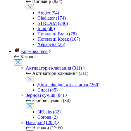
Поплавці (824)
Angler (94)
Gladiator (174)
STREAM (246)
Інші (40)
Поплавці Brain (78)
Поплавці Козак (167)
Херабуна (25)
Кормова база
Каталог
Активатори клювання (311)
Активатори клювання (311)
Діпи, ліквіди, атрактанти (266)
Спреї (45)
Зернові суміші (84)
Зернові суміші (84)
3Kbaits (82)
Corona (2)
Насадки (1205)
Насадки (1205)