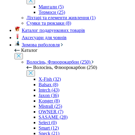
Мангали (5)
Термоси (25)
Ліхтарі та елементи живлення (1)
Сумки та рюкзаки (8)
Каталог подарункових товарів
Аксесуари для човнів
Зимова риболовля
Каталог
Волосінь, Флюорокарбон (250)
Волосінь, Флюорокарбон (250)
X-Fish (32)
Balsax (8)
Intech (43)
Jaxon (36)
Konger (8)
Mistrall (25)
OWNER (7)
SASAME (28)
Select (0)
Smart (12)
Sneck (21)