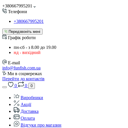
+380667995201
Телефони
+380667995201
Передзвоніть мені
Графік роботи
пн-сб - з 8.00 до 19.00
нд - вихідний
E-mail
info@funfish.com.ua
Ми в соцмережах
Перейти до контактів
0
0
0
Виробники
Акції
Доставка
Оплата
Відгуки про магазин