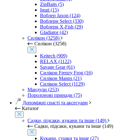
ZipBaits (5)
Інші (15)
Воблер Jaxon (124)
Воблери Select (330)
Воблери X-Fish (29)
Gladiator (42)
Силікон (3258)
Силікон (3258)
Keitech (909)
RELAX (1122)
Savage Gear (61)
Силікон Frenzy Frog (16)
Силікон Manns (21)
Силікон Select (1129)
Мандули (253)
Поролонові принади (75)
Допоміжні снасті та аксесуари
Каталог
Садки, підсаки, кукани та інше (149)
Садки, підсаки, кукани та інше (149)
Кукани, сушки та інше (27)