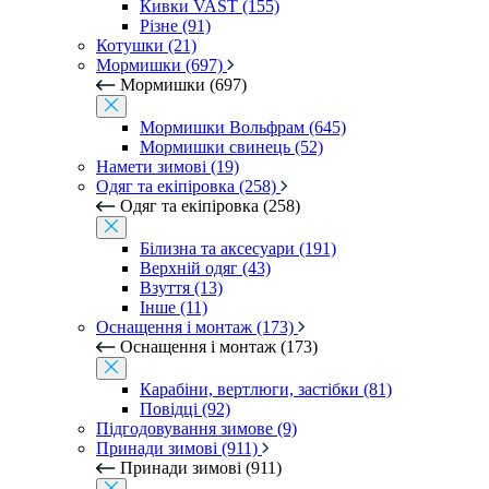
Кивки VAST (155)
Різне (91)
Котушки (21)
Мормишки (697)
Мормишки (697)
Мормишки Вольфрам (645)
Мормишки свинець (52)
Намети зимові (19)
Одяг та екіпіровка (258)
Одяг та екіпіровка (258)
Білизна та аксесуари (191)
Верхній одяг (43)
Взуття (13)
Інше (11)
Оснащення і монтаж (173)
Оснащення і монтаж (173)
Карабіни, вертлюги, застібки (81)
Повідці (92)
Підгодовування зимове (9)
Принади зимові (911)
Принади зимові (911)