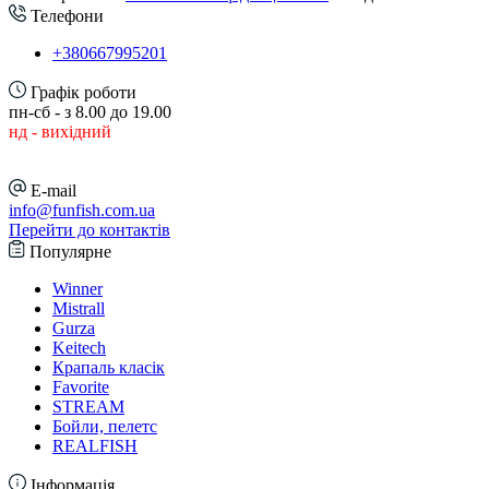
Телефони
+380667995201
Графік роботи
пн-сб - з 8.00 до 19.00
нд - вихідний
E-mail
info@funfish.com.ua
Перейти до контактів
Популярне
Winner
Mistrall
Gurza
Keitech
Крапаль класік
Favorite
STREAM
Бойли, пелетс
REALFISH
Інформація