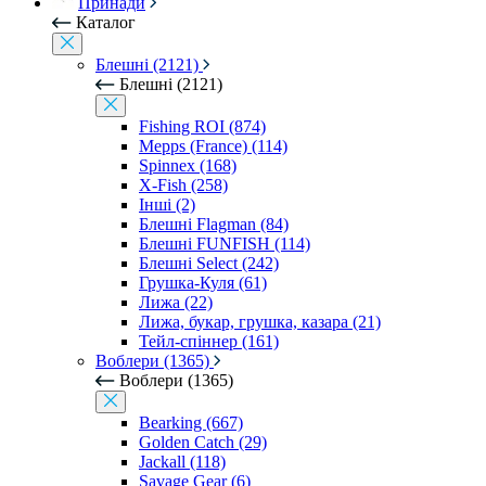
Принади
Каталог
Блешні (2121)
Блешні (2121)
Fishing ROI (874)
Mepps (France) (114)
Spinnex (168)
X-Fish (258)
Інші (2)
Блешні Flagman (84)
Блешні FUNFISH (114)
Блешні Select (242)
Грушка-Куля (61)
Лижа (22)
Лижа, букар, грушка, казара (21)
Тейл-спіннер (161)
Воблери (1365)
Воблери (1365)
Bearking (667)
Golden Catch (29)
Jackall (118)
Savage Gear (6)