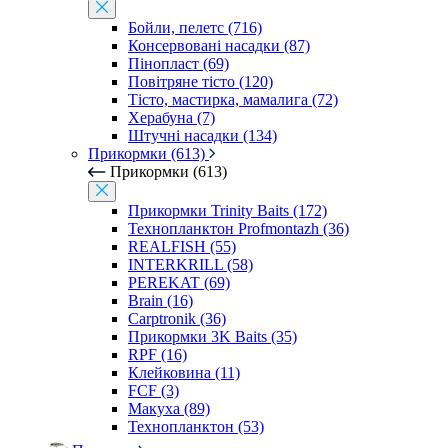
Бойли, пелетс (716)
Консервовані насадки (87)
Пінопласт (69)
Повітряне тісто (120)
Тісто, мастирка, мамалига (72)
Херабуна (7)
Штучні насадки (134)
Прикормки (613)
Прикормки (613)
Прикормки Trinity Baits (172)
Технопланктон Profmontazh (36)
REALFISH (55)
INTERKRILL (58)
PEREKAT (69)
Brain (16)
Carptronik (36)
Прикормки 3K Baits (35)
RPF (16)
Клейковина (11)
FCF (3)
Макуха (89)
Технопланктон (53)