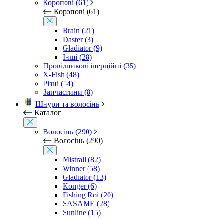
Коропові (61)
Коропові (61)
Brain (21)
Daster (3)
Gladiator (9)
Інші (28)
Провідникові інерційні (35)
X-Fish (48)
Різні (54)
Запчастини (8)
Шнури та волосінь
Каталог
Волосінь (290)
Волосінь (290)
Mistrall (82)
Winner (58)
Gladiator (13)
Konger (6)
Fishing Roi (20)
SASAME (28)
Sunline (15)