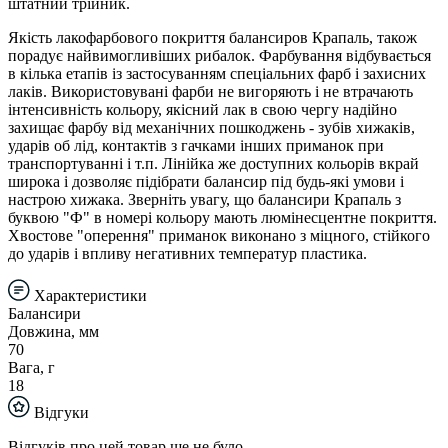
штатний трійник.
Якість лакофарбового покриття балансиров Крапаль, також
порадує найвимогливіших рибалок. Фарбування відбувається
в кілька етапів із застосуванням спеціальних фарб і захисних
лаків. Використовувані фарби не вигоряють і не втрачають
інтенсивність кольору, якісний лак в свою чергу надійно
захищає фарбу від механічних пошкоджень - зубів хижаків,
ударів об лід, контактів з гачками інших приманок при
транспортуванні і т.п. Лінійка же доступних кольорів вкрай
широка і дозволяє підібрати балансир під будь-які умови і
настрою хижака. Зверніть увагу, що балансири Крапаль з
буквою "Ф" в номері кольору мають люмінесцентне покриття.
Хвостове "оперення" приманок виконано з міцного, стійкого
до ударів і впливу негативних температур пластика.
Характеристики
Балансири
Довжина, мм
70
Вага, г
18
Відгуки
Відгуків про цей товар ще не було.