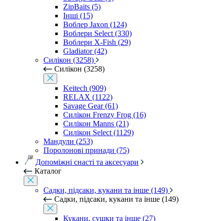
ZipBaits (5)
Інші (15)
Воблер Jaxon (124)
Воблери Select (330)
Воблери X-Fish (29)
Gladiator (42)
Силікон (3258)
Силікон (3258)
Keitech (909)
RELAX (1122)
Savage Gear (61)
Силікон Frenzy Frog (16)
Силікон Manns (21)
Силікон Select (1129)
Мандули (253)
Поролонові принади (75)
Допоміжні снасті та аксесуари
Каталог
Садки, підсаки, кукани та інше (149)
Садки, підсаки, кукани та інше (149)
Кукани, сушки та інше (27)