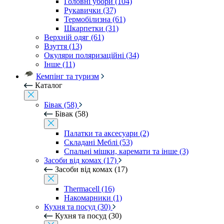
Головні убори (104)
Рукавички (37)
Термобілизна (61)
Шкарпетки (31)
Верхній одяг (61)
Взуття (13)
Окуляри поляризаційні (34)
Інше (11)
Кемпінг та туризм
Каталог
Бівак (58)
Бівак (58)
Палатки та аксесуари (2)
Складані Меблі (53)
Спальні мішки, каремати та інше (3)
Засоби від комах (17)
Засоби від комах (17)
Thermacell (16)
Накомарники (1)
Кухня та посуд (30)
Кухня та посуд (30)