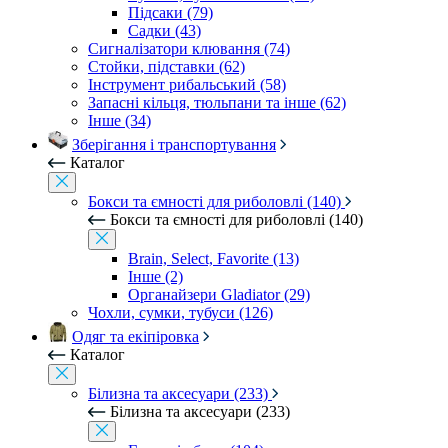
Підсаки (79)
Садки (43)
Сигналізатори клювання (74)
Стойки, підставки (62)
Інструмент рибальський (58)
Запасні кільця, тюльпани та інше (62)
Інше (34)
Зберігання і транспортування
Каталог
Бокси та ємності для риболовлі (140)
Бокси та ємності для риболовлі (140)
Brain, Select, Favorite (13)
Інше (2)
Органайзери Gladiator (29)
Чохли, сумки, тубуси (126)
Одяг та екіпіровка
Каталог
Білизна та аксесуари (233)
Білизна та аксесуари (233)