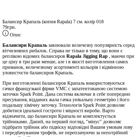
Балансир Крапаль (копия Rapala) 7 см. колір 018
79грн.
Опис
Балансири Крапаль
завоювали величезну популярність серед
вітчизняних рибалок. Справа не тільки в тому, що вони є
реплікою відомих балансиров
Rapala Jigging Rap
, маючи при
це ціну в три рази менше, але і в якості виготовлення самих
приманок, величезному асортименті кольорів і відмінною
уловистости балансиров Крапаль.
При виготовленні балансиров Крапаль використовуються
гачки французької фірми VMC c запатентованою системою
заточки Spark Point. Дана система включає в себе попередню
пресування, відданих жала гачка унікальну геометрію і його
подальшу хімічну заточку. Технологія Spark Point дозволяє
добитися ідеальної гостроти і міцності вироби. Варто
відзначити, що балансири Крапаль не комплектується
трійниками. Даний, на перший погляд, "мінус" дозволяє
підібрати трійник або підвіску відповідні Вашим умовам лову
і передбачуваним трофеїв, не переплачуючи за непотрібний