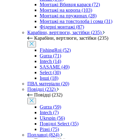
Монтажі Вбивця карася (72)
Монтажі на коропа (103)
Монтажі на пружинах (28)
Монтажі на товстолоба і сома (31)
Фідерні монтажі (87)
Карабіни, вертлюги, застібки (235)
Карабіни, вертлюги, застібки (235)
FishingRoi (52)
Gurza (71)
Intech (14)
SASAME (49)
Select (30)
Інші (18)
ПВА матеріали (20)
Повідці (232)
Повідці (232)
Gurza (59)
Intech (7)
Ukrspin (56)
Повідці Select (35)
Різні (75)
Поплавці (824)