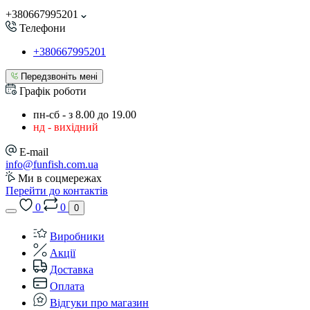
+380667995201
Телефони
+380667995201
Передзвоніть мені
Графік роботи
пн-сб - з 8.00 до 19.00
нд - вихідний
E-mail
info@funfish.com.ua
Ми в соцмережах
Перейти до контактів
0
0
0
Виробники
Акції
Доставка
Оплата
Відгуки про магазин