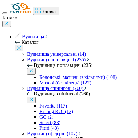
Каталог
Каталог
Вудилища
Каталог
Вудилища універсальні (14)
Вудилища поплавцеві (235)
Вудилища поплавцеві (235)
Болонські, матчеві (з кільцями) (108)
Махові (без кілець) (127)
Вудилища спінінгові (260)
Вудилища спінінгові (260)
Favorite (117)
Fishing ROI (13)
GC (2)
Select (83)
Різні (43)
Вудилища фідерні (107)