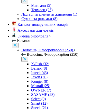
Мангали (5)
Термоси (25)
Ліхтарі та елементи живлення (1)
Сумки та рюкзаки (8)
Каталог подарункових товарів
Аксесуари для човнів
Зимова риболовля
Каталог
Волосінь, Флюорокарбон (250)
Волосінь, Флюорокарбон (250)
X-Fish (32)
Balsax (8)
Intech (43)
Jaxon (36)
Konger (8)
Mistrall (25)
OWNER (7)
SASAME (28)
Select (0)
Smart (12)
Sneck (21)