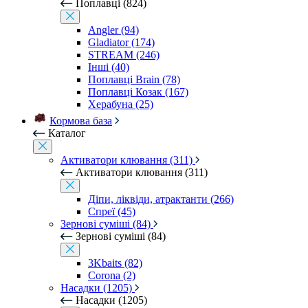
Поплавці (824)
Angler (94)
Gladiator (174)
STREAM (246)
Інші (40)
Поплавці Brain (78)
Поплавці Козак (167)
Херабуна (25)
Кормова база
Каталог
Активатори клювання (311)
Активатори клювання (311)
Діпи, ліквіди, атрактанти (266)
Спреї (45)
Зернові суміші (84)
Зернові суміші (84)
3Kbaits (82)
Corona (2)
Насадки (1205)
Насадки (1205)