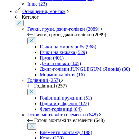
Інше (23)
Оснащення, монтаж
Каталог
Гачки, грузи, джиг-голівки (2089)
Гачки, грузи, джиг-голівки (2089)
Гачки на мирну рибу (968)
Гачки на хижака (529)
Грузи (401)
Джиг-голівки (145)
Джиг-голівки JUNGLEGUM (Японія) (30)
Мормишка літня (16)
Годівниці (257)
Годівниці (257)
Годівниці пружинні (51)
Годівниці фідерні (122)
Флет-годівниці (84)
Готові монтажі та елементи (648)
Готові монтажі та елементи (648)
Елементи монтажу (188)
Козак (139)