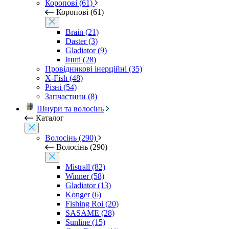
Коропові (61)
Коропові (61)
Brain (21)
Daster (3)
Gladiator (9)
Інші (28)
Провідникові інерційні (35)
X-Fish (48)
Різні (54)
Запчастини (8)
Шнури та волосінь
Каталог
Волосінь (290)
Волосінь (290)
Mistrall (82)
Winner (58)
Gladiator (13)
Konger (6)
Fishing Roi (20)
SASAME (28)
Sunline (15)