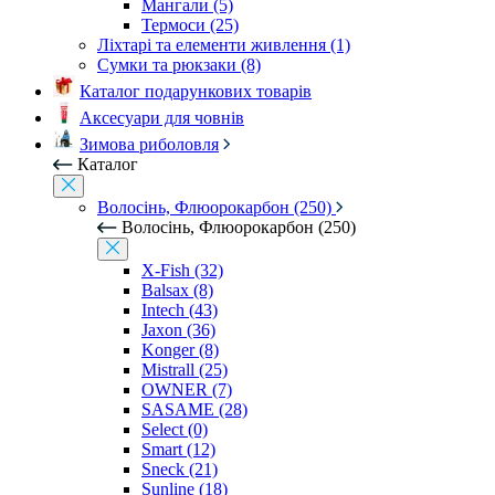
Мангали (5)
Термоси (25)
Ліхтарі та елементи живлення (1)
Сумки та рюкзаки (8)
Каталог подарункових товарів
Аксесуари для човнів
Зимова риболовля
Каталог
Волосінь, Флюорокарбон (250)
Волосінь, Флюорокарбон (250)
X-Fish (32)
Balsax (8)
Intech (43)
Jaxon (36)
Konger (8)
Mistrall (25)
OWNER (7)
SASAME (28)
Select (0)
Smart (12)
Sneck (21)
Sunline (18)