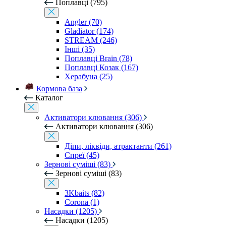
Поплавці (795)
Angler (70)
Gladiator (174)
STREAM (246)
Інші (35)
Поплавці Brain (78)
Поплавці Козак (167)
Херабуна (25)
Кормова база
Каталог
Активатори клювання (306)
Активатори клювання (306)
Діпи, ліквіди, атрактанти (261)
Спреї (45)
Зернові суміші (83)
Зернові суміші (83)
3Kbaits (82)
Corona (1)
Насадки (1205)
Насадки (1205)