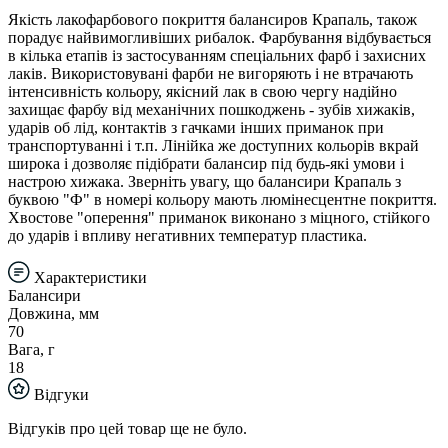
Якість лакофарбового покриття балансиров Крапаль, також
порадує найвимогливіших рибалок. Фарбування відбувається
в кілька етапів із застосуванням спеціальних фарб і захисних
лаків. Використовувані фарби не вигоряють і не втрачають
інтенсивність кольору, якісний лак в свою чергу надійно
захищає фарбу від механічних пошкоджень - зубів хижаків,
ударів об лід, контактів з гачками інших приманок при
транспортуванні і т.п. Лінійка же доступних кольорів вкрай
широка і дозволяє підібрати балансир під будь-які умови і
настрою хижака. Зверніть увагу, що балансири Крапаль з
буквою "Ф" в номері кольору мають люмінесцентне покриття.
Хвостове "оперення" приманок виконано з міцного, стійкого
до ударів і впливу негативних температур пластика.
Характеристики
Балансири
Довжина, мм
70
Вага, г
18
Відгуки
Відгуків про цей товар ще не було.