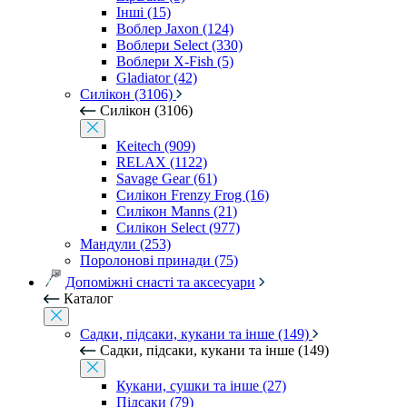
Інші (15)
Воблер Jaxon (124)
Воблери Select (330)
Воблери X-Fish (5)
Gladiator (42)
Силікон (3106)
Силікон (3106)
Keitech (909)
RELAX (1122)
Savage Gear (61)
Силікон Frenzy Frog (16)
Силікон Manns (21)
Силікон Select (977)
Мандули (253)
Поролонові принади (75)
Допоміжні снасті та аксесуари
Каталог
Садки, підсаки, кукани та інше (149)
Садки, підсаки, кукани та інше (149)
Кукани, сушки та інше (27)
Підсаки (79)