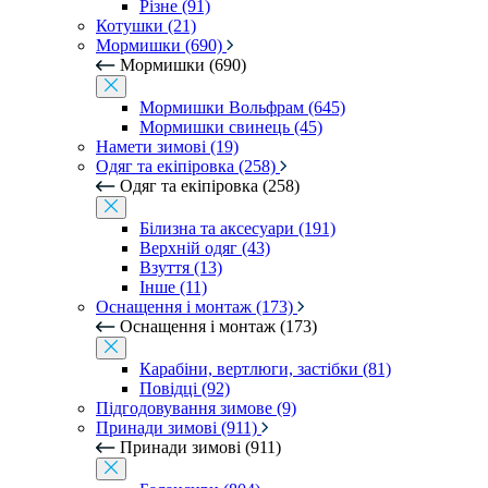
Різне (91)
Котушки (21)
Мормишки (690)
Мормишки (690)
Мормишки Вольфрам (645)
Мормишки свинець (45)
Намети зимові (19)
Одяг та екіпіровка (258)
Одяг та екіпіровка (258)
Білизна та аксесуари (191)
Верхній одяг (43)
Взуття (13)
Інше (11)
Оснащення і монтаж (173)
Оснащення і монтаж (173)
Карабіни, вертлюги, застібки (81)
Повідці (92)
Підгодовування зимове (9)
Принади зимові (911)
Принади зимові (911)