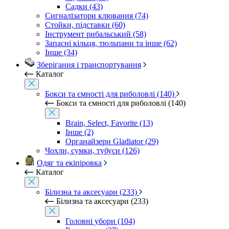
Садки (43)
Сигналізатори клювання (74)
Стойки, підставки (60)
Інструмент рибальський (58)
Запасні кільця, тюльпани та інше (62)
Інше (34)
Зберігання і транспортування
Каталог
Бокси та ємності для риболовлі (140)
Бокси та ємності для риболовлі (140)
Brain, Select, Favorite (13)
Інше (2)
Органайзери Gladiator (29)
Чохли, сумки, тубуси (126)
Одяг та екіпіровка
Каталог
Білизна та аксесуари (233)
Білизна та аксесуари (233)
Головні убори (104)