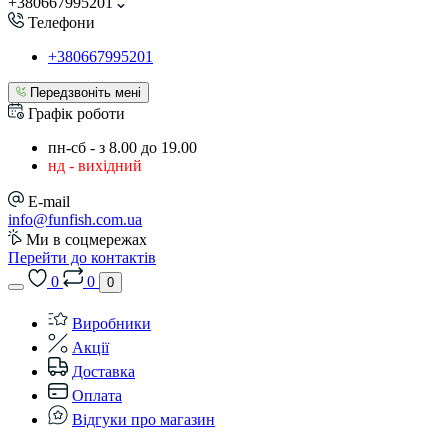
+380667995201
Телефони
+380667995201
Передзвоніть мені
Графік роботи
пн-сб - з 8.00 до 19.00
нд - вихідний
E-mail
info@funfish.com.ua
Ми в соцмережах
Перейти до контактів
0
0
0
Виробники
Акції
Доставка
Оплата
Відгуки про магазин