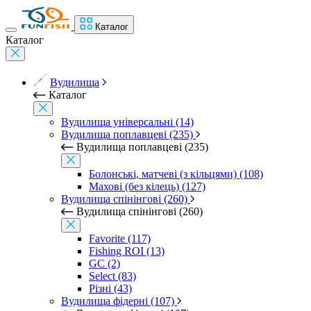
Каталог
Каталог
Вудилища
Каталог
Вудилища універсальні (14)
Вудилища поплавцеві (235)
Вудилища поплавцеві (235)
Болонські, матчеві (з кільцями) (108)
Махові (без кілець) (127)
Вудилища спінінгові (260)
Вудилища спінінгові (260)
Favorite (117)
Fishing ROI (13)
GC (2)
Select (83)
Різні (43)
Вудилища фідерні (107)