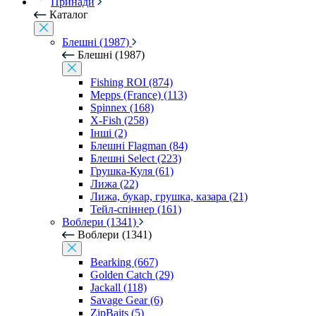
Принади
Каталог
Блешні (1987)
Блешні (1987)
Fishing ROI (874)
Mepps (France) (113)
Spinnex (168)
X-Fish (258)
Інші (2)
Блешні Flagman (84)
Блешні Select (223)
Грушка-Куля (61)
Лижа (22)
Лижа, букар, грушка, казара (21)
Тейл-спіннер (161)
Воблери (1341)
Воблери (1341)
Bearking (667)
Golden Catch (29)
Jackall (118)
Savage Gear (6)
ZipBaits (5)