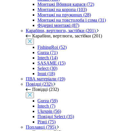
Монтажі Вбивця карася (72)
Монтажі на коропа (103)
Монтажі на пружинах (28)
Монтажі на товстолоба і сома (31)
Фідерні монтажі (87)
Карабіни, вертлюги, застібки (201)
Карабіни, вертлюги, застібки (201)
FishingRoi (52)
Gurza (71)
Intech (14)
SASAME (15)
Select (30)
Інші (18)
ПВА матеріали (19)
Повідці (232)
Повідці (232)
Gurza (59)
Intech (7)
Ukrspin (56)
Повідці Select (35)
Різні (75)
Поплавці (795)