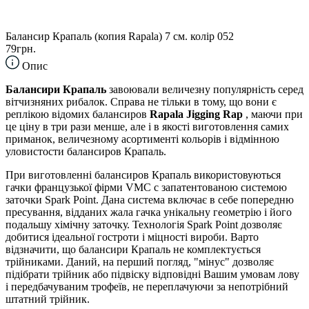
Балансир Крапаль (копия Rapala) 7 см. колір 052
79грн.
Опис
Балансири Крапаль
завоювали величезну популярність серед
вітчизняних рибалок. Справа не тільки в тому, що вони є
реплікою відомих балансиров
Rapala Jigging Rap
, маючи при
це ціну в три рази менше, але і в якості виготовлення самих
приманок, величезному асортименті кольорів і відмінною
уловистости балансиров Крапаль.
При виготовленні балансиров Крапаль використовуються
гачки французької фірми VMC c запатентованою системою
заточки Spark Point. Дана система включає в себе попередню
пресування, відданих жала гачка унікальну геометрію і його
подальшу хімічну заточку. Технологія Spark Point дозволяє
добитися ідеальної гостроти і міцності вироби. Варто
відзначити, що балансири Крапаль не комплектується
трійниками. Даний, на перший погляд, "мінус" дозволяє
підібрати трійник або підвіску відповідні Вашим умовам лову
і передбачуваним трофеїв, не переплачуючи за непотрібний
штатний трійник.