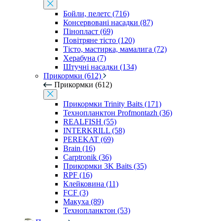
Бойли, пелетс (716)
Консервовані насадки (87)
Пінопласт (69)
Повітряне тісто (120)
Тісто, мастирка, мамалига (72)
Херабуна (7)
Штучні насадки (134)
Прикормки (612)
Прикормки (612)
Прикормки Trinity Baits (171)
Технопланктон Profmontazh (36)
REALFISH (55)
INTERKRILL (58)
PEREKAT (69)
Brain (16)
Carptronik (36)
Прикормки 3K Baits (35)
RPF (16)
Клейковина (11)
FCF (3)
Макуха (89)
Технопланктон (53)