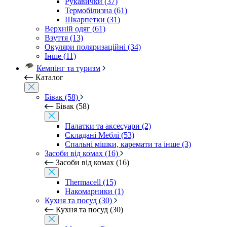
Рукавички (37)
Термобілизна (61)
Шкарпетки (31)
Верхній одяг (61)
Взуття (13)
Окуляри поляризаційні (34)
Інше (11)
Кемпінг та туризм
Каталог
Бівак (58)
Бівак (58)
Палатки та аксесуари (2)
Складані Меблі (53)
Спальні мішки, каремати та інше (3)
Засоби від комах (16)
Засоби від комах (16)
Thermacell (15)
Накомарники (1)
Кухня та посуд (30)
Кухня та посуд (30)