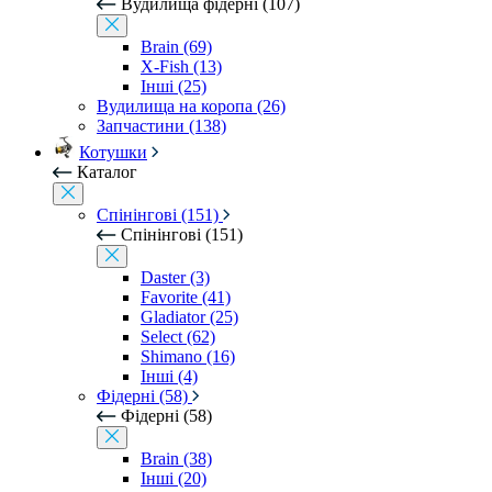
Вудилища фідерні (107)
Brain (69)
X-Fish (13)
Інші (25)
Вудилища на коропа (26)
Запчастини (138)
Котушки
Каталог
Спінінгові (151)
Спінінгові (151)
Daster (3)
Favorite (41)
Gladiator (25)
Select (62)
Shimano (16)
Інші (4)
Фідерні (58)
Фідерні (58)
Brain (38)
Інші (20)