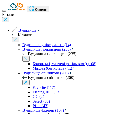
Каталог
Каталог
Вудилища
Каталог
Вудилища універсальні (14)
Вудилища поплавцеві (235)
Вудилища поплавцеві (235)
Болонські, матчеві (з кільцями) (108)
Махові (без кілець) (127)
Вудилища спінінгові (260)
Вудилища спінінгові (260)
Favorite (117)
Fishing ROI (13)
GC (2)
Select (83)
Різні (43)
Вудилища фідерні (107)