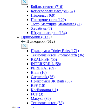
Бойли, пелетс (716)
Консервовані насадки (87)
Пінопласт (69)
Повітряне тісто (120)
Тісто, мастирка, мамалига (72)
Херабуна (7)
Штучні насадки (134)
Прикормки (612)
Прикормки (612)
Прикормки Trinity Baits (171)
Технопланктон Profmontazh (36)
REALFISH (55)
INTERKRILL (58)
PEREKAT (69)
Brain (16)
Carptronik (36)
Прикормки 3K Baits (35)
RPF (16)
Клейковина (11)
FCF (3)
Макуха (89)
Технопланктон (53)