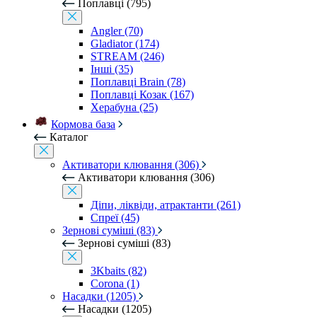
Поплавці (795)
Angler (70)
Gladiator (174)
STREAM (246)
Інші (35)
Поплавці Brain (78)
Поплавці Козак (167)
Херабуна (25)
Кормова база
Каталог
Активатори клювання (306)
Активатори клювання (306)
Діпи, ліквіди, атрактанти (261)
Спреї (45)
Зернові суміші (83)
Зернові суміші (83)
3Kbaits (82)
Corona (1)
Насадки (1205)
Насадки (1205)