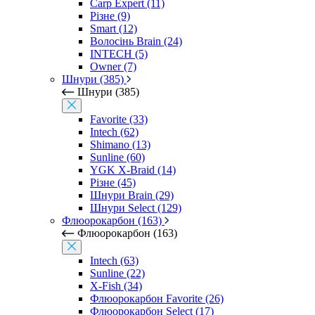
Carp Expert (11)
Різне (9)
Smart (12)
Волосінь Brain (24)
INTECH (5)
Owner (7)
Шнури (385)
Шнури (385)
Favorite (33)
Intech (62)
Shimano (13)
Sunline (60)
YGK X-Braid (14)
Різне (45)
Шнури Brain (29)
Шнури Select (129)
Флюорокарбон (163)
Флюорокарбон (163)
Intech (63)
Sunline (22)
X-Fish (34)
Флюорокарбон Favorite (26)
Флюорокарбон Select (17)