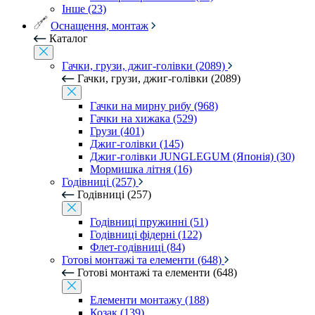
Інше (23)
Оснащення, монтаж
Каталог
Гачки, грузи, джиг-голівки (2089)
Гачки, грузи, джиг-голівки (2089)
Гачки на мирну рибу (968)
Гачки на хижака (529)
Грузи (401)
Джиг-голівки (145)
Джиг-голівки JUNGLEGUM (Японія) (30)
Мормишка літня (16)
Годівниці (257)
Годівниці (257)
Годівниці пружинні (51)
Годівниці фідерні (122)
Флет-годівниці (84)
Готові монтажі та елементи (648)
Готові монтажі та елементи (648)
Елементи монтажу (188)
Козак (139)