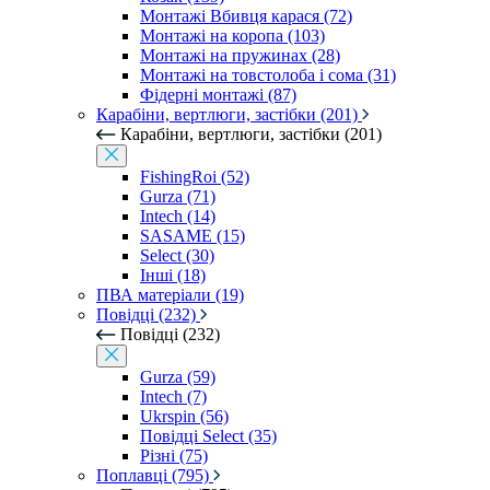
Монтажі Вбивця карася (72)
Монтажі на коропа (103)
Монтажі на пружинах (28)
Монтажі на товстолоба і сома (31)
Фідерні монтажі (87)
Карабіни, вертлюги, застібки (201)
Карабіни, вертлюги, застібки (201)
FishingRoi (52)
Gurza (71)
Intech (14)
SASAME (15)
Select (30)
Інші (18)
ПВА матеріали (19)
Повідці (232)
Повідці (232)
Gurza (59)
Intech (7)
Ukrspin (56)
Повідці Select (35)
Різні (75)
Поплавці (795)