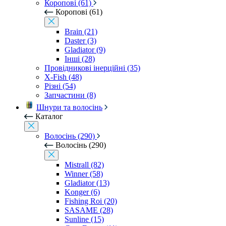
Коропові (61)
Коропові (61)
Brain (21)
Daster (3)
Gladiator (9)
Інші (28)
Провідникові інерційні (35)
X-Fish (48)
Різні (54)
Запчастини (8)
Шнури та волосінь
Каталог
Волосінь (290)
Волосінь (290)
Mistrall (82)
Winner (58)
Gladiator (13)
Konger (6)
Fishing Roi (20)
SASAME (28)
Sunline (15)