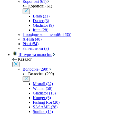
Коропові (61)
Коропові (61)
Brain (21)
Daster (3)
Gladiator (9)
Інші (28)
Провідникові інерційні (35)
X-Fish (48)
Різні (54)
Запчастини (8)
Шнури та волосінь
Каталог
Волосінь (290)
Волосінь (290)
Mistrall (82)
Winner (58)
Gladiator (13)
Konger (6)
Fishing Roi (20)
SASAME (28)
Sunline (15)