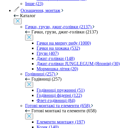
Інше (23)
Оснащення, монтаж
Каталог
Гачки, грузи, джиг-голівки (2137)
Гачки, грузи, джиг-голівки (2137)
Гачки на мирну рибу (1000)
Гачки на хижака (532)
Грузи (407)
Джиг-голівки (148)
Джиг-голівки JUNGLEGUM (Японія) (30)
Мормишка літня (20)
Годівниці (257)
Годівниці (257)
Годівниці пружинні (51)
Годівниці фідерні (122)
Флет-годівниці (84)
Готові монтажі та елементи (658)
Готові монтажі та елементи (658)
Елементи монтажу (197)
Козак (140)