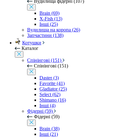
Вудилища фідерні (107)
Brain (69)
X-Fish (13)
Інші (25)
Вудилища на коропа (26)
Запчастини (138)
Котушки
Каталог
Спінінгові (151)
Спінінгові (151)
Daster (3)
Favorite (41)
Gladiator (25)
Select (62)
Shimano (16)
Інші (4)
Фідерні (59)
Фідерні (59)
Brain (38)
Інші (21)