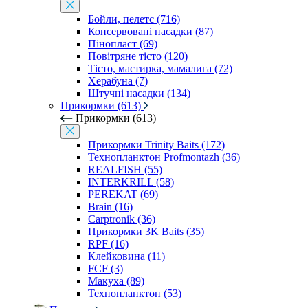
Бойли, пелетс (716)
Консервовані насадки (87)
Пінопласт (69)
Повітряне тісто (120)
Тісто, мастирка, мамалига (72)
Херабуна (7)
Штучні насадки (134)
Прикормки (613)
Прикормки (613)
Прикормки Trinity Baits (172)
Технопланктон Profmontazh (36)
REALFISH (55)
INTERKRILL (58)
PEREKAT (69)
Brain (16)
Carptronik (36)
Прикормки 3K Baits (35)
RPF (16)
Клейковина (11)
FCF (3)
Макуха (89)
Технопланктон (53)