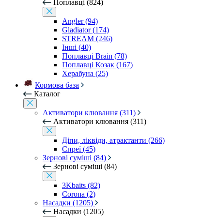
Поплавці (824)
Angler (94)
Gladiator (174)
STREAM (246)
Інші (40)
Поплавці Brain (78)
Поплавці Козак (167)
Херабуна (25)
Кормова база
Каталог
Активатори клювання (311)
Активатори клювання (311)
Діпи, ліквіди, атрактанти (266)
Спреї (45)
Зернові суміші (84)
Зернові суміші (84)
3Kbaits (82)
Corona (2)
Насадки (1205)
Насадки (1205)