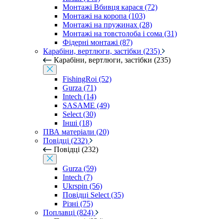
Монтажі Вбивця карася (72)
Монтажі на коропа (103)
Монтажі на пружинах (28)
Монтажі на товстолоба і сома (31)
Фідерні монтажі (87)
Карабіни, вертлюги, застібки (235)
Карабіни, вертлюги, застібки (235)
FishingRoi (52)
Gurza (71)
Intech (14)
SASAME (49)
Select (30)
Інші (18)
ПВА матеріали (20)
Повідці (232)
Повідці (232)
Gurza (59)
Intech (7)
Ukrspin (56)
Повідці Select (35)
Різні (75)
Поплавці (824)