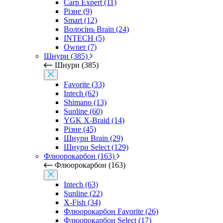
Carp Expert (11)
Різне (9)
Smart (12)
Волосінь Brain (24)
INTECH (5)
Owner (7)
Шнури (385)
Шнури (385)
Favorite (33)
Intech (62)
Shimano (13)
Sunline (60)
YGK X-Braid (14)
Різне (45)
Шнури Brain (29)
Шнури Select (129)
Флюорокарбон (163)
Флюорокарбон (163)
Intech (63)
Sunline (22)
X-Fish (34)
Флюорокарбон Favorite (26)
Флюорокарбон Select (17)