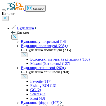
Каталог
Каталог
Вудилища
Каталог
Вудилища універсальні (14)
Вудилища поплавцеві (235)
Вудилища поплавцеві (235)
Болонські, матчеві (з кільцями) (108)
Махові (без кілець) (127)
Вудилища спінінгові (260)
Вудилища спінінгові (260)
Favorite (117)
Fishing ROI (13)
GC (2)
Select (83)
Різні (43)
Вудилища фідерні (107)