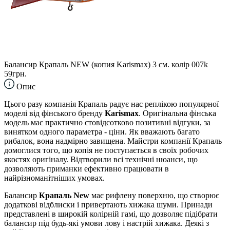
Балансир Крапаль NEW (копия Karismax) 3 см. колір 007k
59грн.
Опис
Цього разу компанія Крапаль радує нас реплікою популярної
моделі від фінського бренду
Karismax
. Оригінальна фінська
модель має практично стовідсотково позитивні відгуки, за
винятком одного параметра - ціни. Як вважають багато
рибалок, вона надмірно завищена. Майстри компанії Крапаль
домоглися того, що копія не поступається в своїх робочих
якостях оригіналу. Відтворили всі технічні нюанси, що
дозволяють приманки ефективно працювати в
найрізноманітніших умовах.
Балансир
Крапаль New
має рифлену поверхню, що створює
додаткові відблиски і привертають хижака шуми. Принади
представлені в широкій колірній гамі, що дозволяє підібрати
балансир під будь-які умови лову і настрій хижака. Деякі з