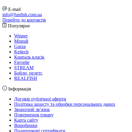
E-mail
info@funfish.com.ua
Перейти до контактів
Популярне
Winner
Mistrall
Gurza
Keitech
Крапаль класік
Favorite
STREAM
Бойли, пелетс
REALFISH
Інформація
Договір публічної оферти
Політика захисту та обробки персональних даних
Зворотній зв’язок
Повернення товару
Карта сайту
Виробники
Подарункові сертифікати