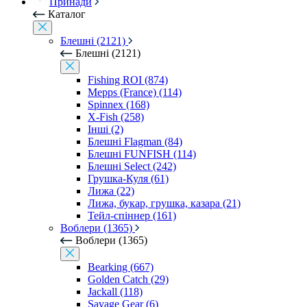
Принади
Каталог
Блешні (2121)
Блешні (2121)
Fishing ROI (874)
Mepps (France) (114)
Spinnex (168)
X-Fish (258)
Інші (2)
Блешні Flagman (84)
Блешні FUNFISH (114)
Блешні Select (242)
Грушка-Куля (61)
Лижа (22)
Лижа, букар, грушка, казара (21)
Тейл-спіннер (161)
Воблери (1365)
Воблери (1365)
Bearking (667)
Golden Catch (29)
Jackall (118)
Savage Gear (6)