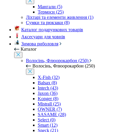
Мангали (5)
Термоси (25)
Ліхтарі та елементи живлення (1)
Сумки та рюкзаки (8)
Каталог подарункових товарів
Аксесуари для човнів
Зимова риболовля
Каталог
Волосінь, Флюорокарбон (250)
Волосінь, Флюорокарбон (250)
X-Fish (32)
Balsax (8)
Intech (43)
Jaxon (36)
Konger (8)
Mistrall (25)
OWNER (7)
SASAME (28)
Select (0)
Smart (12)
Sneck (21)