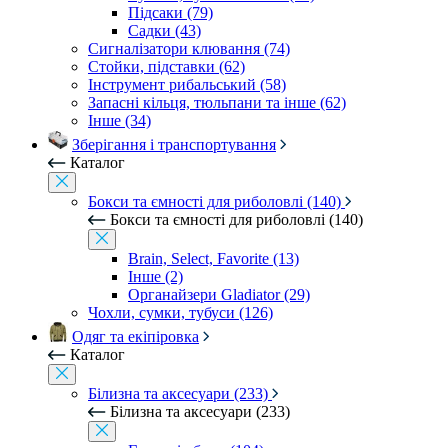
Підсаки (79)
Садки (43)
Сигналізатори клювання (74)
Стойки, підставки (62)
Інструмент рибальський (58)
Запасні кільця, тюльпани та інше (62)
Інше (34)
Зберігання і транспортування
Каталог
Бокси та ємності для риболовлі (140)
Бокси та ємності для риболовлі (140)
Brain, Select, Favorite (13)
Інше (2)
Органайзери Gladiator (29)
Чохли, сумки, тубуси (126)
Одяг та екіпіровка
Каталог
Білизна та аксесуари (233)
Білизна та аксесуари (233)