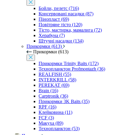
Бойли, пелетс (716)
Консервовані насадки (87)
Пінопласт (69)
Повітряне тісто (120)
Тісто, мастирка, мамалига (72)
Херабуна (7)
Штучні насадки (134)
Прикормки (613)
Прикормки (613)
Прикормки Trinity Baits (172)
Технопланктон Profmontazh (36)
REALFISH (55)
INTERKRILL (58)
PEREKAT (69)
Brain (16)
Carptronik (36)
Прикормки 3K Baits (35)
RPF (16)
Клейковина (11)
FCF (3)
Макуха (89)
Технопланктон (53)