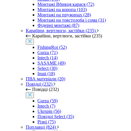
Монтажі Вбивця карася (72)
Монтажі на коропа (103)
Монтажі на пружинах (28)
Монтажі на товстолоба і сома (31)
Фідерні монтажі (87)
Карабіни, вертлюги, застібки (235)
Карабіни, вертлюги, застібки (235)
FishingRoi (52)
Gurza (71)
Intech (14)
SASAME (49)
Select (30)
Інші (18)
ПВА матеріали (20)
Повідці (232)
Повідці (232)
Gurza (59)
Intech (7)
Ukrspin (56)
Повідці Select (35)
Різні (75)
Поплавці (824)