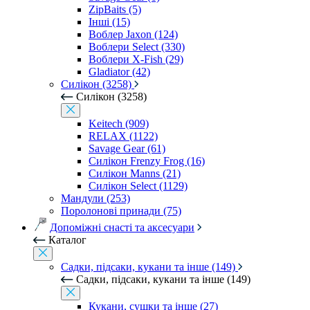
ZipBaits (5)
Інші (15)
Воблер Jaxon (124)
Воблери Select (330)
Воблери X-Fish (29)
Gladiator (42)
Силікон (3258)
Силікон (3258)
Keitech (909)
RELAX (1122)
Savage Gear (61)
Силікон Frenzy Frog (16)
Силікон Manns (21)
Силікон Select (1129)
Мандули (253)
Поролонові принади (75)
Допоміжні снасті та аксесуари
Каталог
Садки, підсаки, кукани та інше (149)
Садки, підсаки, кукани та інше (149)
Кукани, сушки та інше (27)