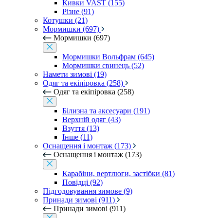
Кивки VAST (155)
Різне (91)
Котушки (21)
Мормишки (697)
Мормишки (697)
Мормишки Вольфрам (645)
Мормишки свинець (52)
Намети зимові (19)
Одяг та екіпіровка (258)
Одяг та екіпіровка (258)
Білизна та аксесуари (191)
Верхній одяг (43)
Взуття (13)
Інше (11)
Оснащення і монтаж (173)
Оснащення і монтаж (173)
Карабіни, вертлюги, застібки (81)
Повідці (92)
Підгодовування зимове (9)
Принади зимові (911)
Принади зимові (911)