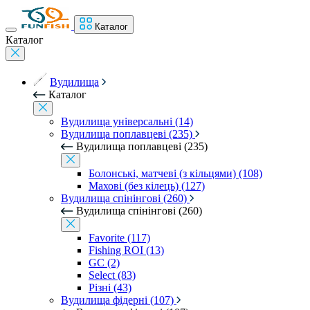
Каталог
Каталог
Вудилища
Каталог
Вудилища універсальні (14)
Вудилища поплавцеві (235)
Вудилища поплавцеві (235)
Болонські, матчеві (з кільцями) (108)
Махові (без кілець) (127)
Вудилища спінінгові (260)
Вудилища спінінгові (260)
Favorite (117)
Fishing ROI (13)
GC (2)
Select (83)
Різні (43)
Вудилища фідерні (107)