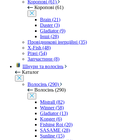
Коропові (61)
Коропові (61)
Brain (21)
Daster (3)
Gladiator (9)
Інші (28)
Провідникові інерційні (35)
X-Fish (48)
Різні (54)
Запчастини (8)
Шнури та волосінь
Каталог
Волосінь (290)
Волосінь (290)
Mistrall (82)
Winner (58)
Gladiator (13)
Konger (6)
Fishing Roi (20)
SASAME (28)
Sunline (15)