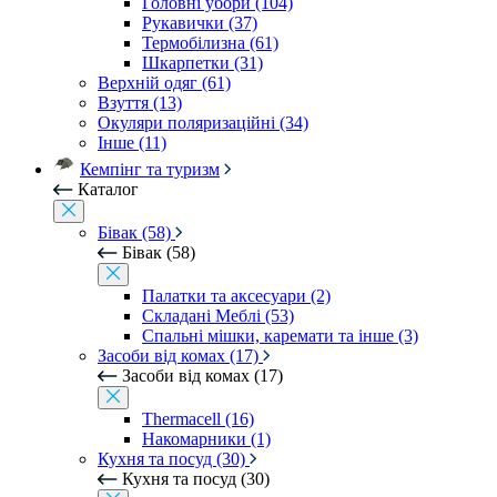
Головні убори (104)
Рукавички (37)
Термобілизна (61)
Шкарпетки (31)
Верхній одяг (61)
Взуття (13)
Окуляри поляризаційні (34)
Інше (11)
Кемпінг та туризм
Каталог
Бівак (58)
Бівак (58)
Палатки та аксесуари (2)
Складані Меблі (53)
Спальні мішки, каремати та інше (3)
Засоби від комах (17)
Засоби від комах (17)
Thermacell (16)
Накомарники (1)
Кухня та посуд (30)
Кухня та посуд (30)