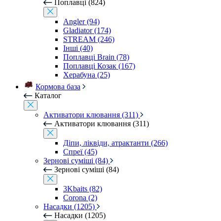
Поплавці (824)
Angler (94)
Gladiator (174)
STREAM (246)
Інші (40)
Поплавці Brain (78)
Поплавці Козак (167)
Херабуна (25)
Кормова база
Каталог
Активатори клювання (311)
Активатори клювання (311)
Діпи, ліквіди, атрактанти (266)
Спреї (45)
Зернові суміші (84)
Зернові суміші (84)
3Kbaits (82)
Corona (2)
Насадки (1205)
Насадки (1205)