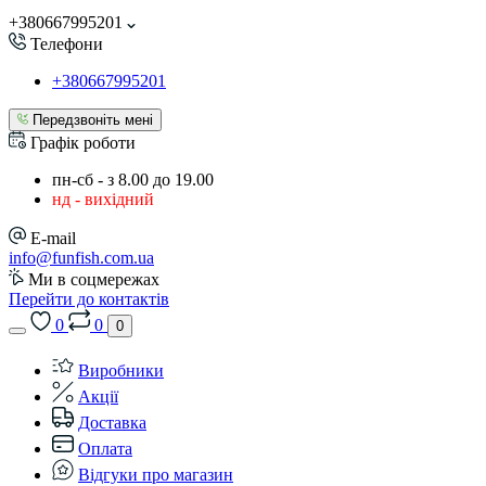
+380667995201
Телефони
+380667995201
Передзвоніть мені
Графік роботи
пн-сб - з 8.00 до 19.00
нд - вихідний
E-mail
info@funfish.com.ua
Ми в соцмережах
Перейти до контактів
0
0
0
Виробники
Акції
Доставка
Оплата
Відгуки про магазин