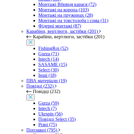
Монтажі Вбивця карася (72)
Монтажі на коропа (103)
Монтажі на пружинах (28)
Монтажі на товстолоба і сома (31)
Фідерні монтажі (87)
Карабіни, вертлюги, застібки (201)
Карабіни, вертлюги, застібки (201)
FishingRoi (52)
Gurza (71)
Intech (14)
SASAME (15)
Select (30)
Інші (18)
ПВА матеріали (19)
Повідці (232)
Повідці (232)
Gurza (59)
Intech (7)
Ukrspin (56)
Повідці Select (35)
Різні (75)
Поплавці (795)