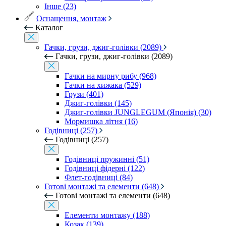
Інше (23)
Оснащення, монтаж
Каталог
Гачки, грузи, джиг-голівки (2089)
Гачки, грузи, джиг-голівки (2089)
Гачки на мирну рибу (968)
Гачки на хижака (529)
Грузи (401)
Джиг-голівки (145)
Джиг-голівки JUNGLEGUM (Японія) (30)
Мормишка літня (16)
Годівниці (257)
Годівниці (257)
Годівниці пружинні (51)
Годівниці фідерні (122)
Флет-годівниці (84)
Готові монтажі та елементи (648)
Готові монтажі та елементи (648)
Елементи монтажу (188)
Козак (139)