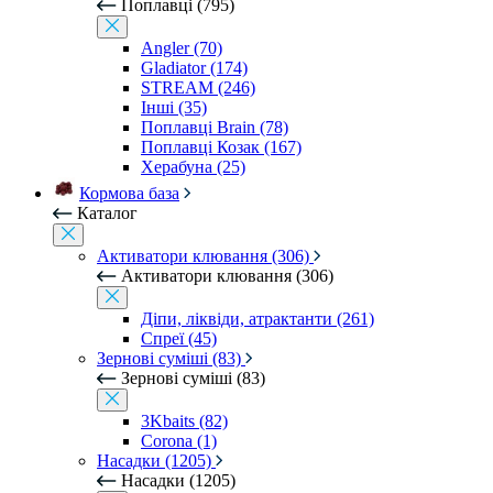
Поплавці (795)
Angler (70)
Gladiator (174)
STREAM (246)
Інші (35)
Поплавці Brain (78)
Поплавці Козак (167)
Херабуна (25)
Кормова база
Каталог
Активатори клювання (306)
Активатори клювання (306)
Діпи, ліквіди, атрактанти (261)
Спреї (45)
Зернові суміші (83)
Зернові суміші (83)
3Kbaits (82)
Corona (1)
Насадки (1205)
Насадки (1205)