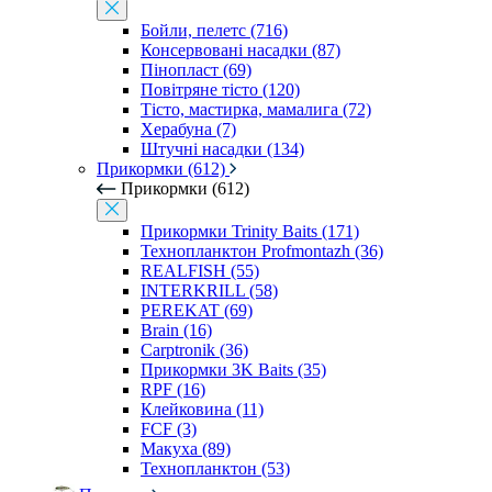
Бойли, пелетс (716)
Консервовані насадки (87)
Пінопласт (69)
Повітряне тісто (120)
Тісто, мастирка, мамалига (72)
Херабуна (7)
Штучні насадки (134)
Прикормки (612)
Прикормки (612)
Прикормки Trinity Baits (171)
Технопланктон Profmontazh (36)
REALFISH (55)
INTERKRILL (58)
PEREKAT (69)
Brain (16)
Carptronik (36)
Прикормки 3K Baits (35)
RPF (16)
Клейковина (11)
FCF (3)
Макуха (89)
Технопланктон (53)