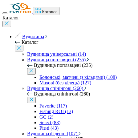
Каталог
Каталог
Вудилища
Каталог
Вудилища універсальні (14)
Вудилища поплавцеві (235)
Вудилища поплавцеві (235)
Болонські, матчеві (з кільцями) (108)
Махові (без кілець) (127)
Вудилища спінінгові (260)
Вудилища спінінгові (260)
Favorite (117)
Fishing ROI (13)
GC (2)
Select (83)
Різні (43)
Вудилища фідерні (107)