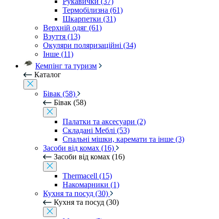
Рукавички (37)
Термобілизна (61)
Шкарпетки (31)
Верхній одяг (61)
Взуття (13)
Окуляри поляризаційні (34)
Інше (11)
Кемпінг та туризм
Каталог
Бівак (58)
Бівак (58)
Палатки та аксесуари (2)
Складані Меблі (53)
Спальні мішки, каремати та інше (3)
Засоби від комах (16)
Засоби від комах (16)
Thermacell (15)
Накомарники (1)
Кухня та посуд (30)
Кухня та посуд (30)