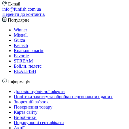
E-mail
info@funfish.com.ua
Перейти до контактів
Популярне
Winner
Mistrall
Gurza
Keitech
Крапаль класік
Favorite
STREAM
Бойли, пелетс
REALFISH
Інформація
Договір публічної оферти
Політика захисту та обробки персональних даних
Зворотній зв’язок
Повернення товару
Карта сайту
Виробники
Подарункові сертифікати
Акції