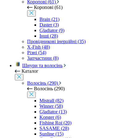
Коропові (61)
Коропові (61)
Brain (21)
Daster (3)
Gladiator (9)
Інші (28)
Провідникові інерційні (35)
X-Fish (48)
Різні (54)
Запчастини (8)
Шнури та волосінь
Каталог
Волосінь (290)
Волосінь (290)
Mistrall (82)
Winner (58)
Gladiator (13)
Konger (6)
Fishing Roi (20)
SASAME (28)
Sunline (15)