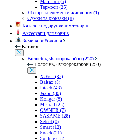
Мангали (5)
Термоси (25)
Ліхтарі та елементи живлення (1)
Сумки та рюкзаки (8)
Каталог подарункових товарів
Аксесуари для човнів
Зимова риболовля
Каталог
Волосінь, Флюорокарбон (250)
Волосінь, Флюорокарбон (250)
X-Fish (32)
Balsax (8)
Intech (43)
Jaxon (36)
Konger (8)
Mistrall (25)
OWNER (7)
SASAME (28)
Select (0)
Smart (12)
Sneck (21)
Sunline (18)