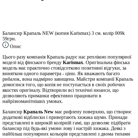
Балансир Крапаль NEW (копия Karismax) 3 см. колір 009k
59грн.
Опис
Цього разу компанія Крапаль радує нас реплікою популярної
моделі від фінського бренду
Karismax
. Оригінальна фінська
модель має практично стовідсотково позитивні відгуки, за
винятком одного параметра - ціни. Як вважають багато
рибалок, вона надмірно завищена. Майстри компанії Крапаль
домоглися того, що копія не поступається в своїх робочих
якостях оригіналу. Відтворили всі технічні нюанси, що
дозволяють приманки ефективно працювати в
найрізноманітніших умовах.
Балансир
Крапаль New
має рифлену поверхню, що створює
додаткові відблиски і привертають хижака шуми. Принади
представлені в широкій колірній гамі, що дозволяє підібрати
балансир під будь-які умови лову і настрій хижака. Деякі з
найбільш популярних кольорів представлені з двома типами