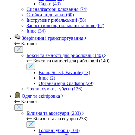
Садки (43)
Сигналізатори клювання (74)
Стойки, підставки (60)
Інструмент рибальський (58)
Запасні кільця, тюльпани та інше (62)
Інше (34)
Зберігання і транспортування
Каталог
Бокси та ємності для риболовлі (140)
Бокси та ємності для риболовлі (140)
Brain, Select, Favorite (13)
Інше (2)
Органайзери Gladiator (29)
Чохли, сумки, тубуси (126)
Одяг та екіпіровка
Каталог
Білизна та аксесуари (233)
Білизна та аксесуари (233)
Головні убори (104)