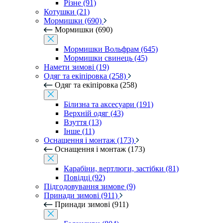
Різне (91)
Котушки (21)
Мормишки (690)
Мормишки (690)
Мормишки Вольфрам (645)
Мормишки свинець (45)
Намети зимові (19)
Одяг та екіпіровка (258)
Одяг та екіпіровка (258)
Білизна та аксесуари (191)
Верхній одяг (43)
Взуття (13)
Інше (11)
Оснащення і монтаж (173)
Оснащення і монтаж (173)
Карабіни, вертлюги, застібки (81)
Повідці (92)
Підгодовування зимове (9)
Принади зимові (911)
Принади зимові (911)