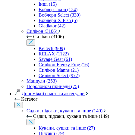
Інші (15)
Воблер Jaxon (124)
Воблери Select (330)
Воблери X-Fish (5)
Gladiator (42)
Силікон (3106)
Силікон (3106)
Keitech (909)
RELAX (1122)
Savage Gear (61)
Силікон Frenzy Frog (16)
Силікон Manns (21)
Силікон Select (977)
Мандули (253)
Поролонові принади (75)
Допоміжні снасті та аксесуари
Каталог
Садки, підсаки, кукани та інше (149)
Садки, підсаки, кукани та інше (149)
Кукани, сушки та інше (27)
Підсаки (79)