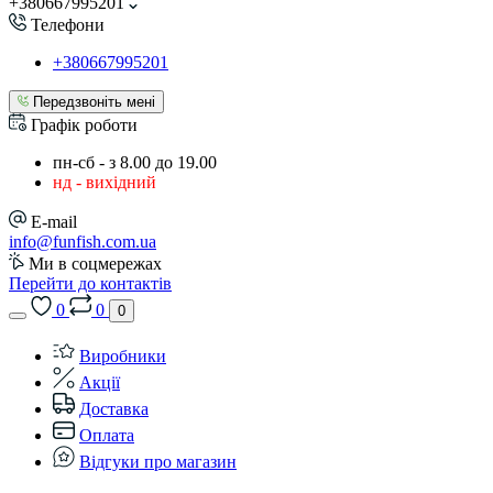
+380667995201
Телефони
+380667995201
Передзвоніть мені
Графік роботи
пн-сб - з 8.00 до 19.00
нд - вихідний
E-mail
info@funfish.com.ua
Ми в соцмережах
Перейти до контактів
0
0
0
Виробники
Акції
Доставка
Оплата
Відгуки про магазин