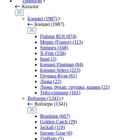
Принади
Каталог
Блешні (1987)
Блешні (1987)
Fishing ROI (874)
Mepps (France) (113)
Spinnex (168)
X-Fish (258)
Інші (2)
Блешні Flagman (84)
Блешні Select (223)
Грушка-Куля (61)
Лижа (22)
Лижа, букар, грушка, казара (21)
Тейл-спіннер (161)
Воблери (1341)
Воблери (1341)
Bearking (667)
Golden Catch (29)
Jackall (118)
Savage Gear (6)
ZipBaits (5)