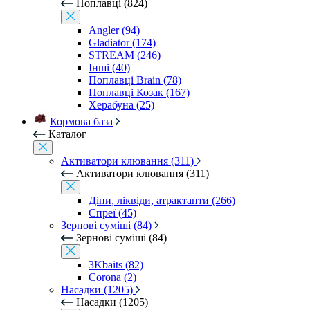
Поплавці (824)
Angler (94)
Gladiator (174)
STREAM (246)
Інші (40)
Поплавці Brain (78)
Поплавці Козак (167)
Херабуна (25)
Кормова база
Каталог
Активатори клювання (311)
Активатори клювання (311)
Діпи, ліквіди, атрактанти (266)
Спреї (45)
Зернові суміші (84)
Зернові суміші (84)
3Kbaits (82)
Corona (2)
Насадки (1205)
Насадки (1205)