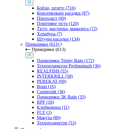
Бойли, пелетс (716)
Консервовані насадки (87)
Пінопласт (69)
Повітряне тісто (120)
Тісто, мастирка, мамалига (72)
Херабуна (7)
Штучні насадки (134)
Прикормки (613)
Прикормки (613)
Прикормки Trinity Baits (172)
Технопланктон Profmontazh (36)
REALFISH (55)
INTERKRILL (58)
PEREKAT (69)
Brain (16)
Carptronik (36)
Прикормки 3K Baits (35)
RPF (16)
Клейковина (11)
FCF (3)
Макуха (89)
Технопланктон (53)