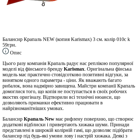
Балансир Крапаль NEW (копия Karismax) 3 см. колір 010c k
59грн.
Опис
Цього разу компанія Крапаль радує нас реплікою популярної
моделі від фінського бренду
Karismax
. Оригінальна фінська
модель має практично стовідсотково позитивні відгуки, за
винятком одного параметра - ціни. Як вважають багато
рибалок, вона надмірно завищена. Майстри компанії Крапаль
домоглися того, що копія не поступається в своїх робочих
якостях оригіналу. Відтворили всі технічні нюанси, що
дозволяють приманки ефективно працювати в
найрізноманітніших умовах.
Балансир
Крапаль New
має рифлену поверхню, що створює
додаткові відблиски і привертають хижака шуми. Принади
представлені в широкій колірній гамі, що дозволяє підібрати
балансир під будь-які умови лову і настрій хижака. Деякі з