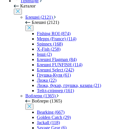
Принади
Каталог
Блешні (2121)
Блешні (2121)
Fishing ROI (874)
Mepps (France) (114)
Spinnex (168)
X-Fish (258)
Інші (2)
Блешні Flagman (84)
Блешні FUNFISH (114)
Блешні Select (242)
Грушка-Куля (61)
Лижа (22)
Лижа, букар, грушка, казара (21)
Тейл-спіннер (161)
Воблери (1365)
Воблери (1365)
Bearking (667)
Golden Catch (29)
Jackall (118)
Savage Gear (6)