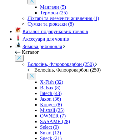
Мангали (5)
Термоси (25)
Ліхтарі та елементи живлення (1)
Сумки та рюкзаки (8)
Каталог подарункових товарів
Аксесуари для човнів
Зимова риболовля
Каталог
Волосінь, Флюорокарбон (250)
Волосінь, Флюорокарбон (250)
X-Fish (32)
Balsax (8)
Intech (43)
Jaxon (36)
Konger (8)
Mistrall (25)
OWNER (7)
SASAME (28)
Select (0)
Smart (12)
Sneck (21)