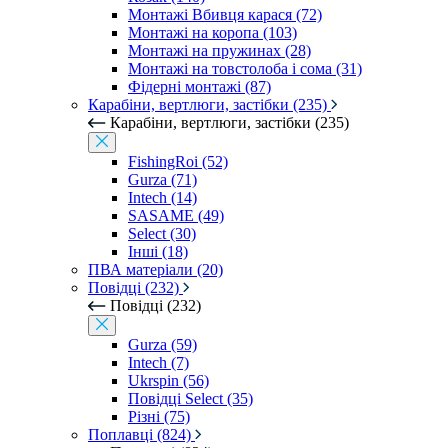
Монтажі Вбивця карася (72)
Монтажі на коропа (103)
Монтажі на пружинах (28)
Монтажі на товстолоба і сома (31)
Фідерні монтажі (87)
Карабіни, вертлюги, застібки (235)
Карабіни, вертлюги, застібки (235)
FishingRoi (52)
Gurza (71)
Intech (14)
SASAME (49)
Select (30)
Інші (18)
ПВА матеріали (20)
Повідці (232)
Повідці (232)
Gurza (59)
Intech (7)
Ukrspin (56)
Повідці Select (35)
Різні (75)
Поплавці (824)