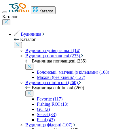
Каталог
Каталог
Вудилища
Каталог
Вудилища універсальні (14)
Вудилища поплавцеві (235)
Вудилища поплавцеві (235)
Болонські, матчеві (з кільцями) (108)
Махові (без кілець) (127)
Вудилища спінінгові (260)
Вудилища спінінгові (260)
Favorite (117)
Fishing ROI (13)
GC (2)
Select (83)
Різні (43)
Вудилища фідерні (107)