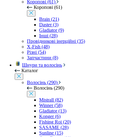
Коропові (61)
Коропові (61)
Brain (21)
Daster (3)
Gladiator (9)
Інші (28)
Провідникові інерційні (35)
X-Fish (48)
Різні (54)
Запчастини (8)
Шнури та волосінь
Каталог
Волосінь (290)
Волосінь (290)
Mistrall (82)
Winner (58)
Gladiator (13)
Konger (6)
Fishing Roi (20)
SASAME (28)
Sunline (15)