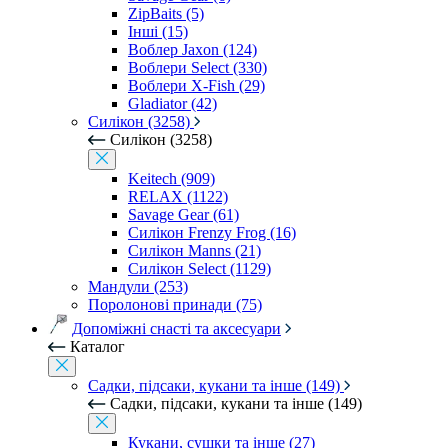
ZipBaits (5)
Інші (15)
Воблер Jaxon (124)
Воблери Select (330)
Воблери X-Fish (29)
Gladiator (42)
Силікон (3258)
Силікон (3258)
Keitech (909)
RELAX (1122)
Savage Gear (61)
Силікон Frenzy Frog (16)
Силікон Manns (21)
Силікон Select (1129)
Мандули (253)
Поролонові принади (75)
Допоміжні снасті та аксесуари
Каталог
Садки, підсаки, кукани та інше (149)
Садки, підсаки, кукани та інше (149)
Кукани, сушки та інше (27)