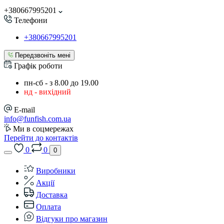
+380667995201
Телефони
+380667995201
Передзвоніть мені
Графік роботи
пн-сб - з 8.00 до 19.00
нд - вихідний
E-mail
info@funfish.com.ua
Ми в соцмережах
Перейти до контактів
0
0
0
Виробники
Акції
Доставка
Оплата
Відгуки про магазин