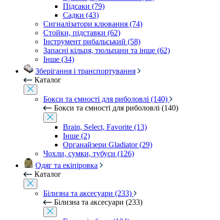
Підсаки (79)
Садки (43)
Сигналізатори клювання (74)
Стойки, підставки (62)
Інструмент рибальський (58)
Запасні кільця, тюльпани та інше (62)
Інше (34)
Зберігання і транспортування
Каталог
Бокси та ємності для риболовлі (140)
Бокси та ємності для риболовлі (140)
Brain, Select, Favorite (13)
Інше (2)
Органайзери Gladiator (29)
Чохли, сумки, тубуси (126)
Одяг та екіпіровка
Каталог
Білизна та аксесуари (233)
Білизна та аксесуари (233)