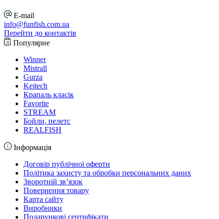
E-mail
info@funfish.com.ua
Перейти до контактів
Популярне
Winner
Mistrall
Gurza
Keitech
Крапаль класік
Favorite
STREAM
Бойли, пелетс
REALFISH
Інформація
Договір публічної оферти
Політика захисту та обробки персональних даних
Зворотній зв’язок
Повернення товару
Карта сайту
Виробники
Подарункові сертифікати