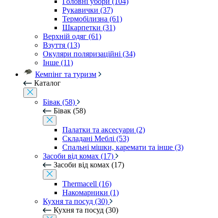
Головні убори (104)
Рукавички (37)
Термобілизна (61)
Шкарпетки (31)
Верхній одяг (61)
Взуття (13)
Окуляри поляризаційні (34)
Інше (11)
Кемпінг та туризм
Каталог
Бівак (58)
Бівак (58)
Палатки та аксесуари (2)
Складані Меблі (53)
Спальні мішки, каремати та інше (3)
Засоби від комах (17)
Засоби від комах (17)
Thermacell (16)
Накомарники (1)
Кухня та посуд (30)
Кухня та посуд (30)