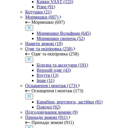
Кивки VAST (155)
Різне (91)
Котушки (21)
Мормишки (697)
Мормишки (697)
Мормишки Вольфрам (645)
Мормишки свинець (52)
Намети зимові (19)
Одяг та екіпіровка (258)
Одяг та екіпіровка (258)
Білизна та аксесуари (191)
Верхній одяг (43)
Взуття (13)
Інше (11)
Оснащення і монтаж (173)
Оснащення і монтаж (173)
Карабіни, вертлюги, застібки (81)
Повідці (92)
Підгодовування зимове (9)
Принади зимові (911)
Принади зимові (911)