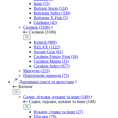
Інші (15)
Воблер Jaxon (124)
Воблери Select (330)
Воблери X-Fish (5)
Gladiator (42)
Силікон (3106)
Силікон (3106)
Keitech (909)
RELAX (1122)
Savage Gear (61)
Силікон Frenzy Frog (16)
Силікон Manns (21)
Силікон Select (977)
Мандули (253)
Поролонові принади (75)
Допоміжні снасті та аксесуари
Каталог
Садки, підсаки, кукани та інше (149)
Садки, підсаки, кукани та інше (149)
Кукани, сушки та інше (27)
Підсаки (79)