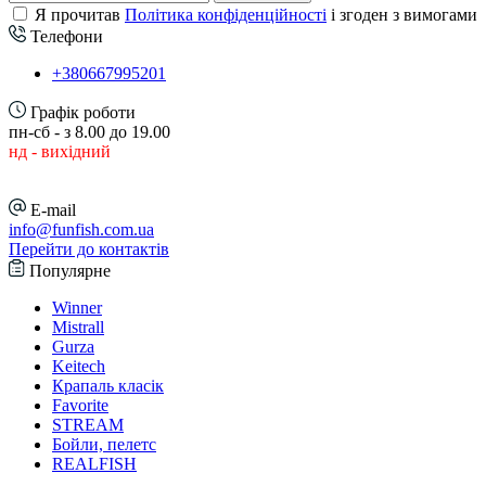
Я прочитав
Політика конфіденційності
і згоден з вимогами
Телефони
+380667995201
Графік роботи
пн-сб - з 8.00 до 19.00
нд - вихідний
E-mail
info@funfish.com.ua
Перейти до контактів
Популярне
Winner
Mistrall
Gurza
Keitech
Крапаль класік
Favorite
STREAM
Бойли, пелетс
REALFISH