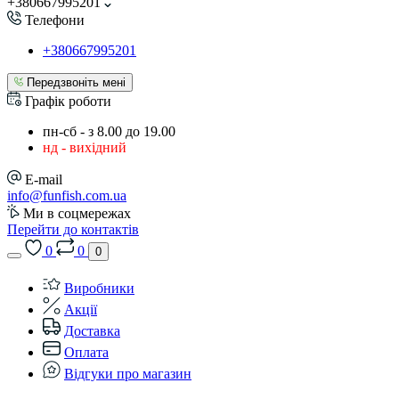
+380667995201
Телефони
+380667995201
Передзвоніть мені
Графік роботи
пн-сб - з 8.00 до 19.00
нд - вихідний
E-mail
info@funfish.com.ua
Ми в соцмережах
Перейти до контактів
0
0
0
Виробники
Акції
Доставка
Оплата
Відгуки про магазин