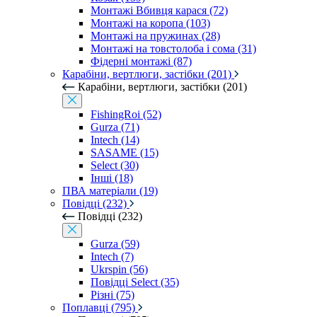
Монтажі Вбивця карася (72)
Монтажі на коропа (103)
Монтажі на пружинах (28)
Монтажі на товстолоба і сома (31)
Фідерні монтажі (87)
Карабіни, вертлюги, застібки (201)
Карабіни, вертлюги, застібки (201)
FishingRoi (52)
Gurza (71)
Intech (14)
SASAME (15)
Select (30)
Інші (18)
ПВА матеріали (19)
Повідці (232)
Повідці (232)
Gurza (59)
Intech (7)
Ukrspin (56)
Повідці Select (35)
Різні (75)
Поплавці (795)