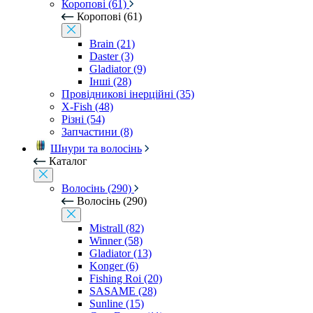
Коропові (61)
Коропові (61)
Brain (21)
Daster (3)
Gladiator (9)
Інші (28)
Провідникові інерційні (35)
X-Fish (48)
Різні (54)
Запчастини (8)
Шнури та волосінь
Каталог
Волосінь (290)
Волосінь (290)
Mistrall (82)
Winner (58)
Gladiator (13)
Konger (6)
Fishing Roi (20)
SASAME (28)
Sunline (15)