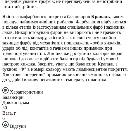
і передбачуваним трофеїв, не переплачуючи за непотрібний
штатний трійник.
Якість лакофарбового покриття балансиров
Крапаль
, також
порадує найвимогливіших рибалок. Фарбування відбувається
в кілька етапів із застосуванням спеціальних фарб і захисних
лаків. Використовувані фарби не вигоряють і не втрачають
інтенсивність кольору, якісний лак в свою чергу надійно
захищає фарбу від механічних пошкоджень - зубів хижаків,
ударів об лід, контактів з гачками інших приманок при
транспортуванні і т.п. Лінійка же доступних кольорів вкрай
широка і дозволяє підібрати балансир під будь-які умови і
настрою хижака. Зверніть увагу, що балансири Крапаль з
буквою "Ф" в номері кольору мають люмінесцентне покриття.
Хвостове "оперення" приманок виконано з міцного, стійкого
до ударів і впливу негативних температур пластика.
Характеристики
Балансири
Довжина, мм
30
Вага, г
6
Відгуки