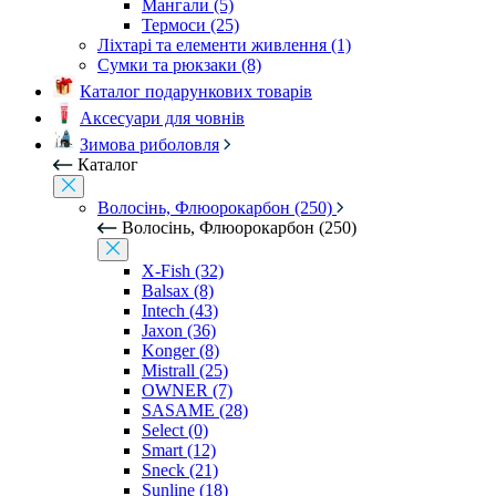
Мангали (5)
Термоси (25)
Ліхтарі та елементи живлення (1)
Сумки та рюкзаки (8)
Каталог подарункових товарів
Аксесуари для човнів
Зимова риболовля
Каталог
Волосінь, Флюорокарбон (250)
Волосінь, Флюорокарбон (250)
X-Fish (32)
Balsax (8)
Intech (43)
Jaxon (36)
Konger (8)
Mistrall (25)
OWNER (7)
SASAME (28)
Select (0)
Smart (12)
Sneck (21)
Sunline (18)