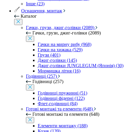
Інше (23)
Оснащення, монтаж
Каталог
Гачки, грузи, джиг-голівки (2089)
Гачки, грузи, джиг-голівки (2089)
Гачки на мирну рибу (968)
Гачки на хижака (529)
Грузи (401)
Джиг-голівки (145)
Джиг-голівки JUNGLEGUM (Японія) (30)
Мормишка літня (16)
Годівниці (257)
Годівниці (257)
Годівниці пружинні (51)
Годівниці фідерні (122)
Флет-годівниці (84)
Готові монтажі та елементи (648)
Готові монтажі та елементи (648)
Елементи монтажу (188)
Козак (139)