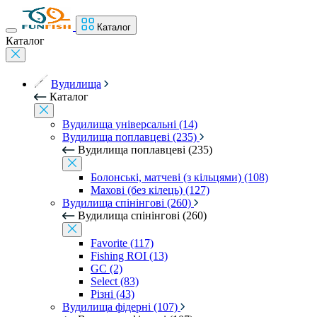
Каталог
Каталог
Вудилища
Каталог
Вудилища універсальні (14)
Вудилища поплавцеві (235)
Вудилища поплавцеві (235)
Болонські, матчеві (з кільцями) (108)
Махові (без кілець) (127)
Вудилища спінінгові (260)
Вудилища спінінгові (260)
Favorite (117)
Fishing ROI (13)
GC (2)
Select (83)
Різні (43)
Вудилища фідерні (107)