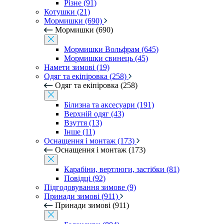
Різне (91)
Котушки (21)
Мормишки (690)
Мормишки (690)
Мормишки Вольфрам (645)
Мормишки свинець (45)
Намети зимові (19)
Одяг та екіпіровка (258)
Одяг та екіпіровка (258)
Білизна та аксесуари (191)
Верхній одяг (43)
Взуття (13)
Інше (11)
Оснащення і монтаж (173)
Оснащення і монтаж (173)
Карабіни, вертлюги, застібки (81)
Повідці (92)
Підгодовування зимове (9)
Принади зимові (911)
Принади зимові (911)