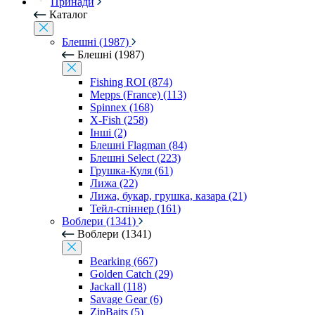
Принади
Каталог
Блешні (1987)
Блешні (1987)
Fishing ROI (874)
Mepps (France) (113)
Spinnex (168)
X-Fish (258)
Інші (2)
Блешні Flagman (84)
Блешні Select (223)
Грушка-Куля (61)
Лижа (22)
Лижа, букар, грушка, казара (21)
Тейл-спіннер (161)
Воблери (1341)
Воблери (1341)
Bearking (667)
Golden Catch (29)
Jackall (118)
Savage Gear (6)
ZipBaits (5)