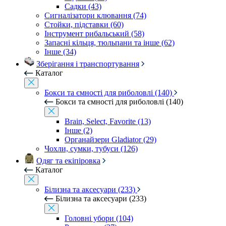
Садки (43)
Сигналізатори клювання (74)
Стойки, підставки (60)
Інструмент рибальський (58)
Запасні кільця, тюльпани та інше (62)
Інше (34)
Зберігання і транспортування
Каталог
Бокси та ємності для риболовлі (140)
Бокси та ємності для риболовлі (140)
Brain, Select, Favorite (13)
Інше (2)
Органайзери Gladiator (29)
Чохли, сумки, тубуси (126)
Одяг та екіпіровка
Каталог
Білизна та аксесуари (233)
Білизна та аксесуари (233)
Головні убори (104)