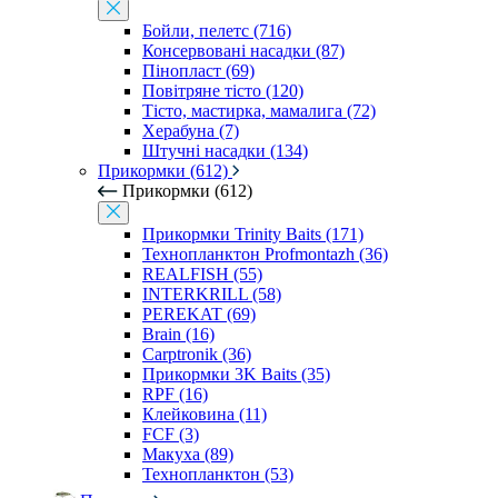
Бойли, пелетс (716)
Консервовані насадки (87)
Пінопласт (69)
Повітряне тісто (120)
Тісто, мастирка, мамалига (72)
Херабуна (7)
Штучні насадки (134)
Прикормки (612)
Прикормки (612)
Прикормки Trinity Baits (171)
Технопланктон Profmontazh (36)
REALFISH (55)
INTERKRILL (58)
PEREKAT (69)
Brain (16)
Carptronik (36)
Прикормки 3K Baits (35)
RPF (16)
Клейковина (11)
FCF (3)
Макуха (89)
Технопланктон (53)