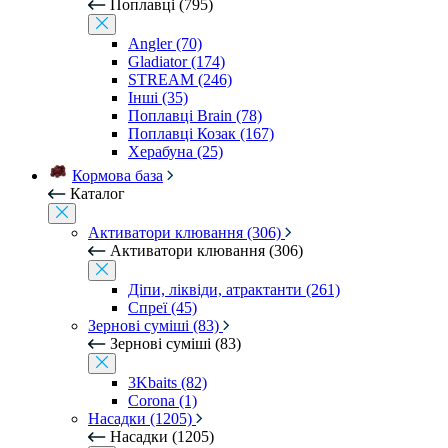
Поплавці (795)
Angler (70)
Gladiator (174)
STREAM (246)
Інші (35)
Поплавці Brain (78)
Поплавці Козак (167)
Херабуна (25)
Кормова база
Каталог
Активатори клювання (306)
Активатори клювання (306)
Діпи, ліквіди, атрактанти (261)
Спреї (45)
Зернові суміші (83)
Зернові суміші (83)
3Kbaits (82)
Corona (1)
Насадки (1205)
Насадки (1205)