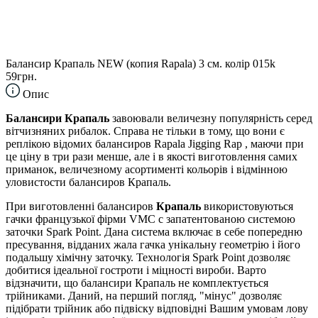
Балансир Крапаль NEW (копия Rapala) 3 см. колір 015k
59грн.
Опис
Балансири Крапаль
завоювали величезну популярність серед
вітчизняних рибалок. Справа не тільки в тому, що вони є
реплікою відомих балансиров Rapala Jigging Rap , маючи при
це ціну в три рази менше, але і в якості виготовлення самих
приманок, величезному асортименті кольорів і відмінною
уловистости балансиров Крапаль.
При виготовленні балансиров
Крапаль
використовуються
гачки французької фірми VMC c запатентованою системою
заточки Spark Point. Дана система включає в себе попередню
пресування, відданих жала гачка унікальну геометрію і його
подальшу хімічну заточку. Технологія Spark Point дозволяє
добитися ідеальної гостроти і міцності вироби. Варто
відзначити, що балансири Крапаль не комплектується
трійниками. Даний, на перший погляд, "мінус" дозволяє
підібрати трійник або підвіску відповідні Вашим умовам лову