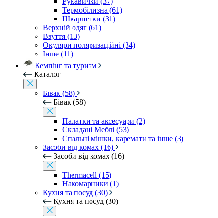
Рукавички (37)
Термобілизна (61)
Шкарпетки (31)
Верхній одяг (61)
Взуття (13)
Окуляри поляризаційні (34)
Інше (11)
Кемпінг та туризм
Каталог
Бівак (58)
Бівак (58)
Палатки та аксесуари (2)
Складані Меблі (53)
Спальні мішки, каремати та інше (3)
Засоби від комах (16)
Засоби від комах (16)
Thermacell (15)
Накомарники (1)
Кухня та посуд (30)
Кухня та посуд (30)