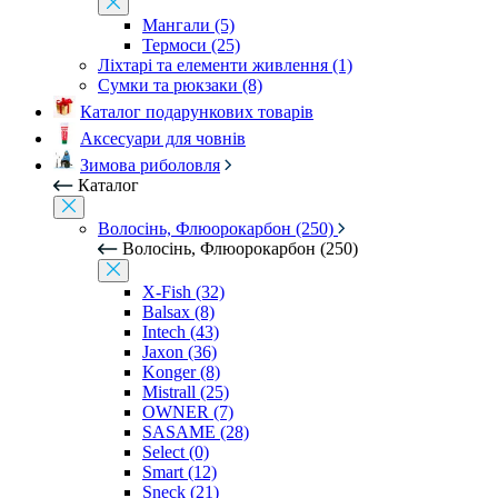
Мангали (5)
Термоси (25)
Ліхтарі та елементи живлення (1)
Сумки та рюкзаки (8)
Каталог подарункових товарів
Аксесуари для човнів
Зимова риболовля
Каталог
Волосінь, Флюорокарбон (250)
Волосінь, Флюорокарбон (250)
X-Fish (32)
Balsax (8)
Intech (43)
Jaxon (36)
Konger (8)
Mistrall (25)
OWNER (7)
SASAME (28)
Select (0)
Smart (12)
Sneck (21)