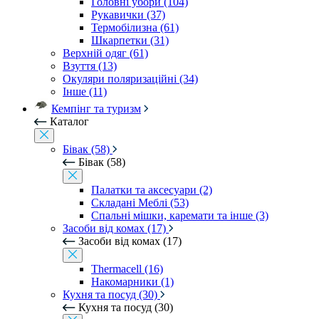
Головні убори (104)
Рукавички (37)
Термобілизна (61)
Шкарпетки (31)
Верхній одяг (61)
Взуття (13)
Окуляри поляризаційні (34)
Інше (11)
Кемпінг та туризм
Каталог
Бівак (58)
Бівак (58)
Палатки та аксесуари (2)
Складані Меблі (53)
Спальні мішки, каремати та інше (3)
Засоби від комах (17)
Засоби від комах (17)
Thermacell (16)
Накомарники (1)
Кухня та посуд (30)
Кухня та посуд (30)