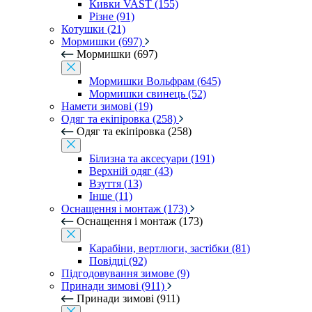
Кивки VAST (155)
Різне (91)
Котушки (21)
Мормишки (697)
Мормишки (697)
Мормишки Вольфрам (645)
Мормишки свинець (52)
Намети зимові (19)
Одяг та екіпіровка (258)
Одяг та екіпіровка (258)
Білизна та аксесуари (191)
Верхній одяг (43)
Взуття (13)
Інше (11)
Оснащення і монтаж (173)
Оснащення і монтаж (173)
Карабіни, вертлюги, застібки (81)
Повідці (92)
Підгодовування зимове (9)
Принади зимові (911)
Принади зимові (911)