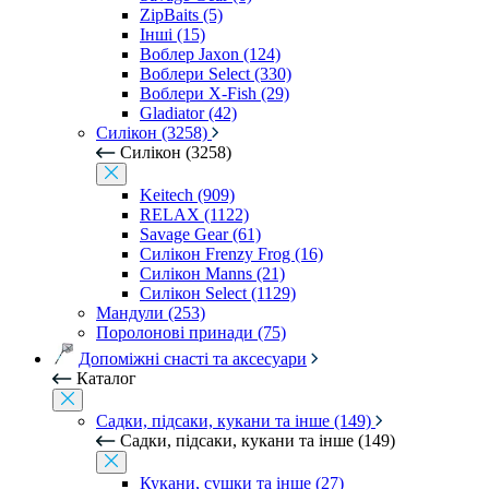
ZipBaits (5)
Інші (15)
Воблер Jaxon (124)
Воблери Select (330)
Воблери X-Fish (29)
Gladiator (42)
Силікон (3258)
Силікон (3258)
Keitech (909)
RELAX (1122)
Savage Gear (61)
Силікон Frenzy Frog (16)
Силікон Manns (21)
Силікон Select (1129)
Мандули (253)
Поролонові принади (75)
Допоміжні снасті та аксесуари
Каталог
Садки, підсаки, кукани та інше (149)
Садки, підсаки, кукани та інше (149)
Кукани, сушки та інше (27)