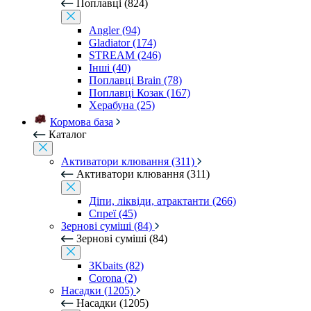
Поплавці (824)
Angler (94)
Gladiator (174)
STREAM (246)
Інші (40)
Поплавці Brain (78)
Поплавці Козак (167)
Херабуна (25)
Кормова база
Каталог
Активатори клювання (311)
Активатори клювання (311)
Діпи, ліквіди, атрактанти (266)
Спреї (45)
Зернові суміші (84)
Зернові суміші (84)
3Kbaits (82)
Corona (2)
Насадки (1205)
Насадки (1205)