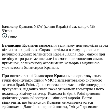
Балансир Крапаль NEW (копия Rapala) 3 см. колір 042k
59грн.
Опис
Балансири Крапаль
завоювали величезну популярність серед
вітчизняних рибалок. Справа не тільки в тому, що вони є
реплікою відомих балансиров Rapala Jigging Rap , маючи при
це ціну в три рази менше, але і в якості виготовлення самих
приманок, величезному асортименті кольорів і відмінною
уловистости балансиров Крапаль.
При виготовленні балансиров
Крапаль
використовуються
гачки французької фірми VMC c запатентованою системою
заточки Spark Point. Дана система включає в себе попередню
пресування, відданих жала гачка унікальну геометрію і його
подальшу хімічну заточку. Технологія Spark Point дозволяє
добитися ідеальної гостроти і міцності вироби. Варто
відзначити, що балансири Крапаль не комплектується
трійниками. Даний, на перший погляд, "мінус" дозволяє