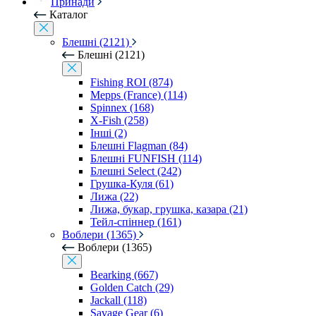
Принади
Каталог
Блешні (2121)
Блешні (2121)
Fishing ROI (874)
Mepps (France) (114)
Spinnex (168)
X-Fish (258)
Інші (2)
Блешні Flagman (84)
Блешні FUNFISH (114)
Блешні Select (242)
Грушка-Куля (61)
Лижа (22)
Лижа, букар, грушка, казара (21)
Тейл-спіннер (161)
Воблери (1365)
Воблери (1365)
Bearking (667)
Golden Catch (29)
Jackall (118)
Savage Gear (6)