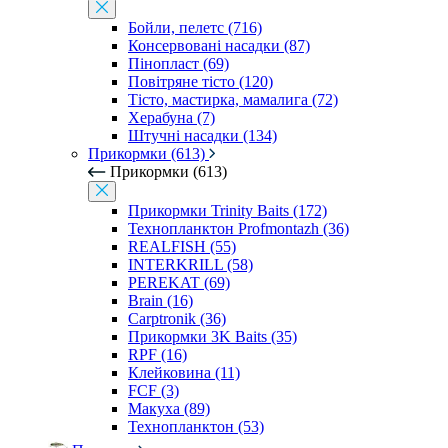
Бойли, пелетс (716)
Консервовані насадки (87)
Пінопласт (69)
Повітряне тісто (120)
Тісто, мастирка, мамалига (72)
Херабуна (7)
Штучні насадки (134)
Прикормки (613)
Прикормки (613)
Прикормки Trinity Baits (172)
Технопланктон Profmontazh (36)
REALFISH (55)
INTERKRILL (58)
PEREKAT (69)
Brain (16)
Carptronik (36)
Прикормки 3K Baits (35)
RPF (16)
Клейковина (11)
FCF (3)
Макуха (89)
Технопланктон (53)