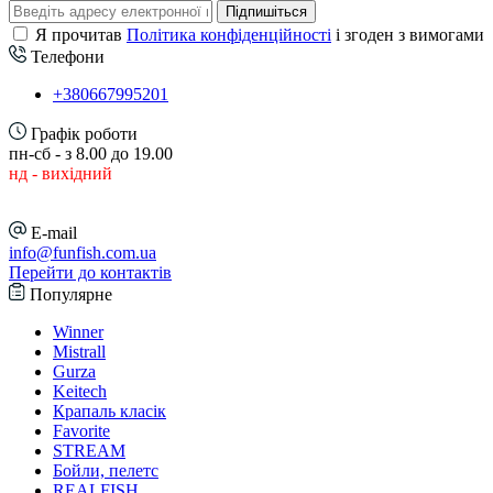
Підпишіться
Я прочитав
Політика конфіденційності
і згоден з вимогами
Телефони
+380667995201
Графік роботи
пн-сб - з 8.00 до 19.00
нд - вихідний
E-mail
info@funfish.com.ua
Перейти до контактів
Популярне
Winner
Mistrall
Gurza
Keitech
Крапаль класік
Favorite
STREAM
Бойли, пелетс
REALFISH