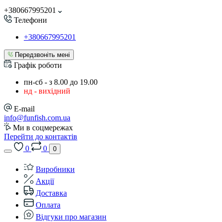
+380667995201
Телефони
+380667995201
Передзвоніть мені
Графік роботи
пн-сб - з 8.00 до 19.00
нд - вихідний
E-mail
info@funfish.com.ua
Ми в соцмережах
Перейти до контактів
0
0
0
Виробники
Акції
Доставка
Оплата
Відгуки про магазин