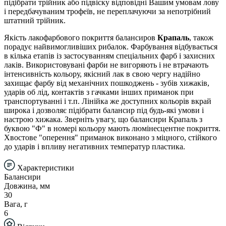
підібрати трійник або підвіску відповідні Вашим умовам лову
і передбачуваним трофеїв, не переплачуючи за непотрібний
штатний трійник.
Якість лакофарбового покриття балансиров
Крапаль
, також
порадує найвимогливіших рибалок. Фарбування відбувається
в кілька етапів із застосуванням спеціальних фарб і захисних
лаків. Використовувані фарби не вигоряють і не втрачають
інтенсивність кольору, якісний лак в свою чергу надійно
захищає фарбу від механічних пошкоджень - зубів хижаків,
ударів об лід, контактів з гачками інших приманок при
транспортуванні і т.п. Лінійка же доступних кольорів вкрай
широка і дозволяє підібрати балансир під будь-які умови і
настрою хижака. Зверніть увагу, що балансири Крапаль з
буквою "Ф" в номері кольору мають люмінесцентне покриття.
Хвостове "оперення" приманок виконано з міцного, стійкого
до ударів і впливу негативних температур пластика.
Характеристики
Балансири
Довжина, мм
30
Вага, г
6