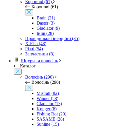
Коропові (61)
Коропові (61)
Brain (21)
Daster (3)
Gladiator (9)
Інші (28)
Провідникові інерційні (35)
X-Fish (48)
Різні (54)
Запчастини (8)
Шнури та волосінь
Каталог
Волосінь (290)
Волосінь (290)
Mistrall (82)
Winner (58)
Gladiator (13)
Konger (6)
Fishing Roi (20)
SASAME (28)
Sunline (15)