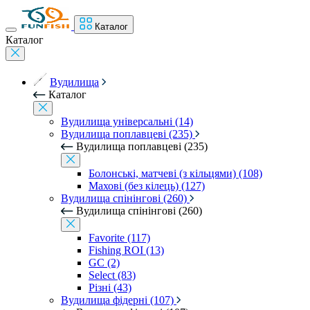
Каталог
Каталог
Вудилища
Каталог
Вудилища універсальні (14)
Вудилища поплавцеві (235)
Вудилища поплавцеві (235)
Болонські, матчеві (з кільцями) (108)
Махові (без кілець) (127)
Вудилища спінінгові (260)
Вудилища спінінгові (260)
Favorite (117)
Fishing ROI (13)
GC (2)
Select (83)
Різні (43)
Вудилища фідерні (107)