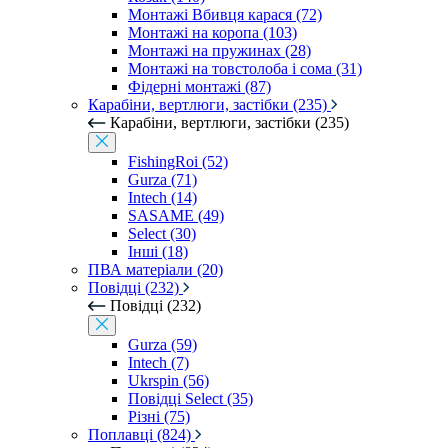
Монтажі Вбивця карася (72)
Монтажі на коропа (103)
Монтажі на пружинах (28)
Монтажі на товстолоба і сома (31)
Фідерні монтажі (87)
Карабіни, вертлюги, застібки (235)
Карабіни, вертлюги, застібки (235)
FishingRoi (52)
Gurza (71)
Intech (14)
SASAME (49)
Select (30)
Інші (18)
ПВА матеріали (20)
Повідці (232)
Повідці (232)
Gurza (59)
Intech (7)
Ukrspin (56)
Повідці Select (35)
Різні (75)
Поплавці (824)