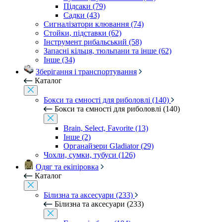
Підсаки (79)
Садки (43)
Сигналізатори клювання (74)
Стойки, підставки (62)
Інструмент рибальський (58)
Запасні кільця, тюльпани та інше (62)
Інше (34)
Зберігання і транспортування
Каталог
Бокси та ємності для риболовлі (140)
Бокси та ємності для риболовлі (140)
Brain, Select, Favorite (13)
Інше (2)
Органайзери Gladiator (29)
Чохли, сумки, тубуси (126)
Одяг та екіпіровка
Каталог
Білизна та аксесуари (233)
Білизна та аксесуари (233)