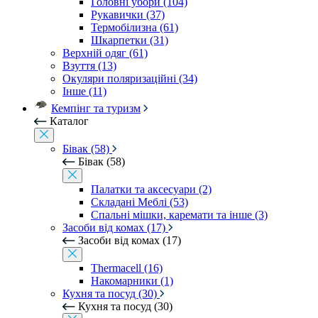
Головні убори (104)
Рукавички (37)
Термобілизна (61)
Шкарпетки (31)
Верхній одяг (61)
Взуття (13)
Окуляри поляризаційні (34)
Інше (11)
Кемпінг та туризм
Каталог
Бівак (58)
Бівак (58)
Палатки та аксесуари (2)
Складані Меблі (53)
Спальні мішки, каремати та інше (3)
Засоби від комах (17)
Засоби від комах (17)
Thermacell (16)
Накомарники (1)
Кухня та посуд (30)
Кухня та посуд (30)