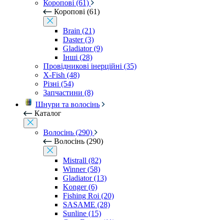
Коропові (61)
Коропові (61)
Brain (21)
Daster (3)
Gladiator (9)
Інші (28)
Провідникові інерційні (35)
X-Fish (48)
Різні (54)
Запчастини (8)
Шнури та волосінь
Каталог
Волосінь (290)
Волосінь (290)
Mistrall (82)
Winner (58)
Gladiator (13)
Konger (6)
Fishing Roi (20)
SASAME (28)
Sunline (15)