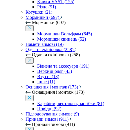
Кивки VAST (155)
Різне (91)
Котушки (21)
Мормишки (697)
Мормишки (697)
Мормишки Вольфрам (645)
Мормишки свинець (52)
Намети зимові (19)
Одяг та екіпіровка (258)
Одяг та екіпіровка (258)
Білизна та аксесуари (191)
Верхній одяг (43)
Взуття (13)
Інше (11)
Оснащення і монтаж (173)
Оснащення і монтаж (173)
Карабіни, вертлюги, застібки (81)
Повідці (92)
Підгодовування зимове (9)
Принади зимові (911)
Принади зимові (911)