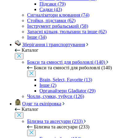
Підсаки (79)
Садки (43)
Сигналізатори клювання (74)
Стойки, підставки (62)
Інструмент рибальський (58)
Запасні кільця, тюльпани та інше (62)
Інше (34)
Зберігання і транспортування
Каталог
Бокси та ємності для риболовлі (140)
Бокси та ємності для риболовлі (140)
Brain, Select, Favorite (13)
Інше (2)
Органайзери Gladiator (29)
Чохли, сумки, тубуси (126)
Одяг та екіпіровка
Каталог
Білизна та аксесуари (233)
Білизна та аксесуари (233)