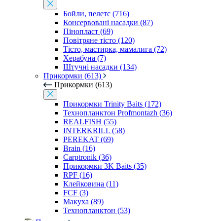
Бойли, пелетс (716)
Консервовані насадки (87)
Пінопласт (69)
Повітряне тісто (120)
Тісто, мастирка, мамалига (72)
Херабуна (7)
Штучні насадки (134)
Прикормки (613)
Прикормки (613)
Прикормки Trinity Baits (172)
Технопланктон Profmontazh (36)
REALFISH (55)
INTERKRILL (58)
PEREKAT (69)
Brain (16)
Carptronik (36)
Прикормки 3K Baits (35)
RPF (16)
Клейковина (11)
FCF (3)
Макуха (89)
Технопланктон (53)