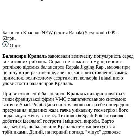
Балансир Крапаль NEW (копия Rapala) 5 см. колір 009k
63грн.
Опис
Балансири Крапаль
завоювали величезну популярність серед
вітчизняних рибалок. Справа не тільки в тому, що вони є
реплікою відомих балансиров Rapala Jigging Rap , маючи при
це ціну в три рази менше, але і в якості виготовлення самих
приманок, величезному асортименті кольорів і відмінною
уловистости балансиров Крапаль.
При виготовленні балансиров
Крапаль
використовуються
гачки французької фірми VMC c запатентованою системою
заточки Spark Point. Дана система включає в себе попередню
пресування, відданих жала гачка унікальну геометрію і його
подальшу хімічну заточку. Технологія Spark Point дозволяє
добитися ідеальної гостроти і міцності вироби. Варто
відзначити, що балансири Крапаль не комплектується
трійниками. Даний, на перший погляд, "мінус" дозволяє