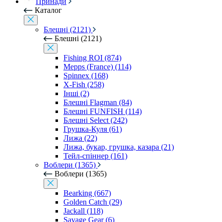
Принади
Каталог
Блешні (2121)
Блешні (2121)
Fishing ROI (874)
Mepps (France) (114)
Spinnex (168)
X-Fish (258)
Інші (2)
Блешні Flagman (84)
Блешні FUNFISH (114)
Блешні Select (242)
Грушка-Куля (61)
Лижа (22)
Лижа, букар, грушка, казара (21)
Тейл-спіннер (161)
Воблери (1365)
Воблери (1365)
Bearking (667)
Golden Catch (29)
Jackall (118)
Savage Gear (6)