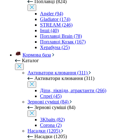
Поплавці (824)
Angler (94)
Gladiator (174)
STREAM (246)
Інші (40)
Поплавці Brain (78)
Поплавці Козак (167)
Херабуна (25)
Кормова база
Каталог
Активатори клювання (311)
Активатори клювання (311)
Діпи, ліквіди, атрактанти (266)
Спреї (45)
Зернові суміші (84)
Зернові суміші (84)
3Kbaits (82)
Corona (2)
Насадки (1205)
Насадки (1205)