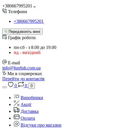
+380667995201
Телефони
+380667995201
Передзвоніть мені
Графік роботи
пн-сб - з 8.00 до 19.00
нд - вихідний
E-mail
info@funfish.com.ua
Ми в соцмережах
Перейти до контактів
0
0
0
Виробники
Акції
Доставка
Оплата
Відгуки про магазин