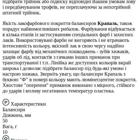
підібрати трійник або підвіску відповідні Вашим умовам лову
і передбачуваним трофеїв, не переплачуючи за непотрібний
штатний трійник.
Якість лакофарбового покриття балансиров
Крапаль
, також
порадує найвимогливіших рибалок. Фарбування відбувається
в кілька етапів із застосуванням спеціальних фарб і захисних
лаків. Використовувані фарби не вигоряють і не втрачають
інтенсивність кольору, якісний лак в свою чергу надійно
захищає фарбу від механічних пошкоджень - зубів хижаків,
ударів об лід, контактів з гачками інших приманок при
транспортуванні і т.п. Лінійка же доступних кольорів вкрай
широка і дозволяє підібрати балансир під будь-які умови і
настрою хижака. Зверніть увагу, що балансири Крапаль з
буквою "Ф" в номері кольору мають люмінесцентне покриття.
Хвостове "оперення" приманок виконано з міцного, стійкого
до ударів і впливу негативних температур пластика.
Характеристики
Балансири
Довжина, мм
50
Вага, г
10