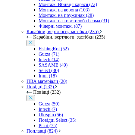
Монтажі Вбивця карася (72)
Монтажі на коропа (103)
Монтажі на пружинах (28)
Монтажі на товстолоба і сома (31)
Фідерні монтажі (87)
Карабіни, вертлюги, застібки (235)
Карабіни, вертлюги, застібки (235)
FishingRoi (52)
Gurza (71)
Intech (14)
SASAME (49)
Select (30)
Інші (18)
ПВА матеріали (20)
Повідці (232)
Повідці (232)
Gurza (59)
Intech (7)
Ukrspin (56)
Повідці Select (35)
Різні (75)
Поплавці (824)