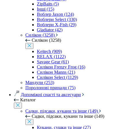
ZipBaits (5)
Інші (15)
Воблер Jaxon (124)
Воблери Select (330)
Воблери X-Fish (29)
Gladiator (42)
Силікон (3258)
Силікон (3258)
Keitech (909)
RELAX (1122)
Savage Gear (61)
Силікон Frenzy Frog (16)
Силікон Manns (21)
Силікон Select (1129)
Мандули (253)
Поролонові принади (75)
Допоміжні снасті та аксесуари
Каталог
Садки, підсаки, кукани та інше (149)
Садки, підсаки, кукани та інше (149)
Кукани, сушки та інше (27)