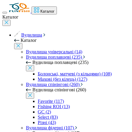
Каталог
Каталог
Вудилища
Каталог
Вудилища універсальні (14)
Вудилища поплавцеві (235)
Вудилища поплавцеві (235)
Болонські, матчеві (з кільцями) (108)
Махові (без кілець) (127)
Вудилища спінінгові (260)
Вудилища спінінгові (260)
Favorite (117)
Fishing ROI (13)
GC (2)
Select (83)
Різні (43)
Вудилища фідерні (107)