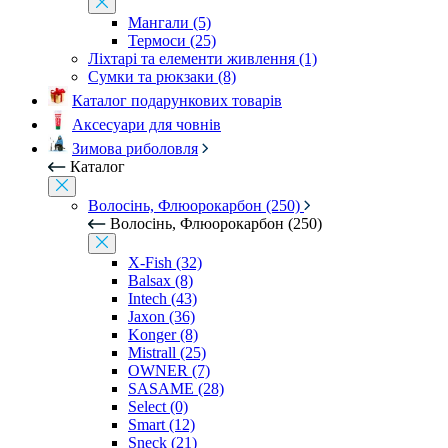
Мангали (5)
Термоси (25)
Ліхтарі та елементи живлення (1)
Сумки та рюкзаки (8)
Каталог подарункових товарів
Аксесуари для човнів
Зимова риболовля
Каталог
Волосінь, Флюорокарбон (250)
Волосінь, Флюорокарбон (250)
X-Fish (32)
Balsax (8)
Intech (43)
Jaxon (36)
Konger (8)
Mistrall (25)
OWNER (7)
SASAME (28)
Select (0)
Smart (12)
Sneck (21)