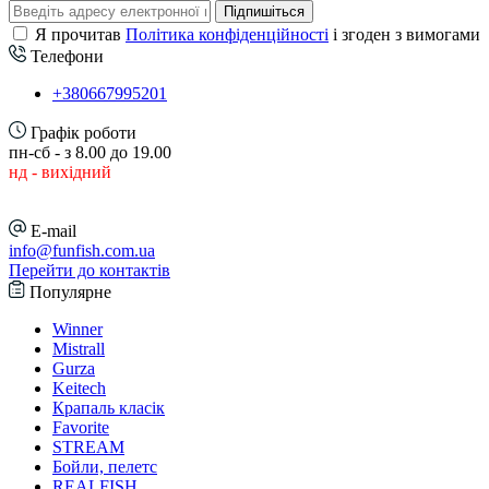
Підпишіться
Я прочитав
Політика конфіденційності
і згоден з вимогами
Телефони
+380667995201
Графік роботи
пн-сб - з 8.00 до 19.00
нд - вихідний
E-mail
info@funfish.com.ua
Перейти до контактів
Популярне
Winner
Mistrall
Gurza
Keitech
Крапаль класік
Favorite
STREAM
Бойли, пелетс
REALFISH